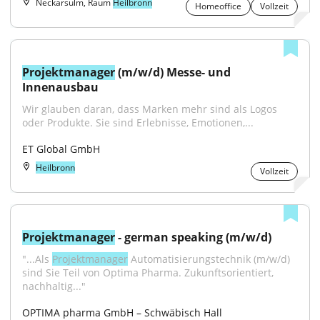
Neckarsulm, Raum
Heilbronn
Homeoffice
Vollzeit
Projektmanager
 (m/w/d) Messe- und 
Innenausbau
Wir glauben daran, dass Marken mehr sind als Logos 
oder Produkte. Sie sind Erlebnisse, Emotionen,...
ET Global GmbH
Heilbronn
Vollzeit
Projektmanager
 - german speaking (m/w/d)
"...Als 
Projektmanager
 Automatisierungstechnik (m/w/d) 
sind Sie Teil von Optima Pharma. Zukunftsorientiert, 
nachhaltig..."
OPTIMA pharma GmbH – Schwäbisch Hall