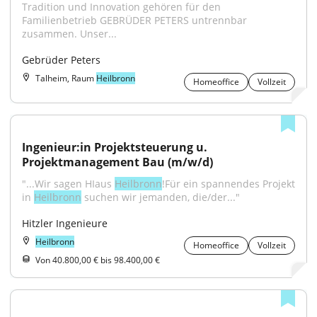
Tradition und Innovation gehören für den 
Familienbetrieb GEBRÜDER PETERS untrennbar 
zusammen. Unser...
Gebrüder Peters
Talheim, Raum
Heilbronn
Homeoffice
Vollzeit
Ingenieur:in Projektsteuerung u. 
Projektmanagement Bau (m/w/d)
"...Wir sagen HIaus 
Heilbronn
!Für ein spannendes Projekt 
in 
Heilbronn
 suchen wir jemanden, die/der..."
Hitzler Ingenieure
Heilbronn
Homeoffice
Vollzeit
Von 40.800,00 € bis 98.400,00 €