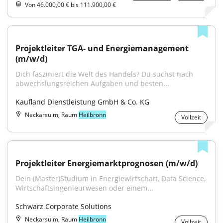
Von 46.000,00 € bis 111.900,00 €
Projektleiter TGA- und Energiemanagement 
(m/w/d)
Dich fasziniert die Welt des Handels? Du suchst nach 
abwechslungsreichen Aufgaben und besten...
Kaufland Dienstleistung GmbH & Co. KG
Neckarsulm, Raum
Heilbronn
Vollzeit
Projektleiter Energiemarktprognosen (m/w/d)
Dein (Master)Studium in Energiewirtschaft, Data Science, 
Wirtschaftsingenieurwesen oder einem...
Schwarz Corporate Solutions
Neckarsulm, Raum
Heilbronn
Vollzeit