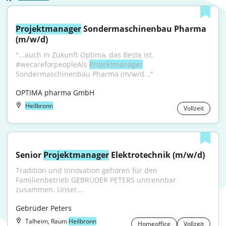
Projektmanager
 Sondermaschinenbau Pharma 
(m/w/d)
"...auch in Zukunft Optima, das Beste ist. 
#wecareforpeopleAls 
Projektmanager
Sondermaschinenbau Pharma (m/w/d..."
OPTIMA pharma GmbH
Heilbronn
Vollzeit
Senior 
Projektmanager
 Elektrotechnik (m/w/d)
Tradition und Innovation gehören für den 
Familienbetrieb GEBRÜDER PETERS untrennbar 
zusammen. Unser...
Gebrüder Peters
Talheim, Raum
Heilbronn
Homeoffice
Vollzeit