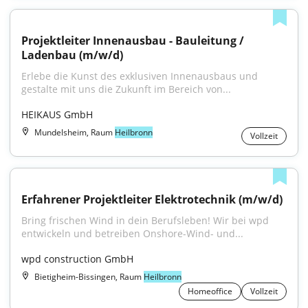
Projektleiter Innenausbau - Bauleitung / 
Ladenbau (m/w/d)
Erlebe die Kunst des exklusiven Innenausbaus und 
gestalte mit uns die Zukunft im Bereich von...
HEIKAUS GmbH
Mundelsheim, Raum
Heilbronn
Vollzeit
Erfahrener Projektleiter Elektrotechnik (m/w/d)
Bring frischen Wind in dein Berufsleben! Wir bei wpd 
entwickeln und betreiben Onshore-Wind- und...
wpd construction GmbH
Bietigheim-Bissingen, Raum
Heilbronn
Homeoffice
Vollzeit