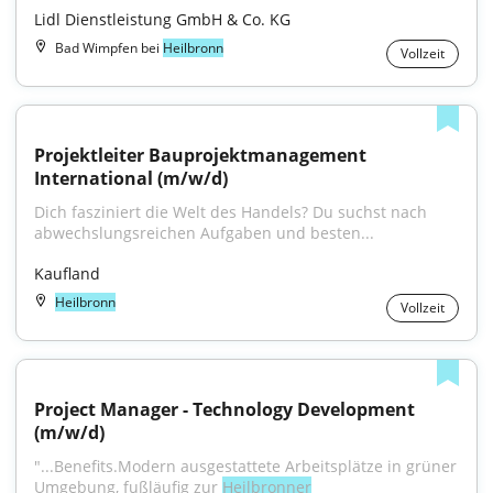
Lidl Dienstleistung GmbH & Co. KG
Bad Wimpfen bei
Heilbronn
Vollzeit
Projektleiter Bauprojektmanagement 
International (m/w/d)
Dich fasziniert die Welt des Handels? Du suchst nach 
abwechslungsreichen Aufgaben und besten...
Kaufland
Heilbronn
Vollzeit
Project Manager - Technology Development 
(m/w/d)
"...Benefits.Modern ausgestattete Arbeitsplätze in grüner 
Umgebung, fußläufig zur 
Heilbronner