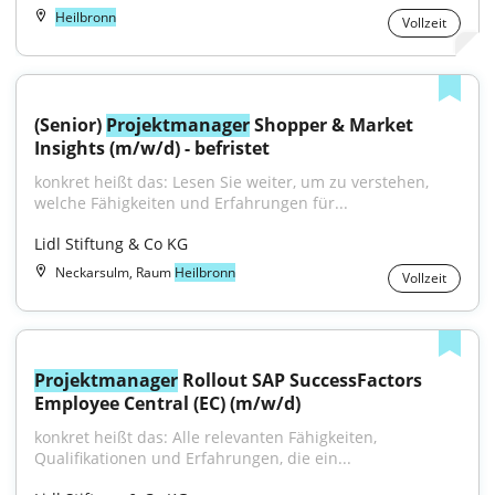
Heilbronn
Vollzeit
(Senior) 
Projektmanager
 Shopper & Market 
Insights (m/w/d) - befristet
konkret heißt das: Lesen Sie weiter, um zu verstehen, 
welche Fähigkeiten und Erfahrungen für...
Lidl Stiftung & Co KG
Neckarsulm, Raum
Heilbronn
Vollzeit
Projektmanager
 Rollout SAP SuccessFactors 
Employee Central (EC) (m/w/d)
konkret heißt das: Alle relevanten Fähigkeiten, 
Qualifikationen und Erfahrungen, die ein...