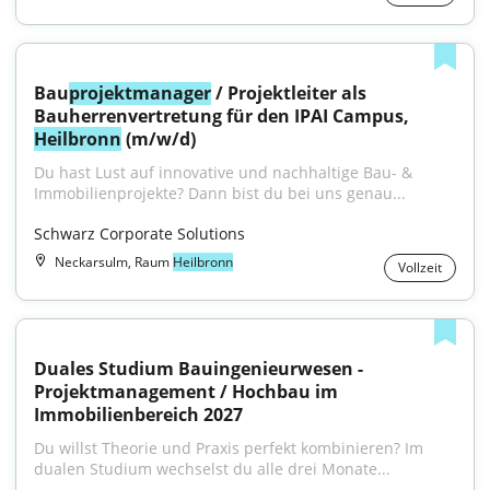
Bau
projektmanager
 / Projektleiter als 
Bauherrenvertretung für den IPAI Campus, 
Heilbronn
 (m/w/d)
Du hast Lust auf innovative und nachhaltige Bau- & 
Immobilienprojekte? Dann bist du bei uns genau...
Schwarz Corporate Solutions
Neckarsulm, Raum
Heilbronn
Vollzeit
Duales Studium Bauingenieurwesen - 
Projektmanagement / Hochbau im 
Immobilienbereich 2027
Du willst Theorie und Praxis perfekt kombinieren? Im 
dualen Studium wechselst du alle drei Monate...