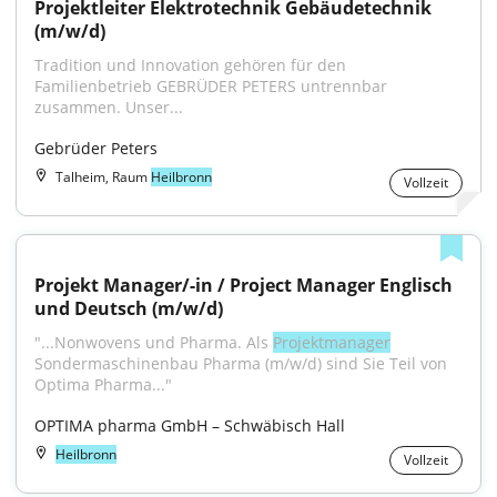
Projektleiter Elektrotechnik Gebäudetechnik 
(m/w/d)
Tradition und Innovation gehören für den 
Familienbetrieb GEBRÜDER PETERS untrennbar 
zusammen. Unser...
Gebrüder Peters
Talheim, Raum
Heilbronn
Vollzeit
Projekt Manager/-in / Project Manager Englisch 
und Deutsch (m/w/d)
"...Nonwovens und Pharma. Als 
Projektmanager
Sondermaschinenbau Pharma (m/w/d) sind Sie Teil von 
Optima Pharma..."
OPTIMA pharma GmbH – Schwäbisch Hall
Heilbronn
Vollzeit