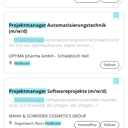
Projektmanager
 Automatisierungstechnik 
(m/w/d)
"...
Projektmanager
 Automatisierungstechnik (m/w/d) sind 
Sie Teil von Optima Pharma. Dabei wirken..."
OPTIMA pharma GmbH – Schwäbisch Hall
Heilbronn
Vollzeit
Projektmanager
 Softwareprojekte (m/w/d)
"...
Projektmanager
 Softwareprojekte (m/w/d)Wir machen 
nicht nur Produkte, die pflegen. Wir pflegen..."
MANN & SCHRÖDER COSMETICS GROUP
Siegelsbach, Raum
Heilbronn
Homeoffice
Vollzeit