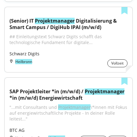
(Senior) IT 
Projektmanager
 Digitalisierung & 
Smart Campus / DigiHub IPAI (m/w/d)
## Einleitungstext Schwarz Digits schafft das 
technologische Fundament für digitale...
Schwarz Digits
Heilbronn
Vollzeit
SAP Projektleiter *in (m/w/d) / 
Projektmanager
*in (m/w/d) Energiewirtschaft
"...mit Consultants und 
Projektmanager
\*innen mit Fokus 
auf energiewirtschaftliche Projekte - In deiner Rolle 
leitest..."
BTC AG