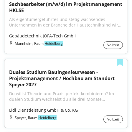
Sachbearbeiter (m/w/d) im Projektmanagement 
HKLSE
Als eigentümergeführtes und stetig wachsendes 
Unternehmen in der Branche der Haustechnik sind wir,...
Gebäudetechnik JOFA-Tech GmbH
Mannheim, Raum
Heidelberg
Vollzeit
Duales Studium Bauingenieurwesen - 
Projektmanagement / Hochbau am Standort 
Speyer 2027
Du willst Theorie und Praxis perfekt kombinieren? Im 
dualen Studium wechselst du alle drei Monate...
Lidl Dienstleistung GmbH & Co. KG
Speyer, Raum
Heidelberg
Vollzeit