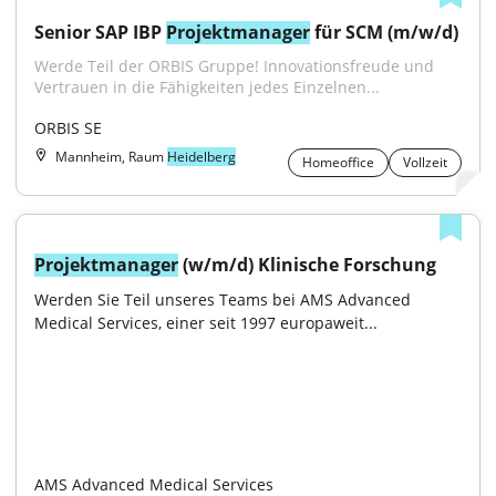
Senior SAP IBP 
Projektmanager
 für SCM (m/w/d)
Werde Teil der ORBIS Gruppe! Innovationsfreude und 
Vertrauen in die Fähigkeiten jedes Einzelnen...
ORBIS SE
Mannheim, Raum
Heidelberg
Homeoffice
Vollzeit
Projektmanager
 (w/m/d) Klinische Forschung
Werden Sie Teil unseres Teams bei AMS Advanced 
Medical Services, einer seit 1997 europaweit...

AMS Advanced Medical Services