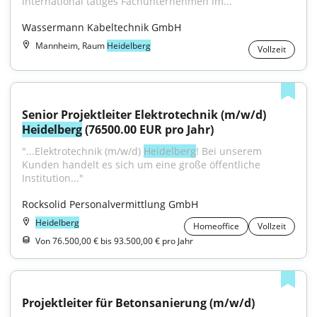
international tätiges Fachunternehmen im...
Wassermann Kabeltechnik GmbH
Mannheim, Raum
Heidelberg
Vollzeit
Senior Projektleiter Elektrotechnik (m/w/d) 
Heidelberg
 (76500.00 EUR pro Jahr)
"...Elektrotechnik (m/w/d) 
Heidelberg
! Bei unserem 
Kunden handelt es sich um eine große öffentliche 
Institution..."
Rocksolid Personalvermittlung GmbH
Heidelberg
Homeoffice
Vollzeit
Von 76.500,00 € bis 93.500,00 € pro Jahr
Projektleiter für Betonsanierung (m/w/d)