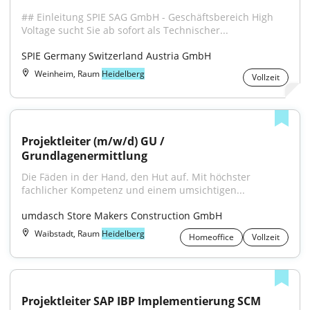
## Einleitung SPIE SAG GmbH - Geschäftsbereich High 
Voltage sucht Sie ab sofort als Technischer...
SPIE Germany Switzerland Austria GmbH
Weinheim, Raum
Heidelberg
Vollzeit
Projektleiter (m/w/d) GU / 
Grundlagenermittlung
Die Fäden in der Hand, den Hut auf. Mit höchster 
fachlicher Kompetenz und einem umsichtigen...
umdasch Store Makers Construction GmbH
Waibstadt, Raum
Heidelberg
Homeoffice
Vollzeit
Projektleiter SAP IBP Implementierung SCM 