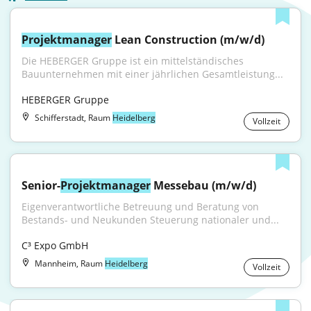
Projektmanager
 Lean Construction (m/w/d)
Die HEBERGER Gruppe ist ein mittelständisches 
Bauunternehmen mit einer jährlichen Gesamtleistung...
HEBERGER Gruppe
Schifferstadt, Raum
Heidelberg
Vollzeit
Senior-
Projektmanager
 Messebau (m/w/d)
Eigenverantwortliche Betreuung und Beratung von 
Bestands- und Neukunden Steuerung nationaler und...
C³ Expo GmbH
Mannheim, Raum
Heidelberg
Vollzeit