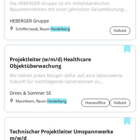
Die HEBERGER Gruppe ist ein mittelständisches 
Bauunternehmen mit einer jährlichen Gesamtleistung...
HEBERGER Gruppe
Schifferstadt, Raum
Heidelberg
Vollzeit
Projektleiter (w/m/d) Healthcare 
Objektüberwachung
Wir stehen jeden Morgen dafür auf, eine lebenswerte 
Zukunft für nachfolgende Generationen zu...
Drees & Sommer SE
Mannheim, Raum
Heidelberg
Homeoffice
Vollzeit
Technischer Projektleiter Umspannwerke 
m/w/d