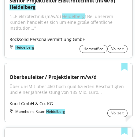
Senior Projektleiter Elektrotechnik (m/w/d) 
Heidelberg
"...Elektrotechnik (m/w/d) 
Heidelberg
! Bei unserem 
Kunden handelt es sich um eine große öffentliche 
Institution..."
Rocksolid Personalvermittlung GmbH
Heidelberg
Homeoffice
Vollzeit
Oberbauleiter / Projektleiter m/w/d
Über unsMit über 460 hoch qualifizierten Beschäftigten 
und einer Jahresleistung von 185 Mio. Euro...
Knoll GmbH & Co. KG
Mannheim, Raum
Heidelberg
Vollzeit