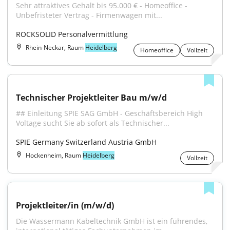
Sehr attraktives Gehalt bis 95.000 € - Homeoffice - 
Unbefristeter Vertrag - Firmenwagen mit...
ROCKSOLID Personalvermittlung
Rhein-Neckar, Raum
Heidelberg
Homeoffice
Vollzeit
Technischer Projektleiter Bau m/w/d
## Einleitung SPIE SAG GmbH - Geschäftsbereich High 
Voltage sucht Sie ab sofort als Technischer...
SPIE Germany Switzerland Austria GmbH
Hockenheim, Raum
Heidelberg
Vollzeit
Projektleiter/in (m/w/d)
Die Wassermann Kabeltechnik GmbH ist ein führendes, 