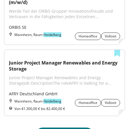
(m/w/d)
Werde Teil der ORBIS Gruppe! Innovationsfreude und 
Vertrauen in die Fähigkeiten jedes Einzelnen...
ORBIS SE
Mannheim, Raum
Heidelberg
Homeoffice
Vollzeit
Junior Project Manager Renewables and Energy 
Storage
Junior Project Manager Renewables and Energy 
StorageJob DescriptionThe roleAFRY is looking for a...
AFRY Deutschland GmbH
Mannheim, Raum
Heidelberg
Homeoffice
Vollzeit
Von 41.300,00 € bis 82.400,00 €