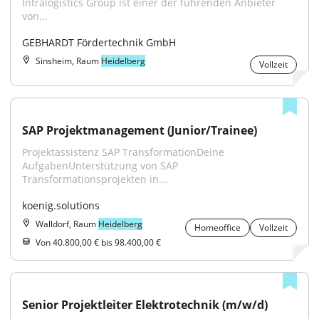
Intralogistics Group ist einer der führenden Anbieter 
von...
GEBHARDT Fördertechnik GmbH
Sinsheim, Raum
Heidelberg
Vollzeit
SAP Projektmanagement (Junior/Trainee)
Projektassistenz SAP TransformationDeine 
AufgabenUnterstützung von SAP 
Transformationsprojekten in...
koenig.solutions
Walldorf, Raum
Heidelberg
Homeoffice
Vollzeit
Von 40.800,00 € bis 98.400,00 €
Senior Projektleiter Elektrotechnik (m/w/d)