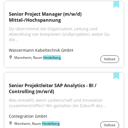
Senior Project Manager (m/w/d) 
Mittel-/Hochspannung
Du übernimmst die Organisation, Leitung und 
Abwicklung von komplexen Großprojekten, wobei Du 
die...
Wassermann Kabeltechnik GmbH
Mannheim, Raum
Heidelberg
Vollzeit
Senior Projektleiter SAP Analytics - BI / 
Controlling (m/w/d)
Was entsteht, wenn Leidenschaft und Innovation 
zusammentreffen? Wir gestalten die Zukunft des...
Contegration GmbH
Weinheim, Raum
Heidelberg
Vollzeit