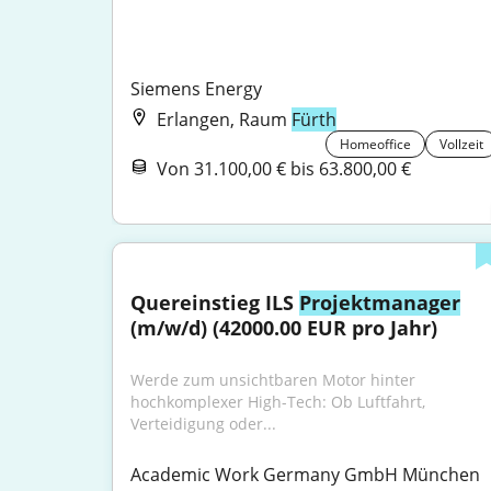
Siemens Energy
Erlangen, Raum
Fürth
Homeoffice
Vollzeit
Von 31.100,00 € bis 63.800,00 €
Quereinstieg ILS 
Projektmanager
(m/w/d) (42000.00 EUR pro Jahr)
Werde zum unsichtbaren Motor hinter 
hochkomplexer High-Tech: Ob Luftfahrt, 
Verteidigung oder...
Academic Work Germany GmbH München