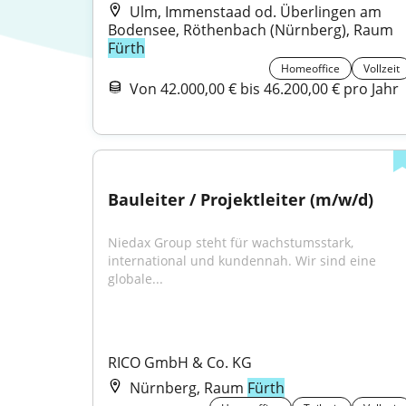
Ulm, Immenstaad od. Überlingen am
Bodensee, Röthenbach (Nürnberg), Raum
Fürth
Homeoffice
Vollzeit
Von 42.000,00 € bis 46.200,00 € pro Jahr
Bauleiter / Projektleiter (m/w/d)
Niedax Group steht für wachstumsstark, 
international und kundennah. Wir sind eine 
globale...
RICO GmbH & Co. KG
Nürnberg, Raum
Fürth