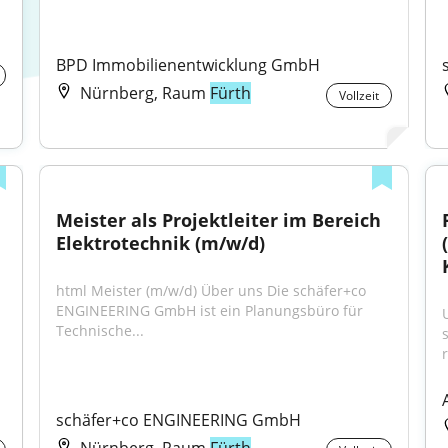
BPD Immobilienentwicklung GmbH
Nürnberg, Raum
Fürth
Vollzeit
Meister als Projektleiter im Bereich 
Elektrotechnik (m/w/d)
html Meister (m/w/d) Über uns Die schäfer+co 
ENGINEERING GmbH ist ein Planungsbüro für 
Technische...
schäfer+co ENGINEERING GmbH