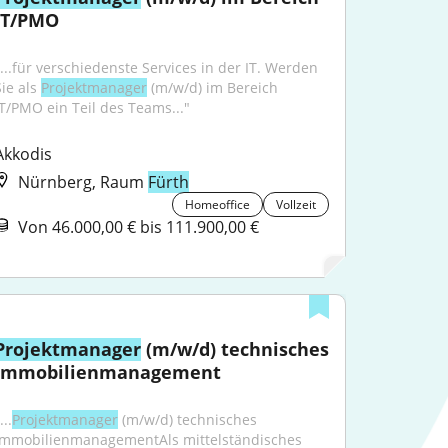
IT/PMO
"...für verschiedenste Services in der IT. Werden 
ie als 
Projektmanager
 (m/w/d) im Bereich 
IT/PMO ein Teil des Teams..."
Akkodis
Nürnberg, Raum
Fürth
Homeoffice
Vollzeit
Von 46.000,00 € bis 111.900,00 €
Projektmanager
 (m/w/d) technisches 
Immobilienmanagement
...
Projektmanager
 (m/w/d) technisches 
ImmobilienmanagementAls mittelständisches 