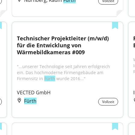
Nürnberg, Raum
Fürth
Vollzeit
Technischer Projektleiter (m/w/d) 
für die Entwicklung von 
Wärmebildkameras #009
"...unserer Technologie seit Jahren erfolgreich 
ein. Das hochmoderne Firmengebäude am 
Firmensitz in 
Fürth
 wurde 2016..."
VECTED GmbH
Fürth
Vollzeit