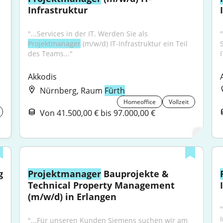
Infrastruktur
"...Services in der IT. Werden Sie als 
Projektmanager
 (m/w/d) IT-Infrastruktur ein Teil 
S
des Teams..."
Akkodis
Nürnberg, Raum
Fürth
Homeoffice
Vollzeit
Von 41.500,00 € bis 97.000,00 €
g
Projektmanager
 Bauprojekte & 
Technical Property Management 
(m/w/d) in Erlangen
"
"...Für unseren Kunden Siemens suchen wir am 