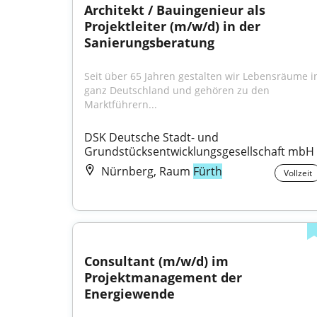
Architekt / Bauingenieur als 
Projektleiter (m/w/d) in der 
Sanierungsberatung
Seit über 65 Jahren gestalten wir Lebensräume in
ganz Deutschland und gehören zu den 
Marktführern...
DSK Deutsche Stadt- und 
Grundstücksentwicklungsgesellschaft mbH
Nürnberg, Raum
Fürth
Vollzeit
Consultant (m/w/d) im 
Projektmanagement der 
Energiewende