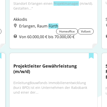
Standort Erlangen einen 
Projektmanager
 (m/w/d). 
Gestalten..."
Akkodis
Erlangen, Raum
Fürth
Homeoffice
Vollzeit
Von 60.000,00 € bis 70.000,00 €
Projektleiter Gewährleistung 
(m/w/d)
EinleitungBouwfonds Immobilienentwicklung 
(kurz BPD) ist ein Unternehmen der Rabobank 
und einer der...