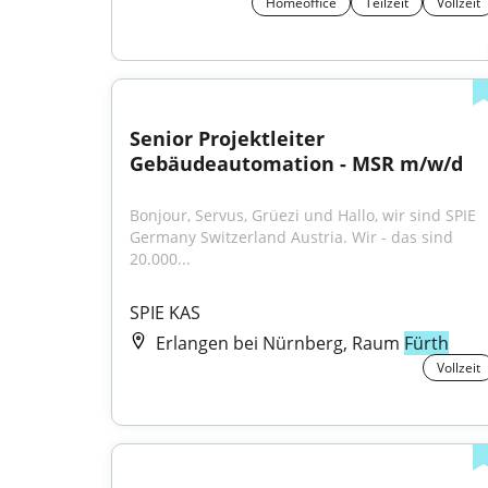
Homeoffice
Teilzeit
Vollzeit
Senior Projektleiter 
Gebäudeautomation - MSR m/w/d
Bonjour, Servus, Grüezi und Hallo, wir sind SPIE 
Germany Switzerland Austria. Wir - das sind 
20.000...
SPIE KAS
Erlangen bei Nürnberg, Raum
Fürth
Vollzeit