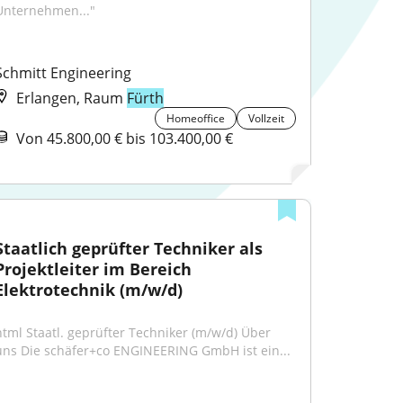
Unternehmen..."
Schmitt Engineering
Erlangen, Raum
Fürth
Homeoffice
Vollzeit
Von 45.800,00 € bis 103.400,00 €
Staatlich geprüfter Techniker als 
Projektleiter im Bereich 
Elektrotechnik (m/w/d)
html Staatl. geprüfter Techniker (m/w/d) Über 
uns Die schäfer+co ENGINEERING GmbH ist ein...