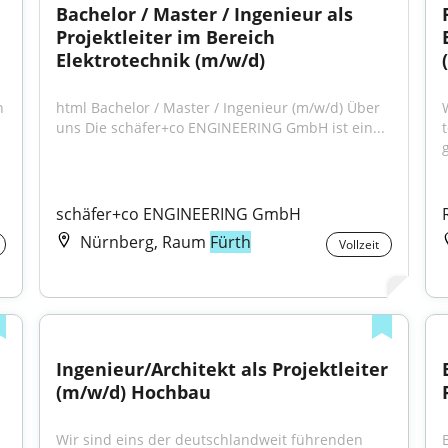
Bachelor / Master / Ingenieur als 
Projektleiter im Bereich 
Elektrotechnik (m/w/d)
 
html Bachelor / Master / Ingenieur (m/w/d) Über 
uns Die schäfer+co ENGINEERING GmbH ist ein...
g
schäfer+co ENGINEERING GmbH
Nürnberg, Raum
Fürth
Vollzeit
Ingenieur/Architekt als Projektleiter 
(m/w/d) Hochbau
Wir sind eins der deutschlandweit führenden 