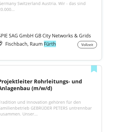
Germany Switzerland Austria. Wir - das sind 
0.000...
SPIE SAG GmbH GB City Networks & Grids
Fischbach, Raum
Fürth
Vollzeit
Projektleiter Rohrleitungs- und 
Anlagenbau (m/w/d)
Tradition und Innovation gehören für den 
Familienbetrieb GEBRÜDER PETERS untrennbar 
zusammen. Unser...