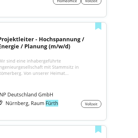
Homeoffice
Vollzeit
Projektleiter - Hochspannung / 
Energie / Planung (m/w/d)
Wir sind eine inhabergeführte 
Ingenieurgesellschaft mit Stammsitz in 
Römerberg. Von unserer Heimat...
INP Deutschland GmbH
Nürnberg, Raum
Fürth
Vollzeit