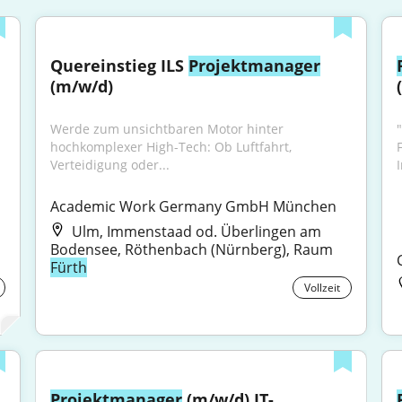
Quereinstieg ILS 
Projektmanager
(m/w/d)
Werde zum unsichtbaren Motor hinter 
hochkomplexer High-Tech: Ob Luftfahrt, 
Verteidigung oder...
Academic Work Germany GmbH München
Ulm, Immenstaad od. Überlingen am
Bodensee, Röthenbach (Nürnberg), Raum
Fürth
Vollzeit
Projektmanager
 (m/w/d) IT-