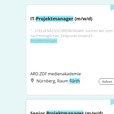
IT-
Projektmanager
 (m/w/d)
"...STELLENAUSSCHREIBUNGWir suchen wir zum 
nächstmöglichen Zeitpunkt eine(n)IT-
Projektmanager
..."
ARD.ZDF medienakademie
Nürnberg, Raum
Fürth
Vollzeit
Senior 
Projektmanager
 (m/w/d) 