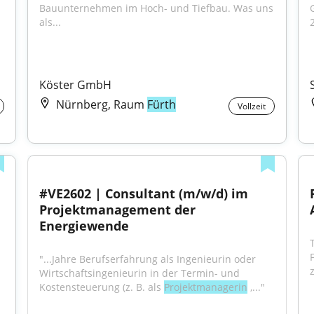
Bauunternehmen im Hoch- und Tiefbau. Was uns 
als...
2
Köster GmbH
Nürnberg, Raum
Fürth
Vollzeit
#VE2602 | Consultant (m/w/d) im 
Projektmanagement der 
Energiewende
"...Jahre Berufserfahrung als Ingenieurin oder 
Wirtschaftsingenieurin in der Termin- und 
Kostensteuerung (z. B. als 
Projektmanagerin
 ,..."