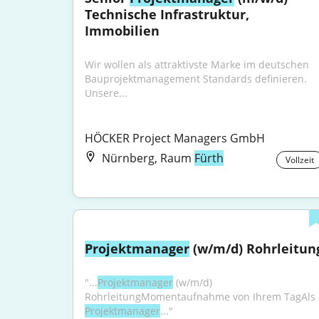
Technische Infrastruktur, 
Immobilien
Wir wollen als attraktivste Marke im deutschen 
Bauprojektmanagement Standards definieren. 
Unsere...
HÖCKER Project Managers GmbH
Nürnberg, Raum
Fürth
Vollzeit
Projektmanager
 (w/m/d) Rohrleitun
"...
Projektmanager
 (w/m/d) 
RohrleitungMomentaufnahme von Ihrem TagAls 
Projektmanager
..."