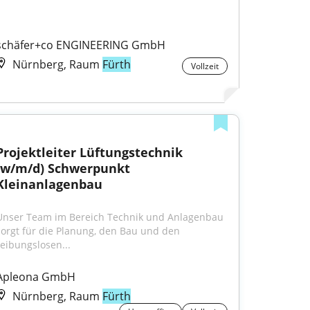
schäfer+co ENGINEERING GmbH
Nürnberg, Raum
Fürth
Vollzeit
Projektleiter Lüftungstechnik 
(w/m/d) Schwerpunkt 
Kleinanlagenbau
Unser Team im Bereich Technik und Anlagenbau 
sorgt für die Planung, den Bau und den 
reibungslosen...
Apleona GmbH
Nürnberg, Raum
Fürth