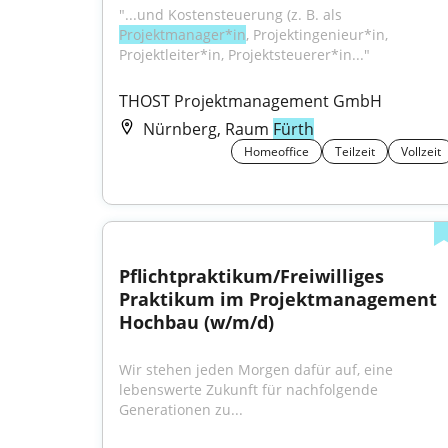
"...und Kostensteuerung (z. B. als 
Projektmanager*in
, Projektingenieur*in, 
Projektleiter*in, Projektsteuerer*in..."
THOST Projektmanagement GmbH
Nürnberg, Raum
Fürth
Homeoffice
Teilzeit
Vollzeit
Pflichtpraktikum/Freiwilliges 
Praktikum im Projektmanagement 
Hochbau (w/m/d)
Wir stehen jeden Morgen dafür auf, eine 
lebenswerte Zukunft für nachfolgende 
Generationen zu...