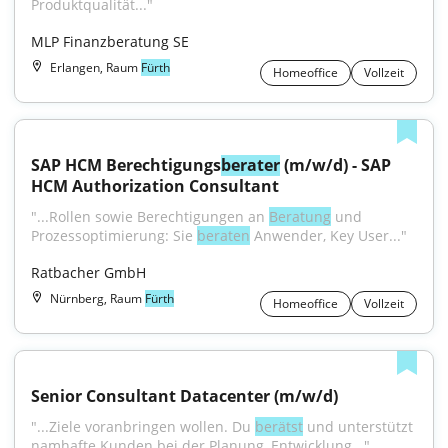
Produktqualität..."
MLP Finanzberatung SE
Erlangen, Raum
Fürth
Homeoffice
Vollzeit
SAP HCM Berechtigungs
berater
 (m/w/d) - SAP 
HCM Authorization Consultant
"...Rollen sowie Berechtigungen an 
Beratung
 und 
Prozessoptimierung: Sie 
beraten
 Anwender, Key User..."
Ratbacher GmbH
Nürnberg, Raum
Fürth
Homeoffice
Vollzeit
Senior Consultant Datacenter (m/w/d)
"...Ziele voranbringen wollen. Du 
berätst
 und unterstützt 
namhafte Kunden bei der Planung, Entwicklung..."