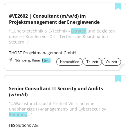
#VE2602 | Consultant (m/w/d) im 
Projektmanagement der Energiewende
"...Energietechnik & E-Technik - 
Beraten
 und Begleiten 
unserer Kunden vor Ort - Technische Koordination - 
Steuern..."
THOST Projektmanagement GmbH
Nürnberg, Raum
Fürth
Homeoffice
Teilzeit
Vollzeit
Senior Consultant IT Security und Audits 
(w/m/d)
"...Wachstum braucht Freiheit.Wir sind eine 
unabhängige IT-Management- und Cybersecurity-
Beratung
..."
HiSolutions AG