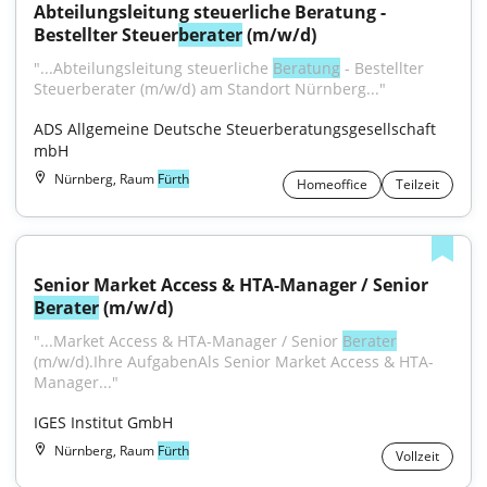
Abteilungsleitung steuerliche Beratung - 
Bestellter Steuer
berater
 (m/w/d)
"...Abteilungsleitung steuerliche 
Beratung
 - Bestellter 
Steuerberater (m/w/d) am Standort Nürnberg..."
ADS Allgemeine Deutsche Steuerberatungsgesellschaft 
mbH
Nürnberg, Raum
Fürth
Homeoffice
Teilzeit
Senior Market Access & HTA-Manager / Senior 
Berater
 (m/w/d)
"...Market Access & HTA-Manager / Senior 
Berater
(m/w/d).Ihre AufgabenAls Senior Market Access & HTA-
Manager..."
IGES Institut GmbH
Nürnberg, Raum
Fürth
Vollzeit