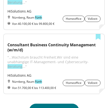
Beratung
..."
HiSolutions AG
Nürnberg, Raum
Fürth
Homeoffice
Vollzeit
Von 40.100,00 € bis 99.800,00 €
Consultant Business Continuity Management 
(w/m/d)
"...Wachstum braucht Freiheit.Wir sind eine 
unabhängige IT-Management- und Cybersecurity-
Beratung
..."
HiSolutions AG
Nürnberg, Raum
Fürth
Homeoffice
Vollzeit
Von 51.700,00 € bis 113.400,00 €