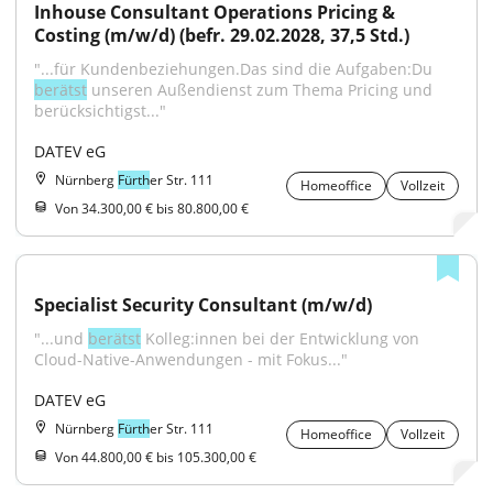
Inhouse Consultant Operations Pricing & 
Costing (m/w/d) (befr. 29.02.2028, 37,5 Std.)
"...für Kundenbeziehungen.Das sind die Aufgaben:Du 
berätst
 unseren Außendienst zum Thema Pricing und 
berücksichtigst..."
DATEV eG
Nürnberg
Fürth
er Str. 111
Homeoffice
Vollzeit
Von 34.300,00 € bis 80.800,00 €
Specialist Security Consultant (m/w/d)
"...und 
berätst
 Kolleg:innen bei der Entwicklung von 
Cloud-Native-Anwendungen - mit Fokus..."
DATEV eG
Nürnberg
Fürth
er Str. 111
Homeoffice
Vollzeit
Von 44.800,00 € bis 105.300,00 €