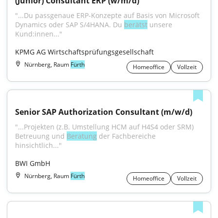
(Junior) Consultant ERP (w/m/d)
"...Du passgenaue ERP-Konzepte auf Basis von Microsoft 
Dynamics oder SAP S/4HANA. Du 
berätst
 unsere 
Kund:innen..."
KPMG AG Wirtschaftsprüfungsgesellschaft
Nürnberg, Raum
Fürth
Homeoffice
Vollzeit
Senior SAP Authorization Consultant (m/w/d)
"...Projekten (z.B. Umstellung HCM auf H4S4 oder SRM) 
Betreuung und 
Beratung
 der Fachbereiche 
hinsichtlich..."
BWI GmbH
Nürnberg, Raum
Fürth
Homeoffice
Vollzeit