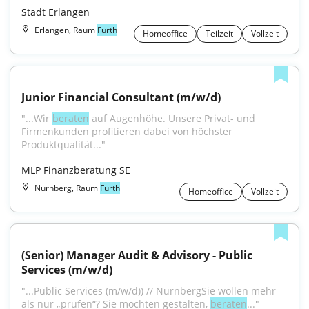
Stadt Erlangen
Erlangen, Raum
Fürth
Homeoffice
Teilzeit
Vollzeit
Junior Financial Consultant (m/w/d)
"...Wir 
beraten
 auf Augenhöhe. Unsere Privat- und 
Firmenkunden profitieren dabei von höchster 
Produktqualität..."
MLP Finanzberatung SE
Nürnberg, Raum
Fürth
Homeoffice
Vollzeit
(Senior) Manager Audit & Advisory - Public 
Services (m/w/d)
"...Public Services (m/w/d)) // NürnbergSie wollen mehr 
als nur „prüfen“? Sie möchten gestalten, 
beraten
..."