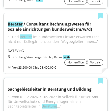
Homeoffice
Teilzeit
Berater
 / Consultant Rechnungswesen für 
Soziale Einrichtungen bundesweit (m/w/d)
"...und 
Berater
 im bundesweiten Einsatz erwarten Dich 
nicht nur Kolleg:innen, sondern Wegbegleiter:innen..."
DATEV eG
Nürnberg Virnsberger Str. 63, Raum
Fürth
Homeoffice
Vollzeit
Von 23.200,00 € bis 58.400,00 €
Sachgebietsleiter in Beratung und Bildung
"...vom 01.12.2026-31.05.2027 in Vollzeit für unser Amt 
für Umweltschutz und Energiefragen eine n 
Sachgebietsleiter in 
Beratung
..."