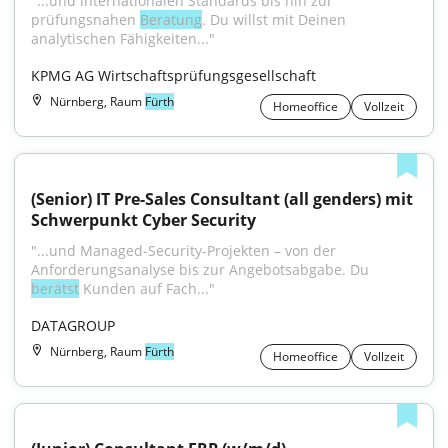
"...und internationalen Standards bis hin zur 
prüfungsnahen 
Beratung
. Du willst mit Deinen 
analytischen Fähigkeiten..."
KPMG AG Wirtschaftsprüfungsgesellschaft
Nürnberg, Raum
Fürth
Homeoffice
Vollzeit
(Senior) IT Pre-Sales Consultant (all genders) mit 
Schwerpunkt Cyber Security
"...und Managed-Security-Projekten – von der 
Anforderungsanalyse bis zur Angebotsabgabe. Du 
berätst
 Kunden auf Fach..."
DATAGROUP
Nürnberg, Raum
Fürth
Homeoffice
Vollzeit