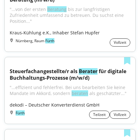
"...von der ersten 
Beratung
 bis zur langfristigen 
Zufriedenheit umfassend zu betreuen. Du suchst eine 
Position..."
Kraus-Kühlung e.K., Inhaber Stefan Hupfer
Nürnberg, Raum
Fürth
Vollzeit
Steuerfachangestellte/r als 
Berater
 für digitale 
Buchhaltungs-Prozesse (m/w/d)
"...effizient und fehlerfrei. Bei uns bearbeiten Sie keine 
Mandate im Akkord, sondern 
beraten
 als geschätzter..."
dekodi – Deutscher Konverterdienst GmbH
Fürth
Teilzeit
Vollzeit