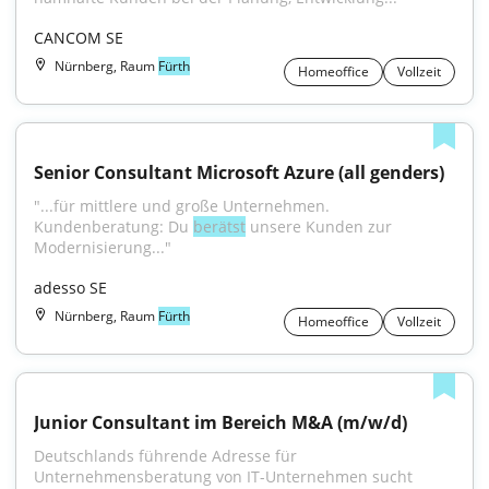
CANCOM SE
Nürnberg, Raum
Fürth
Homeoffice
Vollzeit
Senior Consultant Microsoft Azure (all genders)
"...für mittlere und große Unternehmen. 
Kundenberatung: Du 
berätst
 unsere Kunden zur 
Modernisierung..."
adesso SE
Nürnberg, Raum
Fürth
Homeoffice
Vollzeit
Junior Consultant im Bereich M&A (m/w/d)
Deutschlands führende Adresse für 
Unternehmensberatung von IT-Unternehmen sucht 