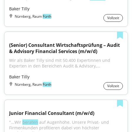
Baker Tilly
Nürnberg, Raum
Fürth
Vollzeit
(Senior) Consultant Wirtschaftsprüfung – Audit 
& Advisory Financial Services (m/w/d)
Wir als Baker Tilly sind mit 50.400 Expertinnen und 
Experten in den Bereichen Audit & Advisory,...
Baker Tilly
Nürnberg, Raum
Fürth
Vollzeit
Junior Financial Consultant (m/w/d)
"...Wir 
beraten
 auf Augenhöhe. Unsere Privat- und 
Firmenkunden profitieren dabei von höchster 