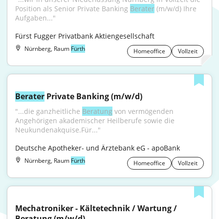
Position als Senior Private Banking 
Berater
 (m/w/d) Ihre 
Aufgaben..."
Fürst Fugger Privatbank Aktiengesellschaft
Nürnberg, Raum
Fürth
Homeoffice
Vollzeit
Berater
 Private Banking (m/w/d)
"...die ganzheitliche 
Beratung
 von vermögenden 
Angehörigen akademischer Heilberufe sowie die 
Neukundenakquise.Für..."
Deutsche Apotheker- und Ärztebank eG - apoBank
Nürnberg, Raum
Fürth
Homeoffice
Vollzeit
Mechatroniker - Kältetechnik / Wartung / 
Beratung (m/w/d)