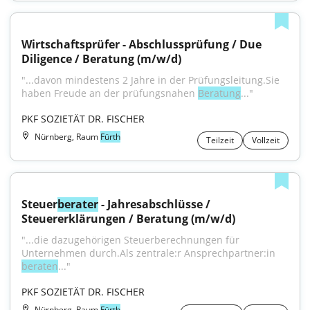
Wirtschaftsprüfer - Abschlussprüfung / Due 
Diligence / Beratung (m/w/d)
"...davon mindestens 2 Jahre in der Prüfungsleitung.Sie 
haben Freude an der prüfungsnahen 
Beratung
..."
PKF SOZIETÄT DR. FISCHER
Nürnberg, Raum
Fürth
Teilzeit
Vollzeit
Steuer
berater
 - Jahresabschlüsse / 
Steuererklärungen / Beratung (m/w/d)
"...die dazugehörigen Steuerberechnungen für 
Unternehmen durch.Als zentrale:r Ansprechpartner:in 
beraten
..."
PKF SOZIETÄT DR. FISCHER
Nürnberg, Raum
Fürth