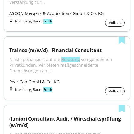
Verstärkung zur...
ASCON Mergers & Acquisitions GmbH & Co. KG
Nürnberg, Raum
Fürth
Vollzeit
Trainee (m/w/d) - Financial Consultant
"...ist spezialisiert auf die 
Beratung
 von gehobenen 
Privatkunden. Wir bieten maßgeschneiderte 
Finanzlösungen an..."
PearlCap GmbH & Co. KG
Nürnberg, Raum
Fürth
Vollzeit
(Junior) Consultant Audit / Wirtschaftsprüfung 
(w/m/d)