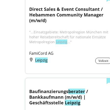
Direct Sales & Event Consultant / 
Hebammen Community Manager 
(m/w/d)
"...Einsatzgebiete: Metropolregion München mit 
hoher Reisebereitschaft für nationale Einsätze 
Metropolregion 
Leipzig
..."
FamiCord AG
Leipzig
Vollzeit
Baufinanzierungs
berater
 / 
Bankkaufmann (m/w/d) | 
Geschäftsstelle 
Leipzig