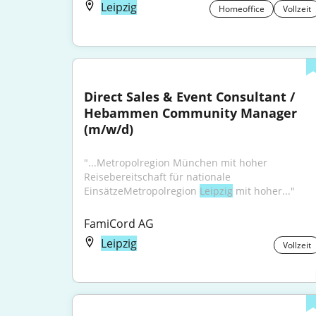
Leipzig
Homeoffice
Vollzeit
Direct Sales & Event Consultant / 
Hebammen Community Manager 
(m/w/d)
"...Metropolregion München mit hoher 
Reisebereitschaft für nationale 
EinsätzeMetropolregion 
Leipzig
 mit hoher..."
FamiCord AG
Leipzig
Vollzeit