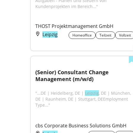
Aufgaben - Planen und Steuern von 
Kundenprojekten im Bereich..."
THOST Projektmanagement GmbH
Leipzig
Homeoffice
Teilzeit
Vollzeit
(Senior) Consultant Change 
Management (m/w/d)
"...DE | Heidelberg, DE | 
Leipzig
, DE | München, 
DE | Raunheim, DE | Stuttgart, DEEmployment 
Type..."
cbs Corporate Business Solutions GmbH