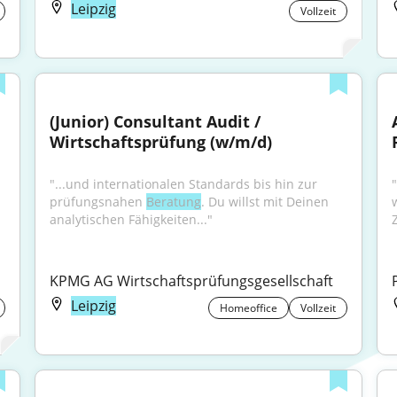
Leipzig
Vollzeit
(Junior) Consultant Audit / 
Wirtschaftsprüfung (w/m/d)
"...und internationalen Standards bis hin zur 
prüfungsnahen 
Beratung
. Du willst mit Deinen 
analytischen Fähigkeiten..."
Z
KPMG AG Wirtschaftsprüfungsgesellschaft
Leipzig
Homeoffice
Vollzeit