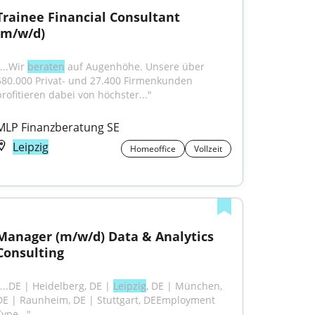
Trainee Financial Consultant 
(m/w/d)
...Wir 
beraten
 auf Augenhöhe. Unsere über 
580.000 Privat- und 27.400 Firmenkunden 
profitieren dabei von höchster..."
MLP Finanzberatung SE
Leipzig
Homeoffice
Vollzeit
Manager (m/w/d) Data & Analytics 
Consulting
"...DE | Heidelberg, DE | 
Leipzig
, DE | München, 
DE | Raunheim, DE | Stuttgart, DEEmployment 
ype..."