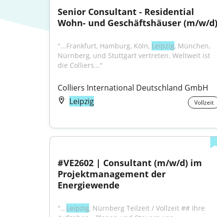
Senior Consultant - Residential 
Wohn- und Geschäftshäuser (m/w/d
"...Frankfurt, Hamburg, Köln, 
Leipzig
, München, 
Nürnberg, und Stuttgart vertreten. Weltweit ist 
die Colliers..."
Colliers International Deutschland GmbH
Leipzig
Vollzeit
#VE2602 | Consultant (m/w/d) im 
Projektmanagement der 
Energiewende
"...
Leipzig
, Nürnberg Teilzeit / Vollzeit ## Ihre 