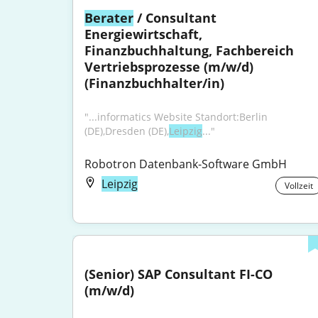
Berater
 / Consultant 
Energiewirtschaft, 
Finanzbuchhaltung, Fachbereich 
Vertriebsprozesse (m/w/d) 
(Finanzbuchhalter/in)
"...informatics Website Standort:Berlin 
(DE),Dresden (DE),
Leipzig
..."
Robotron Datenbank-Software GmbH
Leipzig
Vollzeit
(Senior) SAP Consultant FI-CO 
(m/w/d)