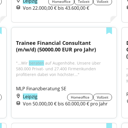
Leipzig
Homeoffice
Teilzeit
Vollzeit
Von 22.000,00 € bis 43.600,00 €
Trainee Financial Consultant 
(m/w/d) (50000.00 EUR pro Jahr)
"...Wir 
beraten
 auf Augenhöhe. Unsere über 
580.000 Privat- und 27.400 Firmenkunden 
profitieren dabei von höchster..."
MLP Finanzberatung SE
Leipzig
Homeoffice
Vollzeit
Von 50.000,00 € bis 60.000,00 € pro Jahr