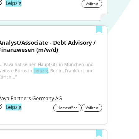
Leipzig
Vollzeit
Analyst/Associate - Debt Advisory / 
Finanzwesen (m/w/d)
"...Pava hat seinen Hauptsitz in München und 
weitere Büros in 
Leipzig
, Berlin, Frankfurt und 
ürich..."
Pava Partners Germany AG
Leipzig
Homeoffice
Vollzeit