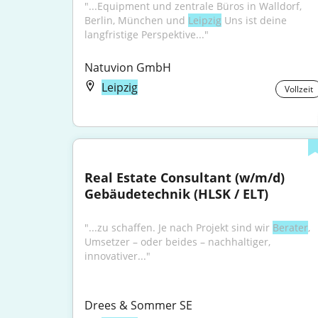
"...Equipment und zentrale Büros in Walldorf, 
Berlin, München und 
Leipzig
 Uns ist deine 
langfristige Perspektive..."
Natuvion GmbH
Leipzig
Vollzeit
Real Estate Consultant (w/m/d) 
Gebäudetechnik (HLSK / ELT)
"...zu schaffen. Je nach Projekt sind wir 
Berater
, 
Umsetzer – oder beides – nachhaltiger, 
innovativer..."
Drees & Sommer SE