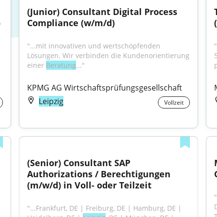
(Junior) Consultant Digital Process 
)
Compliance (w/m/d)
"...mit innovativen und wertschöpfenden 
"
Lösungen. Wir verbinden die Kundenorientierung 
einer 
Beratung
..."
KPMG AG Wirtschaftsprüfungsgesellschaft
Leipzig
Vollzeit
(Senior) Consultant SAP 
Authorizations / Berechtigungen 
(m/w/d) in Voll- oder Teilzeit
"...Frankfurt, DE | Freiburg, DE | Hamburg, DE | 
T