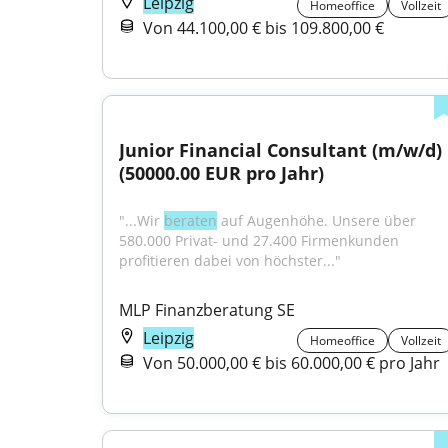
Leipzig
Homeoffice
Vollzeit
Von 44.100,00 € bis 109.800,00 €
Junior Financial Consultant (m/w/d) 
(50000.00 EUR pro Jahr)
"...Wir 
beraten
 auf Augenhöhe. Unsere über 
580.000 Privat- und 27.400 Firmenkunden 
profitieren dabei von höchster..."
MLP Finanzberatung SE
Leipzig
Homeoffice
Vollzeit
Von 50.000,00 € bis 60.000,00 € pro Jahr