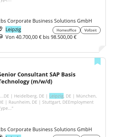
cbs Corporate Business Solutions GmbH
Leipzig
Homeoffice
Vollzeit
Von 40.700,00 € bis 98.500,00 €
Senior Consultant SAP Basis 
Technology (m/w/d)
"...DE | Heidelberg, DE | 
Leipzig
, DE | München, 
DE | Raunheim, DE | Stuttgart, DEEmployment 
ype..."
cbs Corporate Business Solutions GmbH