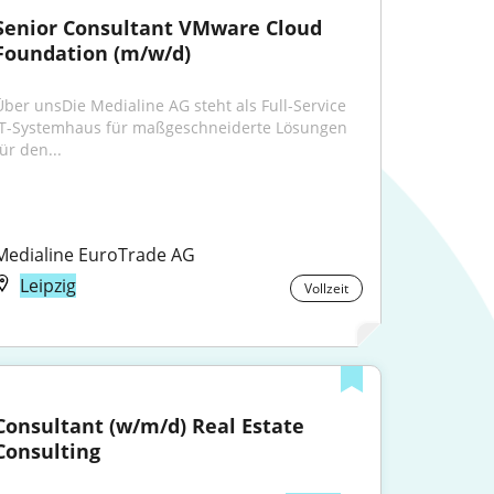
Senior Consultant VMware Cloud 
Foundation (m/w/d)
Über unsDie Medialine AG steht als Full-Service 
IT-Systemhaus für maßgeschneiderte Lösungen 
ür den...
Medialine EuroTrade AG
Leipzig
Vollzeit
Consultant (w/m/d) Real Estate 
Consulting