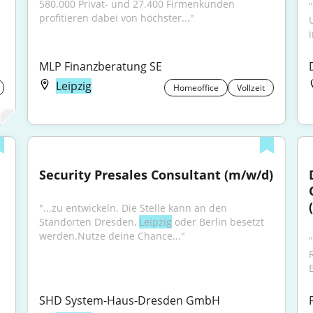
580.000 Privat- und 27.400 Firmenkunden 
"
profitieren dabei von höchster..."
i
MLP Finanzberatung SE
Leipzig
Homeoffice
Vollzeit
Security Presales Consultant (m/w/d)
"...zu entwickeln. Die Stelle kann an den 
Standorten Dresden, 
Leipzig
 oder Berlin besetzt 
werden.Nutze deine Chance..."
SHD System-Haus-Dresden GmbH