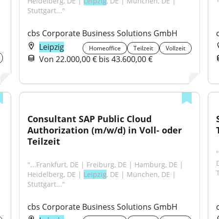
Heidelberg, DE | 
Leipzig
, DE | München, DE | 
Stuttgart..."
cbs Corporate Business Solutions GmbH
Leipzig
Homeoffice
Teilzeit
Vollzeit
Von 22.000,00 € bis 43.600,00 €
Consultant SAP Public Cloud 
Authorization (m/w/d) in Voll- oder 
Teilzeit
"...Frankfurt, DE | Freiburg, DE | Hamburg, DE | 
T
Heidelberg, DE | 
Leipzig
, DE | München, DE | 
Stuttgart..."
cbs Corporate Business Solutions GmbH