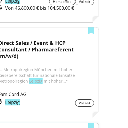
Leipzig
Homeoffice
Vollzeit
Von 46.800,00 € bis 104.500,00 €
Direct Sales / Event & HCP 
Consultant / Pharmareferent 
(m/w/d)
"...Metropolregion München mit hoher 
Reisebereitschaft für nationale Einsätze 
Metropolregion 
Leipzig
 mit hoher..."
FamiCord AG
Leipzig
Vollzeit