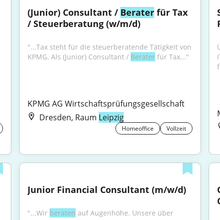
(Junior) Consultant / 
Berater
 für Tax 
/ Steuerberatung (w/m/d)
"...Tax steht für die steuerberatende Tätigkeit von 
KPMG. Als (Junior) Consultant / 
Berater
 für Tax..."
f
KPMG AG Wirtschaftsprüfungsgesellschaft
Dresden, Raum
Leipzig
Homeoffice
Vollzeit
Junior Financial Consultant (m/w/d)
"...Wir 
beraten
 auf Augenhöhe. Unsere über 