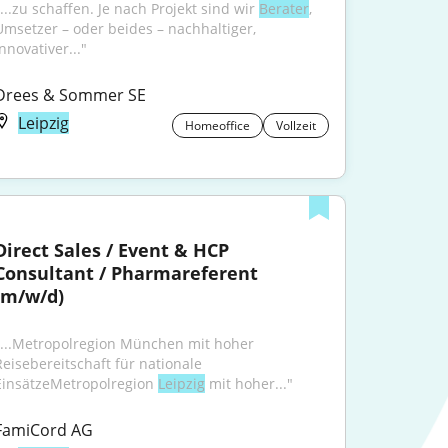
...zu schaffen. Je nach Projekt sind wir 
Berater
, 
Umsetzer – oder beides – nachhaltiger, 
nnovativer..."
Drees & Sommer SE
Leipzig
Homeoffice
Vollzeit
Direct Sales / Event & HCP 
Consultant / Pharmareferent 
(m/w/d)
"...Metropolregion München mit hoher 
Reisebereitschaft für nationale 
EinsätzeMetropolregion 
Leipzig
 mit hoher..."
FamiCord AG