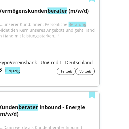
Vermögenskunden
berater
 (m/w/d)
"...unserer Kund:innen: Persönliche 
Beratung
bildet den Kern unseres Angebots und geht Hand 
in Hand mit leistungsstarken..."
HypoVereinsbank - UniCredit - Deutschland
Leipzig
Teilzeit
Vollzeit
Kunden
berater
 Inbound - Energie 
(m/w/d)
"...Dann werde als Kundenberater Inbound 