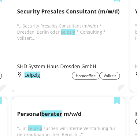
Security Presales Consultant (m/w/d)
"...Security Presales Consultant (m/w/d) * 
Dresden, Berlin oder 
Leipzig
 * Consulting * 
Vollzeit..."
SHD System-Haus-Dresden GmbH
Leipzig
Homeoffice
Vollzeit
Personal
berater
 m/w/d
"...in 
Leipzig
 suchen wir interne Verstärkung für 
den kaufmännischen Bereich..."