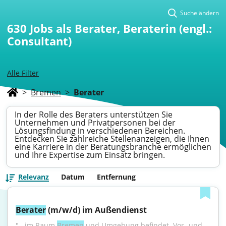
Suche ändern
630
Jobs als Berater, Beraterin (engl.:
Consultant)
Alle Filter
>
Bremen
>
Berater
In der Rolle des Beraters unterstützen Sie
Unternehmen und Privatpersonen bei der
Lösungsfindung in verschiedenen Bereichen.
Entdecken Sie zahlreiche Stellenanzeigen, die Ihnen
eine Karriere in der Beratungsbranche ermöglichen
und Ihre Expertise zum Einsatz bringen.
Relevanz
Datum
Entfernung
Berater
 (m/w/d) im Außendienst
"...im Raum 
Bremen
 und Umgebung befindet. Vor- und 