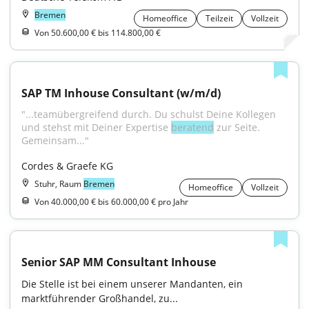
Bremen
Homeoffice
Teilzeit
Vollzeit
Von 50.600,00 € bis 114.800,00 €
SAP TM Inhouse Consultant (w/m/d)
"...teamübergreifend durch. Du schulst Deine Kollegen 
und stehst mit Deiner Expertise 
beratend
 zur Seite. 
Gemeinsam..."
Cordes & Graefe KG
Stuhr, Raum
Bremen
Homeoffice
Vollzeit
Von 40.000,00 € bis 60.000,00 € pro Jahr
Senior SAP MM Consultant Inhouse
Die Stelle ist bei einem unserer Mandanten, ein 
marktführender Großhandel, zu...
