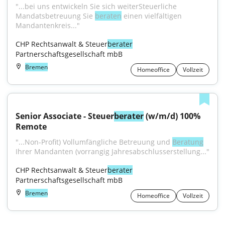
"...bei uns entwickeln Sie sich weiterSteuerliche 
Mandatsbetreuung Sie 
beraten
 einen vielfältigen 
Mandantenkreis..."
CHP Rechtsanwalt & Steuer
berater
Partnerschaftsgesellschaft mbB
Bremen
Homeoffice
Vollzeit
Senior Associate - Steuer
berater
 (w/m/d) 100% 
Remote
"...Non-Profit) Vollumfängliche Betreuung und 
Beratung
Ihrer Mandanten (vorrangig Jahresabschlusserstellung..."
CHP Rechtsanwalt & Steuer
berater
Partnerschaftsgesellschaft mbB
Bremen
Homeoffice
Vollzeit