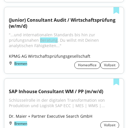
(Junior) Consultant Audit / Wirtschaftsprüfung 
(w/m/d)
"...und internationalen Standards bis hin zur 
prüfungsnahen 
Beratung
. Du willst mit Deinen 
analytischen Fähigkeiten..."
KPMG AG Wirtschaftsprüfungsgesellschaft
Bremen
Homeoffice
Vollzeit
SAP Inhouse Consultant WM / PP (m/w/d)
Schlüsselrolle in der digitalen Transformation von 
Produktion und Logistik SAP ECC | MES | WMS |...
Dr. Maier + Partner Executive Search GmbH
Bremen
Vollzeit