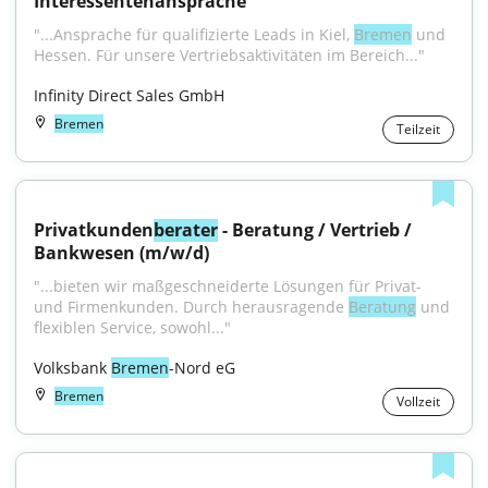
Interessentenansprache
"...Ansprache für qualifizierte Leads in Kiel, 
Bremen
 und 
Hessen. Für unsere Vertriebsaktivitäten im Bereich..."
Infinity Direct Sales GmbH
Bremen
Teilzeit
Privatkunden
berater
 - Beratung / Vertrieb / 
Bankwesen (m/w/d)
"...bieten wir maßgeschneiderte Lösungen für Privat- 
und Firmenkunden. Durch herausragende 
Beratung
 und 
flexiblen Service, sowohl..."
Volksbank 
Bremen
-Nord eG
Bremen
Vollzeit