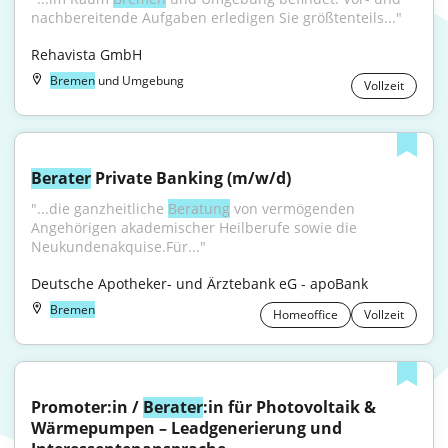
nachbereitende Aufgaben erledigen Sie größtenteils..."
Rehavista GmbH
Bremen
und Umgebung
Vollzeit
Berater
 Private Banking (m/w/d)
"...die ganzheitliche 
Beratung
 von vermögenden 
Angehörigen akademischer Heilberufe sowie die 
Neukundenakquise.Für..."
Deutsche Apotheker- und Ärztebank eG - apoBank
Bremen
Homeoffice
Vollzeit
Promoter:in / 
Berater
:in für Photovoltaik & 
Wärmepumpen – Leadgenerierung und 