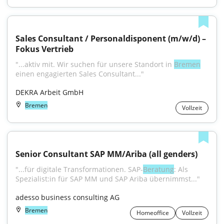
Sales Consultant / Personaldisponent (m/w/d) – 
Fokus Vertrieb
"...aktiv mit. Wir suchen für unsere Standort in 
Bremen
einen engagierten Sales Consultant..."
DEKRA Arbeit GmbH
Bremen
Vollzeit
Senior Consultant SAP MM/Ariba (all genders)
"...für digitale Transformationen. SAP-
Beratung
: Als 
Spezialist:in für SAP MM und SAP Ariba übernimmst..."
adesso business consulting AG
Bremen
Homeoffice
Vollzeit