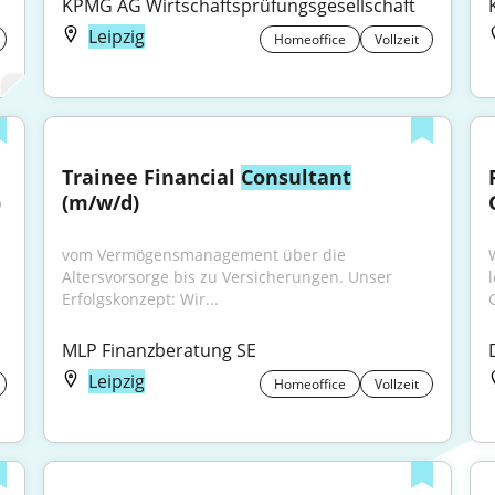
KPMG AG Wirtschaftsprüfungsgesellschaft
Leipzig
Homeoffice
Vollzeit
Trainee Financial 
Consultant
)
(m/w/d)
vom Vermögensmanagement über die 
Altersvorsorge bis zu Versicherungen. Unser 
Erfolgskonzept: Wir...
MLP Finanzberatung SE
Leipzig
Homeoffice
Vollzeit