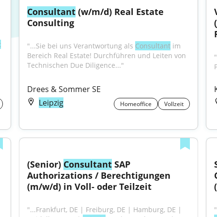
Consultant
 (w/m/d) Real Estate 
Consulting
t
"...Sie bei uns Verantwortung als 
Consultant
 im 
Bereich Real Estate! Durchführen und Leiten von 
"
Technischen Due Diligence..."
Drees & Sommer SE
Leipzig
Homeoffice
Vollzeit
(Senior) 
Consultant
 SAP 
Authorizations / Berechtigungen 
(m/w/d) in Voll- oder Teilzeit
"...Frankfurt, DE | Freiburg, DE | Hamburg, DE | 