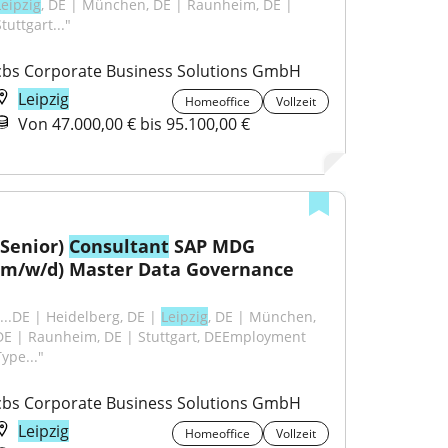
Leipzig
, DE | München, DE | Raunheim, DE | 
tuttgart..."
cbs Corporate Business Solutions GmbH
Leipzig
Homeoffice
Vollzeit
Von 47.000,00 € bis 95.100,00 €
(Senior) 
Consultant
 SAP MDG 
(m/w/d) Master Data Governance
"...DE | Heidelberg, DE | 
Leipzig
, DE | München, 
DE | Raunheim, DE | Stuttgart, DEEmployment 
ype..."
cbs Corporate Business Solutions GmbH
Leipzig
Homeoffice
Vollzeit