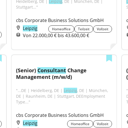
Heidelberg, DE | 
Leipzig
, DE | München, DE | 
Stuttgart..."
S
cbs Corporate Business Solutions GmbH
Leipzig
Homeoffice
Teilzeit
Vollzeit
Von 22.000,00 € bis 43.600,00 €
(Senior) 
Consultant
 Change 
Management (m/w/d)
"...DE | Heidelberg, DE | 
Leipzig
, DE | München, 
DE | Raunheim, DE | Stuttgart, DEEmployment 
Type..."
T
cbs Corporate Business Solutions GmbH
Leipzig
Homeoffice
Vollzeit