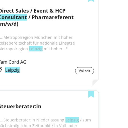
Direct Sales / Event & HCP 
Consultant
 / Pharmareferent 
(m/w/d)
"...Metropolregion München mit hoher 
Reisebereitschaft für nationale Einsätze 
Metropolregion 
Leipzig
 mit hoher..."
FamiCord AG
Leipzig
Vollzeit
Steuerberater:in
"...Steuerberater:in Niederlassung 
Leipzig
 / zum 
nächstmöglichen Zeitpunkt / in Voll- oder 