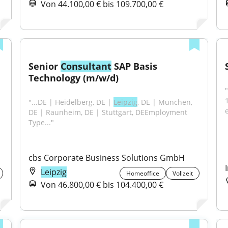
Von 44.100,00 € bis 109.700,00 €
Senior 
Consultant
 SAP Basis 
Technology (m/w/d)
"...DE | Heidelberg, DE | 
Leipzig
, DE | München, 
DE | Raunheim, DE | Stuttgart, DEEmployment 
Type..."
cbs Corporate Business Solutions GmbH
Leipzig
Homeoffice
Vollzeit
Von 46.800,00 € bis 104.400,00 €