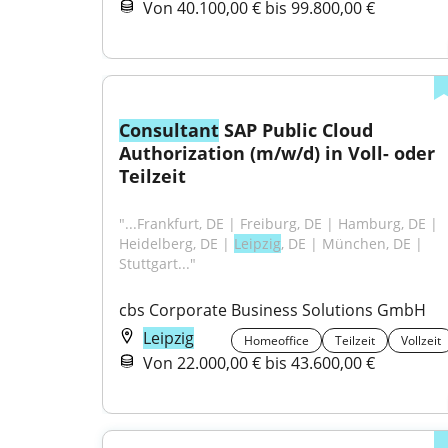
Von 40.100,00 € bis 99.800,00 €
Consultant
 SAP Public Cloud 
Authorization (m/w/d) in Voll- oder 
Teilzeit
"...Frankfurt, DE | Freiburg, DE | Hamburg, DE | 
Heidelberg, DE | 
Leipzig
, DE | München, DE | 
Stuttgart..."
cbs Corporate Business Solutions GmbH
Leipzig
Homeoffice
Teilzeit
Vollzeit
Von 22.000,00 € bis 43.600,00 €