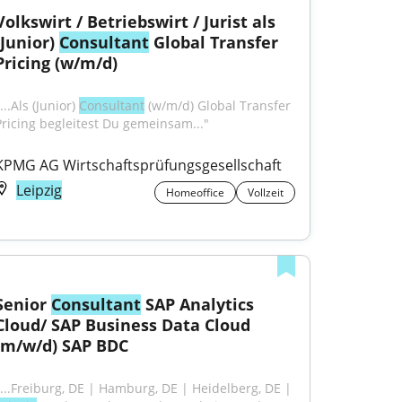
Volkswirt / Betriebswirt / Jurist als 
(Junior) 
Consultant
 Global Transfer 
Pricing (w/m/d)
...Als (Junior) 
Consultant
 (w/m/d) Global Transfer 
Pricing begleitest Du gemeinsam..."
KPMG AG Wirtschaftsprüfungsgesellschaft
Leipzig
Homeoffice
Vollzeit
Senior 
Consultant
 SAP Analytics 
Cloud/ SAP Business Data Cloud 
(m/w/d) SAP BDC
"...Freiburg, DE | Hamburg, DE | Heidelberg, DE | 