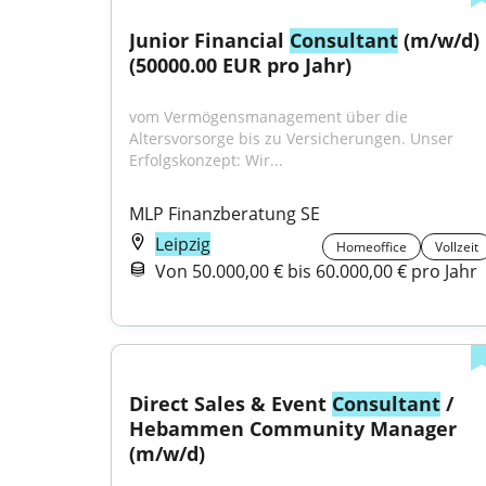
Junior Financial 
Consultant
 (m/w/d) 
(50000.00 EUR pro Jahr)
vom Vermögensmanagement über die 
Altersvorsorge bis zu Versicherungen. Unser 
Erfolgskonzept: Wir...
MLP Finanzberatung SE
Leipzig
Homeoffice
Vollzeit
Von 50.000,00 € bis 60.000,00 € pro Jahr
Direct Sales & Event 
Consultant
 / 
Hebammen Community Manager 
(m/w/d)