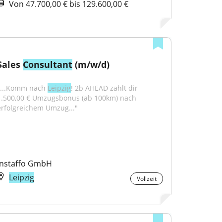
Von 47.700,00 € bis 129.600,00 €
Sales 
Consultant
 (m/w/d)
"...Komm nach 
Leipzig
! 2b AHEAD zahlt dir 
1.500,00 € Umzugsbonus (ab 100km) nach 
erfolgreichem Umzug..."
Instaffo GmbH
Leipzig
Vollzeit