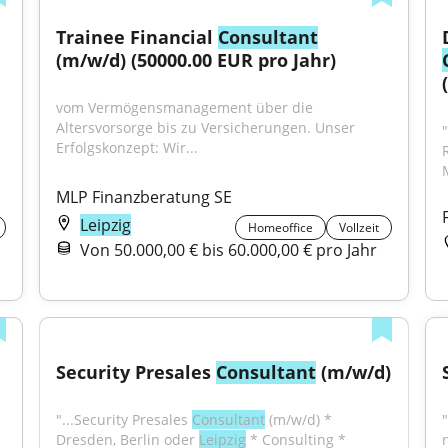
Trainee Financial 
Consultant
(m/w/d) (50000.00 EUR pro Jahr)
vom Vermögensmanagement über die 
Altersvorsorge bis zu Versicherungen. Unser 
Erfolgskonzept: Wir...
MLP Finanzberatung SE
Leipzig
Homeoffice
Vollzeit
Von 50.000,00 € bis 60.000,00 € pro Jahr
Security Presales 
Consultant
 (m/w/d)
"...Security Presales 
Consultant
 (m/w/d) * 
Dresden, Berlin oder 
Leipzig
 * Consulting * 