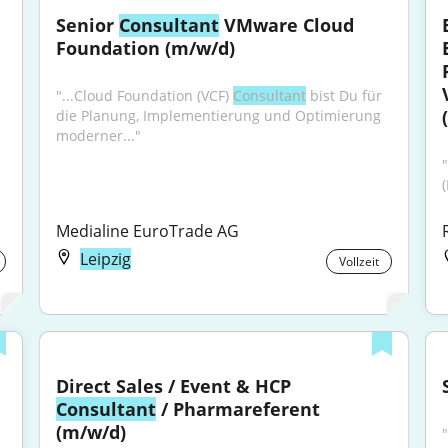
Senior 
Consultant
 VMware Cloud 
Foundation (m/w/d)
"...Cloud Foundation (VCF) 
Consultant
 bist Du für 
die Planung, Implementierung und Optimierung 
moderner..."
Medialine EuroTrade AG
Leipzig
Vollzeit
Direct Sales / Event & HCP 
Consultant
 / Pharmareferent 
(m/w/d)