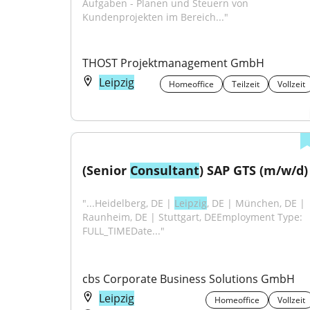
Aufgaben - Planen und Steuern von 
Kundenprojekten im Bereich..."
THOST Projektmanagement GmbH
Leipzig
Homeoffice
Teilzeit
Vollzeit
(Senior 
Consultant
) SAP GTS (m/w/d)
"...Heidelberg, DE | 
Leipzig
, DE | München, DE | 
Raunheim, DE | Stuttgart, DEEmployment Type: 
FULL_TIMEDate..."
cbs Corporate Business Solutions GmbH
Leipzig
Homeoffice
Vollzeit