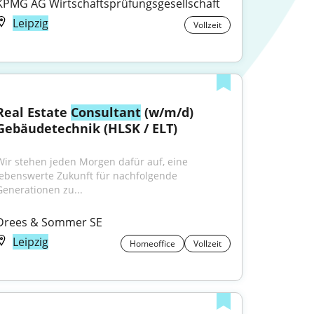
KPMG AG Wirtschaftsprüfungsgesellschaft
Leipzig
Vollzeit
Real Estate 
Consultant
 (w/m/d) 
Gebäudetechnik (HLSK / ELT)
Wir stehen jeden Morgen dafür auf, eine 
lebenswerte Zukunft für nachfolgende 
Generationen zu...
Drees & Sommer SE
Leipzig
Homeoffice
Vollzeit