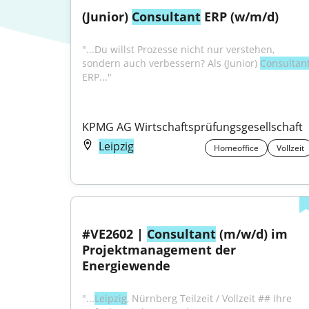
(Junior) 
Consultant
 ERP (w/m/d)
"...Du willst Prozesse nicht nur verstehen, 
sondern auch verbessern? Als (Junior) 
Consultan
ERP..."
KPMG AG Wirtschaftsprüfungsgesellschaft
Leipzig
Homeoffice
Vollzeit
#VE2602 | 
Consultant
 (m/w/d) im 
Projektmanagement der 
Energiewende
"...
Leipzig
, Nürnberg Teilzeit / Vollzeit ## Ihre 