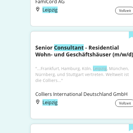
FamiCord AG
Leipzig
Vollzeit
Senior 
Consultant
 - Residential 
Wohn- und Geschäftshäuser (m/w/d
"...Frankfurt, Hamburg, Köln, 
Leipzig
, München, 
Nürnberg, und Stuttgart vertreten. Weltweit ist 
die Colliers..."
Colliers International Deutschland GmbH
Leipzig
Vollzeit