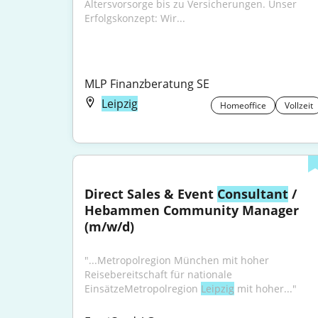
Altersvorsorge bis zu Versicherungen. Unser 
Erfolgskonzept: Wir...
MLP Finanzberatung SE
Leipzig
Homeoffice
Vollzeit
Direct Sales & Event 
Consultant
 / 
Hebammen Community Manager 
(m/w/d)
"...Metropolregion München mit hoher 
Reisebereitschaft für nationale 
EinsätzeMetropolregion 
Leipzig
 mit hoher..."