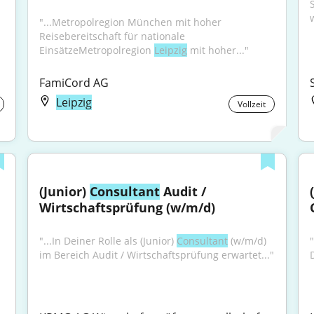
"...Metropolregion München mit hoher 
Reisebereitschaft für nationale 
EinsätzeMetropolregion 
Leipzig
 mit hoher..."
FamiCord AG
Leipzig
Vollzeit
(Junior) 
Consultant
 Audit / 
Wirtschaftsprüfung (w/m/d)
"...In Deiner Rolle als (Junior) 
Consultant
 (w/m/d) 
"
im Bereich Audit / Wirtschaftsprüfung erwartet..."