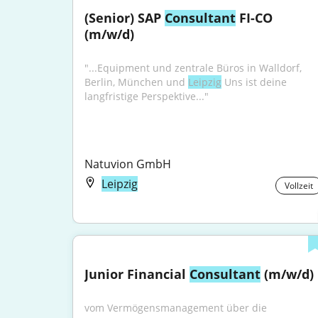
(Senior) SAP 
Consultant
 FI-CO 
(m/w/d)
"...Equipment und zentrale Büros in Walldorf, 
Berlin, München und 
Leipzig
 Uns ist deine 
langfristige Perspektive..."
Natuvion GmbH
Leipzig
Vollzeit
Junior Financial 
Consultant
 (m/w/d)
vom Vermögensmanagement über die 