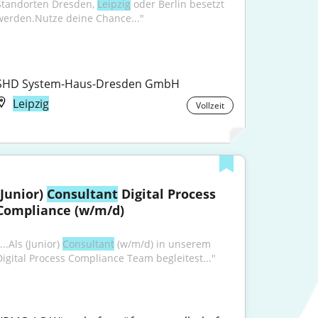
Standorten Dresden, 
Leipzig
 oder Berlin besetzt 
werden.Nutze deine Chance..."
SHD System-Haus-Dresden GmbH
Leipzig
Vollzeit
(Junior) 
Consultant
 Digital Process 
Compliance (w/m/d)
...Als (Junior) 
Consultant
 (w/m/d) in unserem 
Digital Process Compliance Team begleitest..."