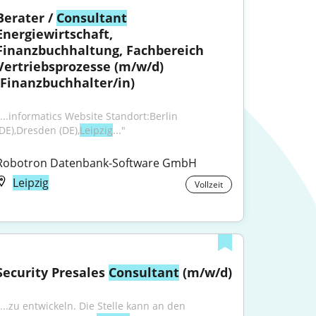
Berater / 
Consultant
Energiewirtschaft, 
Finanzbuchhaltung, Fachbereich 
Vertriebsprozesse (m/w/d) 
(Finanzbuchhalter/in)
"...informatics Website Standort:Berlin 
(DE),Dresden (DE),
Leipzig
..."
Robotron Datenbank-Software GmbH
Leipzig
Vollzeit
Security Presales 
Consultant
 (m/w/d)
"...zu entwickeln. Die Stelle kann an den 