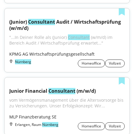
(Junior) 
Consultant
 Audit / Wirtschaftsprüfung 
(w/m/d)
"...In Deiner Rolle als (Junior) 
Consultant
 (w/m/d) im 
Bereich Audit / Wirtschaftsprüfung erwartet..."
KPMG AG Wirtschaftsprüfungsgesellschaft
Nürnberg
Homeoffice
Vollzeit
Junior Financial 
Consultant
 (m/w/d)
vom Vermögensmanagement über die Altersvorsorge bis 
zu Versicherungen. Unser Erfolgskonzept: Wir...
MLP Finanzberatung SE
Erlangen, Raum
Nürnberg
Homeoffice
Vollzeit