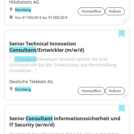
HiSolutions AG
Nürnberg
Homeoffice
Vollzeit
Von 41.500,00 € bis 97.000,00 €
Senior Technical Innovation 
Consultant
/Entwickler (m/w/d)
"...
Consultant
/Developer (m/w/d) spielen Sie eine 
Schlüsselrolle bei der Entwicklung und Bereitstellung 
innovativer..."
Deutsche Telekom AG
Nürnberg
Homeoffice
Vollzeit
Senior 
Consultant
 Informationssicherheit und 
IT Security (w/m/d)
Wachstum braucht Freiheit.Wir sind eine unabhängige 