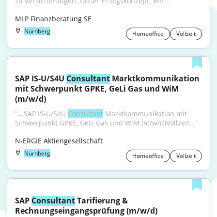
zu Versicherungen. Unser Erfolgskonzept: Wir...
MLP Finanzberatung SE
Nürnberg
Homeoffice
Vollzeit
SAP IS-U/S4U 
Consultant
 Marktkommunikation 
mit Schwerpunkt GPKE, GeLi Gas und WiM 
(m/w/d)
"...SAP IS-U/S4U 
Consultant
 Marktkommunikation mit 
Schwerpunkt GPKE, GeLi Gas und WiM (m/w/d)Vollzeit..."
N-ERGIE Aktiengesellschaft
Nürnberg
Homeoffice
Vollzeit
SAP 
Consultant
 Tarifierung & 
Rechnungseingangsprüfung (m/w/d)