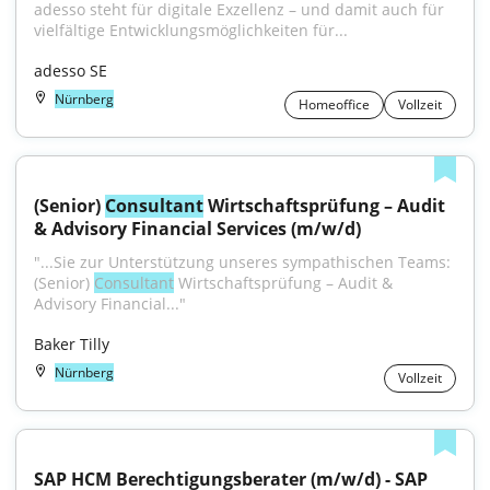
adesso steht für digitale Exzellenz – und damit auch für 
vielfältige Entwicklungsmöglichkeiten für...
adesso SE
Nürnberg
Homeoffice
Vollzeit
(Senior) 
Consultant
 Wirtschaftsprüfung – Audit 
& Advisory Financial Services (m/w/d)
"...Sie zur Unterstützung unseres sympathischen Teams: 
(Senior) 
Consultant
 Wirtschaftsprüfung – Audit & 
Advisory Financial..."
Baker Tilly
Nürnberg
Vollzeit
SAP HCM Berechtigungsberater (m/w/d) - SAP 