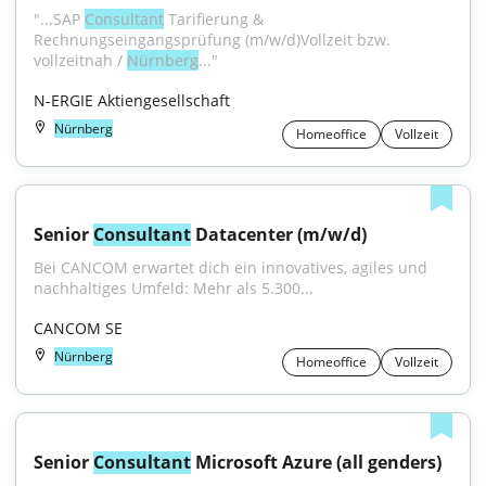
"...SAP 
Consultant
 Tarifierung & 
Rechnungseingangsprüfung (m/w/d)Vollzeit bzw. 
vollzeitnah / 
Nürnberg
..."
N-ERGIE Aktiengesellschaft
Nürnberg
Homeoffice
Vollzeit
Senior 
Consultant
 Datacenter (m/w/d)
Bei CANCOM erwartet dich ein innovatives, agiles und 
nachhaltiges Umfeld: Mehr als 5.300...
CANCOM SE
Nürnberg
Homeoffice
Vollzeit
Senior 
Consultant
 Microsoft Azure (all genders)