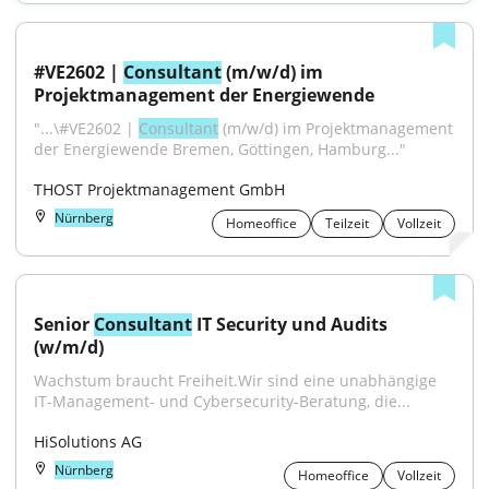
#VE2602 | 
Consultant
 (m/w/d) im 
Projektmanagement der Energiewende
"...\#VE2602 | 
Consultant
 (m/w/d) im Projektmanagement 
der Energiewende Bremen, Göttingen, Hamburg..."
THOST Projektmanagement GmbH
Nürnberg
Homeoffice
Teilzeit
Vollzeit
Senior 
Consultant
 IT Security und Audits 
(w/m/d)
Wachstum braucht Freiheit.Wir sind eine unabhängige 
IT-Management- und Cybersecurity-Beratung, die...
HiSolutions AG
Nürnberg
Homeoffice
Vollzeit