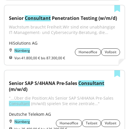
Senior 
Consultant
 Penetration Testing (w/m/d)
Wachstum braucht Freiheit.Wir sind eine unabhängige 
IT-Management- und Cybersecurity-Beratung, die...
HiSolutions AG
Nürnberg
Homeoffice
Vollzeit
Von 41.800,00 € bis 87.300,00 €
Senior SAP S/4HANA Pre-Sales 
Consultant
(m/w/d)
"...Über die Position:Als Senior SAP S/4HANA Pre-Sales 
Consultant
 (m/w/d) spielen Sie eine zentrale..."
Deutsche Telekom AG
Nürnberg
Homeoffice
Teilzeit
Vollzeit