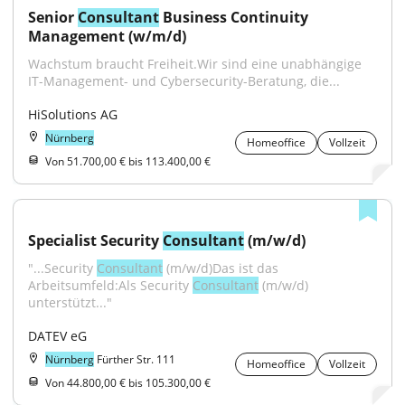
Senior 
Consultant
 Business Continuity 
Management (w/m/d)
Wachstum braucht Freiheit.Wir sind eine unabhängige 
IT-Management- und Cybersecurity-Beratung, die...
HiSolutions AG
Nürnberg
Homeoffice
Vollzeit
Von 51.700,00 € bis 113.400,00 €
Specialist Security 
Consultant
 (m/w/d)
"...Security 
Consultant
 (m/w/d)Das ist das 
Arbeitsumfeld:Als Security 
Consultant
 (m/w/d) 
unterstützt..."
DATEV eG
Nürnberg
Fürther Str. 111
Homeoffice
Vollzeit
Von 44.800,00 € bis 105.300,00 €