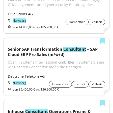
IT-Management- und Cybersecurity-Beratung, die...
HiSolutions AG
Nürnberg
Homeoffice
Vollzeit
Von 44.900,00 € bis 105.200,00 €
Senior SAP Transformation 
Consultant
 – SAP 
Cloud ERP Pre-Sales (m/w/d)
Über T-Systems International GmbHBei T-Systems bieten 
wir unseren Geschäftskunden die richtigen...
Deutsche Telekom AG
Nürnberg
Homeoffice
Teilzeit
Vollzeit
Von 35.400,00 € bis 136.200,00 €
Inhouse 
Consultant
 Operations Pricing & 