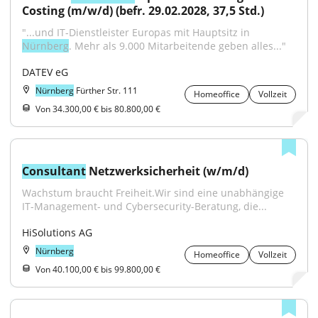
Costing (m/w/d) (befr. 29.02.2028, 37,5 Std.)
"...und IT-Dienstleister Europas mit Hauptsitz in 
Nürnberg
. Mehr als 9.000 Mitarbeitende geben alles..."
DATEV eG
Nürnberg
Fürther Str. 111
Homeoffice
Vollzeit
Von 34.300,00 € bis 80.800,00 €
Consultant
 Netzwerksicherheit (w/m/d)
Wachstum braucht Freiheit.Wir sind eine unabhängige 
IT-Management- und Cybersecurity-Beratung, die...
HiSolutions AG
Nürnberg
Homeoffice
Vollzeit
Von 40.100,00 € bis 99.800,00 €