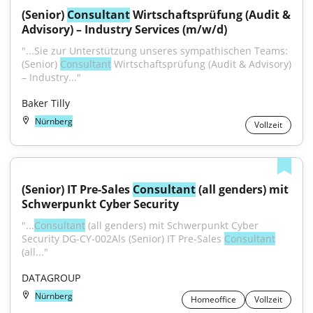
(Senior) 
Consultant
 Wirtschaftsprüfung (Audit & 
Advisory) – Industry Services (m/w/d)
"...Sie zur Unterstützung unseres sympathischen Teams: 
(Senior) 
Consultant
 Wirtschaftsprüfung (Audit & Advisory) 
– Industry..."
Baker Tilly
Nürnberg
Vollzeit
(Senior) IT Pre-Sales 
Consultant
 (all genders) mit 
Schwerpunkt Cyber Security
"...
Consultant
 (all genders) mit Schwerpunkt Cyber 
Security DG-CY-002Als (Senior) IT Pre-Sales 
Consultant
(all..."
DATAGROUP
Nürnberg
Homeoffice
Vollzeit