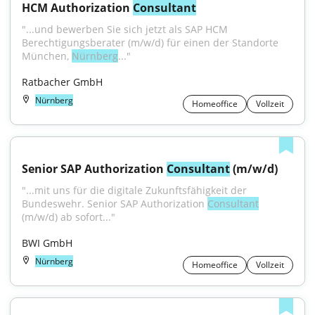
HCM Authorization 
Consultant
"...und bewerben Sie sich jetzt als SAP HCM 
Berechtigungsberater (m/w/d) für einen der Standorte 
München, 
Nürnberg
..."
Ratbacher GmbH
Nürnberg
Homeoffice
Vollzeit
Senior SAP Authorization 
Consultant
 (m/w/d)
"...mit uns für die digitale Zukunftsfähigkeit der 
Bundeswehr. Senior SAP Authorization 
Consultant
(m/w/d) ab sofort..."
BWI GmbH
Nürnberg
Homeoffice
Vollzeit