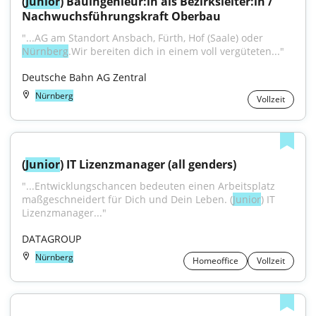
(
Junior
) Bauingenieur:in als Bezirksleiter:in / 
Nachwuchsführungskraft Oberbau
"...AG am Standort Ansbach, Fürth, Hof (Saale) oder 
Nürnberg
.Wir bereiten dich in einem voll vergüteten..."
Deutsche Bahn AG Zentral
Nürnberg
Vollzeit
(
Junior
) IT Lizenzmanager (all genders)
"...Entwicklungschancen bedeuten einen Arbeitsplatz 
maßgeschneidert für Dich und Dein Leben. (
Junior
) IT 
Lizenzmanager..."
DATAGROUP
Nürnberg
Homeoffice
Vollzeit