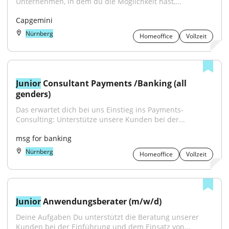
Unternehmen, in dem du die Möglichkeit hast,...
Capgemini
Nürnberg
Homeoffice
Vollzeit
Junior
 Consultant Payments /Banking (all 
genders)
Das erwartet dich bei uns Einstieg ins Payments-
Consulting: Unterstütze unsere Kunden bei der...
msg for banking
Nürnberg
Homeoffice
Vollzeit
Junior
 Anwendungsberater (m/w/d)
Deine Aufgaben Du unterstützt die Beratung unserer 
Kunden bei der Einführung und dem Einsatz von...