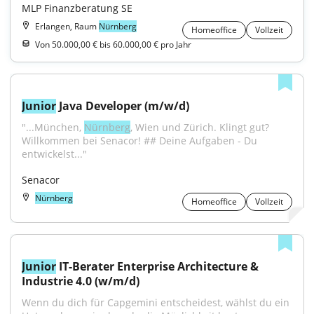
MLP Finanzberatung SE
Erlangen, Raum
Nürnberg
Homeoffice
Vollzeit
Von 50.000,00 € bis 60.000,00 € pro Jahr
Junior
 Java Developer (m/w/d)
"...München, 
Nürnberg
, Wien und Zürich. Klingt gut? 
Willkommen bei Senacor! ## Deine Aufgaben - Du 
entwickelst..."
Senacor
Nürnberg
Homeoffice
Vollzeit
Junior
 IT-Berater Enterprise Architecture & 
Industrie 4.0 (w/m/d)
Wenn du dich für Capgemini entscheidest, wählst du ein 