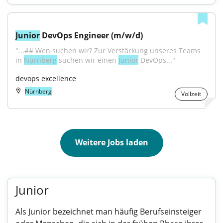
Junior
 DevOps Engineer (m/w/d)
"...## Wen suchen wir? Zur Verstärkung unseres Teams 
in 
Nürnberg
 suchen wir einen 
Junior
 DevOps..."
devops excellence
Nürnberg
Vollzeit
Weitere Jobs laden
Junior
Als Junior bezeichnet man häufig Berufseinsteiger