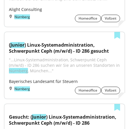
Alight Consulting
Nürnberg
Homeoffice
Vollzeit
(
Junior
) Linux-Systemadministration, 
Schwerpunkt Ceph (m/w/d) - ID 286 gesucht
"...Linux-Systemadministration, Schwerpunkt Ceph 
(m/w/d) - ID 286 suchen wir Sie an unseren Standorten in 
Nürnberg
, München..."
Bayerisches Landesamt für Steuern
Nürnberg
Homeoffice
Vollzeit
Gesucht: (
Junior
) Linux-Systemadministration, 
Schwerpunkt Ceph (m/w/d) - ID 286