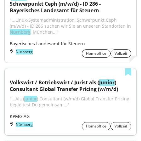
Schwerpunkt Ceph (m/w/d) - ID 286 - 
Bayerisches Landesamt für Steuern
"...Linux-Systemadministration, Schwerpunkt Ceph 
(m/w/d) - ID 286 suchen wir Sie an unseren Standorten in 
Nürnberg
, München..."
Bayerisches Landesamt für Steuern
Nürnberg
Homeoffice
Vollzeit
Volkswirt / Betriebswirt / Jurist als (
Junior
) 
Consultant Global Transfer Pricing (w/m/d)
"...Als (
Junior
) Consultant (w/m/d) Global Transfer Pricing 
begleitest Du gemeinsam..."
KPMG AG
Nürnberg
Homeoffice
Vollzeit