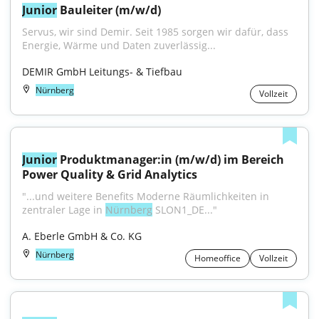
Junior
 Bauleiter (m/w/d)
Servus, wir sind Demir. Seit 1985 sorgen wir dafür, dass 
Energie, Wärme und Daten zuverlässig...
DEMIR GmbH Leitungs- & Tiefbau
Nürnberg
Vollzeit
Junior
 Produktmanager:in (m/w/d) im Bereich 
Power Quality & Grid Analytics
"...und weitere Benefits Moderne Räumlichkeiten in 
zentraler Lage in 
Nürnberg
 SLON1_DE..."
A. Eberle GmbH & Co. KG
Nürnberg
Homeoffice
Vollzeit