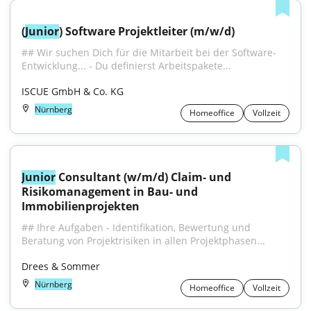
(
Junior
) Software Projektleiter (m/w/d)
## Wir suchen Dich für die Mitarbeit bei der Software-
Entwicklung... - Du definierst Arbeitspakete...
ISCUE GmbH & Co. KG
Nürnberg
Homeoffice
Vollzeit
Junior
 Consultant (w/m/d) Claim- und 
Risikomanagement in Bau- und 
Immobilienprojekten
## Ihre Aufgaben - Identifikation, Bewertung und 
Beratung von Projektrisiken in allen Projektphasen...
Drees & Sommer
Nürnberg
Homeoffice
Vollzeit