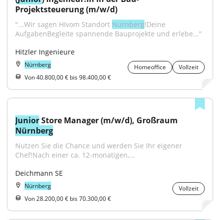
Projektsteuerung (m/w/d)
"...Wir sagen HIvom Standort 
Nürnberg
!Deine 
AufgabenBegleite spannende Bauprojekte und erlebe..."
Hitzler Ingenieure
Nürnberg
Homeoffice
Vollzeit
Von 40.800,00 € bis 98.400,00 €
Junior
 Store Manager (m/w/d), Großraum 
Nürnberg
Nutzen Sie die Chance und werden Sie Ihr eigener 
Chef!Nach einer ca. 12-monatigen,...
Deichmann SE
Nürnberg
Vollzeit
Von 28.200,00 € bis 70.300,00 €