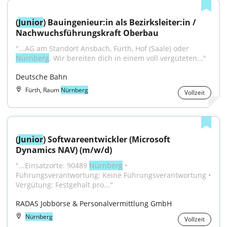
(
Junior
) Bauingenieur:in als Bezirksleiter:in / 
Nachwuchsführungskraft Oberbau
"...AG am Standort Ansbach, Fürth, Hof (Saale) oder 
Nürnberg
. Wir bereiten dich in einem voll vergüteten..."
Deutsche Bahn
Fürth, Raum
Nürnberg
Vollzeit
(
Junior
) Softwareentwickler (Microsoft 
Dynamics NAV) (m/w/d)
"...Einsatzorte: 90489 
Nürnberg
 • 
Führungsverantwortung: Keine Führungsverantwortung • 
Vergütung: Festgehalt pro..."
RADAS Jobbörse & Personalvermittlung GmbH
Nürnberg
Vollzeit