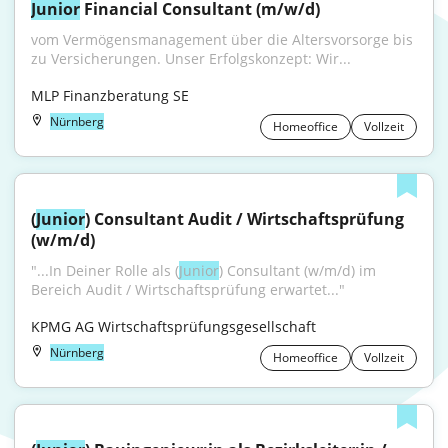
Junior
 Financial Consultant (m/w/d)
vom Vermögensmanagement über die Altersvorsorge bis 
zu Versicherungen. Unser Erfolgskonzept: Wir...
MLP Finanzberatung SE
Nürnberg
Homeoffice
Vollzeit
(
Junior
) Consultant Audit / Wirtschaftsprüfung 
(w/m/d)
"...In Deiner Rolle als (
Junior
) Consultant (w/m/d) im 
Bereich Audit / Wirtschaftsprüfung erwartet..."
KPMG AG Wirtschaftsprüfungsgesellschaft
Nürnberg
Homeoffice
Vollzeit