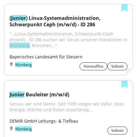
(
Junior
) Linux-Systemadministration, 
Schwerpunkt Ceph (m/w/d) - ID 286
"...Linux-Systemadministration, Schwerpunkt Ceph 
(m/w/d) - ID 286 suchen wir Sie an unseren Standorten in 
Nürnberg
, München..."
Bayerisches Landesamt für Steuern
Nürnberg
Homeoffice
Vollzeit
Junior
 Bauleiter (m/w/d)
Servus, wir sind Demir. Seit 1985 sorgen wir dafür, dass 
Energie, Wärme und Daten zuverlässig...
DEMIR GmbH Leitungs- & Tiefbau
Nürnberg
Vollzeit