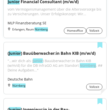
Junior
 Financial Consultant (m/w/d)
vom Vermögensmanagement über die Altersvorsorge bis 
zu Versicherungen. Unser Erfolgskonzept: Wir...
MLP Finanzberatung SE
Erlangen, Raum
Nürnberg
Homeoffice
Vollzeit
(
Junior
) Bauüberwacher:in Bahn KIB (m/w/d)
"...wir dich als (
Junior
) Bauüberwacher:in Bahn KIB 
(w/m/d) für die DB InfraGO AG am Standort 
Nürnberg
. ## 
Deine Aufgaben..."
Deutsche Bahn
Nürnberg
Vollzeit
(
Junior
) Ingenieur:in in der Bau-