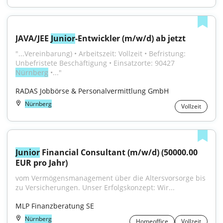
JAVA/JEE 
Junior
-Entwickler (m/w/d) ab jetzt
"...Vereinbarung) • Arbeitszeit: Vollzeit • Befristung: 
Unbefristete Beschäftigung • Einsatzorte: 90427 
Nürnberg
 •..."
RADAS Jobbörse & Personalvermittlung GmbH
Nürnberg
Vollzeit
Junior
 Financial Consultant (m/w/d) (50000.00 
EUR pro Jahr)
vom Vermögensmanagement über die Altersvorsorge bis 
zu Versicherungen. Unser Erfolgskonzept: Wir...
MLP Finanzberatung SE
Nürnberg
Homeoffice
Vollzeit