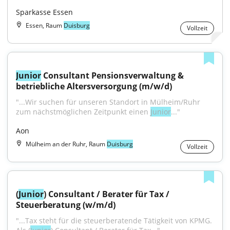
Sparkasse Essen
Essen, Raum
Duisburg
Vollzeit
Junior
 Consultant Pensionsverwaltung & 
betriebliche Altersversorgung (m/w/d)
"...Wir suchen für unseren Standort in Mülheim/Ruhr 
zum nächstmöglichen Zeitpunkt einen 
Junior
..."
Aon
Mülheim an der Ruhr, Raum
Duisburg
Vollzeit
(
Junior
) Consultant / Berater für Tax / 
Steuerberatung (w/m/d)
"...Tax steht für die steuerberatende Tätigkeit von KPMG. 