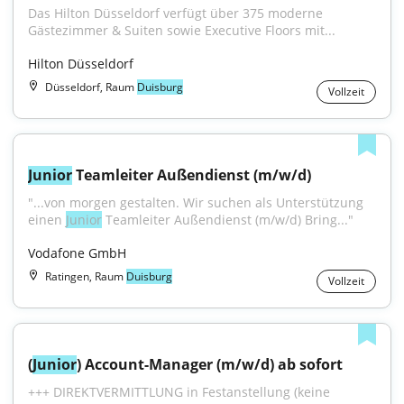
Das Hilton Düsseldorf verfügt über 375 moderne 
Gästezimmer & Suiten sowie Executive Floors mit...
Hilton Düsseldorf
Düsseldorf, Raum
Duisburg
Vollzeit
Junior
 Teamleiter Außendienst (m/w/d)
"...von morgen gestalten. Wir suchen als Unterstützung 
einen 
Junior
 Teamleiter Außendienst (m/w/d) Bring..."
Vodafone GmbH
Ratingen, Raum
Duisburg
Vollzeit
(
Junior
) Account-Manager (m/w/d) ab sofort
+++ DIREKTVERMITTLUNG in Festanstellung (keine 