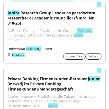
Junior
 Research Group Leader as postdoctoral 
researcher or academic councillor (f/m/d, Nr. 
310-26)
"...Essen, Faculty of Physics at the Campus 
Duisburg
, 
invites applications for the position as a 
Junior
Research..."
Universität 
Duisburg
-Essen
Duisburg
Homeoffice
Vollzeit
Private Banking Firmenkunden-Betreuer 
Junior
(m/w/d) im Private Banking 
Firmenkunden&Mandatsgeschäft
"...eins in unserer Stadt.Bereit die Zukunft mit uns zu 
gestalten?Wir suchen Sie alsPrivate Banking 
Firmenkunden-Betreuer 
Junior
..."