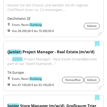
Nutzen Sie die Chance und werden Sie Ihr eigener 
Chef!Nach einer ca. 12-monatigen,...
Deichmann SE
Essen, Raum
Duisburg
Vollzeit
Von 28.200,00 € bis 70.300,00 €
(
Junior
) Project Manager - Real Estate (m/w/d)
"...(
Junior
) Project Manager - Real Estate (m/w/d)Become 
part of our Team!Teamwork..."
TA Europe
Essen, Raum
Duisburg
Homeoffice
Vollzeit
Von 47.100,00 € bis 93.100,00 €
Junior
 Store Manager (m/w/d), Großraum Trier