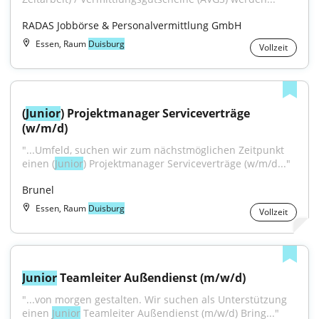
RADAS Jobbörse & Personalvermittlung GmbH
Essen, Raum
Duisburg
Vollzeit
(
Junior
) Projektmanager Serviceverträge 
(w/m/d)
"...Umfeld, suchen wir zum nächstmöglichen Zeitpunkt 
einen (
Junior
) Projektmanager Serviceverträge (w/m/d..."
Brunel
Essen, Raum
Duisburg
Vollzeit
Junior
 Teamleiter Außendienst (m/w/d)
"...von morgen gestalten. Wir suchen als Unterstützung 
einen 
Junior
 Teamleiter Außendienst (m/w/d) Bring..."