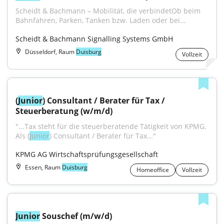
Scheidt & Bachmann – Mobilität, die verbindetOb beim 
Bahnfahren, Parken, Tanken bzw. Laden oder bei...
Scheidt & Bachmann Signalling Systems GmbH
Düsseldorf, Raum
Duisburg
Vollzeit
(
Junior
) Consultant / Berater für Tax / 
Steuerberatung (w/m/d)
"...Tax steht für die steuerberatende Tätigkeit von KPMG. 
Als (
Junior
) Consultant / Berater für Tax..."
KPMG AG Wirtschaftsprüfungsgesellschaft
Essen, Raum
Duisburg
Homeoffice
Vollzeit
Junior
 Souschef (m/w/d)