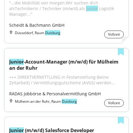
"...die Mobilität von morgen.Wir suchen dich 
alsTechnikerin / Techniker (m/w/d) als 
Junior
 Logistik 
Manager..."
Scheidt & Bachmann GmbH
Düsseldorf, Raum
Duisburg
Vollzeit
Junior
-Account-Manager (m/w/d) für Mülheim 
an der Ruhr
+++ DIREKTVERMITTLUNG in Festanstellung (keine 
Zeitarbeit) / Vermittlungsgutscheine (AVGS) werden...
RADAS Jobbörse & Personalvermittlung GmbH
Mülheim an der Ruhr, Raum
Duisburg
Vollzeit
Junior
 (m/w/d) Salesforce Developer