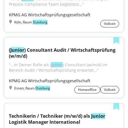
Process Compliance Team begleitest..."
KPMG AG Wirtschaftsprüfungsgesellschaft
Köln, Raum
Duisburg
Vollzeit
(
Junior
) Consultant Audit / Wirtschaftsprüfung 
(w/m/d)
"...In Deiner Rolle als (
Junior
) Consultant (w/m/d) im 
Bereich Audit / Wirtschaftsprüfung erwartet..."
KPMG AG Wirtschaftsprüfungsgesellschaft
Essen, Raum
Duisburg
Homeoffice
Vollzeit
Technikerin / Techniker (m/w/d) als 
Junior
Logistik Manager International