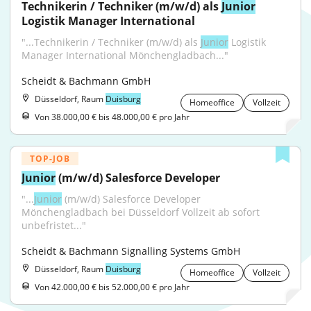
Technikerin / Techniker (m/w/d) als 
Junior
Logistik Manager International
"...Technikerin / Techniker (m/w/d) als 
Junior
 Logistik 
Manager International Mönchengladbach..."
Scheidt & Bachmann GmbH
Düsseldorf, Raum
Duisburg
Homeoffice
Vollzeit
Von 38.000,00 € bis 48.000,00 € pro Jahr
TOP-JOB
Junior
 (m/w/d) Salesforce Developer
"...
Junior
 (m/w/d) Salesforce Developer 
Mönchengladbach bei Düsseldorf Vollzeit ab sofort 
unbefristet..."
Scheidt & Bachmann Signalling Systems GmbH
Düsseldorf, Raum
Duisburg
Homeoffice
Vollzeit
Von 42.000,00 € bis 52.000,00 € pro Jahr