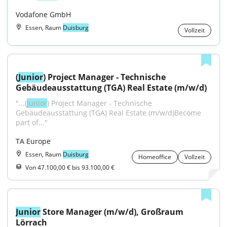
Vodafone GmbH
Essen, Raum
Duisburg
Vollzeit
(
Junior
) Project Manager - Technische 
Gebäudeausstattung (TGA) Real Estate (m/w/d)
"...(
Junior
) Project Manager - Technische 
Gebäudeausstattung (TGA) Real Estate (m/w/d)Become 
part of..."
TA Europe
Essen, Raum
Duisburg
Homeoffice
Vollzeit
Von 47.100,00 € bis 93.100,00 €
Junior
 Store Manager (m/w/d), Großraum 
Lörrach