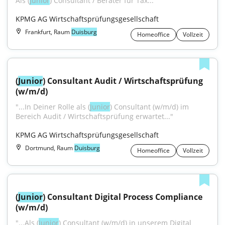
Als (
Junior
) Consultant / Berater für Tax..."
KPMG AG Wirtschaftsprüfungsgesellschaft
Frankfurt, Raum
Duisburg
Homeoffice
Vollzeit
(
Junior
) Consultant Audit / Wirtschaftsprüfung 
(w/m/d)
"...In Deiner Rolle als (
Junior
) Consultant (w/m/d) im 
Bereich Audit / Wirtschaftsprüfung erwartet..."
KPMG AG Wirtschaftsprüfungsgesellschaft
Dortmund, Raum
Duisburg
Homeoffice
Vollzeit
(
Junior
) Consultant Digital Process Compliance 
(w/m/d)
"...Als (
Junior
) Consultant (w/m/d) in unserem Digital 