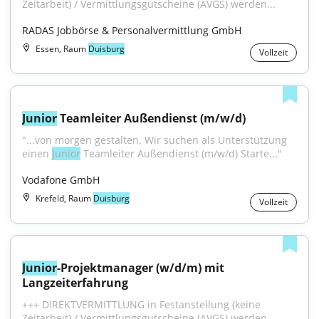
Zeitarbeit) / Vermittlungsgutscheine (AVGS) werden...
RADAS Jobbörse & Personalvermittlung GmbH
Essen, Raum
Duisburg
Vollzeit
Junior
 Teamleiter Außendienst (m/w/d)
"...von mor­gen ge­stal­ten. Wir su­chen als Un­ter­stüt­zung 
ei­nen 
Junior
 Teamleiter Außendienst (m/w/d) Starte..."
Vodafone GmbH
Krefeld, Raum
Duisburg
Vollzeit
Junior
-Projektmanager (w/d/m) mit 
Langzeiterfahrung
+++ DIREKTVERMITTLUNG in Festanstellung (keine 
Zeitarbeit) / Vermittlungsgutscheine (AVGS) werden...