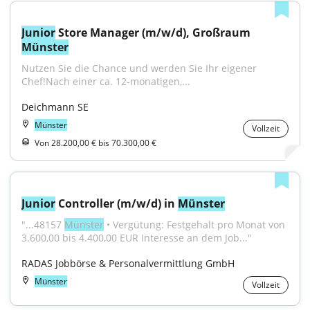
Junior
 Store Manager (m/w/d), Großraum 
Münster
Nutzen Sie die Chance und werden Sie Ihr eigener 
Chef!Nach einer ca. 12-monatigen,...
Deichmann SE
Münster
Vollzeit
Von 28.200,00 € bis 70.300,00 €
Junior
 Controller (m/w/d) in 
Münster
"...48157 
Münster
 • Vergütung: Festgehalt pro Monat von 
3.600,00 bis 4.400,00 EUR Interesse an dem Job..."
RADAS Jobbörse & Personalvermittlung GmbH
Münster
Vollzeit