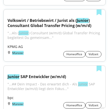
Volkswirt / Betriebswirt / Jurist als (
Junior
) 
Consultant Global Transfer Pricing (w/m/d)
"...Als (
Junior
) Consultant (w/m/d) Global Transfer Pricing 
begleitest Du gemeinsam..."
KPMG AG
Münster
Homeoffice
Vollzeit
Junior
 SAP Entwickler (w/m/d)
"...## Dein Impact - Das erwartet dich - Als 
Junior
 SAP 
Entwickler (w/m/d) liegt dein Fokus..."
bpc
Münster
Homeoffice
Vollzeit