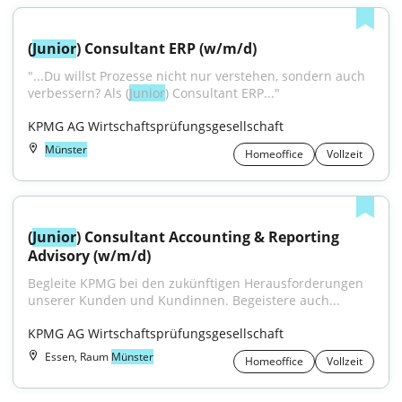
(
Junior
) Consultant ERP (w/m/d)
"...Du willst Prozesse nicht nur verstehen, sondern auch 
verbessern? Als (
Junior
) Consultant ERP..."
KPMG AG Wirtschaftsprüfungsgesellschaft
Münster
Homeoffice
Vollzeit
(
Junior
) Consultant Accounting & Reporting 
Advisory (w/m/d)
Begleite KPMG bei den zukünftigen Herausforderungen 
unserer Kunden und Kundinnen. Begeistere auch...
KPMG AG Wirtschaftsprüfungsgesellschaft
Essen, Raum
Münster
Homeoffice
Vollzeit