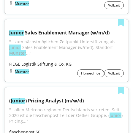
Münster
Vollzeit
Junior
 Sales Enablement Manager (w/m/d)
"...zum nächstmöglichen Zeitpunkt Unterstützung als 
Junior
 Sales Enablement Manager (w/m/d). Standort 
Münster
..."
FIEGE Logistik Stiftung & Co. KG
Münster
Homeoffice
Vollzeit
(
Junior
) Pricing Analyst (m/w/d)
"...allen Metropolregionen Deutschlands vertreten. Seit 
2020 ist die flaschenpost Teil der Oetker-Gruppe. (
Junior
) 
Pricing..."
flaschenpost SE