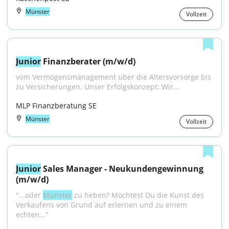
Münster
Vollzeit
Junior
 Finanzberater (m/w/d)
vom Vermögensmanagement über die Altersvorsorge bis 
zu Versicherungen. Unser Erfolgskonzept: Wir...
MLP Finanzberatung SE
Münster
Vollzeit
Junior
 Sales Manager - Neukundengewinnung 
(m/w/d)
"...oder 
Münster
 zu heben? Möchtest Du die Kunst des 
Verkaufens von Grund auf erlernen und zu einem 
echten..."