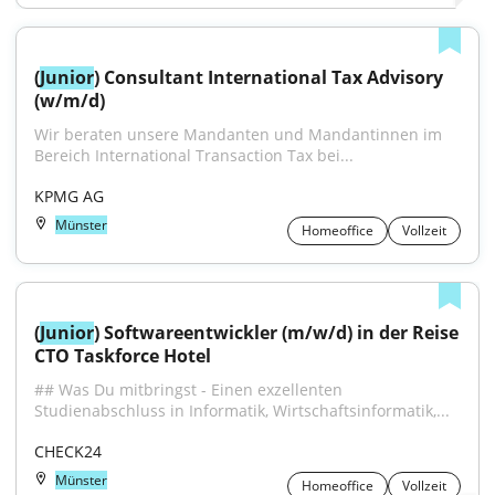
(
Junior
) Consultant International Tax Advisory 
(w/m/d)
Wir beraten unsere Mandanten und Mandantinnen im 
Bereich International Transaction Tax bei...
KPMG AG
Münster
Homeoffice
Vollzeit
(
Junior
) Softwareentwickler (m/w/d) in der Reise 
CTO Taskforce Hotel
## Was Du mitbringst - Einen exzellenten 
Studienabschluss in Informatik, Wirtschaftsinformatik,...
CHECK24
Münster
Homeoffice
Vollzeit