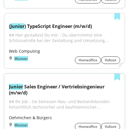
(
Junior
) TypeScript Engineer (m/w/d)
## Hier gestaltest Du mit: - Du übernimmst eine 
Schlüsselrolle bei der Gestaltung und Umsetzung...
Web Computing
Münster
Homeoffice
Vollzeit
Junior
 Sales Engineer / Vertriebsingenieur 
(m/w/d)
## Ihr Job - Sie betreuen Neu- und Bestandskunden 
hinsichtlich technischer und kaufmännischer...
Oehmichen & Bürgers
Münster
Homeoffice
Vollzeit