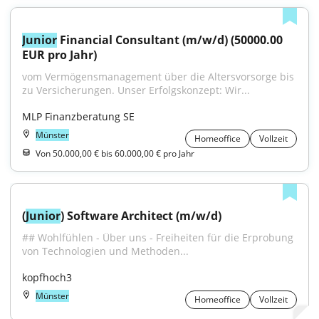
Junior
 Financial Consultant (m/w/d) (50000.00 
EUR pro Jahr)
vom Vermögensmanagement über die Altersvorsorge bis 
zu Versicherungen. Unser Erfolgskonzept: Wir...
MLP Finanzberatung SE
Münster
Homeoffice
Vollzeit
Von 50.000,00 € bis 60.000,00 € pro Jahr
(
Junior
) Software Architect (m/w/d)
## Wohlfühlen - Über uns - Freiheiten für die Erprobung 
von Technologien und Methoden...
kopfhoch3
Münster
Homeoffice
Vollzeit