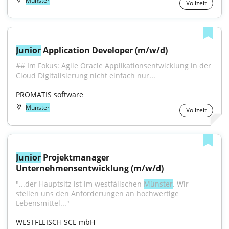
Münster
Vollzeit
Junior
 Application Developer (m/w/d)
## Im Fokus: Agile Oracle Applikationsentwicklung in der 
Cloud Digitalisierung nicht einfach nur...
PROMATIS software
Münster
Vollzeit
Junior
 Projektmanager 
Unternehmensentwicklung (m/w/d)
"...der Hauptsitz ist im westfälischen 
Münster
. Wir 
stellen uns den Anforderungen an hochwertige 
Lebensmittel..."
WESTFLEISCH SCE mbH