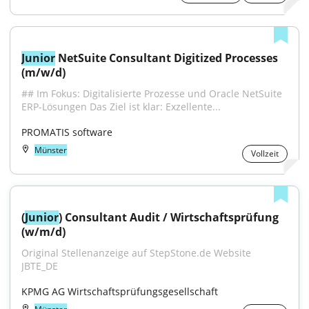
Junior
 NetSuite Consultant Digitized Processes 
(m/w/d)
## Im Fokus: Digitalisierte Prozesse und Oracle NetSuite 
ERP-Lösungen Das Ziel ist klar: Exzellente...
PROMATIS software
Münster
Vollzeit
(
Junior
) Consultant Audit / Wirtschaftsprüfung 
(w/m/d)
Original Stellenanzeige auf StepStone.de Website 
JBTE_DE
KPMG AG Wirtschaftsprüfungsgesellschaft