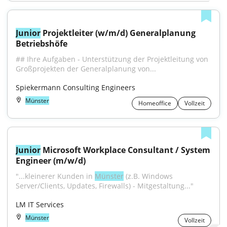
Junior
 Projektleiter (w/m/d) Generalplanung 
Betriebshöfe
## Ihre Aufgaben - Unterstützung der Projektleitung von 
Großprojekten der Generalplanung von...
Spiekermann Consulting Engineers
Münster
Homeoffice
Vollzeit
Junior
 Microsoft Workplace Consultant / System 
Engineer (m/w/d)
"...kleinerer Kunden in 
Münster
 (z.B. Windows 
Server/Clients, Updates, Firewalls) - Mitgestaltung..."
LM IT Services
Münster
Vollzeit