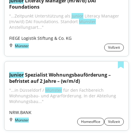
Junior
 Literacy Manager (m/w/d) DAI 
Foundations
"...Zeitpunkt Unterstützung als 
Junior
 Literacy Manager 
(m/w/d) DAI Foundations. Standort 
Münster
Anstellungsart..."
FIEGE Logistik Stiftung & Co. KG
Münster
Vollzeit
Junior
 Spezialist Wohnungsbauförderung – 
befristet auf 2 Jahre – (w/m/d)
"...in Düsseldorf / 
Münster
 für den Fachbereich 
Wohnungsbau- und Agrarförderung. In der Abteilung 
Wohnungsbau..."
NRW.BANK
Münster
Homeoffice
Vollzeit