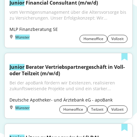
Junior
 Financial Consultant (m/w/d)
vom Vermögensmanagement über die Altersvorsorge bis 
zu Versicherungen. Unser Erfolgskonzept: Wir...
MLP Finanzberatung SE
Münster
Homeoffice
Vollzeit
Junior
 Berater Vertriebspartnergeschäft in Voll- 
oder Teilzeit (m/w/d)
Bei der apoBank fördern wir Existenzen, realisieren 
zukunftsweisende Projekte und sind ein starker...
Deutsche Apotheker- und Ärztebank eG - apoBank
Münster
Homeoffice
Teilzeit
Vollzeit