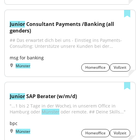
Junior
 Consultant Payments /Banking (all 
genders)
## Das erwartet dich bei uns - Einstieg ins Payments-
Consulting: Unterstütze unsere Kunden bei der...
msg for banking
Münster
Homeoffice
Vollzeit
Junior
 SAP Berater (w/m/d)
"...1 bis 2 Tage in der Woche), in unserem Office in 
Hamburg oder 
Münster
 oder remote. ## Deine Skills..."
bpc
Münster
Homeoffice
Vollzeit