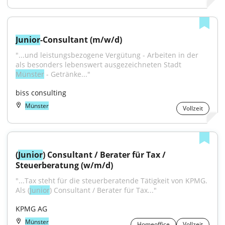
Junior
-Consultant (m/w/d)
"...und leistungsbezogene Vergütung - Arbeiten in der 
als besonders lebenswert ausgezeichneten Stadt 
Münster
 - Getränke..."
biss consulting
Münster
Vollzeit
(
Junior
) Consultant / Berater für Tax / 
Steuerberatung (w/m/d)
"...Tax steht für die steuerberatende Tätigkeit von KPMG. 
Als (
Junior
) Consultant / Berater für Tax..."
KPMG AG
Münster
Homeoffice
Vollzeit