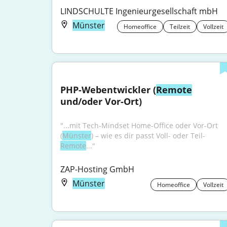
LINDSCHULTE Ingenieurgesellschaft mbH
Münster
Homeoffice
Teilzeit
Vollzeit
PHP-Webentwickler (
Remote
und/oder Vor-Ort)
"...mit Tech-Mindset Home-Office oder Vor-Ort 
(
Münster
) – wie es dir passt Voll- oder Teil-
Remote
..."
ZAP-Hosting GmbH
Münster
Homeoffice
Vollzeit