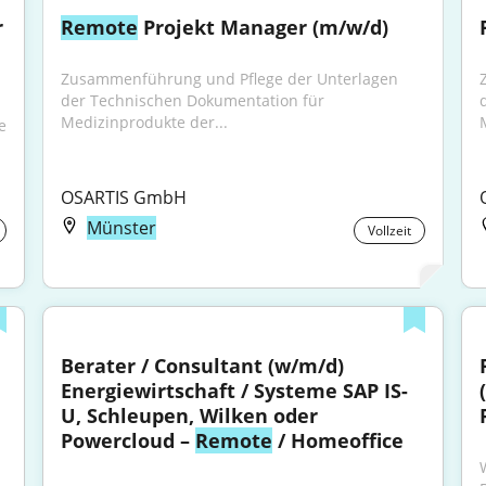
 
Remote
 Projekt Manager (m/w/d)
Zusammenführung und Pflege der Unterlagen 
der Technischen Dokumentation für 
Medizinprodukte der...
 
OSARTIS GmbH
Münster
Vollzeit
Berater / Consultant (w/m/d) 
Energiewirtschaft / Systeme SAP IS-
U, Schleupen, Wilken oder 
Powercloud – 
Remote
 / Homeoffice