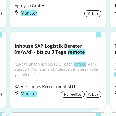
Applysia GmbH
Münster
Vollzeit
Inhouse SAP Logistik Berater 
(m/w/d) - bis zu 3 Tage 
remote
"...Regelungen mit bis zu 3 Tagen 
remote
 Work 
Standort: Münsterland Aufgaben In dieser Rolle 
gestalten..."
KA Resources Recruitment SLU
Münster
Homeoffice
Vollzeit