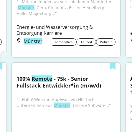
"...Mitarbeitenden an verschiedenen Standorten 
(
Münster
, Gera, Chemnitz, Essen, Heidelberg, 
Halle, Magdeburg..."
Energie- und Wasserversorgung & 
Entsorgung Karriere
Münster
Homeoffice
Teilzeit
Vollzeit
100% 
Remote
 - 75k - Senior 
Fullstack-Entwickler*in (m/w/d)
"...Hallo! Wir sind Applysia, ein HR-Tech-
Unternehmen aus 
Münster
. Unsere Software..."