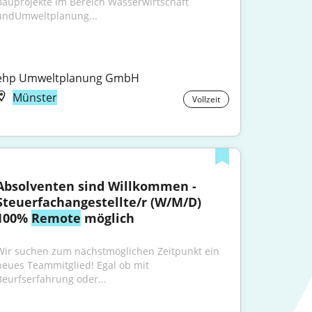
Bauprojekte im Bereich Wasserwirtschaft 
undUmweltplanung...
ehp Umweltplanung GmbH
Münster
Vollzeit
Absolventen sind Willkommen - 
Steuerfachangestellte/r (W/M/D) 
100% 
Remote
 möglich
Wir suchen zum nächstmöglichen Zeitpunkt ein 
neues Teammitglied! Egal ob mit 
Beurfserfahrung oder...