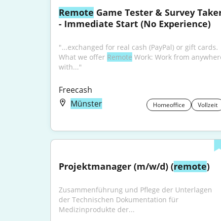
Remote
 Game Tester & Survey Taker
- Immediate Start (No Experience)
"...exchanged for real cash (PayPal) or gift cards. 
What we offer 
Remote
 Work: Work from anywhere
with..."
Freecash
Münster
Homeoffice
Vollzeit
Projektmanager (m/w/d) (
remote
)
Zusammenführung und Pflege der Unterlagen 
der Technischen Dokumentation für 
Medizinprodukte der...