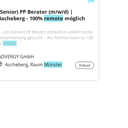
(Senior) PP Berater (m/w/d) | 
Ascheberg - 100% 
remote
 möglich
...ein (Senior) PP Berater (m/w/d) in unbefristeter 
Festanstellung gesucht – die Position kann zu 100 
% 
remote
..."
ADVERGY GmbH
Ascheberg, Raum
Münster
Vollzeit