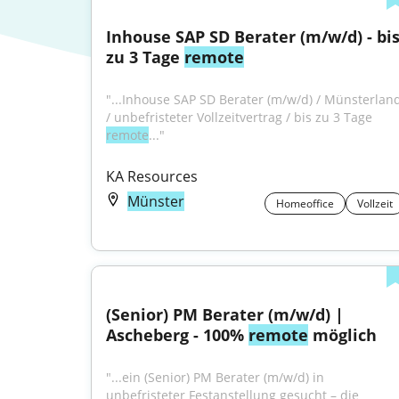
Inhouse SAP SD Berater (m/w/d) - bis
zu 3 Tage 
remote
"...Inhouse SAP SD Berater (m/w/d) / Münsterland
/ unbefristeter Vollzeitvertrag / bis zu 3 Tage 
remote
..."
KA Resources
Münster
Homeoffice
Vollzeit
(Senior) PM Berater (m/w/d) | 
Ascheberg - 100% 
remote
 möglich
"...ein (Senior) PM Berater (m/w/d) in 
unbefristeter Festanstellung gesucht – die 