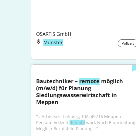
OSARTIS GmbH
Münster
Vollzeit
Bautechniker – 
remote
 möglich 
(m/w/d) für Planung 
Siedlungswasserwirtschaft in 
Meppen
"...Arbeitsort Lohberg 10A, 49716 Meppen 
Pensum Vollzeit 
Remote
 work Nach Einarbeitung 
Möglich Berufsfeld Planung..."