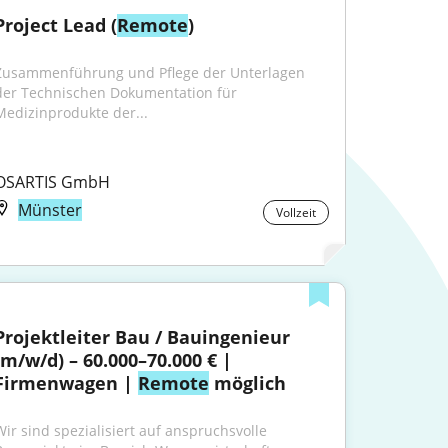
Project Lead (
Remote
)
Zusammenführung und Pflege der Unterlagen 
der Technischen Dokumentation für 
Medizinprodukte der...
OSARTIS GmbH
Münster
Vollzeit
Projektleiter Bau / Bauingenieur 
(m/w/d) – 60.000–70.000 € | 
Firmenwagen | 
Remote
 möglich
Wir sind spezialisiert auf anspruchsvolle 