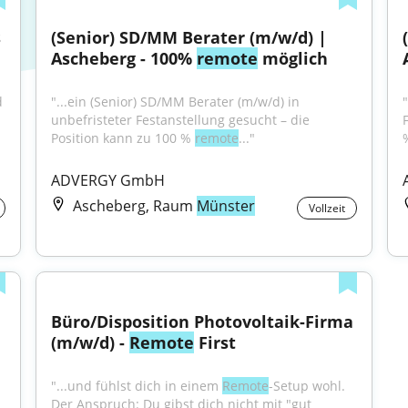
 
(Senior) SD/MM Berater (m/w/d) | 
Ascheberg - 100% 
remote
 möglich
 
"...ein (Senior) SD/MM Berater (m/w/d) in 
"
unbefristeter Festanstellung gesucht – die 
Position kann zu 100 % 
remote
..."
ADVERGY GmbH
Ascheberg, Raum
Münster
Vollzeit
Büro/Disposition Photovoltaik-Firma 
(m/w/d) - 
Remote
 First
"...und fühlst dich in einem 
Remote
-Setup wohl. 
Der Anspruch: Du gibst dich nicht mit "gut 