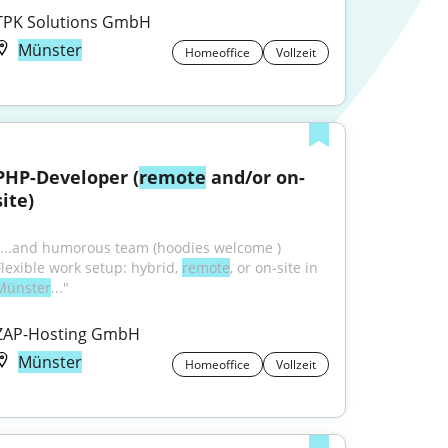
TPK Solutions GmbH
Münster
Homeoffice
Vollzeit
PHP-Developer (
remote
 and/or on-
site)
"...and humorous team (hoodies welcome ) 
Flexible work setup: hybrid, 
remote
, or on-site in 
Münster
..."
ZAP-Hosting GmbH
Münster
Homeoffice
Vollzeit