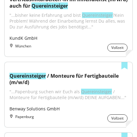
auch für 
Quereinsteiger
"...bisher keine Erfahrung und bist 
Quereinsteiger
?Kein 
Problem! Während der Einarbeitung lernst Du alles, was 
Du zur Ausführung des Jobs benötigst..."
KundK GmbH
München
Vollzeit
Quereinsteiger
 / Monteure für Fertigbauteile 
(m/w/d)
"...Papenburg suchen wir Euch als 
Quereinsteiger
 / 
Monteure für Fertigbauteile (m/w/d) DEINE AUFGABEN..."
Benway Solutions GmbH
Papenburg
Vollzeit