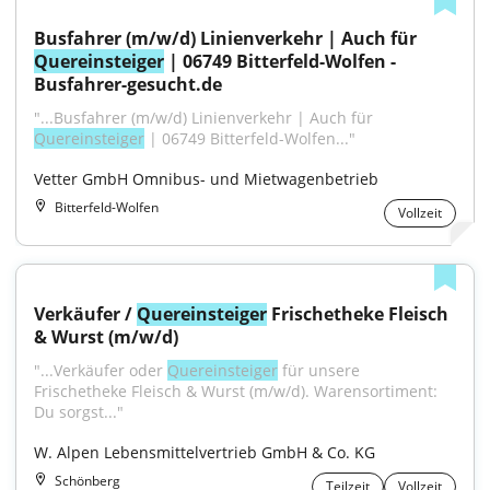
Busfahrer (m/w/d) Linienverkehr | Auch für 
Quereinsteiger
 | 06749 Bitterfeld-Wolfen - 
Busfahrer-gesucht.de
"...Busfahrer (m/w/d) Linienverkehr | Auch für 
Quereinsteiger
 | 06749 Bitterfeld-Wolfen..."
Vetter GmbH Omnibus- und Mietwagenbetrieb
Bitterfeld-Wolfen
Vollzeit
Verkäufer / 
Quereinsteiger
 Frischetheke Fleisch 
& Wurst (m/w/d)
"...Verkäufer oder 
Quereinsteiger
 für unsere 
Frischetheke Fleisch & Wurst (m/w/d). Warensortiment: 
Du sorgst..."
W. Alpen Lebensmittelvertrieb GmbH & Co. KG
Schönberg
Teilzeit
Vollzeit