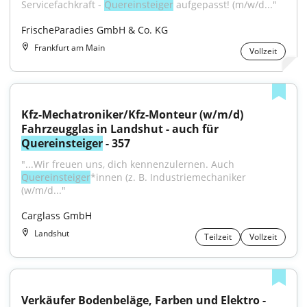
Servicefachkraft - 
Quereinsteiger
 aufgepasst! (m/w/d..."
FrischeParadies GmbH & Co. KG
Frankfurt am Main
Vollzeit
Kfz-Mechatroniker/Kfz-Monteur (w/m/d) 
Fahrzeugglas in Landshut - auch für 
Quereinsteiger
 - 357
"...Wir freuen uns, dich kennenzulernen. Auch 
Quereinsteiger
*innen (z. B. Industriemechaniker 
(w/m/d..."
Carglass GmbH
Landshut
Teilzeit
Vollzeit
Verkäufer Bodenbeläge, Farben und Elektro - 