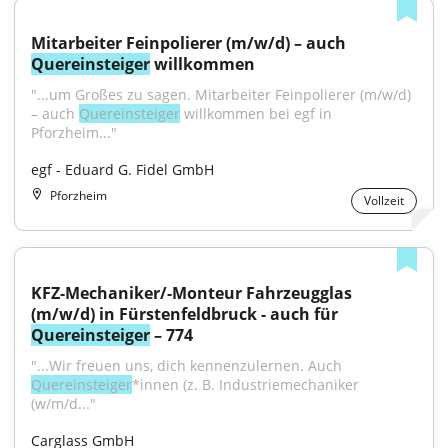
Mitarbeiter Feinpolierer (m/w/d) – auch 
Quereinsteiger
 willkommen
"...um Großes zu sagen. Mitarbeiter Feinpolierer (m/w/d) 
– auch 
Quereinsteiger
 willkommen bei egf in 
Pforzheim..."
egf - Eduard G. Fidel GmbH
Pforzheim
Vollzeit
KFZ-Mechaniker/-Monteur Fahrzeugglas 
(m/w/d) in Fürstenfeldbruck - auch für 
Quereinsteiger
 – 774
"...Wir freuen uns, dich kennenzulernen. Auch 
Quereinsteiger
*innen (z. B. Industriemechaniker 
(w/m/d..."
Carglass GmbH