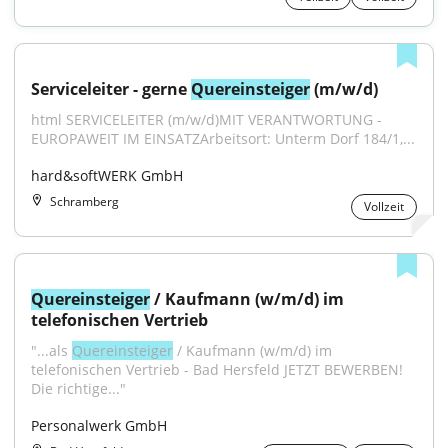
Serviceleiter - gerne 
Quereinsteiger
 (m/w/d)
html SERVICELEITER (m/w/d)MIT VERANTWORTUNG - 
EUROPAWEIT IM EINSATZArbeitsort: Unterm Dorf 184/1,...
hard&softWERK GmbH
Schramberg
Vollzeit
Quereinsteiger
 / Kaufmann (w/m/d) im 
telefonischen Vertrieb
"...als 
Quereinsteiger
 / Kaufmann (w/m/d) im 
telefonischen Vertrieb - Bad Hersfeld JETZT BEWERBEN! 
Die richtige..."
Personalwerk GmbH