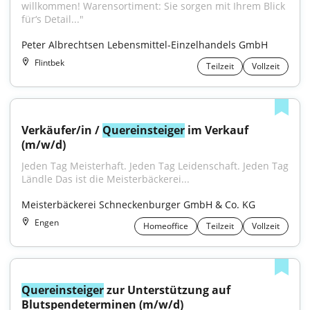
willkommen! Warensortiment: Sie sorgen mit Ihrem Blick 
für‘s Detail..."
Peter Albrechtsen Lebensmittel-Einzelhandels GmbH
Flintbek
Teilzeit
Vollzeit
Verkäufer/in / 
Quereinsteiger
 im Verkauf 
(m/w/d)
Jeden Tag Meisterhaft. Jeden Tag Leidenschaft. Jeden Tag 
Ländle Das ist die Meisterbäckerei...
Meisterbäckerei Schneckenburger GmbH & Co. KG
Engen
Homeoffice
Teilzeit
Vollzeit
Quereinsteiger
 zur Unterstützung auf 
Blutspendeterminen (m/w/d)