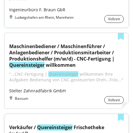
Ingenieurbüro F. Braun GbR
Ludwigshafen am Rhein, Mannheim
Vollzeit
Maschinenbediener / Maschinenführer / 
Anlagenbediener / Produktionsmitarbeiter / 
Produktionshelfer (m/w/d) - CNC-Fertigung | 
Quereinsteiger
 willkommen
"...CNC-Fertigung | 
Quereinsteiger
 willkommen Ihre 
Aufgaben Bedienung von CNC-gesteuerten Dreh-, Fräs..."
Stelter Zahnradfabrik GmbH
Bassum
Vollzeit
Verkäufer / 
Quereinsteiger
 Frischetheke 