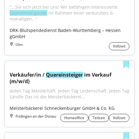
"...Sie sich jetzt bei uns! Wir befähigen interessierte 
Quereinsteigende
 im Rahmen einer verkürzten, 6-
monatigen..."
DRK-Blutspendedienst Baden-Württemberg – Hessen 
gGmbH
Ulm
Vollzeit
Verkäufer/in / 
Quereinsteiger
 im Verkauf 
(m/w/d)
Jeden Tag Meisterhaft. Jeden Tag Leidenschaft. Jeden Tag 
Ländle Das ist die Meisterbäckerei...
Meisterbäckerei Schneckenburger GmbH & Co. KG
Fridingen an der Donau
Homeoffice
Teilzeit
Vollzeit