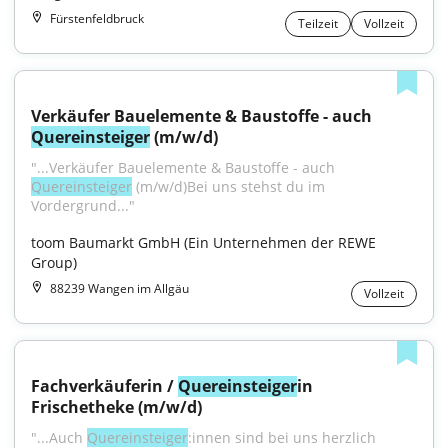
Fürstenfeldbruck
Teilzeit
Vollzeit
Verkäufer Bauelemente & Baustoffe - auch 
Quereinsteiger
 (m/w/d)
"...Verkäufer Bauelemente & Baustoffe - auch 
Quereinsteiger
 (m/w/d)Bei uns stehst du im 
Vordergrund..."
toom Baumarkt GmbH (Ein Unternehmen der REWE 
Group)
88239 Wangen im Allgäu
Vollzeit
Fachverkäuferin / 
Quereinsteiger
in 
Frischetheke (m/w/d)
"...Auch 
Quereinsteiger
:innen sind bei uns herzlich 