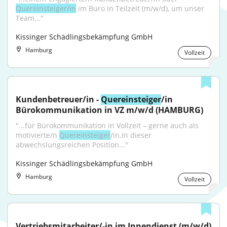
Quereinsteiger/in
 im Büro in Teilzeit (m/w/d), um unser 
Team..."
Kissinger Schädlingsbekämpfung GmbH
Hamburg
Vollzeit
Kundenbetreuer/in - 
Quereinsteiger
/in 
Bürokommunikation in VZ m/w/d (HAMBURG)
"...für Bürokommunikation in Vollzeit – gerne auch als 
motivierte/n 
Quereinsteiger
/in.In dieser 
abwechslungsreichen Position..."
Kissinger Schädlingsbekämpfung GmbH
Hamburg
Vollzeit
Vertriebsmitarbeiter/-in im Innendienst (m/w/d) 