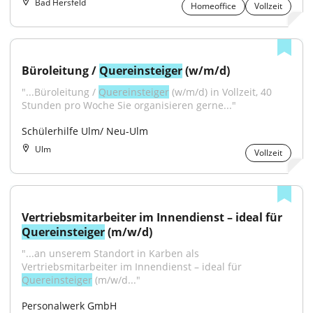
Bad Hersfeld
Homeoffice
Vollzeit
Büroleitung / 
Quereinsteiger
 (w/m/d)
"...Büroleitung / 
Quereinsteiger
 (w/m/d) in Vollzeit, 40 
Stunden pro Woche Sie organisieren gerne..."
Schülerhilfe Ulm/ Neu-Ulm
Ulm
Vollzeit
Vertriebsmitarbeiter im Innendienst – ideal für 
Quereinsteiger
 (m/w/d)
"...an unserem Standort in Karben als 
Vertriebsmitarbeiter im Innendienst – ideal für 
Quereinsteiger
 (m/w/d..."
Personalwerk GmbH