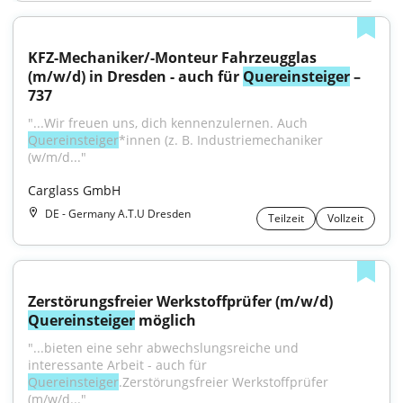
KFZ-Mechaniker/-Monteur Fahrzeugglas 
(m/w/d) in Dresden - auch für 
Quereinsteiger
 – 
737
"...Wir freuen uns, dich kennenzulernen. Auch 
Quereinsteiger
*innen (z. B. Industriemechaniker 
(w/m/d..."
Carglass GmbH
DE - Germany A.T.U Dresden
Teilzeit
Vollzeit
Zerstörungsfreier Werkstoffprüfer (m/w/d) 
Quereinsteiger
 möglich
"...bieten eine sehr abwechslungsreiche und 
interessante Arbeit - auch für 
Quereinsteiger
.Zerstörungsfreier Werkstoffprüfer 
(m/w/d..."