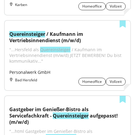
Karben
Homeoffice
Vollzeit
Quereinsteiger
 / Kaufmann im 
Vertriebsinnendienst (m/w/d)
"...Hersfeld als 
Quereinsteiger
 / Kaufmann im 
Vertriebsinnendienst (m/w/d) JETZT BEWERBEN! Du bist 
kommunikativ..."
Personalwerk GmbH
Bad Hersfeld
Homeoffice
Vollzeit
Gastgeber im Genießer-Bistro als 
Servicefachkraft - 
Quereinsteiger
 aufgepasst! 
(m/w/d)
"...html Gastgeber im Genießer-Bistro als 