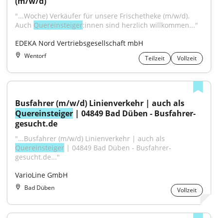
(m/w/d)
"...Woche) Verkäufer für unsere Frischetheke (m/w/d). 
Auch 
Quereinsteiger
:innen sind herzlich willkommen..."
EDEKA Nord Vertriebsgesellschaft mbH
Wentorf
Teilzeit
Vollzeit
Busfahrer (m/w/d) Linienverkehr | auch als 
Quereinsteiger
 | 04849 Bad Düben - Busfahrer-
gesucht.de
"...Busfahrer (m/w/d) Linienverkehr | auch als 
Quereinsteiger
 | 04849 Bad Düben - Busfahrer-
gesucht.de..."
VarioLine GmbH
Bad Düben
Vollzeit