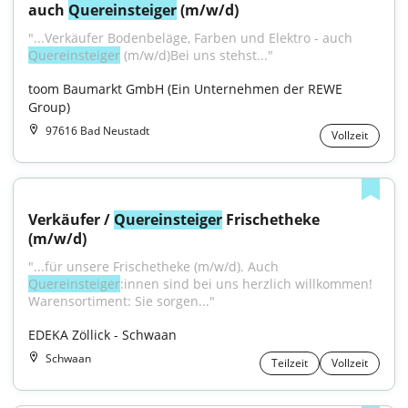
auch 
Quereinsteiger
 (m/w/d)
"...Verkäufer Bodenbeläge, Farben und Elektro - auch 
Quereinsteiger
 (m/w/d)Bei uns stehst..."
toom Baumarkt GmbH (Ein Unternehmen der REWE 
Group)
97616 Bad Neustadt
Vollzeit
Verkäufer / 
Quereinsteiger
 Frischetheke 
(m/w/d)
"...für unsere Frischetheke (m/w/d). Auch 
Quereinsteiger
:innen sind bei uns herzlich willkommen! 
Warensortiment: Sie sorgen..."
EDEKA Zöllick - Schwaan
Schwaan
Teilzeit
Vollzeit