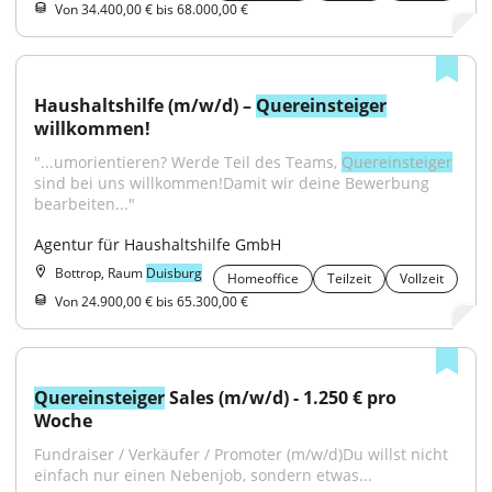
Von 34.400,00 € bis 68.000,00 €
Haushaltshilfe (m/w/d) – 
Quereinsteiger
willkommen!
"...umorientieren? Werde Teil des Teams, 
Quereinsteiger
sind bei uns willkommen!Damit wir deine Bewerbung 
bearbeiten..."
Agentur für Haushaltshilfe GmbH
Bottrop, Raum
Duisburg
Homeoffice
Teilzeit
Vollzeit
Von 24.900,00 € bis 65.300,00 €
Quereinsteiger
 Sales (m/w/d) - 1.250 € pro 
Woche
Fundraiser / Verkäufer / Promoter (m/w/d)Du willst nicht 
einfach nur einen Nebenjob, sondern etwas...