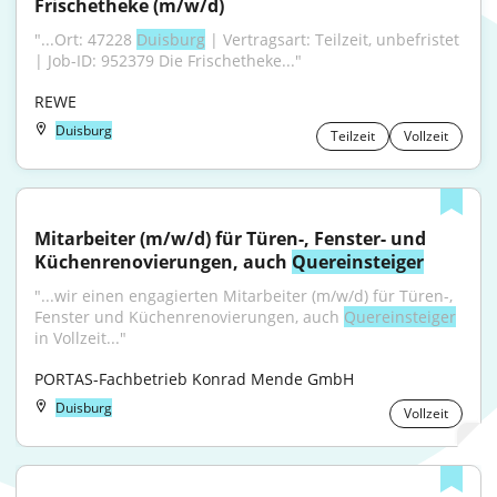
Frischetheke (m/w/d)
"...Ort: 47228 
Duisburg
 | Vertragsart: Teilzeit, unbefristet 
| Job-ID: 952379 Die Frischetheke..."
REWE
Duisburg
Teilzeit
Vollzeit
Mitarbeiter (m/w/d) für Türen-, Fenster- und 
Küchenrenovierungen, auch 
Quereinsteiger
"...wir einen engagierten Mitarbeiter (m/w/d) für Türen-, 
Fenster und Küchenrenovierungen, auch 
Quereinsteiger
in Vollzeit..."
PORTAS-Fachbetrieb Konrad Mende GmbH
Duisburg
Vollzeit