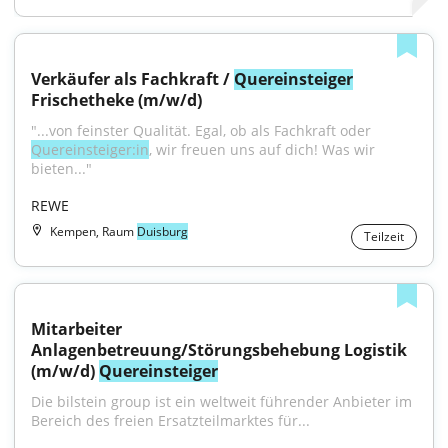
Verkäufer als Fachkraft / 
Quereinsteiger
Frischetheke (m/w/d)
"...von feinster Qualität. Egal, ob als Fachkraft oder 
Quereinsteiger:in
, wir freuen uns auf dich! Was wir 
bieten..."
REWE
Kempen, Raum
Duisburg
Teilzeit
Mitarbeiter 
Anlagenbetreuung/Störungsbehebung Logistik 
(m/w/d) 
Quereinsteiger
Die bilstein group ist ein weltweit führender Anbieter im 
Bereich des freien Ersatzteilmarktes für...