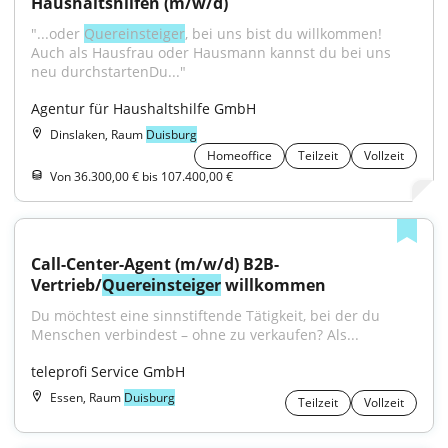
Haushaltshilfen (m/w/d)
"...oder 
Quereinsteiger
, bei uns bist du willkommen! 
Auch als Hausfrau oder Hausmann kannst du bei uns 
neu durchstartenDu..."
Agentur für Haushaltshilfe GmbH
Dinslaken, Raum
Duisburg
Homeoffice
Teilzeit
Vollzeit
Von 36.300,00 € bis 107.400,00 €
Call-Center-Agent (m/w/d) B2B-
Vertrieb/
Quereinsteiger
 willkommen
Du möchtest eine sinnstiftende Tätigkeit, bei der du 
Menschen verbindest – ohne zu verkaufen? Als...
teleprofi Service GmbH
Essen, Raum
Duisburg
Teilzeit
Vollzeit