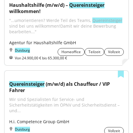
Haushaltshilfe (m/w/d) – 
Quereinsteiger
willkommen!
"...umorientieren? Werde Teil des Teams, 
Quereinsteiger
sind bei uns willkommen!Damit wir deine Bewerbung 
bearbeiten..."
Agentur für Haushaltshilfe GmbH
Duisburg
Homeoffice
Teilzeit
Vollzeit
Von 24.900,00 € bis 65.300,00 €
Quereinsteiger
 (m/w/d) als Chauffeur / VIP 
Fahrer
Wir sind Spezialisten für Service- und 
Sicherheitstätigkeiten im ÖPNV und Sicherheitsdienst – 
und...
H.i. Competence Group GmbH
Duisburg
Vollzeit