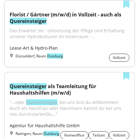
Florist / Gärtner (m/w/d) in Vollzeit - auch als 
Quereinsteiger
Das Erwartet Sie · Umsetzung der Pflege und Erhaltung 
unserer Hydrokulturen im Innenraum ·...
Lease-Art & Hydro-Plan
Düsseldorf, Raum
Duisburg
Vollzeit
Quereinsteiger
 als Teamleitung für 
Haushaltshilfen (m/w/d)
"...oder 
Quereinsteiger
, bei uns bist du willkommen! 
Auch als Hausfrau oder Hausmann kannst du bei uns 
neu durchstartenDu..."
Agentur für Haushaltshilfe GmbH
Ratingen, Raum
Duisburg
Homeoffice
Teilzeit
Vollzeit