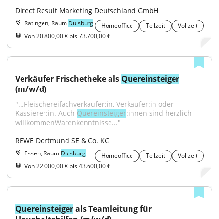
Direct Result Marketing Deutschland GmbH
Ratingen, Raum
Duisburg
Homeoffice
Teilzeit
Vollzeit
Von 20.800,00 € bis 73.700,00 €
Verkäufer Frischetheke als 
Quereinsteiger
(m/w/d)
"...Fleischereifachverkäufer:in, Verkäufer:in oder 
Kassierer:in. Auch 
Quereinsteiger
:innen sind herzlich 
willkommenWarenkenntnisse..."
REWE Dortmund SE & Co. KG
Essen, Raum
Duisburg
Homeoffice
Teilzeit
Vollzeit
Von 22.000,00 € bis 43.600,00 €
Quereinsteiger
 als Teamleitung für 