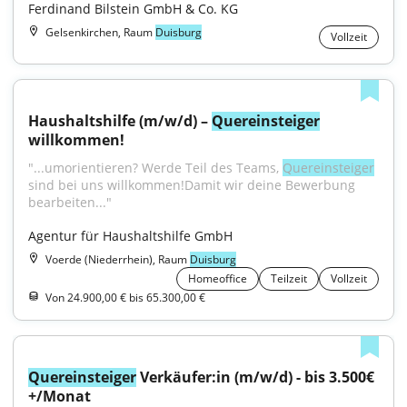
Ferdinand Bilstein GmbH & Co. KG
Gelsenkirchen, Raum
Duisburg
Vollzeit
Haushaltshilfe (m/w/d) – 
Quereinsteiger
willkommen!
"...umorientieren? Werde Teil des Teams, 
Quereinsteiger
sind bei uns willkommen!Damit wir deine Bewerbung 
bearbeiten..."
Agentur für Haushaltshilfe GmbH
Voerde (Niederrhein), Raum
Duisburg
Homeoffice
Teilzeit
Vollzeit
Von 24.900,00 € bis 65.300,00 €
Quereinsteiger
 Verkäufer:in (m/w/d) - bis 3.500€
+/Monat