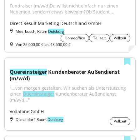
Fundraiser (m/w/d)Du willst nicht einfach nur einen 
Nebenjob, sondern etwas bewegen?Ob Student,...
Direct Result Marketing Deutschland GmbH
Meerbusch, Raum
Duisburg
Homeoffice
Teilzeit
Vollzeit
Von 22.000,00 € bis 43.600,00 €
Quereinsteiger
 Kundenberater Außendienst 
(m/w/d)
"...von morgen gestal­ten. Wir suchen als Unterstützung 
einen 
Quereinsteiger
 Kundenberater Außendienst 
(m/w/d..."
Vodafone GmbH
Düsseldorf, Raum
Duisburg
Vollzeit