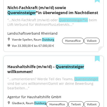
Nicht-Fachkraft (m/w/d) sowie 
Quereinsteiger
*in überwiegend im Nachtdienst
"...Nicht-Fachkraft (m/w/d) oder 
Quereinsteiger*in
 beim 
LVR-Verbund für WohnenPlusLebenAls..."
Landschaftsverband Rheinland
Voerde-Spellen, Raum
Duisburg
Homeoffice
Vollzeit
Von 33.300,00 € bis 67.000,00 €
Haushaltshilfe (m/w/d) – 
Quereinsteiger
willkommen!
"...umorientieren? Werde Teil des Teams, 
Quereinsteiger
sind bei uns willkommen!Damit wir deine Bewerbung 
bearbeiten..."
Agentur für Haushaltshilfe GmbH
Gladbeck, Raum
Duisburg
Homeoffice
Teilzeit
Vollzeit