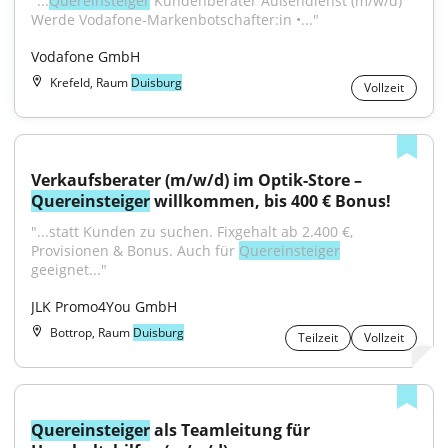
"...
Quereinsteiger
 Kundenberater Außendienst (m/w/d) 
Wer­de Vo­da­fo­ne-Mar­ken­bot­schaf­ter:in •..."
Vodafone GmbH
Krefeld, Raum
Duisburg
Vollzeit
Verkaufsberater (m/w/d) im Optik-Store – 
Quereinsteiger
 willkommen, bis 400 € Bonus!
"...statt Kunden zu suchen. Fixgehalt ab 2.400 €, 
Provisionen & Bonus. Auch für 
Quereinsteiger
geeignet..."
JLK Promo4You GmbH
Bottrop, Raum
Duisburg
Teilzeit
Vollzeit
Quereinsteiger
 als Teamleitung für 