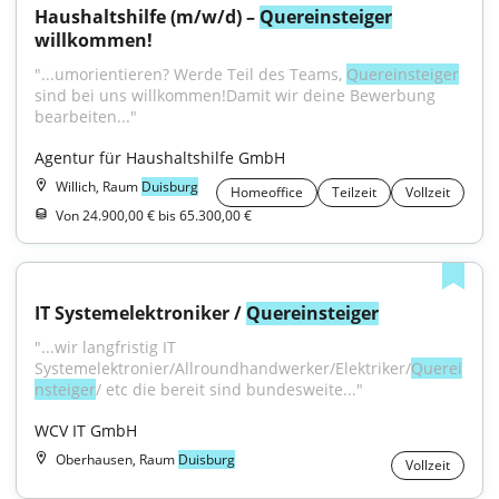
Haushaltshilfe (m/w/d) – 
Quereinsteiger
willkommen!
"...umorientieren? Werde Teil des Teams, 
Quereinsteiger
sind bei uns willkommen!Damit wir deine Bewerbung 
bearbeiten..."
Agentur für Haushaltshilfe GmbH
Willich, Raum
Duisburg
Homeoffice
Teilzeit
Vollzeit
Von 24.900,00 € bis 65.300,00 €
IT Systemelektroniker / 
Quereinsteiger
"...wir langfristig IT 
Systemelektronier/Allroundhandwerker/Elektriker/
Querei
nsteiger
/ etc die bereit sind bundesweite..."
WCV IT GmbH
Oberhausen, Raum
Duisburg
Vollzeit