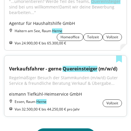
"...umorientieren? Werde Teil des Teams, 
Quereinsteiger
sind bei uns willkommen!Damit wir deine Bewerbung 
bearbeiten..."
Agentur für Haushaltshilfe GmbH
Haltern am See, Raum
Herne
Homeoffice
Teilzeit
Vollzeit
Von 24.900,00 € bis 65.300,00 €
Verkaufsfahrer - gerne 
Quereinsteiger
 (m/w/d)
Regelmäßiger Besuch der Stammkunden (m/w/d) Guter 
Service & freundliche Beratung Verkauf & Übergabe...
eismann Tiefkühl-Heimservice GmbH
Essen, Raum
Herne
Vollzeit
Von 32.500,00 € bis 44.250,00 € pro Jahr