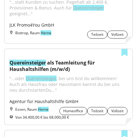
"...statt Kunden zu suchen. Fixgehalt ab 2.400 €, 
Provisionen & Bonus. Auch für 
Quereinsteiger
geeignet..."
JLK Promo4You GmbH
Bottrop, Raum
Herne
Teilzeit
Vollzeit
Quereinsteiger
 als Teamleitung für 
Haushaltshilfen (m/w/d)
"...oder 
Quereinsteiger
, bei uns bist du willkommen! 
Auch als Hausfrau oder Hausmann kannst du bei uns 
neu durchstartenDu..."
Agentur für Haushaltshilfe GmbH
Essen, Raum
Herne
Homeoffice
Teilzeit
Vollzeit
Von 34.400,00 € bis 68.000,00 €