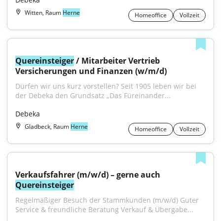
Witten, Raum
Herne
Homeoffice
Vollzeit
Quereinsteiger
 / Mitarbeiter Vertrieb 
Versicherungen und Finanzen (w/m/d)
Dürfen wir uns kurz vorstellen? Seit 1905 leben wir bei 
der Debeka den Grundsatz „Das Füreinander...
Debeka
Gladbeck, Raum
Herne
Homeoffice
Vollzeit
Verkaufsfahrer (m/w/d) – gerne auch 
Quereinsteiger
Regelmäßiger Besuch der Stammkunden (m/w/d) Guter 
Service & freundliche Beratung Verkauf & Übergabe...