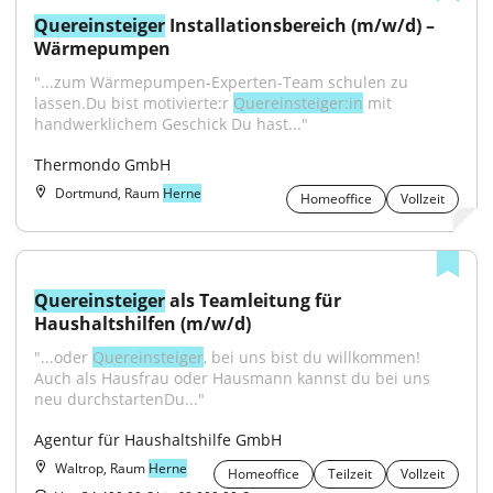
Quereinsteiger
 Installationsbereich (m/w/d) – 
Wärmepumpen
"...zum Wärmepumpen-Experten-Team schulen zu 
lassen.Du bist motivierte:r 
Quereinsteiger:in
 mit 
handwerklichem Geschick Du hast..."
Thermondo GmbH
Dortmund, Raum
Herne
Homeoffice
Vollzeit
Quereinsteiger
 als Teamleitung für 
Haushaltshilfen (m/w/d)
"...oder 
Quereinsteiger
, bei uns bist du willkommen! 
Auch als Hausfrau oder Hausmann kannst du bei uns 
neu durchstartenDu..."
Agentur für Haushaltshilfe GmbH
Waltrop, Raum
Herne
Homeoffice
Teilzeit
Vollzeit