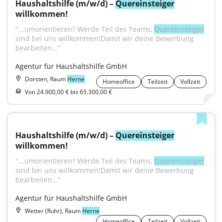
Haushaltshilfe (m/w/d) – 
Quereinsteiger
willkommen!
"...umorientieren? Werde Teil des Teams, 
Quereinsteiger
sind bei uns willkommen!Damit wir deine Bewerbung 
bearbeiten..."
Agentur für Haushaltshilfe GmbH
Dorsten, Raum
Herne
Homeoffice
Teilzeit
Vollzeit
Von 24.900,00 € bis 65.300,00 €
Haushaltshilfe (m/w/d) – 
Quereinsteiger
willkommen!
"...umorientieren? Werde Teil des Teams, 
Quereinsteiger
sind bei uns willkommen!Damit wir deine Bewerbung 
bearbeiten..."
Agentur für Haushaltshilfe GmbH
Wetter (Ruhr), Raum
Herne
Homeoffice
Teilzeit
Vollzeit