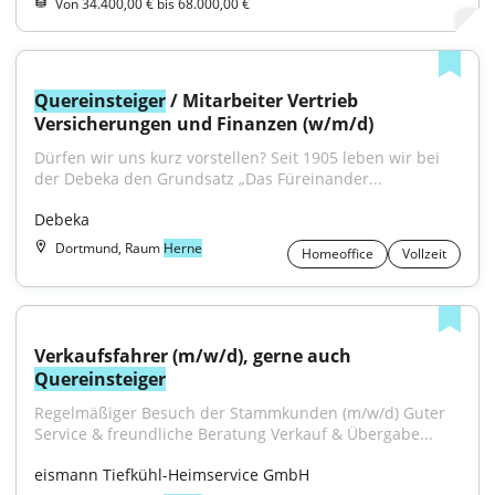
Von 34.400,00 € bis 68.000,00 €
Quereinsteiger
 / Mitarbeiter Vertrieb 
Versicherungen und Finanzen (w/m/d)
Dürfen wir uns kurz vorstellen? Seit 1905 leben wir bei 
der Debeka den Grundsatz „Das Füreinander...
Debeka
Dortmund, Raum
Herne
Homeoffice
Vollzeit
Verkaufsfahrer (m/w/d), gerne auch 
Quereinsteiger
Regelmäßiger Besuch der Stammkunden (m/w/d) Guter 
Service & freundliche Beratung Verkauf & Übergabe...
eismann Tiefkühl-Heimservice GmbH