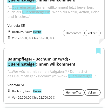
Quereinsteiger
:innen willkommen!
"...
Quereinsteiger
:innen willkommen! Jetzt bewerben, 
auch als 
Quereinsteiger:in
: Wenn du Natur, Action, Höhe 
und frische..."
Vonovia SE
Bochum, Raum
Herne
Homeoffice
Vollzeit
Von 26.500,00 € bis 52.700,00 €
Baumpfleger - Bochum (m/w/d) - 
Quereinsteiger
:innen willkommen!
"...Wer wächst mit seinen Aufgaben? / Du machst 
das.Baumpfleger - Bochum (m/w/d) - 
Quereinsteiger
..."
Vonovia SE
Bochum, Raum
Herne
Homeoffice
Vollzeit
Von 26.500,00 € bis 52.700,00 €