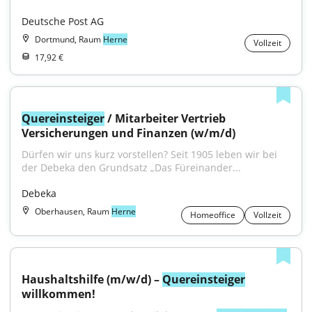
Deutsche Post AG
Dortmund, Raum
Herne
Vollzeit
17,92 €
Quereinsteiger
 / Mitarbeiter Vertrieb 
Versicherungen und Finanzen (w/m/d)
Dürfen wir uns kurz vorstellen? Seit 1905 leben wir bei 
der Debeka den Grundsatz „Das Füreinander...
Debeka
Oberhausen, Raum
Herne
Homeoffice
Vollzeit
Haushaltshilfe (m/w/d) – 
Quereinsteiger
willkommen!