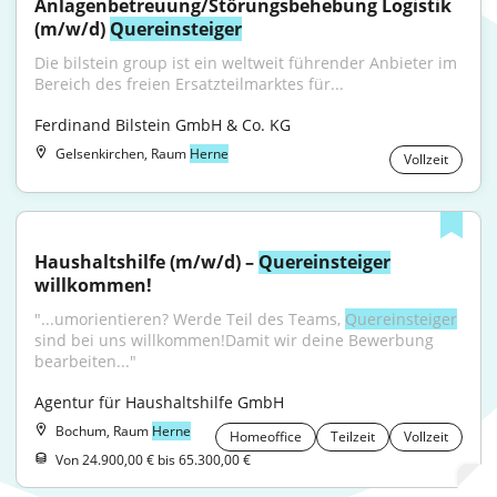
Anlagenbetreuung/Störungsbehebung Logistik 
(m/w/d) 
Quereinsteiger
Die bilstein group ist ein weltweit führender Anbieter im 
Bereich des freien Ersatzteilmarktes für...
Ferdinand Bilstein GmbH & Co. KG
Gelsenkirchen, Raum
Herne
Vollzeit
Haushaltshilfe (m/w/d) – 
Quereinsteiger
willkommen!
"...umorientieren? Werde Teil des Teams, 
Quereinsteiger
sind bei uns willkommen!Damit wir deine Bewerbung 
bearbeiten..."
Agentur für Haushaltshilfe GmbH
Bochum, Raum
Herne
Homeoffice
Teilzeit
Vollzeit
Von 24.900,00 € bis 65.300,00 €