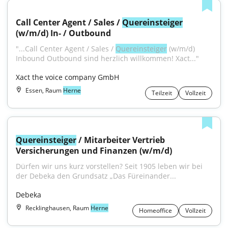
Call Center Agent / Sales / 
Quereinsteiger
(w/m/d) In- / Outbound
"...Call Center Agent / Sales / 
Quereinsteiger
 (w/m/d) 
Inbound Outbound sind herzlich willkommen! Xact..."
Xact the voice company GmbH
Essen, Raum
Herne
Teilzeit
Vollzeit
Quereinsteiger
 / Mitarbeiter Vertrieb 
Versicherungen und Finanzen (w/m/d)
Dürfen wir uns kurz vorstellen? Seit 1905 leben wir bei 
der Debeka den Grundsatz „Das Füreinander...
Debeka
Recklinghausen, Raum
Herne
Homeoffice
Vollzeit