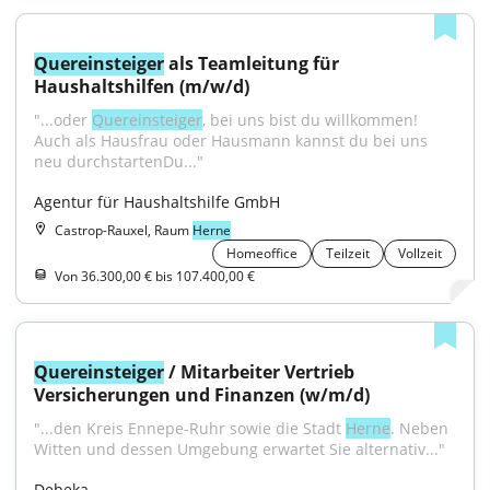
Quereinsteiger
 als Teamleitung für 
Haushaltshilfen (m/w/d)
"...oder 
Quereinsteiger
, bei uns bist du willkommen! 
Auch als Hausfrau oder Hausmann kannst du bei uns 
neu durchstartenDu..."
Agentur für Haushaltshilfe GmbH
Castrop-Rauxel, Raum
Herne
Homeoffice
Teilzeit
Vollzeit
Von 36.300,00 € bis 107.400,00 €
Quereinsteiger
 / Mitarbeiter Vertrieb 
Versicherungen und Finanzen (w/m/d)
"...den Kreis Ennepe-Ruhr sowie die Stadt 
Herne
. Neben 
Witten und dessen Umgebung erwartet Sie alternativ..."
Debeka