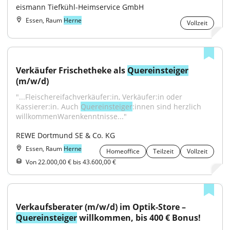
eismann Tiefkühl-Heimservice GmbH
Essen, Raum
Herne
Vollzeit
Verkäufer Frischetheke als 
Quereinsteiger
(m/w/d)
"...Fleischereifachverkäufer:in, Verkäufer:in oder 
Kassierer:in. Auch 
Quereinsteiger
:innen sind herzlich 
willkommenWarenkenntnisse..."
REWE Dortmund SE & Co. KG
Essen, Raum
Herne
Homeoffice
Teilzeit
Vollzeit
Von 22.000,00 € bis 43.600,00 €
Verkaufsberater (m/w/d) im Optik-Store – 
Quereinsteiger
 willkommen, bis 400 € Bonus!