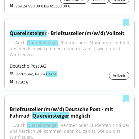
Von 24.900,00 € bis 65.300,00 €
Quereinsteiger
 - Briefzusteller (m/w/d) Vollzeit
"...Auch 
Quereinsteiger
, Rentner oder Studenten sind bei 
uns herzlich willkommen, denn du zählst, wie du bist! 
Wir freuen..."
Deutsche Post AG
Dortmund, Raum
Herne
Vollzeit
17,92 €
Briefzusteller (m/w/d) Deutsche Post · mit 
Fahrrad· 
Quereinsteiger
 möglich
"...Auch 
Quereinsteiger
, Rentner oder Studenten sind bei 
uns herzlich willkommen, denn du zählst, wie du bist! 
Wir freuen..."