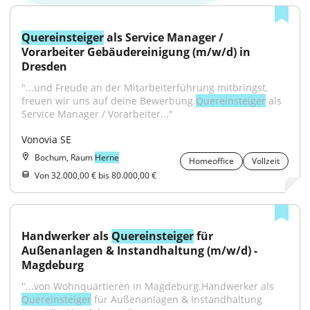
Quereinsteiger
 als Service Manager / 
Vorarbeiter Gebäudereinigung (m/w/d) in 
Dresden
"...und Freude an der Mitarbeiterführung mitbringst, 
freuen wir uns auf deine Bewerbung.
Quereinsteiger
 als 
Service Manager / Vorarbeiter..."
Vonovia SE
Bochum, Raum
Herne
Homeoffice
Vollzeit
Von 32.000,00 € bis 80.000,00 €
Handwerker als 
Quereinsteiger
 für 
Außenanlagen & Instandhaltung (m/w/d) - 
Magdeburg
"...von Wohnquartieren in Magdeburg.Handwerker als 
Quereinsteiger
 für Außenanlagen & Instandhaltung 