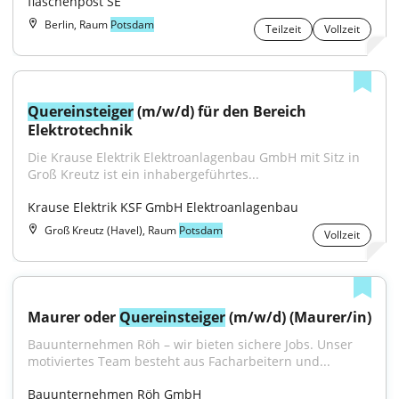
flaschenpost SE
Berlin, Raum
Potsdam
Teilzeit
Vollzeit
Quereinsteiger
 (m/w/d) für den Bereich 
Elektrotechnik
Die Krause Elektrik Elektroanlagenbau GmbH mit Sitz in 
Groß Kreutz ist ein inhabergeführtes...
Krause Elektrik KSF GmbH Elektroanlagenbau
Groß Kreutz (Havel), Raum
Potsdam
Vollzeit
Maurer oder 
Quereinsteiger
 (m/w/d) (Maurer/in)
Bauunternehmen Röh – wir bieten sichere Jobs. Unser 
motiviertes Team besteht aus Facharbeitern und...
Bauunternehmen Röh GmbH