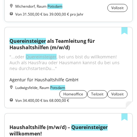
Michendorf, Raum
Potsdam
Vollzeit
Von 31.500,00 € bis 39.000,00 € pro Jahr
Quereinsteiger
 als Teamleitung für 
Haushaltshilfen (m/w/d)
"...oder 
Quereinsteiger
, bei uns bist du willkommen! 
Auch als Hausfrau oder Hausmann kannst du bei uns 
neu durchstartenDu..."
Agentur für Haushaltshilfe GmbH
Ludwigsfelde, Raum
Potsdam
Homeoffice
Teilzeit
Vollzeit
Von 34.400,00 € bis 68.000,00 €
Haushaltshilfe (m/w/d) – 
Quereinsteiger
willkommen!