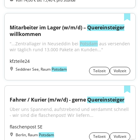
Von 14,00 € bis 15,40 € pro Stunde
Mitarbeiter im Lager (w/m/d) – 
Quereinsteiger
willkommen
"...Zentrallager in Neuseddin bei 
Potsdam
 aus versenden 
wir täglich rund 13.000 Pakete an Kunden..."
kfzteile24
Seddiner See, Raum
Potsdam
Teilzeit
Vollzeit
Fahrer / Kurier (m/w/d) - gerne 
Quereinsteiger
Über uns Spannend, aufstrebend und verdammt schnell 
- wir sind die flaschenpost! Wir liefern...
flaschenpost SE
Berlin, Raum
Potsdam
Teilzeit
Vollzeit