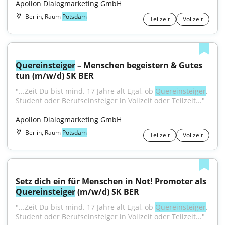
Apollon Dialogmarketing GmbH
Berlin, Raum
Potsdam
Teilzeit
Vollzeit
Quereinsteiger
 – Menschen begeistern & Gutes 
tun (m/w/d) SK BER
"...Zeit Du bist mind. 17 Jahre alt Egal, ob 
Quereinsteiger
, 
Student oder Berufseinsteiger in Vollzeit oder Teilzeit..."
Apollon Dialogmarketing GmbH
Berlin, Raum
Potsdam
Teilzeit
Vollzeit
Setz dich ein für Menschen in Not! Promoter als 
Quereinsteiger
 (m/w/d) SK BER
"...Zeit Du bist mind. 17 Jahre alt Egal, ob 
Quereinsteiger
, 
Student oder Berufseinsteiger in Vollzeit oder Teilzeit..."