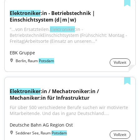
Elektroniker
:in - Betriebstechnik | 
Einschichtsystem (d|m|w)
"...von Ersatzteilen.
Elektroniker
:in - 
BetriebstechnikEinschichtsystem (Frühschicht: Montag - 
Freitag)Arbeitsorte (Einsatz an unseren..."
EBK Gruppe
Berlin, Raum
Potsdam
Vollzeit
Elektroniker
:in / Mechatroniker:in / 
Mechaniker:in für Infrastruktur
Für über 500 verschiedene Berufe suchen wir motivierte 
Mitarbeitende. Und das in ganz Deutschland....
Deutsche Bahn AG Region Ost
Seddiner See, Raum
Potsdam
Vollzeit