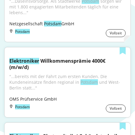
"...Daseinsvorsorge. Als Stadtwerke 
Potsdam
 sorgen wir 
mit 1.800 engagierten Mitarbeitenden täglich für eine 
lebens..."
Netzgesellschaft 
Potsdam
GmbH
Potsdam
Vollzeit
Elektroniker
 Willkommensprämie 4000€ 
(m/w/d)
"...bereits mit der Fahrt zum ersten Kunden. Die 
Kundeneinsätze finden regional in 
Potsdam
 und West-
Berlin statt..."
OMS Prüfservice GmbH
Potsdam
Vollzeit