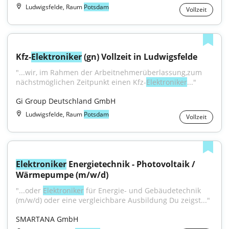
Ludwigsfelde, Raum
Potsdam
Vollzeit
Kfz-
Elektroniker
 (gn) Vollzeit in Ludwigsfelde
"...wir, im Rahmen der Arbeitnehmerüberlassung,zum 
nächstmöglichen Zeitpunkt einen Kfz-
Elektroniker
..."
Gi Group Deutschland GmbH
Ludwigsfelde, Raum
Potsdam
Vollzeit
Elektroniker
 Energietechnik - Photovoltaik / 
Wärmepumpe (m/w/d)
"...oder 
Elektroniker
 für Energie- und Gebäudetechnik 
(m/w/d) oder eine vergleichbare Ausbildung Du zeigst..."
SMARTANA GmbH