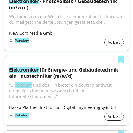
Elektroniker
 - Photovoltaik / Gebäudetechnik 
(m/w/d)
Willkommen in der Welt der Kommunikationstechnik, wo 
du maßgeschneiderte Lösungen gestaltest, die...
New Com Media GmbH
Potsdam
Vollzeit
Elektroniker
 für Energie- und Gebäudetechnik 
als Haustechniker (m/w/d)
"...
Potsdam
 und des HPI bietet ein deutschlandweit 
einmaliges ingenieurwissenschaftliches 
Informatikstudium an..."
Hasso-Plattner-Institut für Digital Engineering gGmbH
Potsdam
Vollzeit