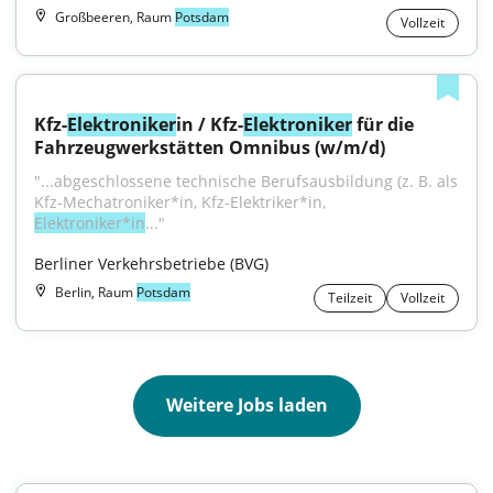
Großbeeren, Raum
Potsdam
Vollzeit
Kfz-
Elektroniker
in / Kfz-
Elektroniker
 für die 
Fahrzeugwerkstätten Omnibus (w/m/d)
"...abgeschlossene technische Berufsausbildung (z. B. als 
Kfz-Mechatroniker*in, Kfz-Elektriker*in, 
Elektroniker*in
..."
Berliner Verkehrsbetriebe (BVG)
Berlin, Raum
Potsdam
Teilzeit
Vollzeit
Weitere Jobs laden