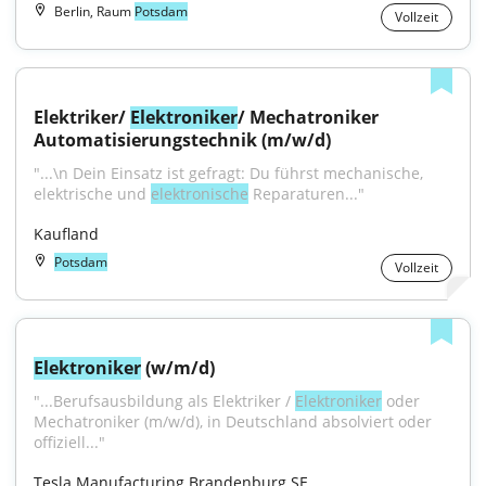
Berlin, Raum
Potsdam
Vollzeit
Elektriker/ 
Elektroniker
/ Mechatroniker 
Automatisierungstechnik (m/w/d)
"...\n Dein Einsatz ist gefragt: Du führst mechanische, 
elektrische und 
elektronische
 Reparaturen..."
Kaufland
Potsdam
Vollzeit
Elektroniker
 (w/m/d)
"...Berufsausbildung als Elektriker / 
Elektroniker
 oder 
Mechatroniker (m/w/d), in Deutschland absolviert oder 
offiziell..."
Tesla Manufacturing Brandenburg SE