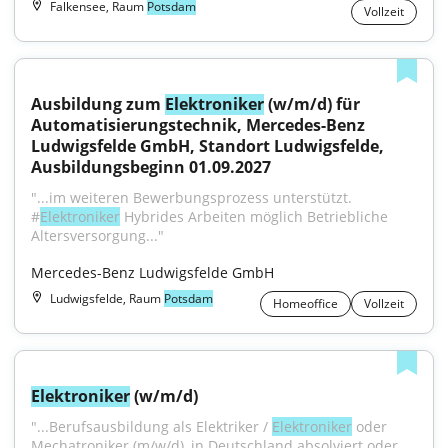
Falkensee, Raum
Potsdam
Vollzeit
Ausbildung zum 
Elektroniker
 (w/m/d) für 
Automatisierungstechnik, Mercedes-Benz 
Ludwigsfelde GmbH, Standort Ludwigsfelde, 
Ausbildungsbeginn 01.09.2027
"...im weiteren Bewerbungsprozess unterstützt. 
#
Elektroniker
 Hybrides Arbeiten möglich Betrieb­liche 
Alters­ver­sorgung..."
Mercedes-Benz Ludwigsfelde GmbH
Ludwigsfelde, Raum
Potsdam
Homeoffice
Vollzeit
Elektroniker
 (w/m/d)
"...Berufsausbildung als Elektriker / 
Elektroniker
 oder 
Mechatroniker (m/w/d), in Deutschland absolviert oder 