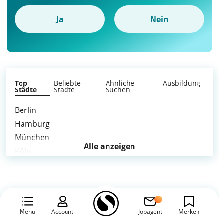
Ja
Nein
Top
Beliebte
Ähnliche
Ausbildung
Städte
Städte
Suchen
Berlin
Hamburg
München
Alle anzeigen
Köln
Frankfurt am Main
Stuttgart
Düsseldorf
Leipzig
Menü
Account
Jobagent
Merken