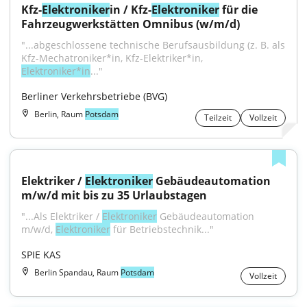
Kfz-
Elektroniker
in / Kfz-
Elektroniker
 für die 
Fahrzeugwerkstätten Omnibus (w/m/d)
"...abgeschlossene technische Berufsausbildung (z. B. als 
Kfz-Mechatroniker*in, Kfz-Elektriker*in, 
Elektroniker*in
..."
Berliner Verkehrsbetriebe (BVG)
Berlin, Raum
Potsdam
Teilzeit
Vollzeit
Elektriker / 
Elektroniker
 Gebäudeautomation 
m/w/d mit bis zu 35 Urlaubstagen
"...Als Elektriker / 
Elektroniker
 Gebäudeautomation 
m/w/d, 
Elektroniker
 für Betriebstechnik..."
SPIE KAS
Berlin Spandau, Raum
Potsdam
Vollzeit