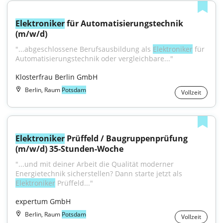
Elektroniker
 für Automatisierungstechnik 
(m/w/d)
"...abgeschlossene Berufsausbildung als 
Elektroniker
 für 
Automatisierungstechnik oder vergleichbare..."
Klosterfrau Berlin GmbH
Berlin, Raum
Potsdam
Vollzeit
Elektroniker
 Prüffeld / Baugruppenprüfung 
(m/w/d) 35-Stunden-Woche
"...und mit deiner Arbeit die Qualität moderner 
Energietechnik sicherstellen? Dann starte jetzt als 
Elektroniker
 Prüffeld..."
expertum GmbH
Berlin, Raum
Potsdam
Vollzeit