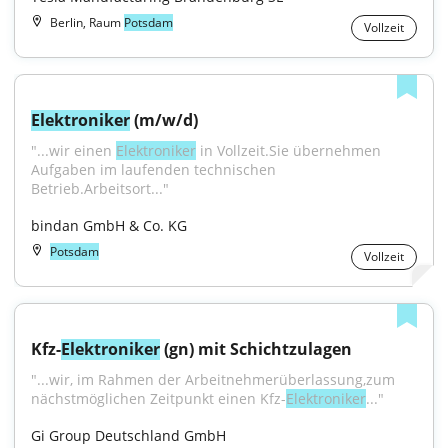
Berlin, Raum
Potsdam
Vollzeit
Elektroniker
 (m/w/d)
"...wir einen 
Elektroniker
 in Vollzeit.Sie übernehmen 
Aufgaben im laufenden technischen 
Betrieb.Arbeitsort..."
bindan GmbH & Co. KG
Potsdam
Vollzeit
Kfz-
Elektroniker
 (gn) mit Schichtzulagen
"...wir, im Rahmen der Arbeitnehmerüberlassung,zum 
nächstmöglichen Zeitpunkt einen Kfz-
Elektroniker
..."
Gi Group Deutschland GmbH