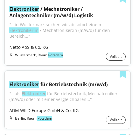
Elektroniker
 / Mechatroniker / 
Anlagentechniker (m/w/d) Logistik
"...in Wustermark suchen wir ab sofort eine:n 
Elektroniker:in
 / Mechatroniker:in (m/w/d) für den 
Bereich..."
Netto ApS & Co. KG
Wustermark, Raum
Potsdam
Vollzeit
Elektroniker
 für Betriebstechnik (m/w/d)
"...als 
Elektroniker
 für Betriebstechnik, Mechatroniker 
(m/w/d) oder mit einer vergleichbaren..."
ADM WILD Europe GmbH & Co. KG
Berlin, Raum
Potsdam
Vollzeit