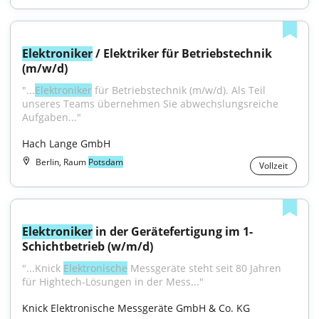
Elektroniker
 / Elektriker für Betriebstechnik 
(m/w/d)
"...
Elektroniker
 für Betriebstechnik (m/w/d). Als Teil 
unseres Teams übernehmen Sie abwechslungsreiche 
Aufgaben..."
Hach Lange GmbH
Berlin, Raum
Potsdam
Vollzeit
Elektroniker
 in der Gerätefertigung im 1-
Schichtbetrieb (w/m/d)
"...Knick 
Elektronische
 Messgeräte steht seit 80 Jahren 
für Hightech-Lösungen in der Mess..."
Knick Elektronische Messgeräte GmbH & Co. KG