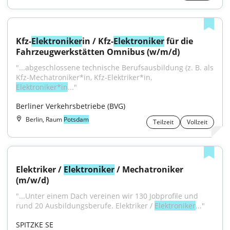
Kfz-
Elektroniker
in / Kfz-
Elektroniker
 für die 
Fahrzeugwerkstätten Omnibus (w/m/d)
"...abgeschlossene technische Berufsausbildung (z. B. als 
Kfz-Mechatroniker*in, Kfz-Elektriker*in, 
Elektroniker*in
..."
Berliner Verkehrsbetriebe (BVG)
Berlin, Raum
Potsdam
Teilzeit
Vollzeit
Elektriker / 
Elektroniker
 / Mechatroniker 
(m/w/d)
"...Unter einem Dach vereinen wir 130 Jobprofile und 
rund 20 Aus­bildungs­berufe. Elektriker / 
Elektroniker
..."
SPITZKE SE