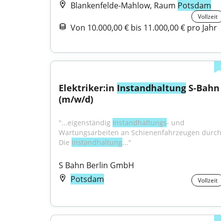
Blankenfelde-Mahlow, Raum
Potsdam
Vollzeit
Von 10.000,00 € bis 11.000,00 € pro Jahr
Elektriker:in 
Instandhaltung
 S-Bahn 
(m/w/d)
"...eigenständig 
Instandhaltungs
- und 
Wartungsarbeiten an Schienenfahrzeugen durch
Die 
Instandhaltung
..."
S Bahn Berlin GmbH
Potsdam
Vollzeit