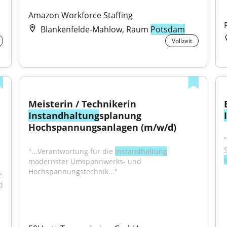
Amazon Workforce Staffing
Blankenfelde-Mahlow, Raum
Potsdam
Vollzeit
Meisterin / Technikerin 
Instandhaltung
splanung 
Hochspannungsanlagen (m/w/d)
"...Verantwortung für die 
Instandhaltung
modernster Umspannwerks- und 
Hochspannungstechnik..."
 
 