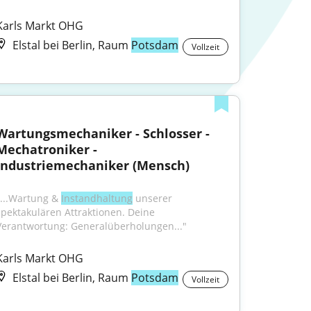
Karls Markt OHG
Elstal bei Berlin, Raum
Potsdam
Vollzeit
Wartungsmechaniker - Schlosser - 
Mechatroniker - 
Industriemechaniker (Mensch)
"...Wartung & 
Instandhaltung
 unserer 
spektakulären Attraktionen. Deine 
Verantwortung: Generalüberholungen..."
Karls Markt OHG
Elstal bei Berlin, Raum
Potsdam
Vollzeit