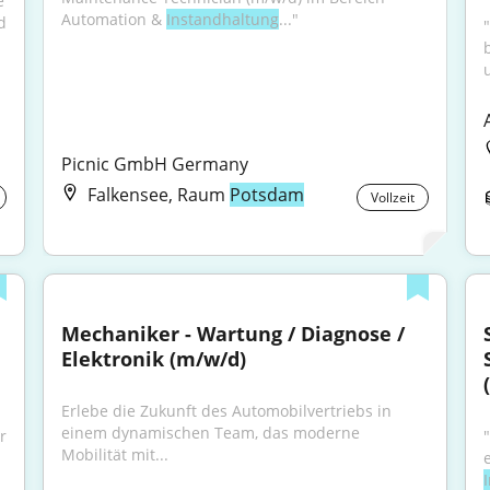
 
Automation & 
Instandhaltung
..."
 
Picnic GmbH Germany
Falkensee, Raum
Potsdam
Vollzeit
Mechaniker - Wartung / Diagnose / 
Elektronik (m/w/d)
Erlebe die Zukunft des Automobilvertriebs in 
einem dynamischen Team, das moderne 
 
Mobilität mit...
.