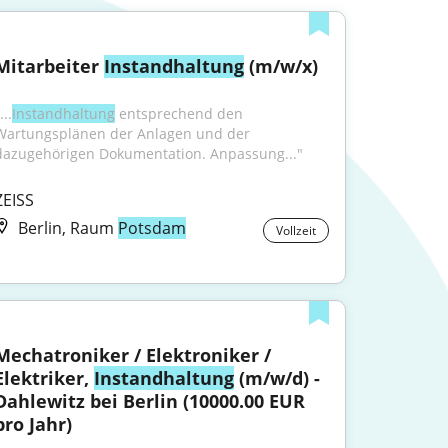
Mitarbeiter 
Instandhaltung
 (m/w/x)
...
Instandhaltung
 entsprechend den 
Wartungsplänen der Anlagen und der 
dazugehörigen Dokumentation. Anpassung..."
ZEISS
Berlin, Raum
Potsdam
Vollzeit
Mechatroniker / Elektroniker / 
Elektriker, 
Instandhaltung
 (m/w/d) - 
Dahlewitz bei Berlin (10000.00 EUR 
pro Jahr)