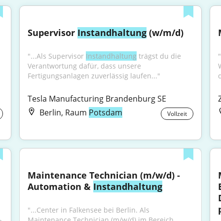
Supervisor 
Instandhaltung
 (w/m/d)
"...Als Supervisor 
Instandhaltung
 trägst du die 
"
Verantwortung dafür, dass unsere 
Fertigungsanlagen zuverlässig laufen..."
Tesla Manufacturing Brandenburg SE
Berlin, Raum
Potsdam
Vollzeit
Maintenance Technician (m/w/d) - 
Automation & 
Instandhaltung
"...Center in Falkensee bei Berlin. Als 
Maintenance Technician (m/w/d) im Bereich 