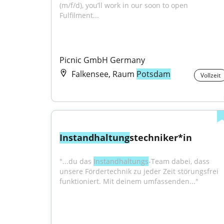
(m/f/d), you’ll work in our soon to open 
Fulfilment...
Picnic GmbH Germany
Falkensee, Raum
Potsdam
Vollzeit
Instandhaltung
stechniker*in
"...du das 
Instandhaltungs
-Team dabei, dass 
unsere Fördertechnik zu jeder Zeit störungsfrei 
funktioniert. Mit deinem umfassenden..."