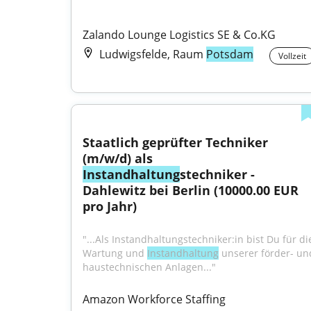
Zalando Lounge Logistics SE & Co.KG
Ludwigsfelde, Raum
Potsdam
Vollzeit
Staatlich geprüfter Techniker 
(m/w/d) als 
Instandhaltung
stechniker - 
Dahlewitz bei Berlin (10000.00 EUR 
pro Jahr)
"...Als Instandhaltungstechniker:in bist Du für die
Wartung und 
Instandhaltung
 unserer förder- und
haustechnischen Anlagen..."
Amazon Workforce Staffing