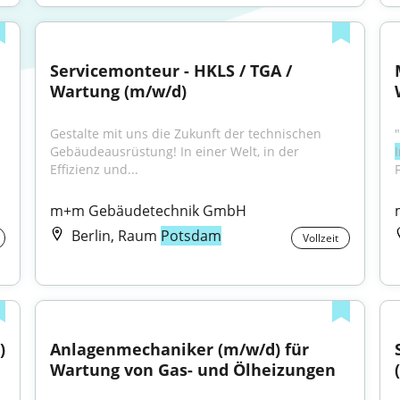
Servicemonteur - HKLS / TGA / 
Wartung (m/w/d)
Gestalte mit uns die Zukunft der technischen 
Gebäudeausrüstung! In einer Welt, in der 
Effizienz und...
m+m Gebäudetechnik GmbH
Berlin, Raum
Potsdam
Vollzeit
)
Anlagenmechaniker (m/w/d) für 
Wartung von Gas- und Ölheizungen