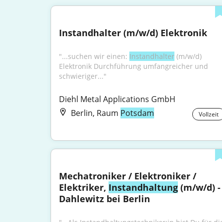
Instandhalter (m/w/d) Elektronik
"...suchen wir einen: 
Instandhalter
 (m/w/d) 
Elektronik Durchführung umfang­reicher und 
schwieriger..."
Diehl Metal Applications GmbH
Berlin, Raum
Potsdam
Vollzeit
Mechatroniker / Elektroniker / 
Elektriker, 
Instandhaltung
 (m/w/d) - 
Dahlewitz bei Berlin