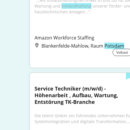
"...Als Instandhaltungstechniker:in bist Du für die
Wartung und 
Instandhaltung
 unserer förder- und
haustechnischen Anlagen..."
Amazon Workforce Staffing
Blankenfelde-Mahlow, Raum
Potsdam
Vollzeit
Service Techniker (m/w/d) - 
Höhenarbeit , Aufbau, Wartung, 
Entstörung TK-Branche
Die telent GmbH, ein führendes Unternehmen für
Systemintegration und digitale Transformation,..