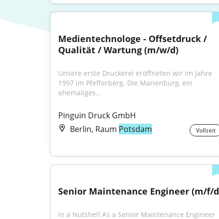
Medientechnologe - Offsetdruck / 
Qualität / Wartung (m/w/d)
Unsere erste Druckerei eröffneten wir im Jahre 
1997 im Pfefferberg. Die Marienburg, ein 
ehemaliges...
Pinguin Druck GmbH
Berlin, Raum
Potsdam
Vollzeit
Senior Maintenance Engineer (m/f/d
In a Nutshell As a Senior Maintenance Engineer 