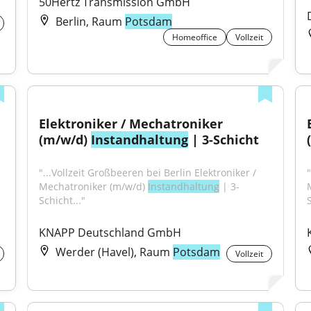
50Hertz Transmission GmbH
Berlin, Raum
Potsdam
Homeoffice
Vollzeit
Elektroniker / Mechatroniker 
(m/w/d) 
Instandhaltung
 | 3-Schicht
"...Vollzeit Großbeeren bei Berlin Elektroniker / 
"
 
Mechatroniker (m/w/d) 
Instandhaltung
 | 3-
Schicht..."
S
KNAPP Deutschland GmbH
Werder (Havel), Raum
Potsdam
Vollzeit