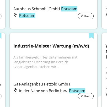
Autohaus Schmohl GmbH 
Potsdam
Potsdam
Vollzeit
Industrie-Meister Wartung (m/w/d)
Als familiengeführtes Unternehmen mit 
langjähriger Erfahrung im Bereich 
Gasanlagenbau stehen wir...
G
Gas-Anlagenbau Petzold GmbH
in der Nähe von Berlin bzw.
Potsdam
Vollzeit