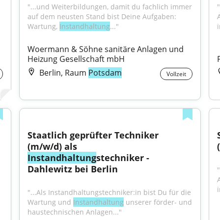
"...und Weiterbildungen, damit du fachlich immer 
auf dem neusten Stand bist Deine Aufgaben: 
Wartung, 
Instandhaltung
..."
Woermann & Söhne sanitäre Anlagen und 
Heizung Gesellschaft mbH
Berlin, Raum
Potsdam
Vollzeit
Staatlich geprüfter Techniker 
(m/w/d) als 
Instandhaltung
stechniker - 
Dahlewitz bei Berlin
"...Als Instandhaltungstechniker:in bist Du für die 
Wartung und 
Instandhaltung
 unserer förder- und 
haustechnischen Anlagen..."