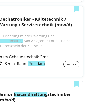
Mechatroniker - Kältetechnik / 
Wartung / Servicetechnik (m/w/d)
"...Erfahrung mir der Wartung und 
Instandhaltung
 von Anlagen Du bringst einen 
Führerschein der Klasse..."
m+m Gebäudetechnik GmbH
Berlin, Raum
Potsdam
Vollzeit
Senior 
Instandhaltung
stechniker 
(m/w/d)