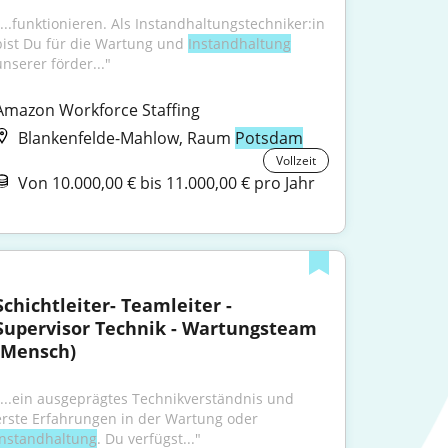
"...funktionieren. Als Instandhaltungstechniker:in 
bist Du für die Wartung und 
Instandhaltung
unserer förder..."
Amazon Workforce Staffing
Blankenfelde-Mahlow, Raum
Potsdam
Vollzeit
Von 10.000,00 € bis 11.000,00 € pro Jahr
Schichtleiter- Teamleiter - 
Supervisor Technik - Wartungsteam 
(Mensch)
"...ein ausgeprägtes Technikverständnis und 
erste Erfahrungen in der Wartung oder 
Instandhaltung
. Du verfügst..."