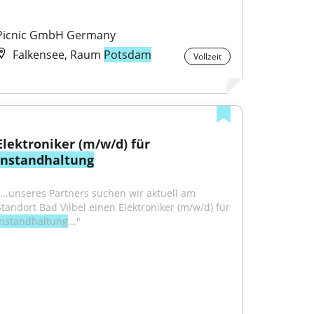
Picnic GmbH Germany
Falkensee, Raum
Potsdam
Vollzeit
Elektroniker (m/w/d) für 
Instandhaltung
"...unseres Partners suchen wir aktuell am 
Standort Bad Vilbel einen Elektroniker (m/w/d) für 
Instandhaltung
..."