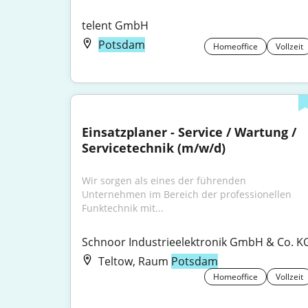
telent GmbH
Potsdam
Homeoffice
Vollzeit
Einsatzplaner - Service / Wartung / 
Servicetechnik (m/w/d)
Wir sorgen als eines der führenden 
Unternehmen im Bereich der professionellen 
Funktechnik mit...
Schnoor Industrieelektronik GmbH & Co. K
Teltow, Raum
Potsdam
Homeoffice
Vollzeit