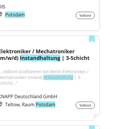
DIS
Potsdam
Vollzeit
Elektroniker / Mechatroniker 
(m/w/d) 
Instandhaltung
 | 3-Schicht
...Vollzeit Großbeeren bei Berlin Elektroniker / 
Mechatroniker (m/w/d) 
Instandhaltung
 | 3-
chicht..."
KNAPP Deutschland GmbH
Teltow, Raum
Potsdam
Vollzeit