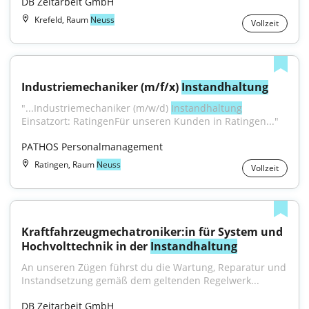
DB Zeitarbeit GmbH
Krefeld, Raum
Neuss
Vollzeit
Industriemechaniker (m/f/x) 
Instandhaltung
"...Industriemechaniker (m/w/d) 
Instandhaltung
Einsatzort: RatingenFür unseren Kunden in Ratingen..."
PATHOS Personalmanagement
Ratingen, Raum
Neuss
Vollzeit
Kraftfahrzeugmechatroniker:in für System und 
Hochvolttechnik in der 
Instandhaltung
An unseren Zügen führst du die Wartung, Reparatur und 
Instandsetzung gemäß dem geltenden Regelwerk...
DB Zeitarbeit GmbH