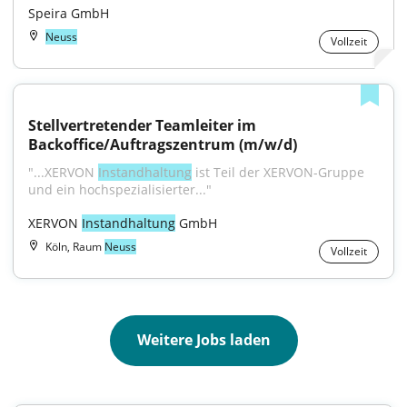
Speira GmbH
Neuss
Vollzeit
Stellvertretender Teamleiter im 
Backoffice/Auftragszentrum (m/w/d)
"...XERVON 
Instandhaltung
 ist Teil der XERVON-Gruppe 
und ein hochspezialisierter..."
XERVON 
Instandhaltung
 GmbH
Köln, Raum
Neuss
Vollzeit
Weitere Jobs laden