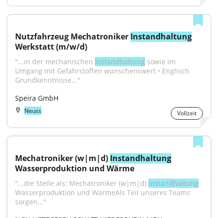
Nutzfahrzeug Mechatroniker 
Instandhaltung
Werkstatt (m/w/d)
"...in der mechanischen 
Instandhaltung
 sowie im 
Umgang mit Gefahrstoffen wünschenswert • Englisch 
Grundkenntnisse..."
Speira GmbH
Neuss
Vollzeit
Mechatroniker (w|m|d) 
Instandhaltung
Wasserproduktion und Wärme
"...die Stelle als: Mechatroniker (w|m|d) 
Instandhaltung
Wasserproduktion und WärmeAls Teil unseres Teams 
sorgen..."