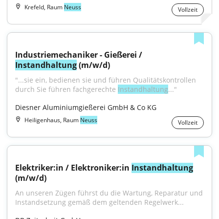
Krefeld, Raum
Neuss
Vollzeit
Industriemechaniker - Gießerei / 
Instandhaltung
 (m/w/d)
"...sie ein, bedienen sie und führen Qualitätskontrollen 
durch Sie führen fachgerechte 
Instandhaltung
..."
Diesner Aluminiumgießerei GmbH & Co KG
Heiligenhaus, Raum
Neuss
Vollzeit
Elektriker:in / Elektroniker:in 
Instandhaltung
(m/w/d)
An unseren Zügen führst du die Wartung, Reparatur und 
Instandsetzung gemäß dem geltenden Regelwerk...