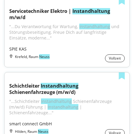
Servicetechniker Elektro | 
Instandhaltung
m/w/d
"...Du Verantwortung für Wartung, 
Instandhaltung
 und 
Störungsbeseitigung. Freue Dich auf langfristige 
Einsätze, moderne..."
SPIE KAS
Krefeld, Raum
Neuss
Vollzeit
Schichtleiter 
Instandhaltung
Schienenfahrzeuge (m/w/d)
"...Schichtleiter 
Instandhaltung
 Schienenfahrzeuge 
(m/w/d) Führung | 
Instandhaltung
 | 
Schienenfahrzeuge..."
smart connect GmbH
Hilden, Raum
Neuss
Vollzeit