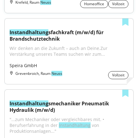
Krefeld, Raum
Neuss
Homeoffice
Vollzeit
Instandhaltung
sfachkraft (m/w/d) für 
Brandschutztechnik
Wir denken an die Zukunft – auch an Deine.Zur 
Verstärkung unseres Teams suchen wir zum...
Speira GmbH
Grevenbroich, Raum
Neuss
Vollzeit
Instandhaltung
smechaniker Pneumatik 
Hydraulik (m/w/d)
"...zum Mechaniker oder vergleichbares mit. • 
Berufserfahrung in der 
Instandhaltung
 von 
Produktionsanlagen..."