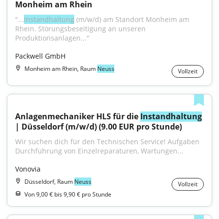
Monheim am Rhein
"...
Instandhaltung
 (m/w/d) am Standort Monheim am 
Rhein. Störungsbeseitigung an unseren 
Produktionsanlagen..."
Packwell GmbH
Monheim am Rhein, Raum
Neuss
Vollzeit
Anlagenmechaniker HLS für die 
Instandhaltung
| Düsseldorf (m/w/d) (9.00 EUR pro Stunde)
Wir suchen dich für den Technischen Service! Aufgaben 
Durchführung von Einzelreparaturen, Wartungen...
Vonovia
Düsseldorf, Raum
Neuss
Vollzeit
Von 9,00 € bis 9,90 € pro Stunde