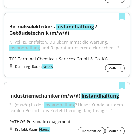
Betriebselektriker - 
Instandhaltung
 / 
Gebäudetechnik (m/w/d)
"...voll zu entfalten. Du übernimmst die Wartung, 
Instandhaltung
 und Reparatur unserer elektrischen..."
TCS Terminal Chemicals Services GmbH & Co. KG
Duisburg, Raum
Neuss
Vollzeit
Industriemechaniker (m/w/d) 
Instandhaltung
"...(m/w/d) in der 
Instandhaltung
? Unser Kunde aus dem 
textilen Bereich aus Krefeld benötigt langfristige..."
PATHOS Personalmanagement
Krefeld, Raum
Neuss
Homeoffice
Vollzeit