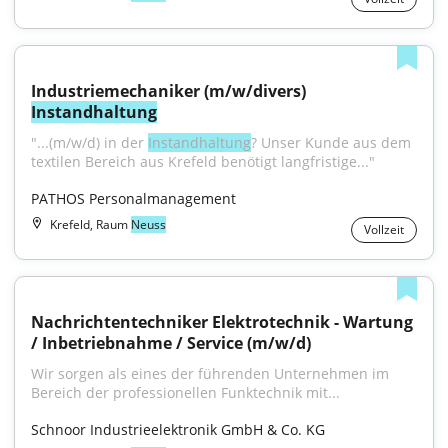
Industriemechaniker (m/w/divers) 
Instandhaltung
"...(m/w/d) in der 
Instandhaltung
? Unser Kunde aus dem 
textilen Bereich aus Krefeld benötigt langfristige..."
PATHOS Personalmanagement
Krefeld, Raum
Neuss
Vollzeit
Nachrichtentechniker Elektrotechnik - Wartung 
/ Inbetriebnahme / Service (m/w/d)
Wir sorgen als eines der führenden Unternehmen im 
Bereich der professionellen Funktechnik mit...
Schnoor Industrieelektronik GmbH & Co. KG