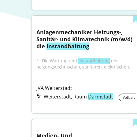
Anlagenmechaniker Heizungs-, 
Sanitär- und Klimatechnik (m/w/d) 
die 
Instandhaltung
"...Die Wartung und 
Instandhaltung
 der 
heizungstechnischen, sanitären, elektrischen..."
JVA Weiterstadt
Weiterstadt, Raum
Darmstadt
Vollzeit
Medien- Und 