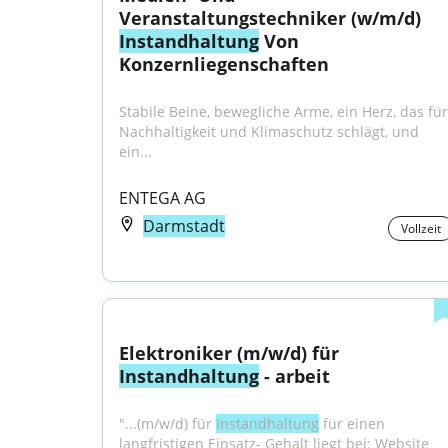
Veranstaltungstechniker (w/m/d) 
Instandhaltung
 Von 
Konzernliegenschaften
Stabile Beine, bewegliche Arme, ein Herz, das für 
Nachhaltigkeit und Klimaschutz schlägt, und 
ein...
ENTEGA AG
Darmstadt
Vollzeit
Elektroniker (m/w/d) für 
Instandhaltung
 - arbeit
"...(m/w/d) für 
Instandhaltung
 für einen 
langfristigen Einsatz- Gehalt liegt bei: Website 