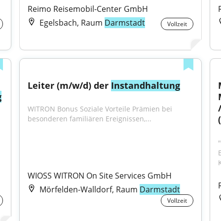
Reimo Reisemobil-Center GmbH
Egelsbach, Raum
Darmstadt
Vollzeit
Leiter (m/w/d) der 
Instandhaltung
g
WITRON Bonus Soziale Vorteile Prämien bei 
besonderen familiären Ereignissen,...
WIOSS WITRON On Site Services GmbH
Mörfelden-Walldorf, Raum
Darmstadt
Vollzeit