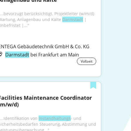
...bevorzugt berücksichtigt. Projektleiter (w/m/d) 
Wartung, Anlagenbau und Kälte 
Darmstadt
 | 
nbefristet |..."
ENTEGA Gebäudetechnik GmbH & Co. KG
Darmstadt
bei Frankfurt am Main
Vollzeit
Facilities Maintenance Coordinator 
(m/w/d)
...Identifikation von 
Instandhaltungs
- und 
Sicherheitsbedarfen Steuerung, Abstimmung und 
Leistungsüberwachung..."