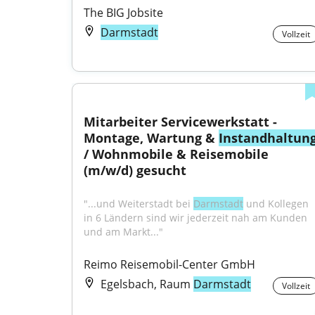
The BIG Jobsite
Darmstadt
Vollzeit
Mitarbeiter Servicewerkstatt - 
Montage, Wartung & 
Instandhaltun
/ Wohnmobile & Reisemobile 
(m/w/d) gesucht
"...und Weiterstadt bei 
Darmstadt
 und Kollegen 
in 6 Ländern sind wir jederzeit nah am Kunden 
und am Markt..."
Reimo Reisemobil-Center GmbH
Egelsbach, Raum
Darmstadt
Vollzeit