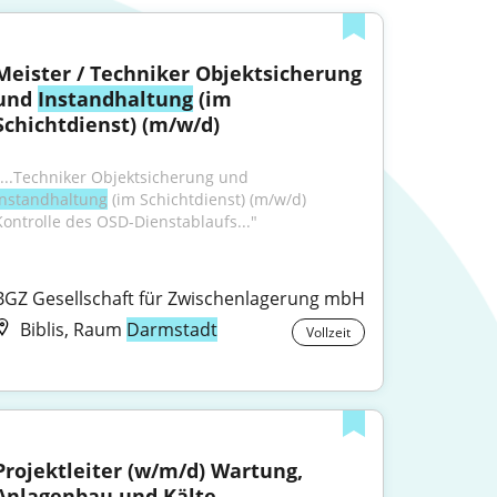
Meister / Techniker Objektsicherung 
und 
Instandhaltung
 (im 
Schichtdienst) (m/w/d)
"...Techniker Objektsicherung und 
Instandhaltung
 (im Schichtdienst) (m/w/d) 
Kontrolle des OSD-Dienstablaufs..."
BGZ Gesellschaft für Zwischenlagerung mbH
Biblis, Raum
Darmstadt
Vollzeit
Projektleiter (w/m/d) Wartung, 
Anlagenbau und Kälte