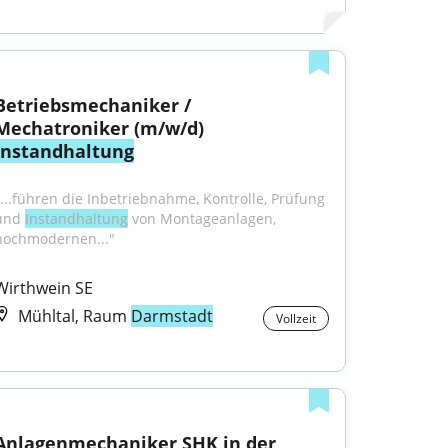
Betriebsmechaniker / 
Mechatroniker (m/w/d) 
Instandhaltung
"...führen die Inbetriebnahme, Kontrolle, Prüfung 
und 
Instandhaltung
 von Montageanlagen, 
hochmodernen..."
Wirthwein SE
Mühltal, Raum
Darmstadt
Vollzeit
Anlagenmechaniker SHK in der 