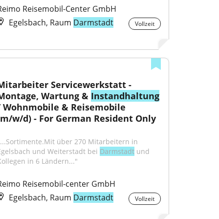
Reimo Reisemobil-Center GmbH
Egelsbach, Raum
Darmstadt
Vollzeit
Mitarbeiter Servicewerkstatt - 
Montage, Wartung & 
Instandhaltung
/ Wohnmobile & Reisemobile 
(m/w/d) - For German Resident Only
"...Sortimente.Mit über 270 Mitarbeitern in 
Egelsbach und Weiterstadt bei 
Darmstadt
 und 
Kollegen in 6 Ländern..."
Reimo Reisemobil-center GmbH
Egelsbach, Raum
Darmstadt
Vollzeit