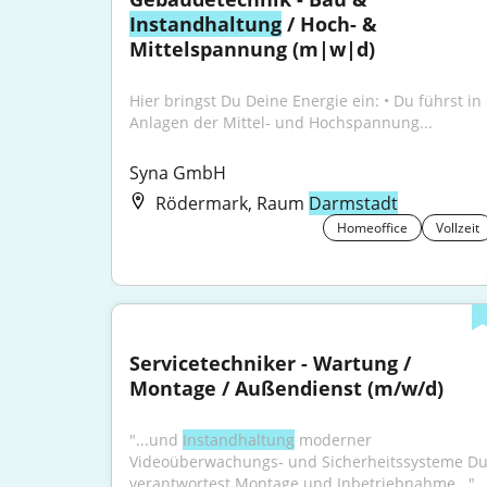
Instandhaltung
 / Hoch- & 
Mittelspannung (m|w|d)
Hier bringst Du Deine Energie ein: • Du führst in 
Anlagen der Mittel- und Hochspannung...
Syna GmbH
Rödermark, Raum
Darmstadt
Homeoffice
Vollzeit
Servicetechniker - Wartung / 
Montage / Außendienst (m/w/d)
"...und 
Instandhaltung
 moderner 
Videoüberwachungs- und Sicherheitssysteme Du
verantwortest Montage und Inbetriebnahme..."