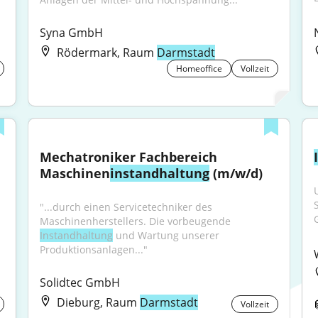
Syna GmbH
Rödermark, Raum
Darmstadt
Homeoffice
Vollzeit
Mechatroniker Fachbereich 
Maschinen
instandhaltung
 (m/w/d)
"...durch einen Servicetechniker des 
Maschinenherstellers. Die vorbeugende 
Instandhaltung
 und Wartung unserer 
Produktionsanlagen..."
Solidtec GmbH
Dieburg, Raum
Darmstadt
Vollzeit