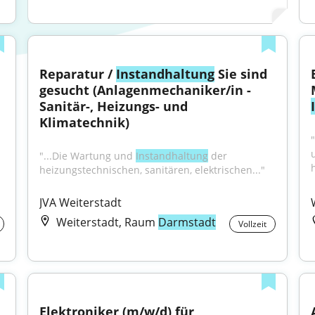
Reparatur / 
Instandhaltung
 Sie sind 
gesucht (Anlagenmechaniker/in - 
Sanitär-, Heizungs- und 
Klimatechnik)
"...Die Wartung und 
Instandhaltung
 der 
heizungstechnischen, sanitären, elektrischen..."
JVA Weiterstadt
Weiterstadt, Raum
Darmstadt
Vollzeit
Elektroniker (m/w/d) für 