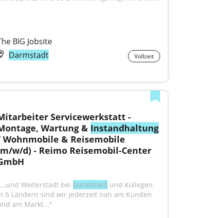
The BIG Jobsite
Darmstadt
Vollzeit
Mitarbeiter Servicewerkstatt - 
Montage, Wartung & 
Instandhaltung
/ Wohnmobile & Reisemobile 
(m/w/d) - Reimo Reisemobil-Center 
GmbH
"...und Weiterstadt bei 
Darmstadt
 und Kollegen 
in 6 Ländern sind wir jederzeit nah am Kunden 
und am Markt..."