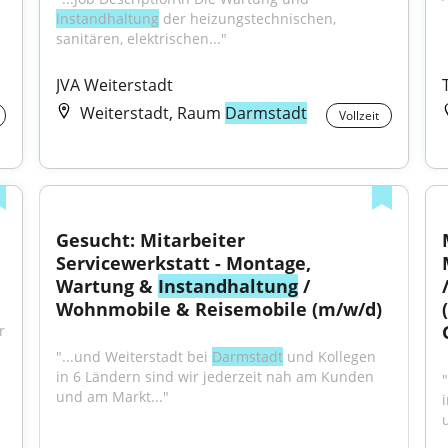
Instandhaltung
 der heizungstechnischen, 
sanitären, elektrischen..."
JVA Weiterstadt
Weiterstadt, Raum
Darmstadt
Vollzeit
Gesucht: Mitarbeiter 
Servicewerkstatt - Montage, 
Wartung & 
Instandhaltung
 / 
Wohnmobile & Reisemobile (m/w/d)
Standort Bad Vilbel einen Elektroniker (m/w/d) für 
"...und Weiterstadt bei 
Darmstadt
 und Kollegen 
in 6 Ländern sind wir jederzeit nah am Kunden 
und am Markt..."