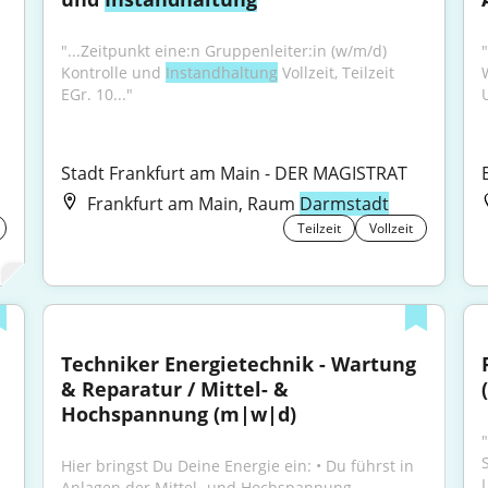
"...Zeitpunkt eine:n Gruppenleiter:in (w/m/d) 
"
Kontrolle und 
Instandhaltung
 Vollzeit, Teilzeit 
EGr. 10..."
U
Stadt Frankfurt am Main - DER MAGISTRAT
Frankfurt am Main, Raum
Darmstadt
Teilzeit
Vollzeit
Techniker Energietechnik - Wartung 
& Reparatur / Mittel- & 
Hochspannung (m|w|d)
"
 
Hier bringst Du Deine Energie ein: • Du führst in 
Anlagen der Mittel- und Hochspannung...