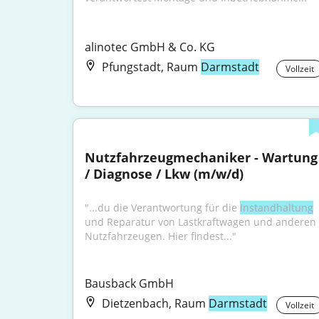
alinotec GmbH & Co. KG
Pfungstadt, Raum
Darmstadt
Vollzeit
Nutzfahrzeugmechaniker - Wartung 
/ Diagnose / Lkw (m/w/d)
"...du die Verantwortung für die 
Instandhaltung
und Reparatur von Lastkraftwagen und anderen 
Nutzfahrzeugen. Hier findest..."
Bausback GmbH
Dietzenbach, Raum
Darmstadt
Vollzeit