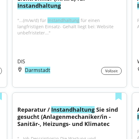
Instandhaltung
"...(m/w/d) für 
Instandhaltung
 für einen 
langfristigen Einsatz- Gehalt liegt bei: Website 
unbefristeter..."
DIS
Darmstadt
Vollzeit
Reparatur / 
Instandhaltung
 Sie sind 
gesucht (Anlagenmechaniker/in - 
Sanitär-, Heizungs- und Klimatec
"...Job Description\n Die Wartung und 