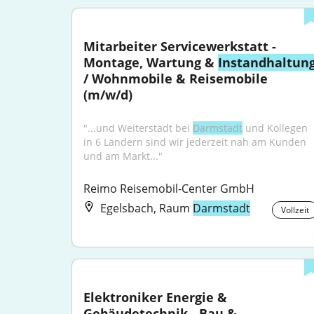
Mitarbeiter Servicewerkstatt - 
Montage, Wartung & 
Instandhaltun
/ Wohnmobile & Reisemobile 
(m/w/d)
"...und Weiterstadt bei 
Darmstadt
 und Kollegen 
in 6 Ländern sind wir jederzeit nah am Kunden 
und am Markt..."
Reimo Reisemobil-Center GmbH
Egelsbach, Raum
Darmstadt
Vollzeit
Elektroniker Energie & 
Gebäudetechnik - Bau & 