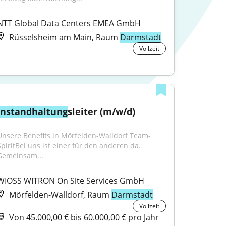
NTT Global Data Centers EMEA GmbH
Rüsselsheim am Main, Raum
Darmstadt
Vollzeit
Instandhaltung
sleiter (m/w/d)
Unsere Benefits in Mörfelden-Walldorf Team-
SpiritBei uns ist einer für den anderen da. 
Gemeinsam...
WIOSS WITRON On Site Services GmbH
Mörfelden-Walldorf, Raum
Darmstadt
Vollzeit
Von 45.000,00 € bis 60.000,00 € pro Jahr