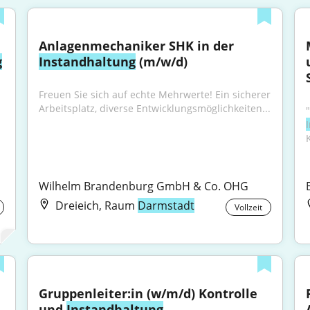
Anlagenmechaniker SHK in der 
g
Instandhaltung
 (m/w/d)
Freuen Sie sich auf echte Mehrwerte! Ein sicherer 
Arbeitsplatz, diverse Entwicklungsmöglichkeiten...
Wilhelm Brandenburg GmbH & Co. OHG
Dreieich, Raum
Darmstadt
Vollzeit
Gruppenleiter:in (w/m/d) Kontrolle 
und 
Instandhaltung