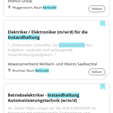
Rhenus Group
Muggensturm, Raum
Karlsruhe
Vollzeit
Elektriker / Elektroniker (m/w/d) für die 
Instandhaltung
"...Elektroniker (m/w/d)für die 
Instandhaltung
 Ihre 
Aufgaben: laufende und vorbeugende 
Instandhaltungsaufgaben..."
Abwasserverband Weißach- und Oberes Saalbachtal
Bruchsal, Raum
Karlsruhe
Vollzeit
Betriebselektriker - 
Instandhaltung
Automatisierungstechnik (w/m/d)
Als Global Player sorgen wir bei SEW-EURODRIVE für 
Bewegung mit wegweisenden Technologien und...