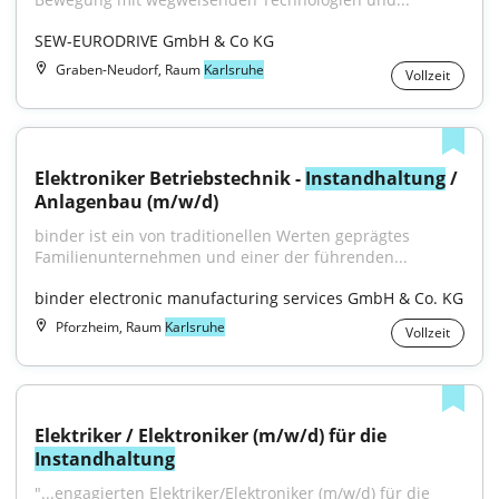
SEW-EURODRIVE GmbH & Co KG
Graben-Neudorf, Raum
Karlsruhe
Vollzeit
Elektroniker Betriebstechnik - 
Instandhaltung
 / 
Anlagenbau (m/w/d)
binder ist ein von traditionellen Werten geprägtes 
Familienunternehmen und einer der führenden...
binder electronic manufacturing services GmbH & Co. KG
Pforzheim, Raum
Karlsruhe
Vollzeit
Elektriker / Elektroniker (m/w/d) für die 
Instandhaltung
"...engagierten Elektriker/Elektroniker (m/w/d) für die 