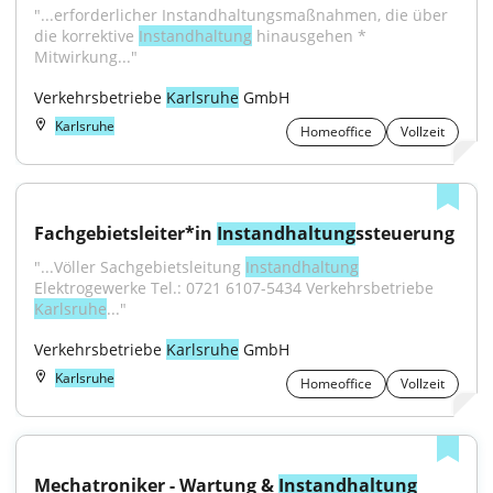
"...erforderlicher Instandhaltungsmaßnahmen, die über 
die korrektive 
Instandhaltung
 hinausgehen * 
Mitwirkung..."
Verkehrsbetriebe 
Karlsruhe
 GmbH
Karlsruhe
Homeoffice
Vollzeit
Fachgebietsleiter*in 
Instandhaltung
ssteuerung
"...Völler Sachgebietsleitung 
Instandhaltung
Elektrogewerke Tel.: 0721 6107-5434 Verkehrsbetriebe 
Karlsruhe
..."
Verkehrsbetriebe 
Karlsruhe
 GmbH
Karlsruhe
Homeoffice
Vollzeit
Mechatroniker - Wartung & 
Instandhaltung