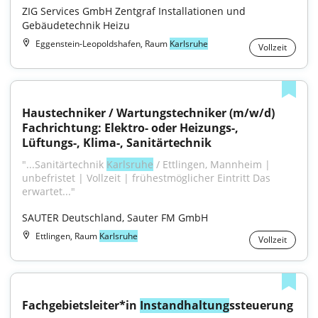
ZIG Services GmbH Zentgraf Installationen und 
Gebäudetechnik Heizu
Eggenstein-Leopoldshafen, Raum
Karlsruhe
Vollzeit
Haustechniker / Wartungstechniker (m/w/d) 
Fachrichtung: Elektro- oder Heizungs-, 
Lüftungs-, Klima-, Sanitärtechnik
"...Sanitärtechnik 
Karlsruhe
 / Ettlingen, Mannheim | 
unbefristet | Vollzeit | frühestmöglicher Eintritt Das 
erwartet..."
SAUTER Deutschland, Sauter FM GmbH
Ettlingen, Raum
Karlsruhe
Vollzeit
Fachgebietsleiter*in 
Instandhaltung
ssteuerung