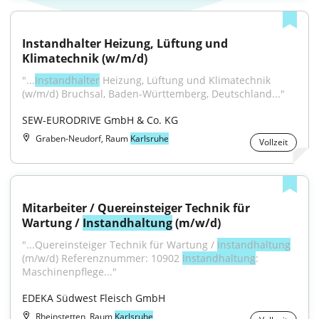
Instandhalter Heizung, Lüftung und 
Klimatechnik (w/m/d)
"...
Instandhalter
 Heizung, Lüftung und Klimatechnik 
(w/m/d) Bruchsal, Baden-Württemberg, Deutschland..."
SEW-EURODRIVE GmbH & Co. KG
Graben-Neudorf, Raum
Karlsruhe
Vollzeit
Mitarbeiter / Quereinsteiger Technik für 
Wartung / 
Instandhaltung
 (m/w/d)
"...Quereinsteiger Technik für Wartung / 
Instandhaltung
(m/w/d) Referenznummer: 10902 
Instandhaltung
: 
Maschinenpflege..."
EDEKA Südwest Fleisch GmbH
Rheinstetten, Raum
Karlsruhe