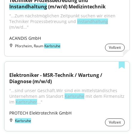
Techniker Prozessbetreuung und 
Instandhaltung
 (m/w/d) Medizintechnik
"...Zum nächstmöglichen Zeitpunkt suchen wir einen 
Techniker Prozessbetreuung und 
Instandhaltung
(m/w/d..."
ACANDIS GmbH
Pforzheim, Raum
Karlsruhe
Vollzeit
Elektroniker - MSR-Technik / Wartung / 
Diagnose (m/w/d)
"...sind unser Geschäft.Wir sind ein mittelständisches 
Unternehmen am Standort 
Karlsruhe
 mit dem Firmensitz 
im 
Karlsruher
..."
PROTECH Elektrotechnik GmbH
Karlsruhe
Vollzeit