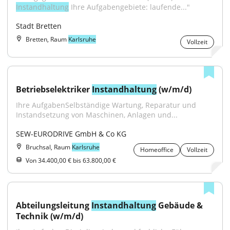
Instandhaltung
 Ihre Aufgabengebiete: laufende..."
Stadt Bretten
Bretten, Raum
Karlsruhe
Vollzeit
Betriebselektriker 
Instandhaltung
 (w/m/d)
Ihre AufgabenSelbständige Wartung, Reparatur und 
Instandsetzung von Maschinen, Anlagen und...
SEW-EURODRIVE GmbH & Co KG
Bruchsal, Raum
Karlsruhe
Homeoffice
Vollzeit
Von 34.400,00 € bis 63.800,00 €
Abteilungsleitung 
Instandhaltung
 Gebäude & 
Technik (w/m/d)