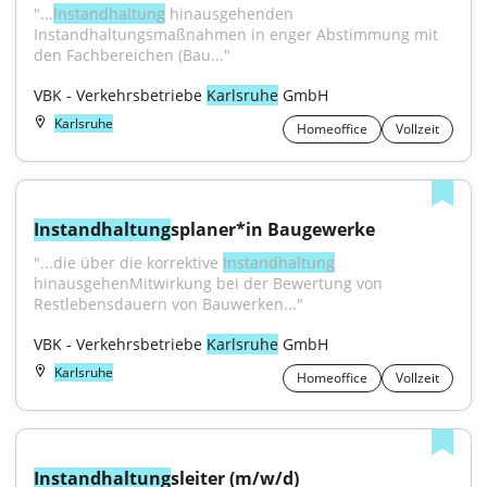
"...
Instandhaltung
 hinausgehenden 
Instandhaltungsmaßnahmen in enger Abstimmung mit 
den Fachbereichen (Bau..."
VBK - Verkehrsbetriebe 
Karlsruhe
 GmbH
Karlsruhe
Homeoffice
Vollzeit
Instandhaltung
splaner*in Baugewerke
"...die über die korrektive 
Instandhaltung
hinausgehenMitwirkung bei der Bewertung von 
Restlebensdauern von Bauwerken..."
VBK - Verkehrsbetriebe 
Karlsruhe
 GmbH
Karlsruhe
Homeoffice
Vollzeit
Instandhaltung
sleiter (m/w/d)