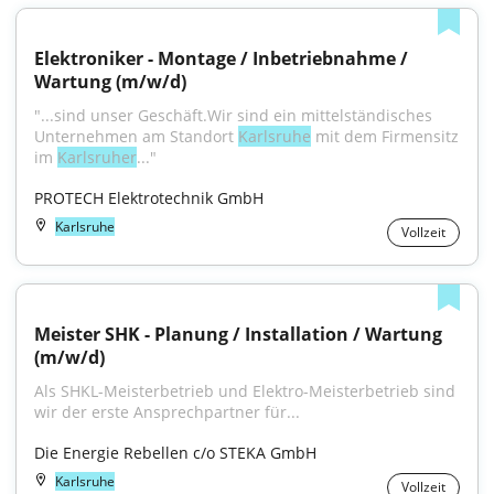
Elektroniker - Montage / Inbetriebnahme / 
Wartung (m/w/d)
"...sind unser Geschäft.Wir sind ein mittelständisches 
Unternehmen am Standort 
Karlsruhe
 mit dem Firmensitz 
im 
Karlsruher
..."
PROTECH Elektrotechnik GmbH
Karlsruhe
Vollzeit
Meister SHK - Planung / Installation / Wartung 
(m/w/d)
Als SHKL-Meisterbetrieb und Elektro-Meisterbetrieb sind 
wir der erste Ansprechpartner für...
Die Energie Rebellen c/o STEKA GmbH
Karlsruhe
Vollzeit