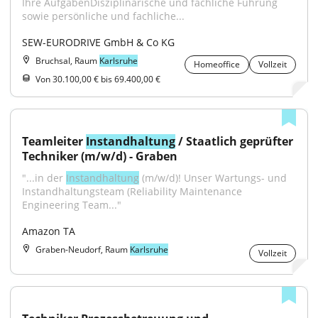
Ihre AufgabenDisziplinarische und fachliche Führung 
sowie persönliche und fachliche...
SEW-EURODRIVE GmbH & Co KG
Bruchsal, Raum
Karlsruhe
Homeoffice
Vollzeit
Von 30.100,00 € bis 69.400,00 €
Teamleiter 
Instandhaltung
 / Staatlich geprüfter 
Techniker (m/w/d) - Graben
"...in der 
Instandhaltung
 (m/w/d)! Unser Wartungs- und 
Instandhaltungsteam (Reliability Maintenance 
Engineering Team..."
Amazon TA
Graben-Neudorf, Raum
Karlsruhe
Vollzeit