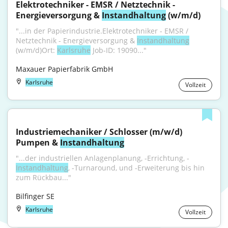
Elektrotechniker - EMSR / Netztechnik - 
Energieversorgung & 
Instandhaltung
 (w/m/d)
"...in der Papierindustrie.Elektrotechniker - EMSR / 
Netztechnik - Energieversorgung & 
Instandhaltung
(w/m/d)Ort: 
Karlsruhe
 Job-ID: 19090..."
Maxauer Papierfabrik GmbH
Karlsruhe
Vollzeit
Industriemechaniker / Schlosser (m/w/d) 
Pumpen & 
Instandhaltung
"...der industriellen Anlagenplanung, -Errichtung, -
Instandhaltung
, -Turnaround, und -Erweiterung bis hin 
zum Rückbau..."
Bilfinger SE
Karlsruhe
Vollzeit