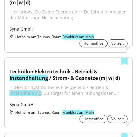
(m|w|d)
Hier bringst Du Deine Energie ein: • Du führst in Anlagen 
der Mittel- und Hochspannung...
Syna GmbH
Hofheim am Taunus, Raum
Frankfurt am Main
Homeoffice
Vollzeit
Techniker Elektrotechnik - Betrieb & 
Instandhaltung
 / Strom- & Gasnetze (m|w|d)
"...Hier bringst Du Deine Energie ein: • Betrieb & 
Instandhaltung
: Du sorgst für einen reibungslosen..."
Syna GmbH
Hofheim am Taunus, Raum
Frankfurt am Main
Homeoffice
Vollzeit