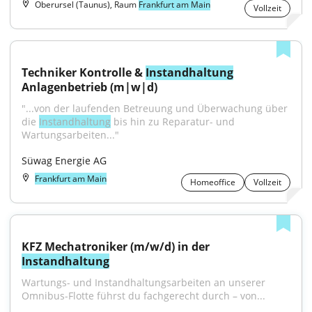
Oberursel (Taunus), Raum
Frankfurt am Main
Vollzeit
Techniker Kontrolle & 
Instandhaltung
Anlagenbetrieb (m|w|d)
"...von der laufenden Betreuung und Überwachung über 
die 
Instandhaltung
 bis hin zu Reparatur- und 
Wartungsarbeiten..."
Süwag Energie AG
Frankfurt am Main
Homeoffice
Vollzeit
KFZ Mechatroniker (m/w/d) in der 
Instandhaltung
Wartungs- und Instandhaltungsarbeiten an unserer 
Omnibus-Flotte führst du fachgerecht durch – von...