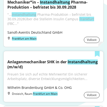
Mechaniker*in – 
Instandhaltung
 Pharma-
Produktion – befristet bis 30.09.2028
"...
Instandhaltung
 Pharma-Produktion – befristet bis 
30.09.2028Über die StelleIm Insulin Campus 
Frankfurt
(FBC..."
Sanofi-Aventis Deutschland GmbH
Frankfurt am Main
Vollzeit
Anlagenmechaniker SHK in der 
Instandhaltung
(m/w/d)
Freuen Sie sich auf echte Mehrwerte! Ein sicherer 
Arbeitsplatz, diverse Entwicklungsmöglichkeiten...
Wilhelm Brandenburg GmbH & Co. OHG
Dreieich, Raum
Frankfurt am Main
Vollzeit