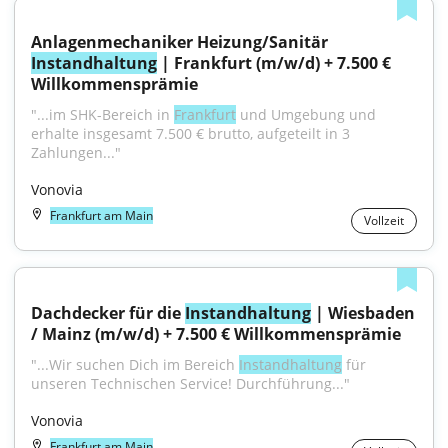
Anlagenmechaniker Heizung/Sanitär 
Instandhaltung
 | Frankfurt (m/w/d) + 7.500 € 
Willkommensprämie
"...im SHK-Bereich in 
Frankfurt
 und Umgebung und 
erhalte insgesamt 7.500 € brutto, aufgeteilt in 3 
Zahlungen..."
Vonovia
Frankfurt am Main
Vollzeit
Dachdecker für die 
Instandhaltung
 | Wiesbaden 
/ Mainz (m/w/d) + 7.500 € Willkommensprämie
"...Wir suchen Dich im Bereich 
Instandhaltung
 für 
unseren Technischen Service! Durchführung..."
Vonovia
Frankfurt am Main