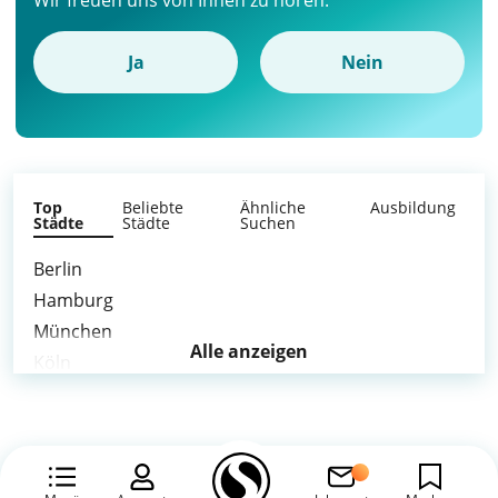
Wir freuen uns von Ihnen zu hören.
Ja
Nein
Top
Beliebte
Ähnliche
Ausbildung
Städte
Städte
Suchen
Berlin
Hamburg
München
Alle anzeigen
Köln
Stuttgart
Düsseldorf
Leipzig
Dortmund