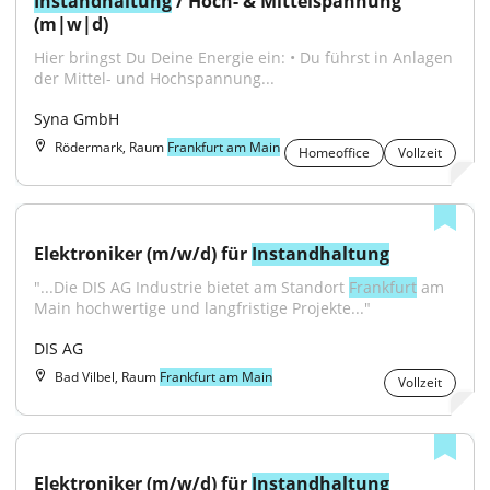
Instandhaltung
 / Hoch- & Mittelspannung 
(m|w|d)
Hier bringst Du Deine Energie ein: • Du führst in Anlagen 
der Mittel- und Hochspannung...
Syna GmbH
Rödermark, Raum
Frankfurt am Main
Homeoffice
Vollzeit
Elektroniker (m/w/d) für 
Instandhaltung
"...Die DIS AG Industrie bietet am Standort 
Frankfurt
 am 
Main hochwertige und langfristige Projekte..."
DIS AG
Bad Vilbel, Raum
Frankfurt am Main
Vollzeit
Elektroniker (m/w/d) für 
Instandhaltung