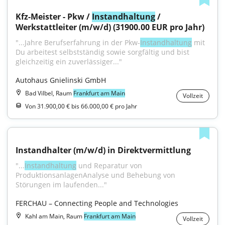
Kfz-Meister - Pkw / 
Instandhaltung
 / 
Werkstattleiter (m/w/d) (31900.00 EUR pro Jahr)
"...Jahre Berufserfahrung in der Pkw-
Instandhaltung
 mit 
Du arbeitest selbstständig sowie sorgfältig und bist 
gleichzeitig ein zuverlässiger..."
Autohaus Gnielinski GmbH
Bad Vilbel, Raum
Frankfurt am Main
Vollzeit
Von 31.900,00 € bis 66.000,00 € pro Jahr
Instandhalter (m/w/d) in Direktvermittlung
"...
Instandhaltung
 und Reparatur von 
ProduktionsanlagenAnalyse und Behebung von 
Störungen im laufenden..."
FERCHAU – Connecting People and Technologies
Kahl am Main, Raum
Frankfurt am Main
Vollzeit