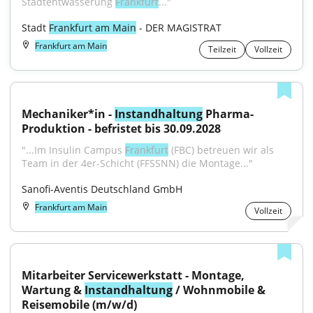
Stadtentwässerung 
Frankfurt
..."
Stadt 
Frankfurt am Main
 - DER MAGISTRAT
Frankfurt am Main
Teilzeit
Vollzeit
Mechaniker*in - 
Instandhaltung
 Pharma-
Produktion - befristet bis 30.09.2028
"...Im Insulin Campus 
Frankfurt
 (FBC) betreuen wir als 
Team in der 4er-Schicht (FFSSNN) die Montage..."
Sanofi-Aventis Deutschland GmbH
Frankfurt am Main
Vollzeit
Mitarbeiter Servicewerkstatt - Montage, 
Wartung & 
Instandhaltung
 / Wohnmobile & 
Reisemobile (m/w/d)