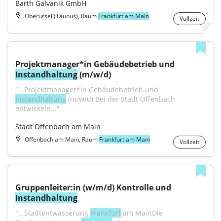
Barth Galvanik GmbH
Oberursel (Taunus), Raum
Frankfurt am Main
Vollzeit
Projektmanager*in Gebäudebetrieb und 
Instandhaltung
 (m/w/d)
"...Projektmanager*in Gebäudebetrieb und 
Instandhaltung
 (m/w/d) Bei der Stadt Offenbach 
entwickeln..."
Stadt Offenbach am Main
Offenbach am Main, Raum
Frankfurt am Main
Vollzeit
Gruppenleiter:in (w/m/d) Kontrolle und 
Instandhaltung
"...Stadtentwässerung 
Frankfurt
 am MainDie 