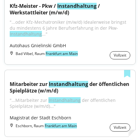
Kfz-Meister - Pkw / 
Instandhaltung
 / 
Werkstattleiter (m/w/d)
"...oder Kfz-Mechatroniker (m/w/d) Idealerweise bringst 
du mindestens 6 Jahre Berufserfahrung in der Pkw-
Instandhaltung
..."
Autohaus Gnielinski GmbH
Bad Vilbel, Raum
Frankfurt am Main
Vollzeit
Mitarbeiter zur 
Instandhaltung
 der öffentlichen 
Spielplätze (w/m/d)
"...Mitarbeiter zur 
Instandhaltung
 der öffentlichen 
Spielplätze (w/m/d)..."
Magistrat der Stadt Eschborn
Eschborn, Raum
Frankfurt am Main
Vollzeit