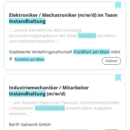
Elektroniker / Mechatroniker (m/w/d) im Team 
Instandhaltung
"...unsere betriebliche Altersvorsorge 
(Zusatzversorgungskasse der Stadt 
Frankfurt
 am Main) – 
und (selbstverständlich..."
Stadtwerke Verkehrsgesellschaft 
Frankfurt am Main
 mbH
Frankfurt am Main
Vollzeit
Industriemechaniker / Mitarbeiter 
Instandhaltung
 (m/w/d)
"...am Standort Oberursel (Taunus): Industriemechaniker 
/ Mitarbeiter 
Instandhaltung
 (m/w/d) Diese Aufgaben 
veredeln..."
Barth Galvanik GmbH