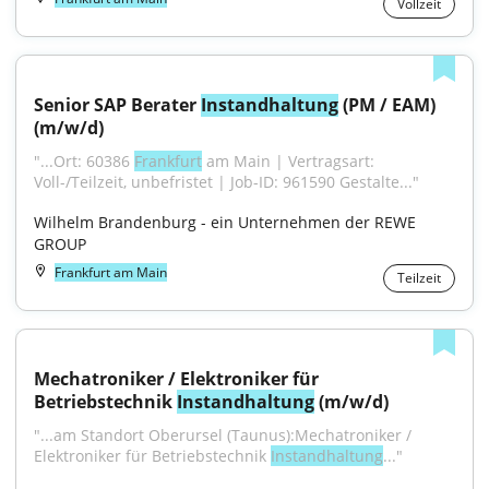
Vollzeit
Senior SAP Berater 
Instandhaltung
 (PM / EAM) 
(m/w/d)
"...Ort: 60386 
Frankfurt
 am Main | Vertragsart: 
Voll-/Teilzeit, unbefristet | Job-ID: 961590 Gestalte..."
Wilhelm Brandenburg - ein Unternehmen der REWE 
GROUP
Frankfurt am Main
Teilzeit
Mechatroniker / Elektroniker für 
Betriebstechnik 
Instandhaltung
 (m/w/d)
"...am Standort Oberursel (Taunus):Mechatroniker / 
Elektroniker für Betriebstechnik 
Instandhaltung
..."