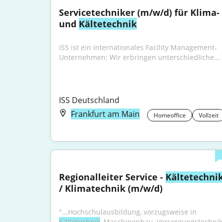
Servicetechniker (m/w/d) für Klima- 
und 
Kältetechnik
ISS ist ein internationales Facility Management-
Unternehmen: Wir erbringen unterschiedliche...
ISS Deutschland
Frankfurt am Main
Homeoffice
Vollzeit
Regionalleiter Service - 
Kältetechni
/ Klimatechnik (m/w/d)
"...Hochschulausbildung, vorzugsweise in 
Kältetechnik
, Maschinenbau, Versorgungstechnik