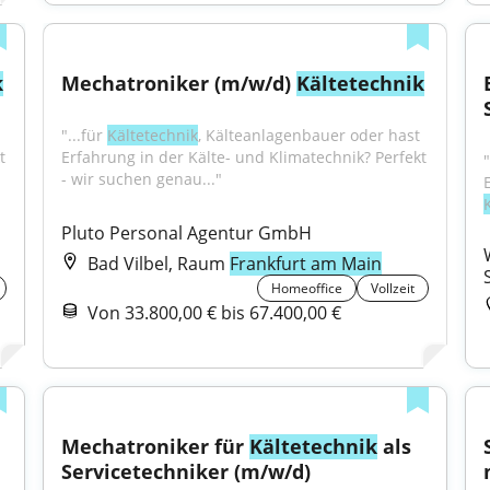
k
Mechatroniker (m/w/d) 
Kältetechnik
"...für 
Kältetechnik
, Kälteanlagenbauer oder hast 
 
Erfahrung in der Kälte- und Klimatechnik? Perfekt 
- wir suchen genau..."
Pluto Personal Agentur GmbH
Bad Vilbel, Raum
Frankfurt am Main
Homeoffice
Vollzeit
Von 33.800,00 € bis 67.400,00 €
Mechatroniker für 
Kältetechnik
 als 
Servicetechniker (m/w/d)