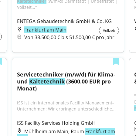
 
Kältetechniker
 (w/m/d) Darmstadt | Unbefristet | 
Vollzeit..."
ENTEGA Gebäudetechnik GmbH & Co. KG
Frankfurt am Main
Vollzeit
Von 38.500,00 € bis 51.500,00 € pro Jahr
Servicetechniker (m/w/d) für Klima- 
und 
Kältetechnik
 (3600.00 EUR pro 
Monat)
ISS ist ein internationales Facility Management-
Unternehmen: Wir erbringen unterschiedliche...
ISS Facility Services Holding GmbH
Mühlheim am Main, Raum
Frankfurt am