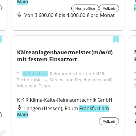
n
Main
Homeoffice
Vollzeit
Von 3.600,00 € bis 4.000,00 € pro Monat
Kälteanlagenbauermeister(m/w/d) 
mit festem Einsatzort
"...
Kältetechnik
, Reinraumtechnik und MSR-
"
Technik (Mess-, Steuer- und Regelungstechnik). 
Mit einem Team..."
K K R Klima-Kälte-Reinraumtechnik GmbH
Langen (Hessen), Raum
Frankfurt am
Main
Vollzeit