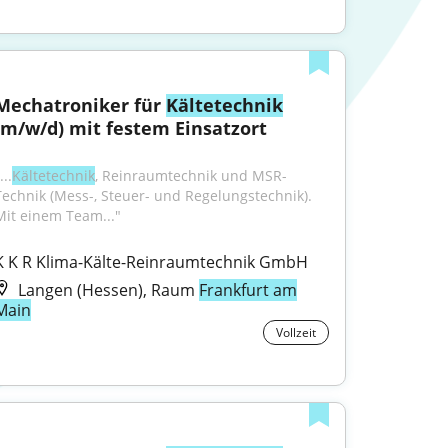
Mechatroniker für 
Kältetechnik
(m/w/d) mit festem Einsatzort
...
Kältetechnik
, Reinraumtechnik und MSR-
Technik (Mess-, Steuer- und Regelungstechnik). 
Mit einem Team..."
K K R Klima-Kälte-Reinraumtechnik GmbH
Langen (Hessen), Raum
Frankfurt am
Main
Vollzeit