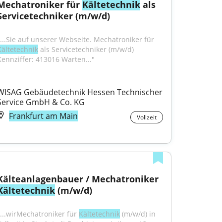
Mechatroniker für 
Kältetechnik
 als 
Servicetechniker (m/w/d)
"...Sie auf unserer Webseite. Mechatroniker für 
Kältetechnik
 als Servicetechniker (m/w/d) 
Kennziffer: 413016 Warten..."
WISAG Gebäudetechnik Hessen Technischer 
Service GmbH & Co. KG
Frankfurt am Main
Vollzeit
Kälteanlagenbauer / Mechatroniker 
Kältetechnik
 (m/w/d)
"...wirMechatroniker für 
Kältetechnik
 (m/w/d) in 