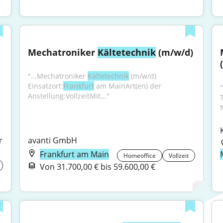
Mechatroniker 
Kältetechnik
 (m/w/d)
"...Mechatroniker 
Kältetechnik
 (m/w/d) 
Einsatzort:
Frankfurt
 am MainArt(en) der 
"
Anstellung:VollzeitMit..."
 
avanti GmbH
Frankfurt am Main
Homeoffice
Vollzeit
Von 31.700,00 € bis 59.600,00 €