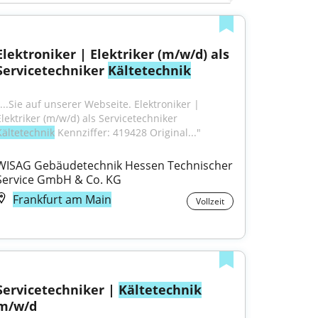
Elektroniker | Elektriker (m/w/d) als 
Servicetechniker 
Kältetechnik
"...Sie auf unserer Webseite. Elektroniker | 
Elektriker (m/w/d) als Servicetechniker 
Kältetechnik
 Kennziffer: 419428 Original..."
WISAG Gebäudetechnik Hessen Technischer 
Service GmbH & Co. KG
Frankfurt am Main
Vollzeit
Servicetechniker | 
Kältetechnik
m/w/d