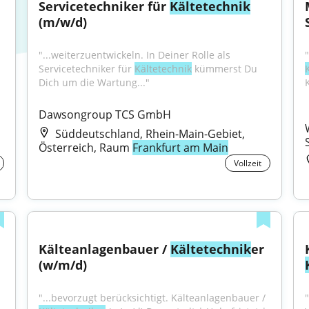
Servicetechniker für 
Kältetechnik
(m/w/d)
"...weiterzuentwickeln. In Deiner Rolle als 
Servicetechniker für 
Kältetechnik
 kümmerst Du 
Dich um die Wartung..."
Dawsongroup TCS GmbH
Süddeutschland, Rhein-Main-Gebiet,
Österreich, Raum
Frankfurt am Main
Vollzeit
Kälteanlagenbauer / 
Kältetechnik
er 
(w/m/d)
"...bevorzugt berücksichtigt. Kälteanlagenbauer / 