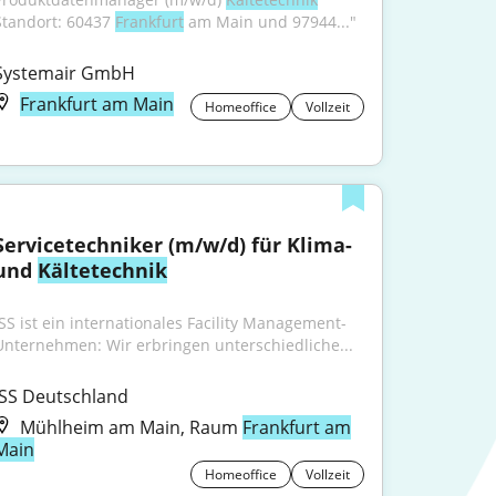
Standort: 60437 
Frankfurt
 am Main und 97944..."
Systemair GmbH
Frankfurt am Main
Homeoffice
Vollzeit
Servicetechniker (m/w/d) für Klima- 
und 
Kältetechnik
ISS ist ein internationales Facility Management-
Unternehmen: Wir erbringen unterschiedliche...
ISS Deutschland
Mühlheim am Main, Raum
Frankfurt am
Main
Homeoffice
Vollzeit