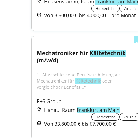
Heusenstamm, Raum
Frankfurt am Mai
Homeoffice
Vollzeit
Von 3.600,00 € bis 4.000,00 € pro Monat
Mechatroniker für 
Kältetechnik
(m/w/d)
"...Abgeschlossene Berufsausbildung als 
Mechatroniker für 
Kältetechnik
 oder 
vergleichbar;Benefits..."
R+S Group
Hanau, Raum
Frankfurt am Main
Homeoffice
Vollzeit
Von 33.800,00 € bis 67.700,00 €