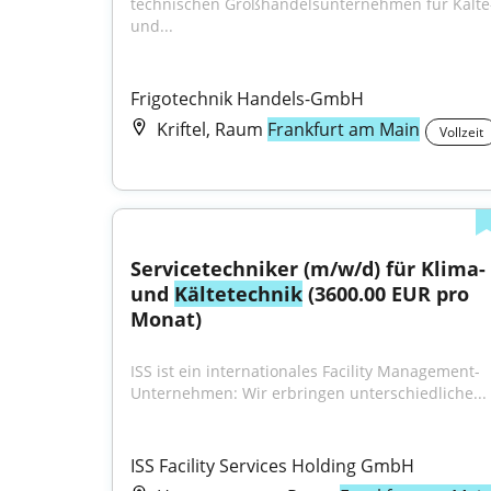
technischen Großhandelsunternehmen für Kälte-
und...
Frigotechnik Handels-GmbH
Kriftel, Raum
Frankfurt am Main
Vollzeit
Servicetechniker (m/w/d) für Klima- 
und 
Kältetechnik
 (3600.00 EUR pro 
Monat)
ISS ist ein internationales Facility Management-
Unternehmen: Wir erbringen unterschiedliche...
ISS Facility Services Holding GmbH