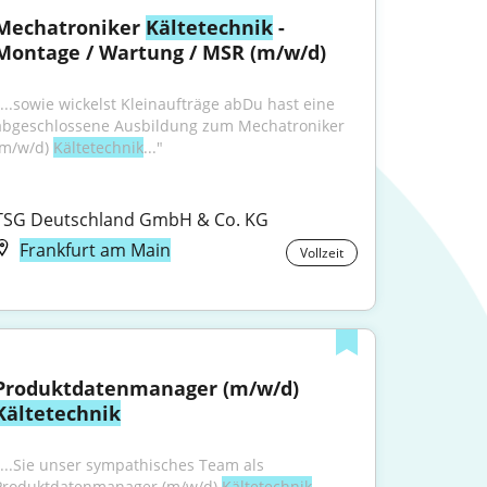
Mechatroniker 
Kältetechnik
 - 
Montage / Wartung / MSR (m/w/d)
"...sowie wickelst Kleinaufträge abDu hast eine 
abgeschlossene Ausbildung zum Mechatroniker 
(m/w/d) 
Kältetechnik
..."
TSG Deutschland GmbH & Co. KG
Frankfurt am Main
Vollzeit
Produktdatenmanager (m/w/d) 
Kältetechnik
"...Sie unser sympathisches Team als 
Produktdatenmanager (m/w/d) 
Kältetechnik