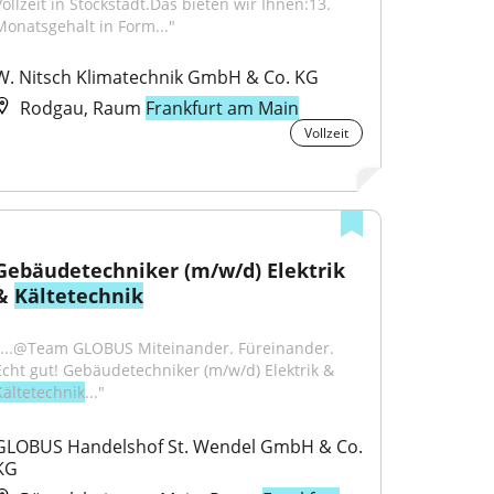
Vollzeit in Stockstadt.Das bieten wir Ihnen:13. 
Monatsgehalt in Form..."
W. Nitsch Klimatechnik GmbH & Co. KG
Rodgau, Raum
Frankfurt am Main
Vollzeit
Gebäudetechniker (m/w/d) Elektrik 
& 
Kältetechnik
"...@Team GLOBUS Miteinander. Füreinander. 
Echt gut! Gebäudetechniker (m/w/d) Elektrik & 
Kältetechnik
..."
GLOBUS Handelshof St. Wendel GmbH & Co. 
KG