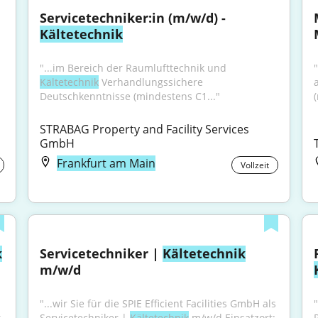
Servicetechniker:in (m/w/d) - 
Kältetechnik
"...im Bereich der Raumlufttechnik und 
Kältetechnik
 Verhandlungssichere 
Deutschkenntnisse (mindestens C1..."
STRABAG Property and Facility Services 
GmbH
Frankfurt am Main
Vollzeit
k
Servicetechniker | 
Kältetechnik
m/w/d
"...wir Sie für die SPIE Efficient Facilities GmbH als 
 
Servicetechniker | 
Kältetechnik
 m/w/d Einsatzort: 