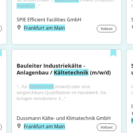
Frankfurt
..."
SPIE Efficient Facilities GmbH
Frankfurt am Main
Vollzeit
Bauleiter Industriekälte - 
Anlagenbau / 
Kältetechnik
 (m/w/d)
"...für 
Kältetechnik
 (m/w/d) oder eine 
vergleichbare Qualifikation im Handwerk. Sie 
bringen mindestens 3..."
Dussmann Kälte- und Klimatechnik GmbH
Frankfurt am Main
Vollzeit