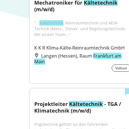
Mechatroniker für 
Kältetechnik
(m/w/d)
"...
Kältetechnik
, Reinraumtechnik und MSR-
Technik (Mess-, Steuer- und Regelungstechnik). 
Mit einem Team..."
K K R Klima-Kälte-Reinraumtechnik GmbH
Langen (Hessen), Raum
Frankfurt am
Main
Vollzeit
Projektleiter 
Kältetechnik
 - TGA / 
Klimatechnik (m/w/d)
Frigotechnik gehört zu den führenden 