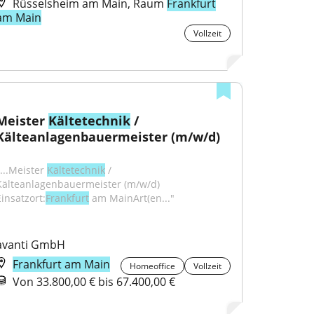
Rüsselsheim am Main, Raum
Frankfurt
am Main
Vollzeit
Meister 
Kältetechnik
 / 
Kälteanlagenbauermeister (m/w/d)
...Meister 
Kältetechnik
 / 
Kälteanlagenbauermeister (m/w/d) 
Einsatzort:
Frankfurt
 am MainArt(en..."
avanti GmbH
Frankfurt am Main
Homeoffice
Vollzeit
Von 33.800,00 € bis 67.400,00 €