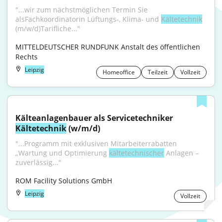
"...wir zum nächstmöglichen Termin Sie 
alsFachkoordinatorin Lüftungs-, Klima- und 
Kältetechnik
(m⁠/⁠w⁠/⁠d)Tarifliche..."
MITTELDEUTSCHER RUNDFUNK Anstalt des öffentlichen 
Rechts
Leipzig
Homeoffice
Teilzeit
Vollzeit
Kälteanlagenbauer als Servicetechniker 
Kältetechnik
 (w/m/d)
"...Programm mit exklusiven Mitarbeiterrabatten 
„Wartung und Optimierung 
kältetechnischer
 Anlagen – 
zuverlässig..."
ROM Facility Solutions GmbH
Leipzig
Vollzeit