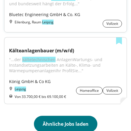
und bundesweit hängt der Erfolg..."
Bluetec Engineering GmbH & Co. KG
Eilenburg, Raum
Leipzig
Vollzeit
Kälteanlagenbauer (m/w/d)
"...der 
kältetechnischen
 AnlagenWartungs- und 
Instandsetzungsarbeiten an Kälte-, Klima- und 
WärmepumpenanlagenIhr ProfilSie..."
König GmbH & Co KG
Leipzig
Homeoffice
Vollzeit
Von 33.700,00 € bis 69.100,00 €
Ähnliche Jobs laden