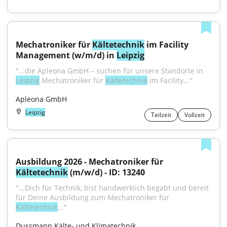
Mechatroniker für 
Kältetechnik
 im Facility 
Management (w/m/d) in 
Leipzig
"...die Apleona GmbH – suchen für unsere Standorte in 
Leipzig
 Mechatroniker für 
Kältetechnik
 im Facility..."
Apleona GmbH
Leipzig
Teilzeit
Vollzeit
Ausbildung 2026 - Mechatroniker für 
Kältetechnik
 (m/w/d) - ID: 13240
"...Dich für Technik, bist handwerklich begabt und bereit 
für Deine Ausbildung zum Mechatroniker für 
Kältetechnik
..."
Dussmann Kälte- und Klimatechnik