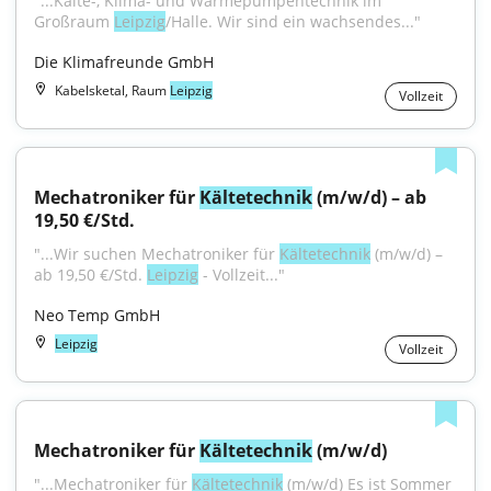
"...Kälte-, Klima- und Wärmepumpentechnik im 
Großraum 
Leipzig
/Halle. Wir sind ein wachsendes..."
Die Klimafreunde GmbH
Kabelsketal, Raum
Leipzig
Vollzeit
Mechatroniker für 
Kältetechnik
 (m/w/d) – ab 
19,50 €/Std.
"...Wir suchen Mechatroniker für 
Kältetechnik
 (m/w/d) – 
ab 19,50 €/Std. 
Leipzig
 - Vollzeit..."
Neo Temp GmbH
Leipzig
Vollzeit
Mechatroniker für 
Kältetechnik
 (m/w/d)
"...Mechatroniker für 
Kältetechnik
 (m/w/d) Es ist Sommer 