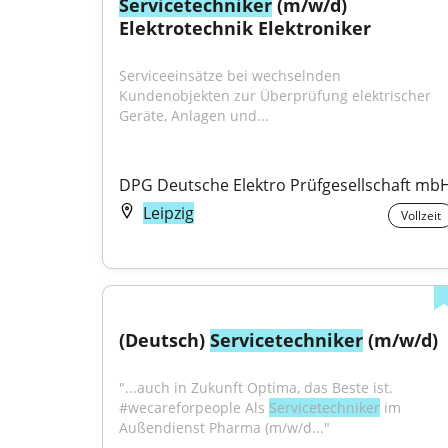
Servicetechniker
 (m/w/d) 
Elektrotechnik Elektroniker
Serviceeinsätze bei wechselnden 
Kundenobjekten zur Überprüfung elektrischer 
Geräte, Anlagen und...
DPG Deutsche Elektro Prüfgesellschaft mb
Leipzig
Vollzeit
(Deutsch) 
Servicetechniker
 (m/w/d)
"...auch in Zukunft Optima, das Beste ist. 
#wecareforpeople Als 
Servicetechniker
 im 
Außendienst Pharma (m/w/d..."