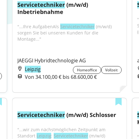
Servicetechniker
 (m/w/d) 
Inbetriebnahme
"...Ihre AufgabenAls 
Servicetechniker
 (m/w/d) 
sorgen Sie bei unseren Kunden für die 
Montage..."
JAEGGI Hybridtechnologie AG
Leipzig
Homeoffice
Vollzeit
Von 34.100,00 € bis 68.600,00 €
Servicetechniker
 (m/w/d) Schlosser
"...wir zum nächstmöglichen Zeitpunkt am 
Standort 
Leipzig
: 
Servicetechniker
 (m/w/d) 
"