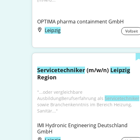
OPTIMA pharma containment GmbH
Leipzig
Vollzeit
Servicetechniker
 (m/w/n) 
Leipzig
Region
"...oder vergleichbare 
AusbildungBerufserfahrung als 
Servicetechniker
sowie Branchenkenntnis im Bereich Heizung, 
Sanitär..."
IMI Hydronic Engineering Deutschland 
GmbH