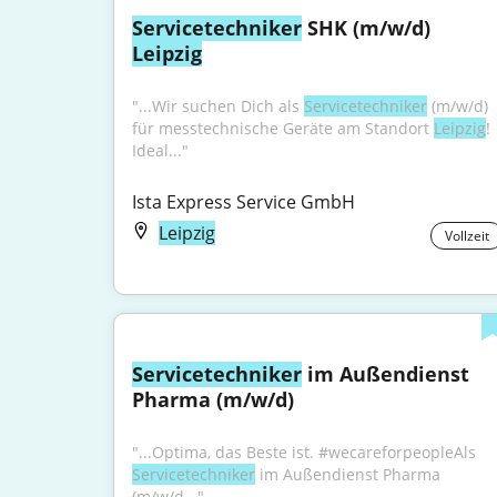
Servicetechniker
 SHK (m/w/d) 
Leipzig
"...Wir suchen Dich als 
Servicetechniker
 (m/w/d) 
für messtechnische Geräte am Standort 
Leipzig
! 
Ideal..."
Ista Express Service GmbH
Leipzig
Vollzeit
Servicetechniker
 im Außendienst 
Pharma (m/w/d)
"...Optima, das Beste ist. #wecareforpeopleAls 
Servicetechniker
 im Außendienst Pharma 
(m/w/d..."