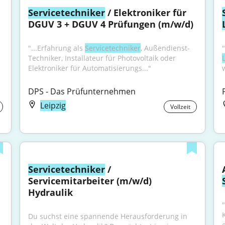
Servicetechniker
 / Elektroniker für 
DGUV 3 + DGUV 4 Prüfungen (m/w/d)
"...Erfahrung als 
Servicetechniker
, Außendienst-
Techniker, Installateur für Photovoltaik oder 
Elektroniker für Automatisierungs..."
DPS - Das Prüfunternehmen
Leipzig
Vollzeit
Servicetechniker
 / 
Servicemitarbeiter (m/w/d) 
Hydraulik
"
Du suchst eine spannende Herausforderung in 