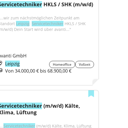
Servicetechniker
 HKLS / SHK (m/w/d)
"...wir zum nächstmöglichen Zeitpunkt am 
Standort 
Leipzig
: 
Servicetechniker
 HKLS / SHK 
(m/w/d) Dein Start wird über avanti..."
avanti GmbH
Leipzig
Homeoffice
Vollzeit
Von 34.000,00 € bis 68.900,00 €
Servicetechniker
 (m/w/d) Kälte, 
Klima, Lüftung
...
Servicetechniker
 (m/w/d) Kälte, Klima, Lüftung 