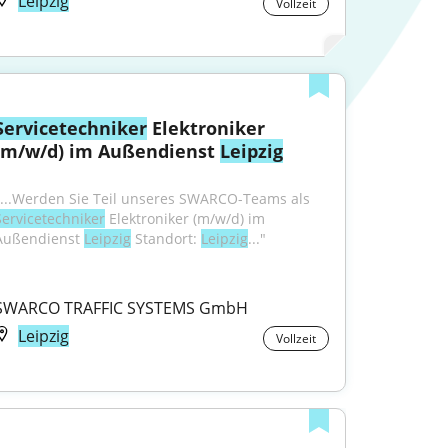
Leipzig
Vollzeit
Servicetechniker
 Elektroniker 
(m/w/d) im Außendienst 
Leipzig
"...Werden Sie Teil unseres SWARCO-Teams als 
Servicetechniker
 Elektroniker (m/w/d) im 
Außendienst 
Leipzig
 Standort: 
Leipzig
..."
SWARCO TRAFFIC SYSTEMS GmbH
Leipzig
Vollzeit