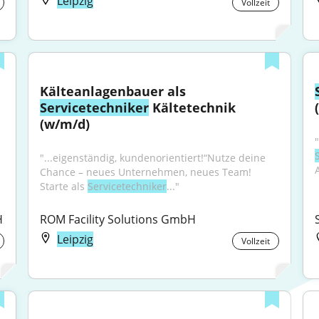
Leipzig
Vollzeit
Kälteanlagenbauer als 
Servicetechniker
 Kältetechnik 
(w/m/d)
"...eigenständig, kundenorientiert!“Nutze deine 
Chance – neues Unternehmen, neues Team! 
Starte als 
Servicetechniker
..."
H
ROM Facility Solutions GmbH
Leipzig
Vollzeit