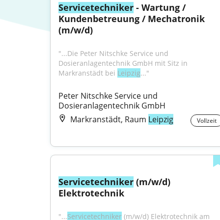
Servicetechniker
 - Wartung / 
Kundenbetreuung / Mechatronik 
(m/w/d)
"...Die Peter Nitschke Service und 
Dosieranlagentechnik GmbH mit Sitz in 
Markranstädt bei 
Leipzig
..."
Peter Nitschke Service und 
Dosieranlagentechnik GmbH
Markranstädt, Raum
Leipzig
Vollzeit
Servicetechniker
 (m/w/d) 
Elektrotechnik
"...
Servicetechniker
 (m/w/d) Elektrotechnik am 