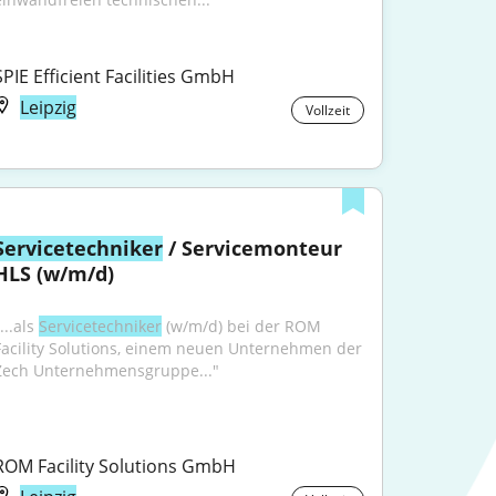
SPIE Efficient Facilities GmbH
Leipzig
Vollzeit
Servicetechniker
 / Servicemonteur 
HLS (w/m/d)
...als 
Servicetechniker
 (w/m/d) bei der ROM 
Facility Solutions, einem neuen Unternehmen der 
Zech Unternehmensgruppe..."
ROM Facility Solutions GmbH