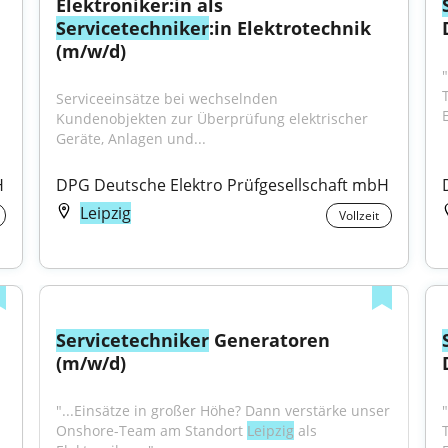
Elektroniker:in als 
Servicetechniker
:in Elektrotechnik 
(m/w/d)
"
Serviceeinsätze bei wechselnden 
Kundenobjekten zur Überprüfung elektrischer 
Geräte, Anlagen und...
H
DPG Deutsche Elektro Prüfgesellschaft mbH
Leipzig
Vollzeit
Servicetechniker
 Generatoren 
(m/w/d)
"...Einsätze in großer Höhe? Dann verstärke unser 
"
Onshore-Team am Standort 
Leipzig
 als 