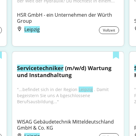
der Welt der Hydraulik? Du möchtest in einem...
HSR GmbH - ein Unternehmen der Würth 
Group
Leipzig
Vollzeit
Servicetechniker
 (m/w/d) Wartung 
und Instandhaltung
"...befindet sich in der Region 
Leipzig
 . Damit 
"
begeistern Sie uns A bgeschlossene 
Berufsausbildung..."
WISAG Gebäudetechnik Mitteldeutschland 
GmbH & Co. KG