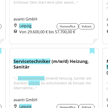
Schlosser Dein Start wird über avanti..."
avanti GmbH
Leipzig
Homeoffice
Vollzeit
Von 29.600,00 € bis 57.700,00 €
Servicetechniker
 (m/w/d) Heizung, 
Sanitär
"...
Servicetechniker
 (m/w/d) Heizung, Sanitär am 
Standort 
Leipzig
 Du entscheidest ob Einsatz mit 
Übernahme..."
avanti GmbH
Leipzig
Homeoffice
Vollzeit