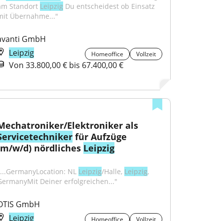
am Standort 
Leipzig
 Du entscheidest ob Einsatz 
mit Übernahme..."
avanti GmbH
Leipzig
Homeoffice
Vollzeit
Von 33.800,00 € bis 67.400,00 €
Mechatroniker/Elektroniker als 
Servicetechniker
 für Aufzüge 
(m/w/d) nördliches 
Leipzig
"...GermanyLocation: NL 
Leipzig
/Halle, 
Leipzig
, 
GermanyMit Deiner erfolgreichen..."
OTIS GmbH
Leipzig
Homeoffice
Vollzeit