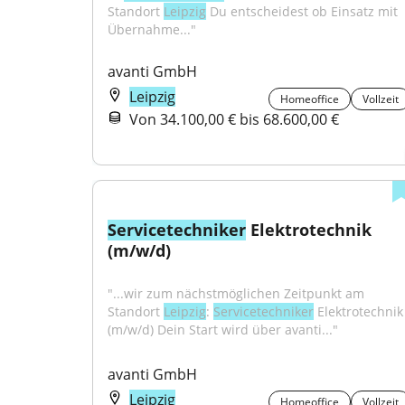
Standort 
Leipzig
 Du entscheidest ob Einsatz mit 
Übernahme..."
avanti GmbH
Leipzig
Homeoffice
Vollzeit
Von 34.100,00 € bis 68.600,00 €
Servicetechniker
 Elektrotechnik 
(m/w/d)
"...wir zum nächstmöglichen Zeitpunkt am 
Standort 
Leipzig
: 
Servicetechniker
 Elektrotechnik 
(m/w/d) Dein Start wird über avanti..."
avanti GmbH
Leipzig
Homeoffice
Vollzeit