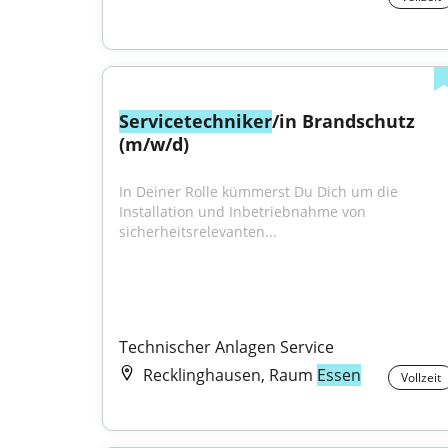
Servicetechniker
/in Brandschutz 
(m/w/d)
In Deiner Rolle kümmerst Du Dich um die 
Installation und Inbetriebnahme von 
sicherheitsrelevanten...
Technischer Anlagen Service
Recklinghausen, Raum
Essen
Vollzeit