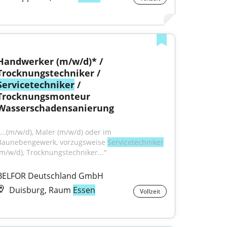
Handwerker (m/w/d)* / 
Trocknungstechniker / 
Servicetechniker
 / 
Trocknungsmonteur 
Wasserschadensanierung
"...(m/w/d), Maler (m/w/d) oder im 
Baunebengewerk, vorzugsweise 
Servicetechniker
(m/w/d), Trocknungstechniker..."
BELFOR Deutschland GmbH
Duisburg, Raum
Essen
Vollzeit