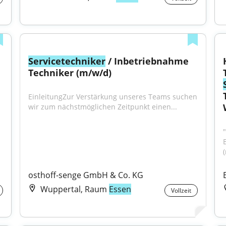
Servicetechniker
 / Inbetriebnahme 
Techniker (m/w/d)
EinleitungZur Verstärkung unseres Teams suchen 
wir zum nächstmöglichen Zeitpunkt einen...
osthoff-senge GmbH & Co. KG
Wuppertal, Raum
Essen
Vollzeit