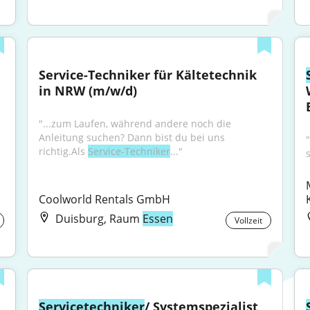
Service-Techniker für Kältetechnik 
in NRW (m/w/d)
"...zum Laufen, während andere noch die 
Anleitung suchen? Dann bist du bei uns 
richtig.Als 
Service-Techniker
..."
Coolworld Rentals GmbH
Duisburg, Raum
Essen
Vollzeit
Servicetechniker
/ Systemspezialist 