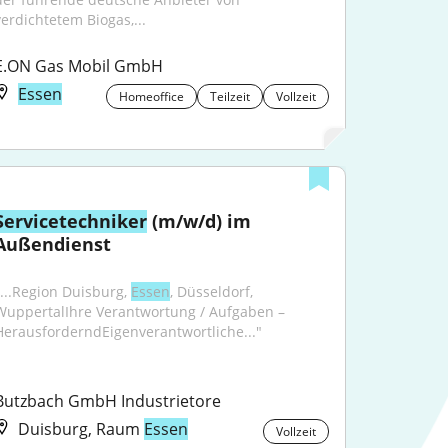
verdichtetem Biogas,...
E.ON Gas Mobil GmbH
Essen
Homeoffice
Teilzeit
Vollzeit
Servicetechniker
 (m/w/d) im 
Außendienst
"...Region Duisburg, 
Essen
, Düsseldorf, 
WuppertalIhre Verantwortung / Aufgaben – 
HerausforderndEigenverantwortliche..."
Butzbach GmbH Industrietore
Duisburg, Raum
Essen
Vollzeit