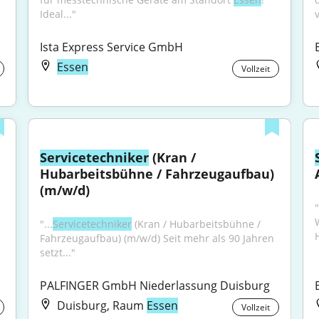
Ideal..."
Ista Express Service GmbH
Essen
Vollzeit
Servicetechniker
 (Kran / 
Hubarbeitsbühne / Fahrzeugaufbau) 
(m/w/d)
"...
Servicetechniker
 (Kran / Hubarbeitsbühne / 
Fahrzeugaufbau) (m/w/d) Seit mehr als 90 Jahren 
setzt..."
PALFINGER GmbH Niederlassung Duisburg
Duisburg, Raum
Essen
Vollzeit