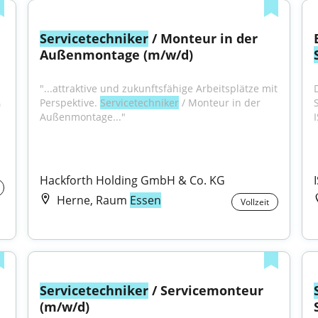
Servicetechniker
 / Monteur in der 
Außenmontage (m/w/d)
"...attraktive und zukunftsfähige Arbeitsplätze mit 
Perspektive. 
Servicetechniker
 / Monteur in der 
 
Außenmontage..."
I
Hackforth Holding GmbH & Co. KG
Herne, Raum
Essen
Vollzeit
Servicetechniker
 / Servicemonteur 
(m/w/d)