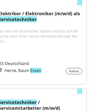
Elektriker / Elektroniker (m/w/d) als 
Servicetechniker
Du hast ein technisches Talent und bist auf der 
Suche nach einer neuen Herausforderung? Bei 
SS...
ISS Deutschland
Herne, Raum
Essen
Vollzeit
Servicetechniker
 / 
Servicemitarbeiter (m/w/d) 