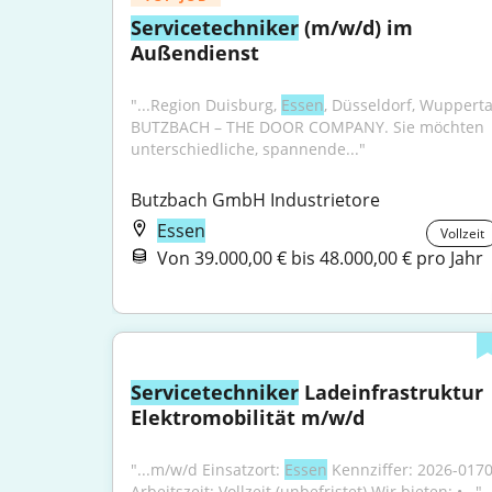
Servicetechniker
 (m/w/d) im 
Außendienst
"...Region Duisburg, 
Essen
, Düsseldorf, Wuppertal
BUTZBACH – THE DOOR COMPANY. Sie möchten 
unterschiedliche, spannende..."
Butzbach GmbH Industrietore
Essen
Vollzeit
Von 39.000,00 € bis 48.000,00 € pro Jahr
Servicetechniker
 Ladeinfrastruktur 
Elektromobilität m/w/d
"...m/w/d Einsatzort: 
Essen
 Kennziffer: 2026-0170
Arbeitszeit: Vollzeit (unbefristet) Wir bieten: •..."