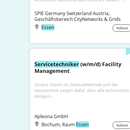
SPIE Germany Switzerland Austria, 
Geschäftsbereich CityNetworks & Grids
Essen
Vollzeit
Servicetechniker
 (w/m/d) Facility 
Management
Unsere Teams im Gebäudebetrieb und der 
Haustechnik sorgen dafür, dass alle technischen 
Anlagen...
Apleona GmbH
Bochum, Raum
Essen
Vollzeit