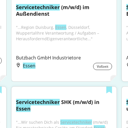
Servicetechniker
 (m/w/d) im 
Außendienst
 
"...Region Duisburg, 
Essen
, Düsseldorf, 
WuppertalIhre Verantwortung / Aufgaben – 
HerausforderndEigenverantwortliche..."
u
Butzbach GmbH Industrietore
Essen
Vollzeit
Servicetechniker
 SHK (m/w/d) in 
Essen
 
"...Wir suchen Dich als 
Servicetechniker
 (m/w/d) 
für messtechnische Geräte am Standort 
Essen
! 