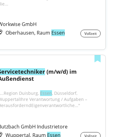
ie...
Workwise GmbH
Oberhausen, Raum
Essen
Vollzeit
Servicetechniker
 (m/w/d) im 
Außendienst
"...Region Duisburg, 
Essen
, Düsseldorf, 
WuppertalIhre Verantwortung / Aufgaben – 
HerausforderndEigenverantwortliche..."
Butzbach GmbH Industrietore
Wuppertal, Raum
Essen
Vollzeit