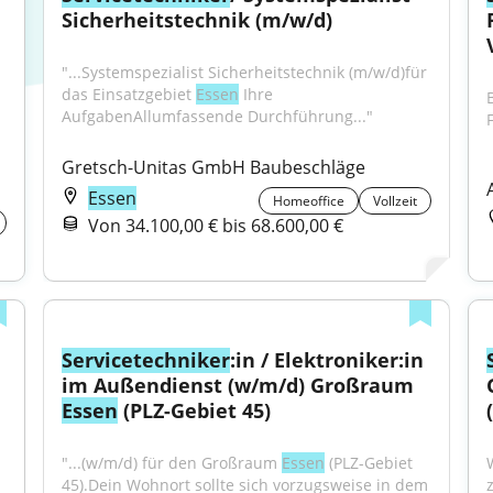
Sicherheitstechnik (m/w/d)
"...Systemspezialist Sicherheitstechnik (m/w/d)für 
das Einsatzgebiet 
Essen
 Ihre 
AufgabenAllumfassende Durchführung..."
Gretsch-Unitas GmbH Baubeschläge
Essen
Homeoffice
Vollzeit
Von 34.100,00 € bis 68.600,00 €
Servicetechniker
:in / Elektroniker:in 
im Außendienst (w/m/d) Großraum 
Essen
 (PLZ-Gebiet 45)
"...(w/m/d) für den Großraum 
Essen
 (PLZ-Gebiet 
45).Dein Wohnort sollte sich vorzugsweise in dem 