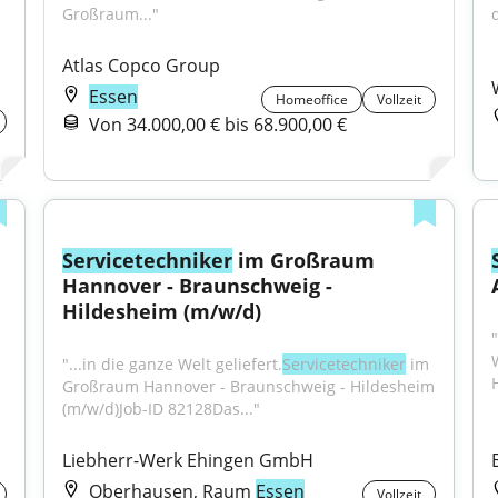
Großraum..."
d
Atlas Copco Group
Essen
Homeoffice
Vollzeit
Von 34.000,00 € bis 68.900,00 €
Servicetechniker
 im Großraum 
Hannover - Braunschweig - 
Hildesheim (m/w/d)
"...in die ganze Welt geliefert.
Servicetechniker
 im 
Großraum Hannover - Braunschweig - Hildesheim 
(m/w/d)Job-ID 82128Das..."
Liebherr-Werk Ehingen GmbH
Oberhausen, Raum
Essen
Vollzeit