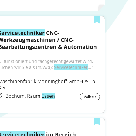
Servicetechniker
 CNC-
Werkzeugmaschinen / CNC-
Bearbeitungszentren & Automation
"...funktioniert und fachgerecht gewartet wird, 
suchen wir Sie als (m/w/d): 
Servicetechniker
..."
Maschinenfabrik Mönninghoff GmbH & Co. 
KG
Bochum, Raum
Essen
Vollzeit
Servicetechniker
 im Bereich 