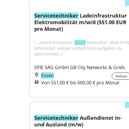
Servicetechniker
 Ladeinfrastruktur 
Elektromobilität m/w/d (551.00 EUR 
pro Monat)
"...m/w/d Einsatzort: 
Essen
 Kennziffer: 2026-0170
Arbeitszeit: Vollzeit (unbefristet) Aufgaben Du 
übernimmst..."
SPIE SAG GmbH GB City Networks & Grids
Essen
Vollzeit
Von 551,00 € bis 600,00 € pro Monat
Servicetechniker
 Außendienst In- 
und Ausland (m/w)