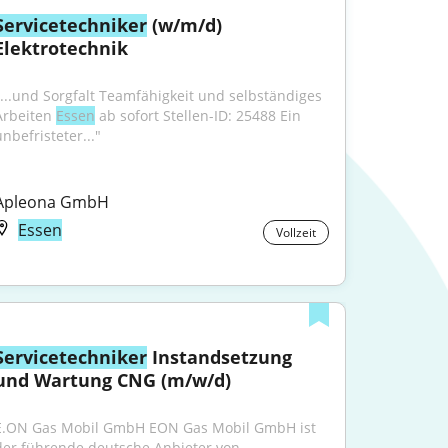
Servicetechniker
 (w/m/d) 
Elektrotechnik
"...und Sorgfalt Teamfähigkeit und selbständiges 
Arbeiten 
Essen
 ab sofort Stellen-ID: 25488 Ein 
nbefristeter..."
Apleona GmbH
Essen
Vollzeit
Servicetechniker
 Instandsetzung 
und Wartung CNG (m/w/d)
E.ON Gas Mobil GmbH EON Gas Mobil GmbH ist 
der führende deutsche Anbieter von 