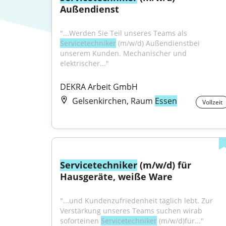
Außendienst
"...Werden Sie Teil unseres Teams als 
Servicetechniker
 (m/w/d) Außendienstbei 
unserem Kunden. Mechanischer und 
elektrischer..."
DEKRA Arbeit GmbH
Gelsenkirchen, Raum
Essen
Vollzeit
Servicetechniker
 (m/w/d) für 
Hausgeräte, weiße Ware
"...und Kundenzufriedenheit täglich lebt. Zur 
Verstärkung unseres Teams suchen wirab 
soforteinen 
Servicetechniker
 (m/w/d)für..."