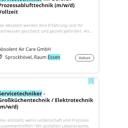
Prozessablufttechnik (m/w/d) 
Vollzeit
Bei Absolent werden Ihre Erfahrung und Ihr 
Fach­wissen geschätzt und gezielt gefördert. Als...
Absolent Air Care GmbH
Sprockhövel, Raum
Essen
Vollzeit
Servicetechniker
 - 
Großküchentechnik / Elektrotechnik 
(m/w/d)
Was entsteht, wenn Leidenschaft und Präzision 
zusammentreffen? Wir gestalten Lebensräume, 