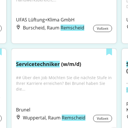
D
UFAS Lüftung+Klima GmbH
Burscheid, Raum
Remscheid
Vollzeit
Servicetechniker
 (w/m/d)
## Über den Job Möchten Sie die nächste Stufe in 
Ihrer Karriere erreichen? Bei Brunel haben Sie 
die...
.
Brunel
Wuppertal, Raum
Remscheid
Vollzeit