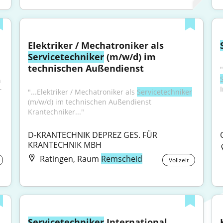
Elektriker / Mechatroniker als 
Servicetechniker
 (m/w/d) im 
technischen Außendienst
 
 
"...Elektriker / Mechatroniker als 
Servicetechniker
(m/w/d) im technischen Außendienst 
Krantechniker..."
D-KRANTECHNIK DEPREZ GES. FÜR 
KRANTECHNIK MBH
Ratingen, Raum
Remscheid
Vollzeit
Servicetechniker
 International 