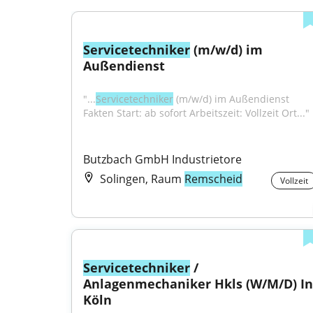
Servicetechniker
 (m/w/d) im 
Außendienst
"...
Servicetechniker
 (m/w/d) im Außendienst 
Fakten Start: ab sofort Arbeitszeit: Vollzeit Ort..."
Butzbach GmbH Industrietore
Solingen, Raum
Remscheid
Vollzeit
Servicetechniker
 / 
Anlagenmechaniker Hkls (W/M/D) In 
Köln