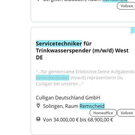
Vollzeit
Servicetechniker
 für 
Trinkwasserspender (m/w/d) West 
DE
Servicetechniker
 (m/w/d) repräsentierst Du 
Culligan bei unseren..."
Culligan Deutschland GmbH
Solingen, Raum
Remscheid
Homeoffice
Vollzeit
Von 34.000,00 € bis 68.900,00 €