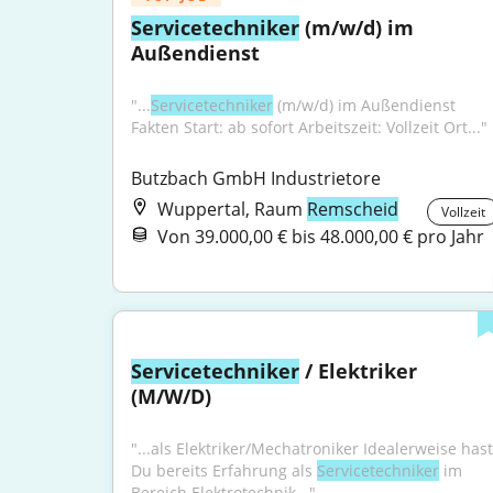
Servicetechniker
 (m/w/d) im 
Außendienst
"...
Servicetechniker
 (m/w/d) im Außendienst 
Fakten Start: ab sofort Arbeitszeit: Vollzeit Ort..."
Butzbach GmbH Industrietore
Wuppertal, Raum
Remscheid
Vollzeit
Von 39.000,00 € bis 48.000,00 € pro Jahr
Servicetechniker
 / Elektriker 
(M/W/D)
"...als Elektriker/Mechatroniker Idealerweise hast 
Du bereits Erfahrung als 
Servicetechniker
 im 
Bereich Elektrotechnik..."