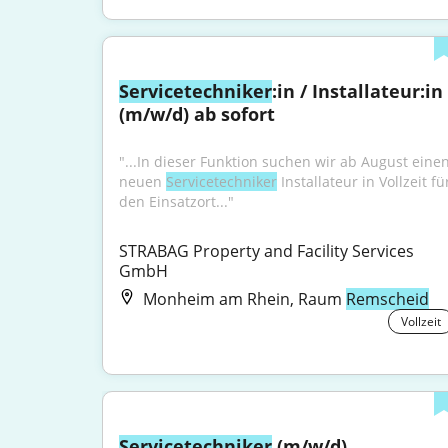
Servicetechniker
:in / Installateur:in 
(m/w/d) ab sofort
"...In dieser Funktion suchen wir ab August einen
neuen 
Servicetechniker
 Installateur in Vollzeit für
den Einsatzort..."
STRABAG Property and Facility Services 
GmbH
Monheim am Rhein, Raum
Remscheid
Vollzeit
Servicetechniker
 (m/w/d)