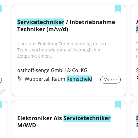
Servicetechniker
 / Inbetriebnahme 
Techniker (m/w/d)
Über uns EinleitungZur Verstärkung unseres 
"
Teams suchen wir zum nächstmöglichen 
K
Zeitpunkt einen...
(
osthoff-senge GmbH & Co. KG
Wuppertal, Raum
Remscheid
Vollzeit
Elektroniker Als 
Servicetechniker
M/W/D