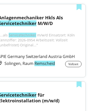
Anlagenmechaniker Hkls Als 
Servicetechniker
 M/W/D
...als 
Servicetechniker
 m/w/d Einsatzort: Köln 
ennziffer: 2026-0954 Arbeitszeit: Vollzeit 
unbefristet) Original..."
SPIE Germany Switzerland Austria GmbH
Solingen, Raum
Remscheid
Vollzeit
Servicetechniker
 für 
Elektroinstallation (m/w/d)