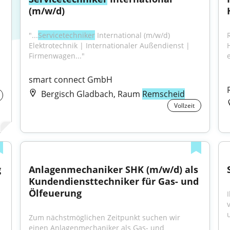
(m/w/d)
"...
Servicetechniker
 International (m/w/d) 
Elektrotechnik | Internationaler Außendienst | 
Firmenwagen..."
e
smart connect GmbH
Bergisch Gladbach, Raum
Remscheid
Vollzeit
 
Anlagenmechaniker SHK (m/w/d) als 
Kundendiensttechniker für Gas- und 
Ölfeuerung
Zum nächstmöglichen Zeitpunkt suchen wir 
einen Anlagenmechaniker als Gas- und 