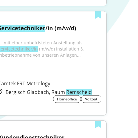
Servicetechniker
/in (m/w/d)
"...mit einer unbefristeten Anstellung als 
Servicetechniker/in
 (m/w/d) Installation & 
Inbetriebnahme von unseren Anlagen..."
Camtek FRT Metrology
Bergisch Gladbach, Raum
Remscheid
Homeoffice
Vollzeit
Kundendiensttechniker 