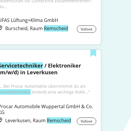
Leidenschaft für Lufttechnik zusammentreffen? 
u...
UFAS Lüftung+Klima GmbH
Burscheid, Raum
Remscheid
Vollzeit
Servicetechniker
 / Elektroniker 
(m/w/d) in Leverkusen
"...Bei Procar Automobile übernimmst du als 
Servicetechniker
 (m/w/d) eine wichtige Rolle..."
Procar Automobile Wuppertal GmbH & Co. 
KG
Leverkusen, Raum
Remscheid
Vollzeit