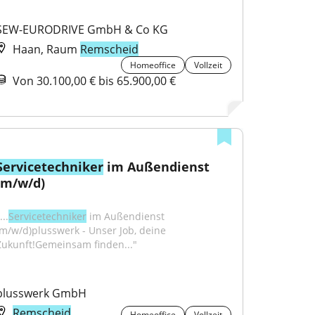
SEW-EURODRIVE GmbH & Co KG
Haan, Raum
Remscheid
Homeoffice
Vollzeit
Von 30.100,00 € bis 65.900,00 €
Servicetechniker
 im Außendienst 
(m/w/d)
...
Servicetechniker
 im Außendienst 
(m/w/d)plusswerk - Unser Job, deine 
Zukunft!Gemeinsam finden..."
plusswerk GmbH
Remscheid
Homeoffice
Vollzeit