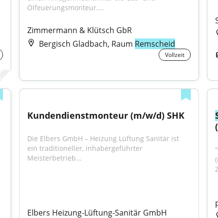
Ölfeuerungsmonteur....
Zimmermann & Klütsch GbR
Bergisch Gladbach, Raum
Remscheid
Vollzeit
Kundendienstmonteur (m/w/d) SHK
Die Elbers GmbH – Heizung Lüftung Sanitär ist 
ein traditioneller, inhabergeführter 
"
Meisterbetrieb...
Elbers Heizung-Lüftung-Sanitär GmbH