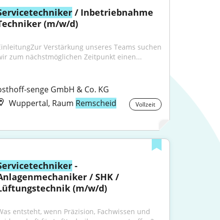
Servicetechniker
 / Inbetriebnahme 
Techniker (m/w/d)
EinleitungZur Verstärkung unseres Teams suchen 
wir zum nächstmöglichen Zeitpunkt einen...
osthoff-senge GmbH & Co. KG
Wuppertal, Raum
Remscheid
Vollzeit
Servicetechniker
 - 
Anlagenmechaniker / SHK / 
Lüftungstechnik (m/w/d)
Was entsteht, wenn Präzision, Fachwissen und 