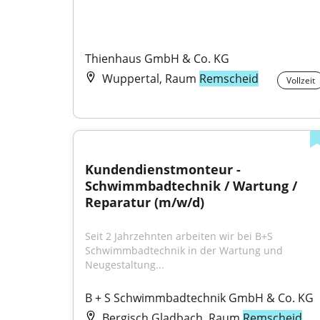
Thienhaus GmbH & Co. KG
Wuppertal, Raum
Remscheid
Vollzeit
Kundendienstmonteur - 
Schwimmbadtechnik / Wartung / 
Reparatur (m/w/d)
Seit 2 Jahrzehnten arbeiten wir bei B+S 
Schwimmbadtechnik in der Wartung und 
Neugestaltung...
B + S Schwimmbadtechnik GmbH & Co. KG
Bergisch Gladbach, Raum
Remscheid