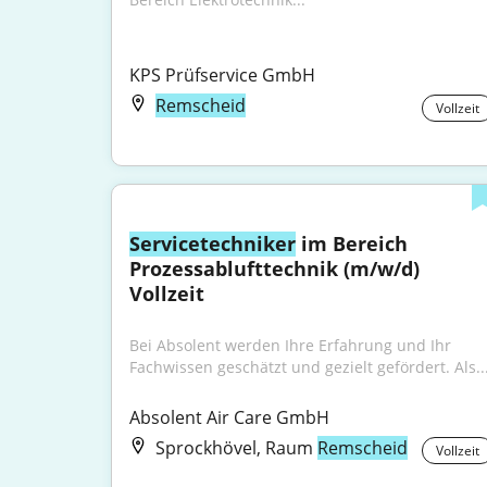
KPS Prüfservice GmbH
Remscheid
Vollzeit
Servicetechniker
 im Bereich 
Prozessablufttechnik (m/w/d) 
Vollzeit
Bei Absolent werden Ihre Erfahrung und Ihr 
Fach­wissen geschätzt und gezielt gefördert. Als..
Absolent Air Care GmbH
Sprockhövel, Raum
Remscheid
Vollzeit