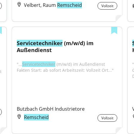
Velbert, Raum
Remscheid
Vollzeit
Servicetechniker
 (m/w/d) im 
Außendienst
"...
Servicetechniker
 (m/w/d) im Außendienst 
"
Fakten Start: ab sofort Arbeitszeit: Vollzeit Ort..."
"...für gemeinsame Erlebnisse.Deine AufgabenAls 
Butzbach GmbH Industrietore
Remscheid
Vollzeit