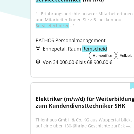
"...Erfahrungsberichte unserer Mitarbeiterinnen 
und Mitarbeiter finden Sie z.B. bei kununu. 
Servicetechniker
..."
PATHOS Personalmanagement
Ennepetal, Raum
Remscheid
Homeoffice
Vollzeit
Von 34.000,00 € bis 68.900,00 €
Elektriker (m/w/d) für Weiterbildung
zum Kundendiensttechniker SHK
Thienhaus GmbH & Co. KG aus Wuppertal blickt 
auf eine über 130-jährige Geschichte zurück —...