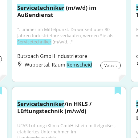
Servicetechniker
 (m/w/d) im 
Außendienst
"...immer im Mittelpunkt. Da wir seit über 30 
Jahren Industrietore verkaufen, werden Sie als 
Servicetechniker
 (m/w/d..."
Butzbach GmbH Industrietore
Wuppertal, Raum
Remscheid
Vollzeit
Servicetechniker
/in HKLS / 
Lüftungstechnik (m/w/d)
UFAS Lüftung+Klima GmbH ist ein mittelgroßes, 
etabliertes Unternehmen im 
Handwerksbereich,...