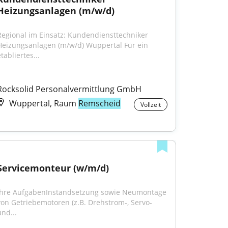
Heizungsanlagen (m/w/d)
Regional im Einsatz: Kundendiensttechniker 
Heizungsanlagen (m/w/d) Wuppertal Für ein 
tabliertes...
Rocksolid Personalvermittlung GmbH
Wuppertal, Raum
Remscheid
Vollzeit
Servicemonteur (w/m/d)
Ihre AufgabenInstandsetzung sowie Neumontage 
von Getriebemotoren (z.B. Drehstrom-, Servo- 
und...