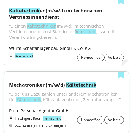
Kältetechnik
er (m/w/d) im technischen 
Vertriebsinnendienst
"...einen 
Kältetechniker
 (m/w/d) im technischen 
Vertriebsinnendienst Standorte: 
Remscheid
, Issum Ihr 
Verantwortungsbereich..."
Wurm Schaltanlagenbau GmbH & Co. KG
Remscheid
Homeoffice
Vollzeit
Mechatroniker (m/w/d) 
Kältetechnik
"...bei uns.Dazu zählen unter anderem Mechatroniker 
für 
Kältetechnik
, Kälteanlagenbauer, Zentralheizungs..."
Pluto Personal Agentur GmbH
Hattingen, Raum
Remscheid
Homeoffice
Vollzeit
Von 34.000,00 € bis 67.800,00 €