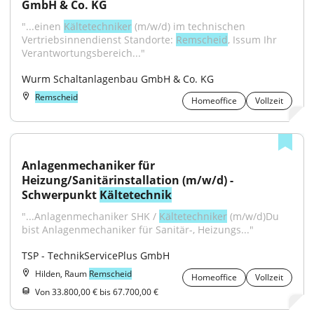
GmbH & Co. KG
"...einen 
Kältetechniker
 (m/w/d) im technischen 
Vertriebsinnendienst Standorte: 
Remscheid
, Issum Ihr 
Verantwortungsbereich..."
Wurm Schaltanlagenbau GmbH & Co. KG
Remscheid
Homeoffice
Vollzeit
Anlagenmechaniker für 
Heizung/Sanitärinstallation (m/w/d) - 
Schwerpunkt 
Kältetechnik
"...Anlagenmechaniker SHK / 
Kältetechniker
 (m/w/d)Du 
bist Anlagenmechaniker für Sanitär-, Heizungs..."
TSP - TechnikServicePlus GmbH
Hilden, Raum
Remscheid
Homeoffice
Vollzeit
Von 33.800,00 € bis 67.700,00 €