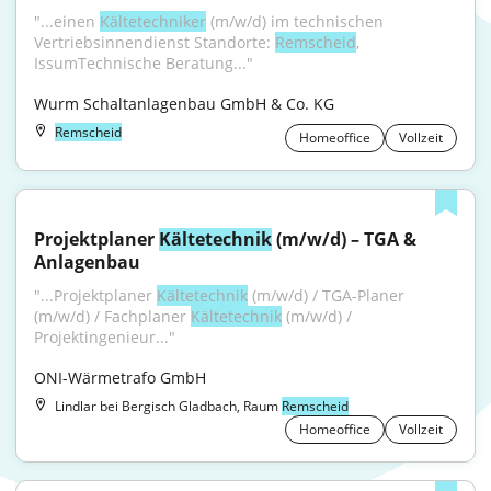
"...einen 
Kältetechniker
 (m/w/d) im technischen 
Vertriebsinnendienst Standorte: 
Remscheid
, 
IssumTechnische Beratung..."
Wurm Schaltanlagenbau GmbH & Co. KG
Remscheid
Homeoffice
Vollzeit
Projektplaner 
Kältetechnik
 (m/w/d) – TGA & 
Anlagenbau
"...Projektplaner 
Kältetechnik
 (m/w/d) / TGA-Planer 
(m/w/d) / Fachplaner 
Kältetechnik
 (m/w/d) / 
Projektingenieur..."
ONI-Wärmetrafo GmbH
Lindlar bei Bergisch Gladbach, Raum
Remscheid
Homeoffice
Vollzeit