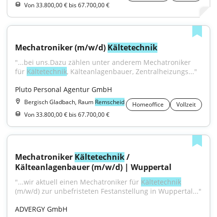
Von 33.800,00 € bis 67.700,00 €
Mechatroniker (m/w/d) 
Kältetechnik
"...bei uns.Dazu zählen unter anderem Mechatroniker 
für 
Kältetechnik
, Kälteanlagenbauer, Zentralheizungs..."
Pluto Personal Agentur GmbH
Bergisch Gladbach, Raum
Remscheid
Homeoffice
Vollzeit
Von 33.800,00 € bis 67.700,00 €
Mechatroniker 
Kältetechnik
 / 
Kälteanlagenbauer (m/w/d) | Wuppertal
"...wir aktuell einen Mechatroniker für 
Kältetechnik
(m/w/d) zur unbefristeten Festanstellung in Wuppertal..."
ADVERGY GmbH