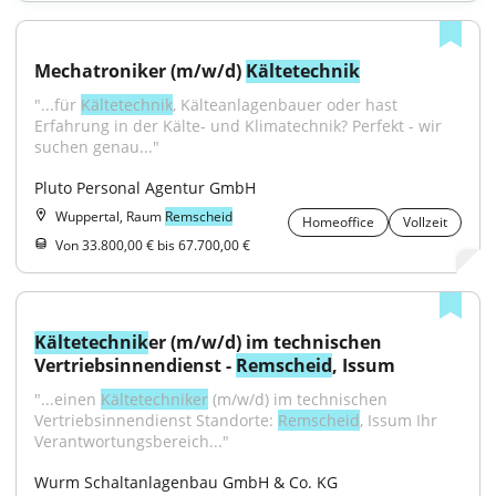
Mechatroniker (m/w/d) 
Kältetechnik
"...für 
Kältetechnik
, Kälteanlagenbauer oder hast 
Erfahrung in der Kälte- und Klimatechnik? Perfekt - wir 
suchen genau..."
Pluto Personal Agentur GmbH
Wuppertal, Raum
Remscheid
Homeoffice
Vollzeit
Von 33.800,00 € bis 67.700,00 €
Kältetechnik
er (m/w/d) im technischen 
Vertriebsinnendienst - 
Remscheid
, Issum
"...einen 
Kältetechniker
 (m/w/d) im technischen 
Vertriebsinnendienst Standorte: 
Remscheid
, Issum Ihr 
Verantwortungsbereich..."
Wurm Schaltanlagenbau GmbH & Co. KG