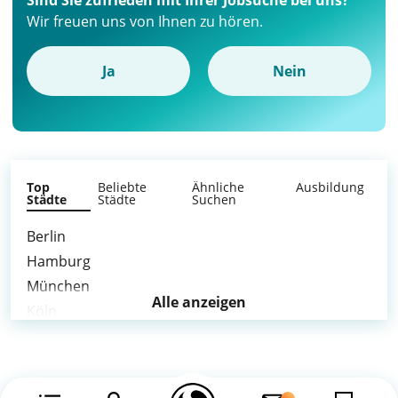
Sind Sie zufrieden mit Ihrer Jobsuche bei uns?
Wir freuen uns von Ihnen zu hören.
Ja
Nein
Top
Beliebte
Ähnliche
Ausbildung
Städte
Städte
Suchen
Berlin
Hamburg
München
Alle anzeigen
Köln
Frankfurt am Main
Stuttgart
Düsseldorf