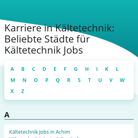
Karriere in Kältetechnik:
Beliebte Städte für
Kältetechnik Jobs
A
B
C
D
E
F
G
H
I
K
L
M
N
O
P
Q
R
S
T
U
V
W
X
Z
A
Kältetechnik Jobs in Achim