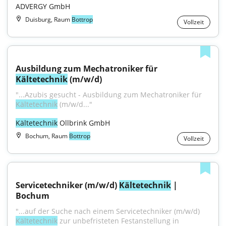
ADVERGY GmbH
Duisburg, Raum
Bottrop
Vollzeit
Ausbildung zum Mechatroniker für 
Kältetechnik
 (m/w/d)
"...Azubis gesucht - Ausbildung zum Mechatroniker für 
Kältetechnik
 (m/w/d..."
Kältetechnik
 Ollbrink GmbH
Bochum, Raum
Bottrop
Vollzeit
Servicetechniker (m/w/d) 
Kältetechnik
 | 
Bochum
"...auf der Suche nach einem Servicetechniker (m/w/d) 
Kältetechnik
 zur unbefristeten Festanstellung in 