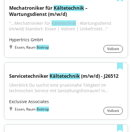
Mechatroniker für 
Kältetechnik
 – 
Wartungsdienst (m/w/d)
"...Mechatroniker für 
Kältetechnik
 - Wartungsdienst 
(m/w/d) Standort: Essen | Vollzeit | Unbefristet..."
Hypertrics GmbH
Essen, Raum
Bottrop
Vollzeit
Servicetechniker 
Kältetechnik
 (m/w/d) - J26512
Überblick Du suchst eine praxisnahe Tätigkeit im 
technischen Service mit Gestaltungsfreiraum? In...
Exclusive Associates
Essen, Raum
Bottrop
Vollzeit