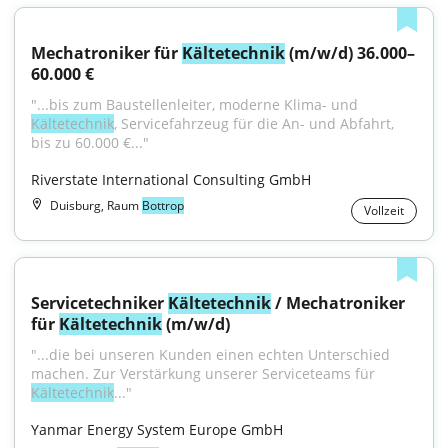
Mechatroniker für 
Kältetechnik
 (m/w/d) 36.000–
60.000 €
"...bis zum Baustellenleiter, moderne Klima- und 
Kältetechnik
, Servicefahrzeug für die An- und Abfahrt, 
bis zu 60.000 €..."
Riverstate International Consulting GmbH
Duisburg, Raum
Bottrop
Vollzeit
Servicetechniker 
Kältetechnik
 / Mechatroniker 
für 
Kältetechnik
 (m/w/d)
"...die bei unseren Kunden einen echten Unterschied 
machen. Zur Verstärkung unserer Serviceteams für 
Kältetechnik
..."
Yanmar Energy System Europe GmbH