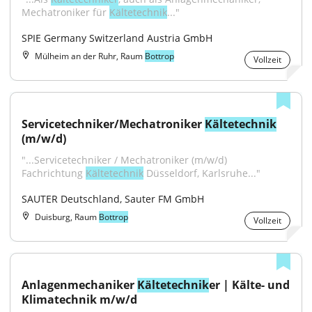
Mechatroniker für 
Kältetechnik
..."
SPIE Germany Switzerland Austria GmbH
Mülheim an der Ruhr, Raum
Bottrop
Vollzeit
Servicetechniker/Mechatroniker 
Kältetechnik
(m/w/d)
"...Servicetechniker / Mechatroniker (m/w/d) 
Fachrichtung 
Kältetechnik
 Düsseldorf, Karlsruhe..."
SAUTER Deutschland, Sauter FM GmbH
Duisburg, Raum
Bottrop
Vollzeit
Anlagenmechaniker 
Kältetechnik
er | Kälte- und 
Klimatechnik m/w/d