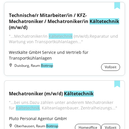
Technische/r Mitarbeiter/in / KFZ-
Mechatroniker / Mechatroniker/in 
Kältetechnik
(m/w/d)
"...Mechatroniker/in 
Kältetechnik
 (m/w/d).Reparatur und 
Wartung von Transportkühlanlagen..."
Westkälte GmbH Service und Vertrieb für 
Transportkühlanlagen
Duisburg, Raum
Bottrop
Vollzeit
Mechatroniker (m/w/d) 
Kältetechnik
"...bei uns.Dazu zählen unter anderem Mechatroniker 
für 
Kältetechnik
, Kälteanlagenbauer, Zentralheizungs..."
Pluto Personal Agentur GmbH
Oberhausen, Raum
Bottrop
Homeoffice
Vollzeit