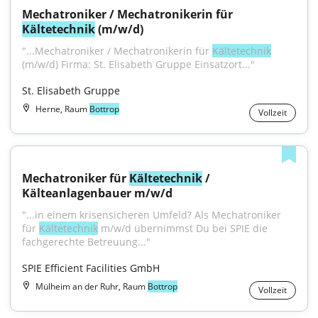
Mechatroniker / Mechatronikerin für 
Kältetechnik
 (m/w/d)
"...Mechatroniker / Mechatronikerin für 
Kältetechnik
(m/w/d) Firma: St. Elisabeth Gruppe Einsatzort..."
St. Elisabeth Gruppe
Herne, Raum
Bottrop
Vollzeit
Mechatroniker für 
Kältetechnik
 / 
Kälteanlagenbauer m/w/d
"...in einem krisensicheren Umfeld? Als Mechatroniker 
für 
Kältetechnik
 m/w/d übernimmst Du bei SPIE die 
fachgerechte Betreuung..."
SPIE Efficient Facilities GmbH
Mülheim an der Ruhr, Raum
Bottrop
Vollzeit