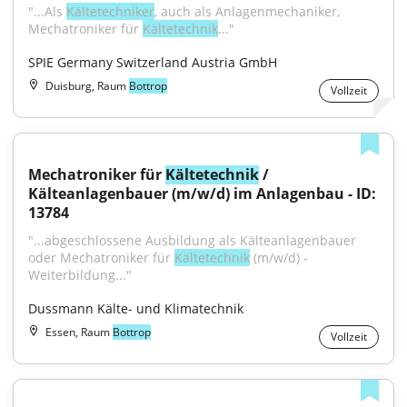
"...Als 
Kältetechniker
, auch als Anlagenmechaniker, 
Mechatroniker für 
Kältetechnik
..."
SPIE Germany Switzerland Austria GmbH
Duisburg, Raum
Bottrop
Vollzeit
Mechatroniker für 
Kältetechnik
 / 
Kälteanlagenbauer (m/w/d) im Anlagenbau - ID: 
13784
"...abgeschlossene Ausbildung als Kälteanlagenbauer 
oder Mechatroniker für 
Kältetechnik
 (m/w/d) - 
Weiterbildung..."
Dussmann Kälte- und Klimatechnik
Essen, Raum
Bottrop
Vollzeit