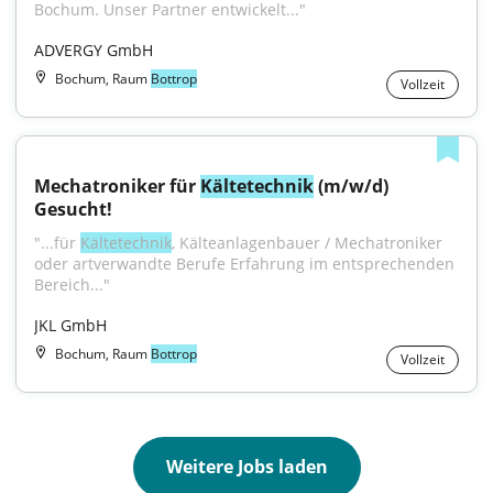
Bochum. Unser Partner entwickelt..."
ADVERGY GmbH
Bochum, Raum
Bottrop
Vollzeit
Mechatroniker für 
Kältetechnik
 (m/w/d) 
Gesucht!
"...für 
Kältetechnik
, Kälteanlagenbauer / Mechatroniker 
oder artverwandte Berufe Erfahrung im entsprechenden 
Bereich..."
JKL GmbH
Bochum, Raum
Bottrop
Vollzeit
Weitere Jobs laden