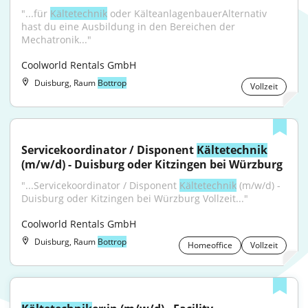
"...für 
Kältetechnik
 oder KälteanlagenbauerAlternativ 
hast du eine Ausbildung in den Bereichen der 
Mechatronik..."
Coolworld Rentals GmbH
Duisburg, Raum
Bottrop
Vollzeit
Servicekoordinator / Disponent 
Kältetechnik
(m/w/d) - Duisburg oder Kitzingen bei Würzburg
"...Servicekoordinator / Disponent 
Kältetechnik
 (m/w/d) - 
Duisburg oder Kitzingen bei Würzburg Vollzeit..."
Coolworld Rentals GmbH
Duisburg, Raum
Bottrop
Homeoffice
Vollzeit