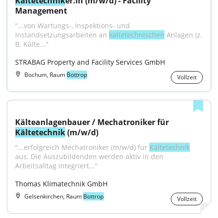
Kältetechnik
er:in (m/w/d) - Facility 
Management
"...von Wartungs-, Inspektions- und 
Instandsetzungsarbeiten an 
kältetechnischen
 Anlagen (z. 
B. Kälte..."
STRABAG Property and Facility Services GmbH
Bochum, Raum
Bottrop
Vollzeit
Kälteanlagenbauer / Mechatroniker für 
Kältetechnik
 (m/w/d)
"...erfolgreich Mechatroniker (m/w/d) für 
Kältetechnik
aus. Die Auszubildenden werden aktiv in den 
Arbeitsalltag integriert..."
Thomas Klimatechnik GmbH
Gelsenkirchen, Raum
Bottrop
Vollzeit