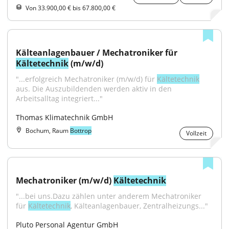
Von 33.900,00 € bis 67.800,00 €
Kälteanlagenbauer / Mechatroniker für 
Kältetechnik
 (m/w/d)
"...erfolgreich Mechatroniker (m/w/d) für 
Kältetechnik
aus. Die Auszubildenden werden aktiv in den 
Arbeitsalltag integriert..."
Thomas Klimatechnik GmbH
Bochum, Raum
Bottrop
Vollzeit
Mechatroniker (m/w/d) 
Kältetechnik
"...bei uns.Dazu zählen unter anderem Mechatroniker 
für 
Kältetechnik
, Kälteanlagenbauer, Zentralheizungs..."
Pluto Personal Agentur GmbH