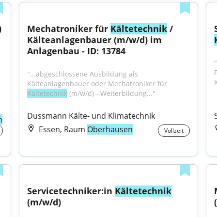
)
Mechatroniker für 
Kältetechnik
 / 
Kälteanlagenbauer (m/w/d) im 
Anlagenbau - ID: 13784
"...abgeschlossene Ausbildung als 
Kälteanlagenbauer oder Mechatroniker für 
Kältetechnik
 (m/w/d) - Weiterbildung..."
Dussmann Kälte- und Klimatechnik
n
Essen, Raum
Oberhausen
Vollzeit
Servicetechniker:in 
Kältetechnik
(m/w/d)