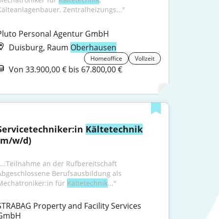
Kälteanlagenbauer, Zentralheizungs..."
Pluto Personal Agentur GmbH
Duisburg, Raum
Oberhausen
Homeoffice
Vollzeit
Von 33.900,00 € bis 67.800,00 €
Servicetechniker:in 
Kältetechnik
(m/w/d)
"...Teilnahme an der Rufbereitschaft 
Abgeschlossene Berufsausbildung als 
Mechatroniker:in für 
Kältetechnik
..."
STRABAG Property and Facility Services 
GmbH