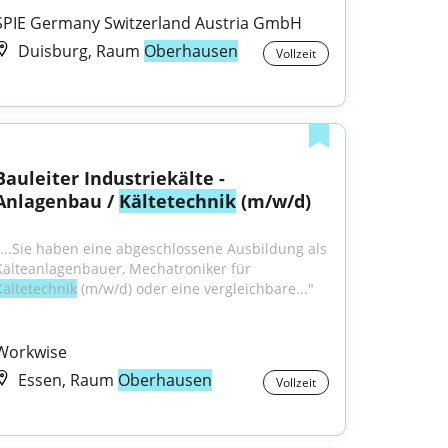
SPIE Germany Switzerland Austria GmbH
Duisburg, Raum
Oberhausen
Vollzeit
Bauleiter Industriekälte - 
Anlagenbau / 
Kältetechnik
 (m/w/d)
"...Sie haben eine abgeschlossene Ausbildung als 
Kälteanlagenbauer, Mechatroniker für 
Kältetechnik
 (m/w/d) oder eine vergleichbare..."
Workwise
Essen, Raum
Oberhausen
Vollzeit