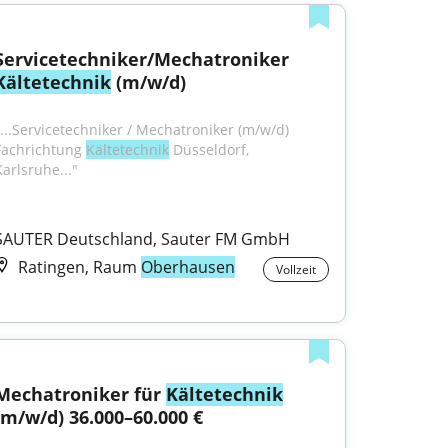
Servicetechniker/Mechatroniker 
Kältetechnik
 (m/w/d)
"...Servicetechniker / Mechatroniker (m/w/d) 
Fachrichtung 
Kältetechnik
 Düsseldorf, 
Karlsruhe..."
SAUTER Deutschland, Sauter FM GmbH
Ratingen, Raum
Oberhausen
Vollzeit
Mechatroniker für 
Kältetechnik
(m/w/d) 36.000–60.000 €