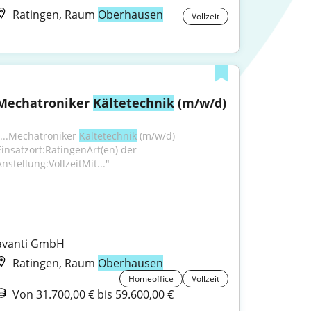
Ratingen, Raum
Oberhausen
Vollzeit
Mechatroniker 
Kältetechnik
 (m/w/d)
"...Mechatroniker 
Kältetechnik
 (m/w/d) 
Einsatzort:RatingenArt(en) der 
nstellung:VollzeitMit..."
avanti GmbH
Ratingen, Raum
Oberhausen
Homeoffice
Vollzeit
Von 31.700,00 € bis 59.600,00 €