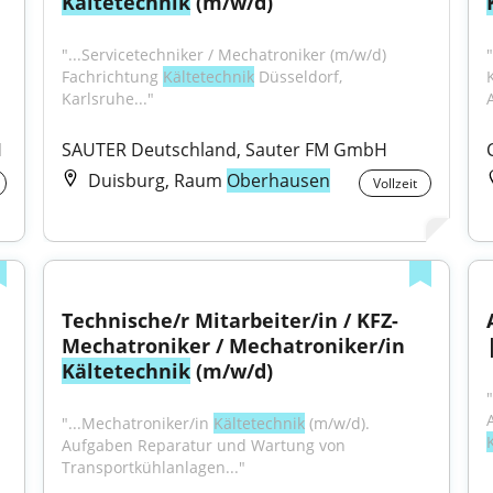
Kältetechnik
 (m/w/d)
"...Servicetechniker / Mechatroniker (m/w/d) 
"
Fachrichtung 
Kältetechnik
 Düsseldorf, 
Karlsruhe..."
H
SAUTER Deutschland, Sauter FM GmbH
Duisburg, Raum
Oberhausen
Vollzeit
Technische/r Mitarbeiter/in / KFZ-
Mechatroniker / Mechatroniker/in 
Kältetechnik
 (m/w/d)
"
"...Mechatroniker/in 
Kältetechnik
 (m/w/d). 
Aufgaben Reparatur und Wartung von 
Transportkühlanlagen..."