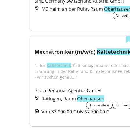
SPIE Germany Switzerland Austria GmbH
Mülheim an der Ruhr, Raum
Oberhause
Vollzeit
Mechatroniker (m/w/d) 
Kältetechni
"...für 
Kältetechnik
, Kälteanlagenbauer oder hast 
Erfahrung in der Kälte- und Klimatechnik? Perfekt
- wir suchen genau..."
Pluto Personal Agentur GmbH
Ratingen, Raum
Oberhausen
Homeoffice
Vollzeit
Von 33.800,00 € bis 67.700,00 €