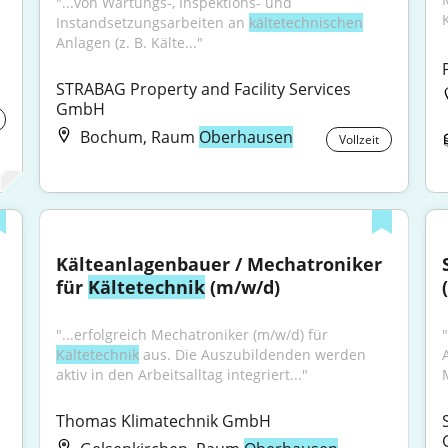
"...von Wartungs-, Inspektions- und 
Instandsetzungsarbeiten an 
kältetechnischen
Anlagen (z. B. Kälte..."
STRABAG Property and Facility Services 
GmbH
Bochum, Raum
Oberhausen
Vollzeit
Kälteanlagenbauer / Mechatroniker 
für 
Kältetechnik
 (m/w/d)
"...erfolgreich Mechatroniker (m/w/d) für 
Kältetechnik
 aus. Die Auszubildenden werden 
aktiv in den Arbeitsalltag integriert..."
Thomas Klimatechnik GmbH