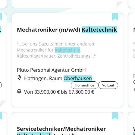
k
Mechatroniker (m/w/d) 
Kältetechnik
"...bei uns.Dazu zählen unter anderem 
Mechatroniker für 
Kältetechnik
, 
Kälteanlagenbauer, Zentralheizungs..."
Pluto Personal Agentur GmbH
Hattingen, Raum
Oberhausen
Homeoffice
Vollzeit
Von 33.900,00 € bis 67.800,00 €
Servicetechniker/Mechatroniker 