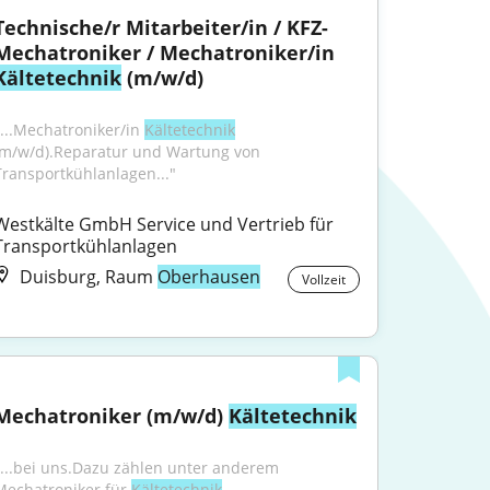
Technische/r Mitarbeiter/in / KFZ-
Mechatroniker / Mechatroniker/in 
Kältetechnik
 (m/w/d)
"...Mechatroniker/in 
Kältetechnik
(m/w/d).Reparatur und Wartung von 
Transportkühlanlagen..."
Westkälte GmbH Service und Vertrieb für 
Transportkühlanlagen
Duisburg, Raum
Oberhausen
Vollzeit
Mechatroniker (m/w/d) 
Kältetechnik
"...bei uns.Dazu zählen unter anderem 
Mechatroniker für 
Kältetechnik
, 