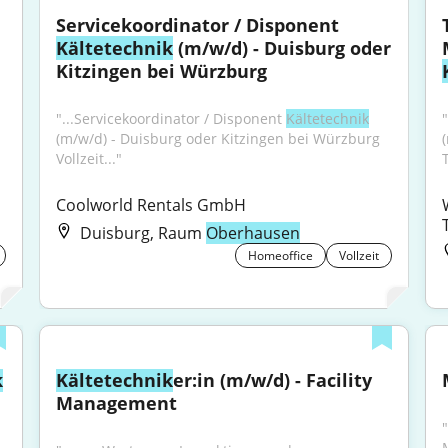
Servicekoordinator / Disponent 
Kältetechnik
 (m/w/d) - Duisburg oder 
Kitzingen bei Würzburg
"...Servicekoordinator / Disponent 
Kältetechnik
(m/w/d) - Duisburg oder Kitzingen bei Würzburg 
Vollzeit..."
Coolworld Rentals GmbH
Duisburg, Raum
Oberhausen
Homeoffice
Vollzeit
k
Kältetechnik
er:in (m/w/d) - Facility 
Management