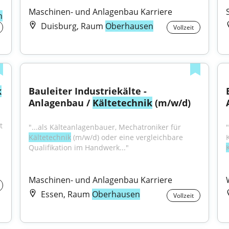
Maschinen- und Anlagenbau Karriere
n
Duisburg, Raum
Oberhausen
Vollzeit
k
Bauleiter Industriekälte - 
Anlagenbau / 
Kältetechnik
 (m/w/d)
 
"...als Kälteanlagenbauer, Mechatroniker für 
Kältetechnik
 (m/w/d) oder eine vergleichbare 
Qualifikation im Handwerk..."
Maschinen- und Anlagenbau Karriere
Essen, Raum
Oberhausen
Vollzeit