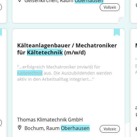
Gelsenkirchen, Raum
Oberhausen
Vollzeit
Kälteanlagenbauer / Mechatroniker 
für 
Kältetechnik
 (m/w/d)
"...erfolgreich Mechatroniker (m/w/d) für 
A
Kältetechnik
 aus. Die Auszubildenden werden 
aktiv in den Arbeitsalltag integriert..."
Thomas Klimatechnik GmbH
Bochum, Raum
Oberhausen
Vollzeit