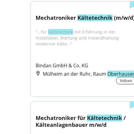
Mechatroniker 
Kältetechnik
 (m/w/d
"...für 
Kältetechnik
 mit Erfahrung in der 
Installation, Wartung und Instandhaltung 
moderner Kälte..."
Bindan GmbH & Co. KG
Mülheim an der Ruhr, Raum
Oberhause
Vollzeit
Mechatroniker für 
Kältetechnik
 / 
Kälteanlagenbauer m/w/d