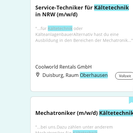
Service-Techniker für 
Kältetechnik
in NRW (m/w/d)
"...für 
Kältetechnik
 oder 
KälteanlagenbauerAlternativ hast du eine 
Ausbildung in den Bereichen der Mechatronik..."
Coolworld Rentals GmbH
Duisburg, Raum
Oberhausen
Vollzeit
Mechatroniker (m/w/d) 
Kältetechni
"...bei uns.Dazu zählen unter anderem 
Mechatroniker für 
Kältetechnik
, 