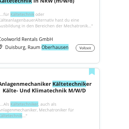
Kältetechnik
 in NRW (m/w/d)
...für 
Kältetechnik
 oder 
KälteanlagenbauerAlternativ hast du eine 
Ausbildung in den Bereichen der Mechatronik..."
Coolworld Rentals GmbH
Duisburg, Raum
Oberhausen
Vollzeit
Anlagenmechaniker 
Kältetechnik
er 
| Kälte- Und Klimatechnik M/W/D
...Als 
Kältetechniker
, auch als 
Anlagenmechaniker, Mechatroniker für 
Kältetechnik
..."