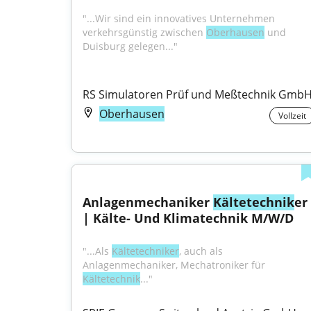
"...Wir sind ein innovatives Unternehmen 
verkehrsgünstig zwischen 
Oberhausen
 und 
Duisburg gelegen..."
RS Simulatoren Prüf und Meßtechnik Gmb
Oberhausen
Vollzeit
Anlagenmechaniker 
Kältetechnik
er 
| Kälte- Und Klimatechnik M/W/D
"...Als 
Kältetechniker
, auch als 
Anlagenmechaniker, Mechatroniker für 
Kältetechnik
..."