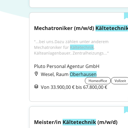
Mechatroniker (m/w/d) 
Kältetechni
"...bei uns.Dazu zählen unter anderem 
Mechatroniker für 
Kältetechnik
, 
Kälteanlagenbauer, Zentralheizungs..."
Pluto Personal Agentur GmbH
Wesel, Raum
Oberhausen
Homeoffice
Vollzeit
Von 33.900,00 € bis 67.800,00 €
Meister/in 
Kältetechnik
 (m/w/d)