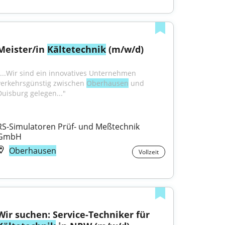
Meister/in 
Kältetechnik
 (m/w/d)
"...Wir sind ein innovatives Unternehmen 
verkehrsgünstig zwischen 
Oberhausen
 und 
Duisburg gelegen..."
RS-Simulatoren Prüf- und Meßtechnik 
GmbH
Oberhausen
Vollzeit
Wir suchen: Service-Techniker für 