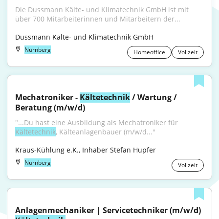
Die Dussmann Kälte- und Klimatechnik GmbH ist mit 
über 700 Mitarbeiterinnen und Mitarbeitern der...
Dussmann Kälte- und Klimatechnik GmbH
Nürnberg
Homeoffice
Vollzeit
Mechatroniker - 
Kältetechnik
 / Wartung / 
Beratung (m/w/d)
"...Du hast eine Ausbildung als Mechatroniker für 
Kältetechnik
, Kälteanlagenbauer (m/w/d..."
Kraus-Kühlung e.K., Inhaber Stefan Hupfer
Nürnberg
Vollzeit
Anlagenmechaniker | Servicetechniker (m/w/d) 