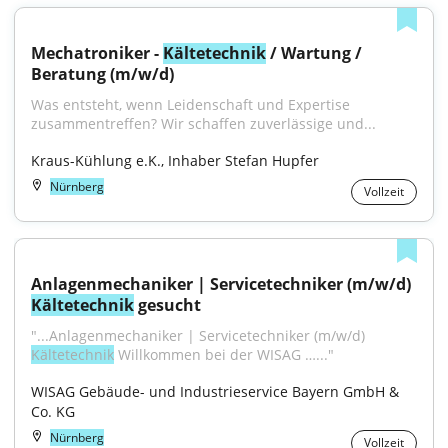
Mechatroniker - 
Kältetechnik
 / Wartung / 
Beratung (m/w/d)
Was entsteht, wenn Leidenschaft und Expertise 
zusammentreffen? Wir schaffen zuverlässige und...
Kraus-Kühlung e.K., Inhaber Stefan Hupfer
Nürnberg
Vollzeit
Anlagenmechaniker | Servicetechniker (m/w/d) 
Kältetechnik
 gesucht
"...Anlagenmechaniker | Servicetechniker (m/w/d) 
Kältetechnik
 Willkommen bei der WISAG …..."
WISAG Gebäude- und Industrieservice Bayern GmbH & 
Co. KG
Nürnberg
Vollzeit