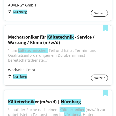
ADVERGY GmbH
Nürnberg
Vollzeit
Mechatroniker für 
Kältetechnik
 - Service / 
Wartung / Klima (m/w/d)
"...im 
kältetechnischen
 Teil und hältst Termin- und 
Qualitätsanforderungen ein Du übernimmst 
Bereitschaftsdienste..."
Workwise GmbH
Nürnberg
Vollzeit
Kältetechnik
er (m/w/d) | 
Nürnberg
"...auf der Suche nach einem 
Kältetechniker
 (m/w/d) zur 
unbefristeten Festanstellung in 
Nürnberg
. Hinter 