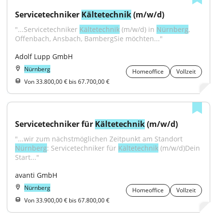
Servicetechniker 
Kältetechnik
 (m/w/d)
"...Servicetechniker 
Kältetechnik
 (m/w/d) in 
Nürnberg
, 
Offenbach, Ansbach, BambergSie möchten..."
Adolf Lupp GmbH
Nürnberg
Homeoffice
Vollzeit
Von 33.800,00 € bis 67.700,00 €
Servicetechniker für 
Kältetechnik
 (m/w/d)
"...wir zum nächstmöglichen Zeitpunkt am Standort 
Nürnberg
: Servicetechniker für 
Kältetechnik
 (m/w/d)Dein 
Start..."
avanti GmbH
Nürnberg
Homeoffice
Vollzeit
Von 33.900,00 € bis 67.800,00 €