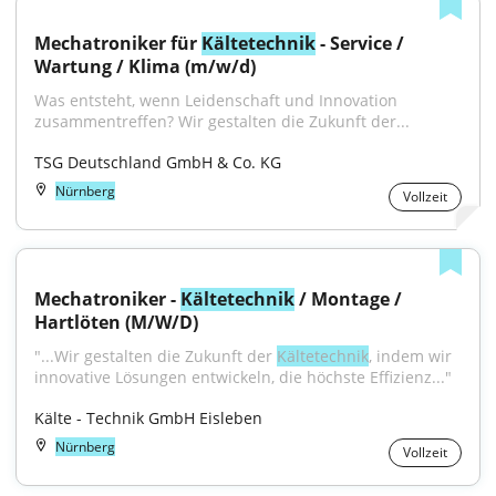
Mechatroniker für 
Kältetechnik
 - Service / 
Wartung / Klima (m/w/d)
Was entsteht, wenn Leidenschaft und Innovation 
zusammentreffen? Wir gestalten die Zukunft der...
TSG Deutschland GmbH & Co. KG
Nürnberg
Vollzeit
Mechatroniker - 
Kältetechnik
 / Montage / 
Hartlöten (M/W/D)
"...Wir gestalten die Zukunft der 
Kältetechnik
, indem wir 
innovative Lösungen entwickeln, die höchste Effizienz..."
Kälte - Technik GmbH Eisleben
Nürnberg
Vollzeit