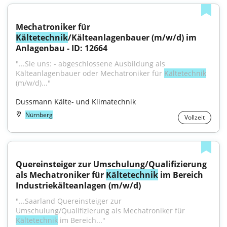
Mechatroniker für 
Kältetechnik
/Kälteanlagenbauer (m/w/d) im 
Anlagenbau - ID: 12664
"...Sie uns: - abgeschlossene Ausbildung als 
Kälteanlagenbauer oder Mechatroniker für 
Kältetechnik
(m/w/d)..."
Dussmann Kälte- und Klimatechnik
Nürnberg
Vollzeit
Quereinsteiger zur Umschulung/Qualifizierung 
als Mechatroniker für 
Kältetechnik
 im Bereich 
Industriekälteanlagen (m/w/d)
"...Saarland Quereinsteiger zur 
Umschulung/Qualifizierung als Mechatroniker für 
Kältetechnik
 im Bereich..."