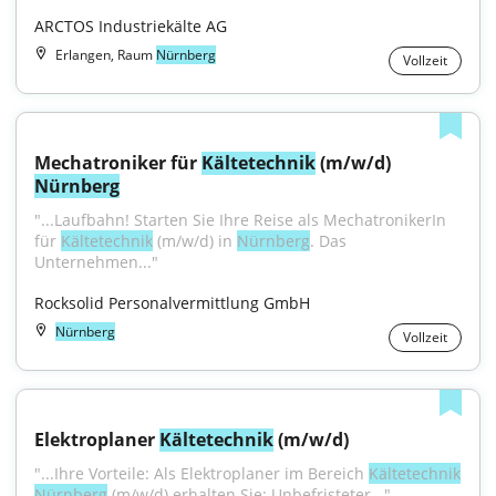
ARCTOS Industriekälte AG
Erlangen, Raum
Nürnberg
Vollzeit
Mechatroniker für 
Kältetechnik
 (m/w/d) 
Nürnberg
"...Laufbahn! Starten Sie Ihre Reise als MechatronikerIn 
für 
Kältetechnik
 (m/w/d) in 
Nürnberg
. Das 
Unternehmen..."
Rocksolid Personalvermittlung GmbH
Nürnberg
Vollzeit
Elektroplaner 
Kältetechnik
 (m/w/d)
"...Ihre Vorteile: Als Elektroplaner im Bereich 
Kältetechnik
Nürnberg
 (m/w/d) erhalten Sie: Unbefristeter..."