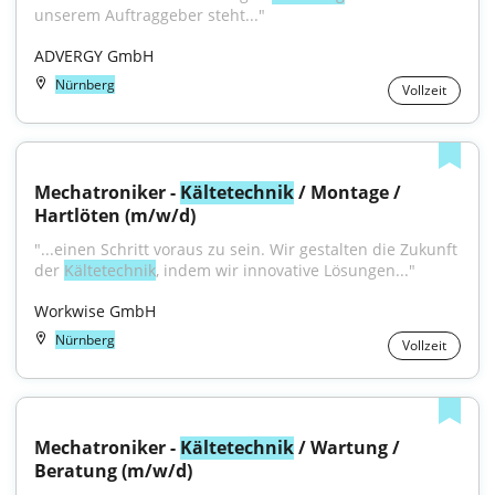
unserem Auftraggeber steht..."
ADVERGY GmbH
Nürnberg
Vollzeit
Mechatroniker - 
Kältetechnik
 / Montage / 
Hartlöten (m/w/d)
"...einen Schritt voraus zu sein. Wir gestalten die Zukunft 
der 
Kältetechnik
, indem wir innovative Lösungen..."
Workwise GmbH
Nürnberg
Vollzeit
Mechatroniker - 
Kältetechnik
 / Wartung / 
Beratung (m/w/d)