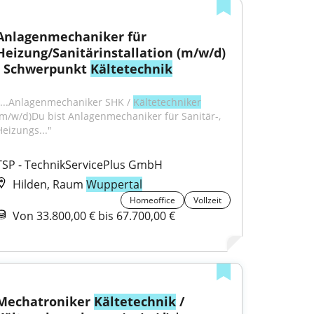
Anlagenmechaniker für 
Heizung/Sanitärinstallation (m/w/d) 
- Schwerpunkt 
Kältetechnik
"...Anlagenmechaniker SHK / 
Kältetechniker
(m/w/d)Du bist Anlagenmechaniker für Sanitär-, 
Heizungs..."
TSP - TechnikServicePlus GmbH
Hilden, Raum
Wuppertal
Homeoffice
Vollzeit
Von 33.800,00 € bis 67.700,00 €
Mechatroniker 
Kältetechnik
 / 