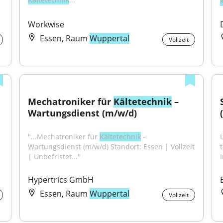
Workwise
Essen, Raum
Wuppertal
Vollzeit
Mechatroniker für 
Kältetechnik
 – 
Wartungsdienst (m/w/d)
"...Mechatroniker für 
Kältetechnik
 - 
Wartungsdienst (m/w/d) Standort: Essen | Vollzeit 
| Unbefristet..."
I
Hypertrics GmbH
Essen, Raum
Wuppertal
Vollzeit