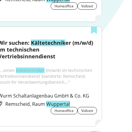
Homeoffice
Vollzeit
Wir suchen: 
Kältetechnik
er (m/w/d) 
im technischen 
Vertriebsinnendienst
...einen 
Kältetechniker
 (m/w/d) im technischen 
Vertriebsinnendienst Standorte: Remscheid, 
Issum Ihr Verantwortungsbereich..."
Wurm Schaltanlagenbau GmbH & Co. KG
Remscheid, Raum
Wuppertal
Homeoffice
Vollzeit