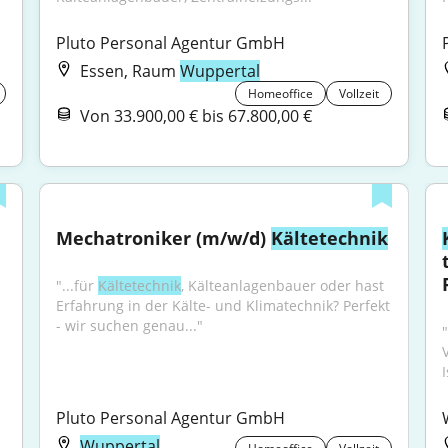
Pluto Personal Agentur GmbH
Essen, Raum
Wuppertal
Homeoffice
Vollzeit
Von 33.900,00 € bis 67.800,00 €
Mechatroniker (m/w/d) 
Kältetechnik
"...für 
Kältetechnik
, Kälteanlagenbauer oder hast 
Erfahrung in der Kälte- und Klimatechnik? Perfekt 
- wir suchen genau..."
"
Pluto Personal Agentur GmbH
Wuppertal