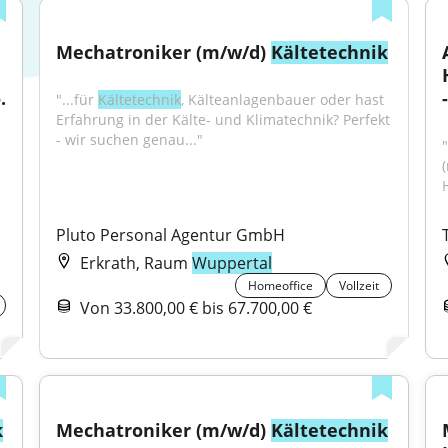
Mechatroniker (m/w/d) 
Kältetechnik
 
"...für 
Kältetechnik
, Kälteanlagenbauer oder hast 
Erfahrung in der Kälte- und Klimatechnik? Perfekt 
- wir suchen genau..."
Pluto Personal Agentur GmbH
Erkrath, Raum
Wuppertal
Homeoffice
Vollzeit
Von 33.800,00 € bis 67.700,00 €
k
Mechatroniker (m/w/d) 
Kältetechnik