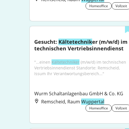
Homeoffice
Vollzeit
Gesucht: 
Kältetechnik
er (m/w/d) im 
technischen Vertriebsinnendienst
"...einen 
Kältetechniker
 (m/w/d) im technischen 
Vertriebsinnendienst Standorte: Remscheid, 
Issum Ihr Verantwortungsbereich..."
Wurm Schaltanlagenbau GmbH & Co. KG
Remscheid, Raum
Wuppertal
Homeoffice
Vollzeit