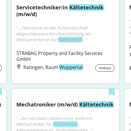
Servicetechniker:in 
Kältetechnik
(m/w/d)
"...Teilnahme an der Rufbereitschaft 
Abgeschlossene Berufsausbildung als 
Mechatroniker:in für 
Kältetechnik
..."
STRABAG Property and Facility Services 
GmbH
Ratingen, Raum
Wuppertal
Vollzeit
)
Mechatroniker (m/w/d) 
Kältetechnik
"...bei uns.Dazu zählen unter anderem 
Mechatroniker für 
Kältetechnik
, 
Kälteanlagenbauer, Zentralheizungs..."