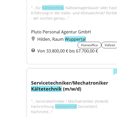
"...für 
Kältetechnik
, Kälteanlagenbauer oder hast 
Erfahrung in der Kälte- und Klimatechnik? Perfekt
- wir suchen genau..."
Pluto Personal Agentur GmbH
Hilden, Raum
Wuppertal
Homeoffice
Vollzeit
Von 33.800,00 € bis 67.700,00 €
Servicetechniker/Mechatroniker 
Kältetechnik
 (m/w/d)
"...Servicetechniker / Mechatroniker (m/w/d) 
Fachrichtung 
Kältetechnik
 Düsseldorf, 
Karlsruhe..."