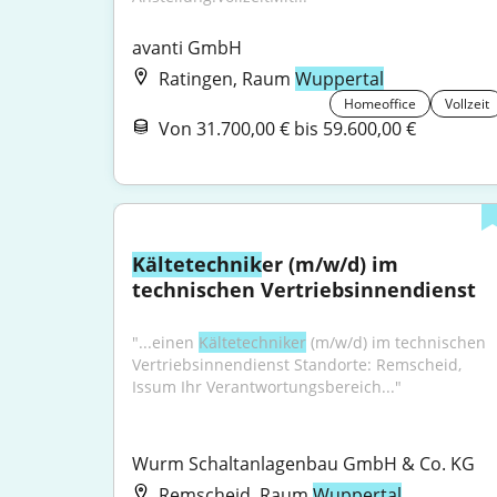
avanti GmbH
Ratingen, Raum
Wuppertal
Homeoffice
Vollzeit
Von 31.700,00 € bis 59.600,00 €
Kältetechnik
er (m/w/d) im 
technischen Vertriebsinnendienst
"...einen 
Kältetechniker
 (m/w/d) im technischen 
Vertriebsinnendienst Standorte: Remscheid, 
Issum Ihr Verantwortungsbereich..."
Wurm Schaltanlagenbau GmbH & Co. KG
Remscheid, Raum
Wuppertal