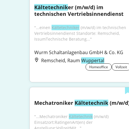
Kältetechnik
er (m/w/d) im 
technischen Vertriebsinnendienst
"...einen 
Kältetechniker
 (m/w/d) im technischen 
Vertriebsinnendienst Standorte: Remscheid, 
IssumTechnische Beratung..."
Wurm Schaltanlagenbau GmbH & Co. KG
Remscheid, Raum
Wuppertal
Homeoffice
Vollzeit
Mechatroniker 
Kältetechnik
 (m/w/d
"...Mechatroniker 
Kältetechnik
 (m/w/d) 
Einsatzort:RatingenArt(en) der 
Anstellung:VollzeitMit..."