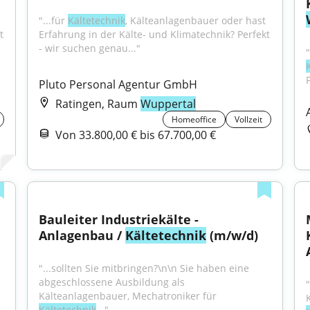
"...für 
Kältetechnik
, Kälteanlagenbauer oder hast 
 
Erfahrung in der Kälte- und Klimatechnik? Perfekt 
- wir suchen genau..."
Pluto Personal Agentur GmbH
Ratingen, Raum
Wuppertal
Homeoffice
Vollzeit
Von 33.800,00 € bis 67.700,00 €
Bauleiter Industriekälte - 
Anlagenbau / 
Kältetechnik
 (m/w/d)
"...sollten Sie mitbringen?\n\n Sie haben eine 
abgeschlossene Ausbildung als 
Kälteanlagenbauer, Mechatroniker für 
Kältetechnik
..."