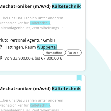
Mechatroniker (m/w/d) 
Kältetechnik
"...bei uns.Dazu zählen unter anderem 
Mechatroniker für 
Kältetechnik
, 
Kälteanlagenbauer, Zentralheizungs..."
Pluto Personal Agentur GmbH
Hattingen, Raum
Wuppertal
Homeoffice
Vollzeit
Von 33.900,00 € bis 67.800,00 €
Mechatroniker (m/w/d) 
Kältetechnik
"...bei uns.Dazu zählen unter anderem 
Mechatroniker für 
Kältetechnik
, 
Kälteanlagenbauer, Zentralheizungs..."