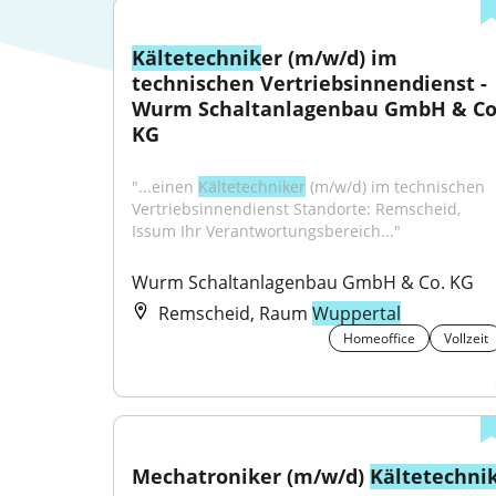
Kältetechnik
er (m/w/d) im 
technischen Vertriebsinnendienst - 
Wurm Schaltanlagenbau GmbH & Co.
KG
"...einen 
Kältetechniker
 (m/w/d) im technischen 
Vertriebsinnendienst Standorte: Remscheid, 
Issum Ihr Verantwortungsbereich..."
Wurm Schaltanlagenbau GmbH & Co. KG
Remscheid, Raum
Wuppertal
Homeoffice
Vollzeit
Mechatroniker (m/w/d) 
Kältetechni