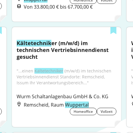
Homeoffice
Vollzeit
Von 33.800,00 € bis 67.700,00 €
Kältetechnik
er (m/w/d) im 
technischen Vertriebsinnendienst 
gesucht
"...einen 
Kältetechniker
 (m/w/d) im technischen 
"
Vertriebsinnendienst Standorte: Remscheid, 
Issum Ihr Verantwortungsbereich..."
Wurm Schaltanlagenbau GmbH & Co. KG
Remscheid, Raum
Wuppertal
Homeoffice
Vollzeit