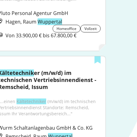
Pluto Personal Agentur GmbH
Hagen, Raum
Wuppertal
Homeoffice
Vollzeit
Von 33.900,00 € bis 67.800,00 €
Kältetechnik
er (m/w/d) im 
technischen Vertriebsinnendienst - 
Remscheid, Issum
...einen 
Kältetechniker
 (m/w/d) im technischen 
Vertriebsinnendienst Standorte: Remscheid, 
Issum Ihr Verantwortungsbereich..."
Wurm Schaltanlagenbau GmbH & Co. KG
Remscheid, Raum
Wuppertal