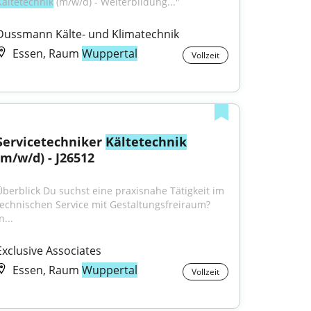
Kältetechnik
 (m/w/d) - Weiterbildung..."
Dussmann Kälte- und Klimatechnik
Essen, Raum
Wuppertal
Vollzeit
Servicetechniker 
Kältetechnik
(m/w/d) - J26512
Überblick Du suchst eine praxisnahe Tätigkeit im 
technischen Service mit Gestaltungsfreiraum? 
n...
Exclusive Associates
Essen, Raum
Wuppertal
Vollzeit