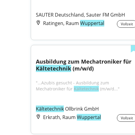
SAUTER Deutschland, Sauter FM GmbH
Ratingen, Raum
Wuppertal
Vollzeit
Ausbildung zum Mechatroniker für 
Kältetechnik
 (m/w/d)
"...Azubis gesucht - Ausbildung zum 
Mechatroniker für 
Kältetechnik
 (m/w/d..."
Kältetechnik
 Ollbrink GmbH
Erkrath, Raum
Wuppertal
Vollzeit