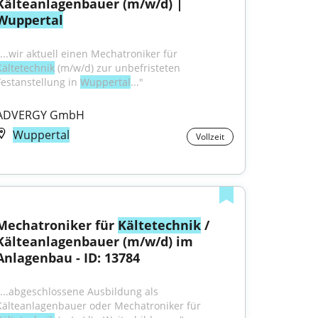
Kälteanlagenbauer (m/w/d) | 
Wuppertal
"...wir aktuell einen Mechatroniker für 
Kältetechnik
 (m/w/d) zur unbefristeten 
Festanstellung in 
Wuppertal
..."
ADVERGY GmbH
Wuppertal
Vollzeit
Mechatroniker für 
Kältetechnik
 / 
Kälteanlagenbauer (m/w/d) im 
Anlagenbau - ID: 13784
"...abgeschlossene Ausbildung als 
Kälteanlagenbauer oder Mechatroniker für 