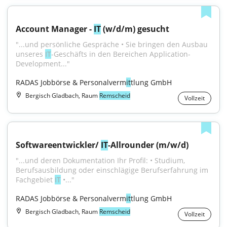
Account Manager - 
IT
 (w/d/m) gesucht
"...und persönliche Gespräche • Sie bringen den Ausbau 
unseres 
IT
-Geschäfts in den Bereichen Application-
Development..."
RADAS Jobbörse & Personalverm
it
tlung GmbH
Bergisch Gladbach, Raum
Remscheid
Vollzeit
Softwareentwickler/ 
IT
-Allrounder (m/w/d)
"...und deren Dokumentation Ihr Profil: • Studium, 
Berufsausbildung oder einschlägige Berufserfahrung im 
Fachgebiet 
IT
 •..."
RADAS Jobbörse & Personalverm
it
tlung GmbH
Bergisch Gladbach, Raum
Remscheid
Vollzeit