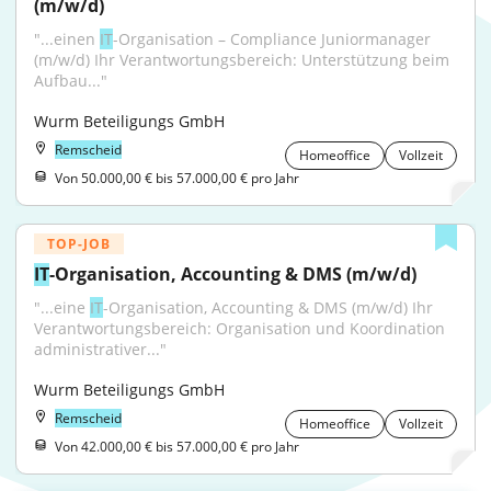
(m/w/d)
"...einen 
IT
-Organisation – Compliance Juniormanager 
(m/w/d) Ihr Verantwortungsbereich: Unterstützung beim 
Aufbau..."
Wurm Beteiligungs GmbH
Remscheid
Homeoffice
Vollzeit
Von 50.000,00 € bis 57.000,00 € pro Jahr
TOP-JOB
IT
-Organisation, Accounting & DMS (m/w/d)
"...eine 
IT
-Organisation, Accounting & DMS (m/w/d) Ihr 
Verantwortungsbereich: Organisation und Koordination 
administrativer..."
Wurm Beteiligungs GmbH
Remscheid
Homeoffice
Vollzeit
Von 42.000,00 € bis 57.000,00 € pro Jahr