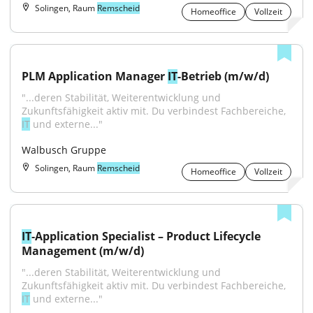
Solingen, Raum
Remscheid
Homeoffice
Vollzeit
PLM Application Manager 
IT
-Betrieb (m/w/d)
"...deren Stabilität, Weiterentwicklung und 
Zukunftsfähigkeit aktiv mit. Du verbindest Fachbereiche, 
IT
 und externe..."
Walbusch Gruppe
Solingen, Raum
Remscheid
Homeoffice
Vollzeit
IT
‑Application Specialist – Product Lifecycle 
Management (m/w/d)
"...deren Stabilität, Weiterentwicklung und 
Zukunftsfähigkeit aktiv mit. Du verbindest Fachbereiche, 
IT
 und externe..."