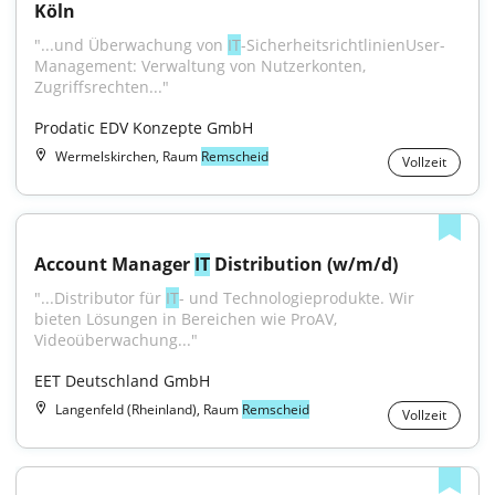
Köln
"...und Überwachung von 
IT
-SicherheitsrichtlinienUser-
Management: Verwaltung von Nutzerkonten, 
Zugriffsrechten..."
Prodatic EDV Konzepte GmbH
Wermelskirchen, Raum
Remscheid
Vollzeit
Account Manager 
IT
 Distribution (w/m/d)
"...Distributor für 
IT
- und Technologieprodukte. Wir 
bieten Lösungen in Bereichen wie ProAV, 
Videoüberwachung..."
EET Deutschland GmbH
Langenfeld (Rheinland), Raum
Remscheid
Vollzeit