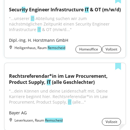
Secur
it
y Engineer Infrastructure 
IT
 & OT (m/w/d)
"...unserer 
IT
-Abteilung suchen wir zum 
nächstmöglichen Zeitpunkt einen Security Engineer 
Infrastructure 
IT
 & OT (m/w/d..."
Dipl.-Ing. H. Horstmann GmbH
Heiligenhaus, Raum
Remscheid
Homeoffice
Vollzeit
Rechtsreferendar*in im Law Procurement, 
Product Supply, 
IT
 (alle Geschlechter)
"...dein Können und deine Leidenschaft mit. Deine 
Karriere beginnt hier. Rechtsreferendar*in im Law 
Procurement, Product Supply, 
IT
 (alle..."
Bayer AG
Leverkusen, Raum
Remscheid
Vollzeit