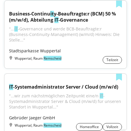
Business-Continu
it
y-Beauftragte:r (BCM) 50 % 
(m/w/d), Abteilung 
IT
-Governance
"...
IT
-Governance und werde BCB-Beauftragte:r 
(Business-Continuity-Management) (w/m/d) Hinweis: Die 
Stelle..."
Stadtsparkasse Wuppertal
Wuppertal, Raum
Remscheid
Teilzeit
IT
-Systemadministrator Server / Cloud (m/w/d)
"...wir zum nächstmöglichen Zeitpunkt eine/n 
IT
-
Systemadministrator Server & Cloud (m/w/d) für unseren 
Standort in Wuppertal..."
Gebrüder Jaeger GmbH
Wuppertal, Raum
Remscheid
Homeoffice
Vollzeit