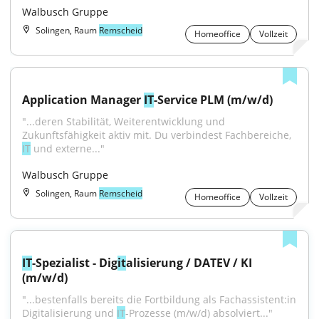
Walbusch Gruppe
Solingen, Raum
Remscheid
Homeoffice
Vollzeit
Application Manager 
IT
-Service PLM (m/w/d)
"...deren Stabilität, Weiterentwicklung und 
Zukunftsfähigkeit aktiv mit. Du verbindest Fachbereiche, 
IT
 und externe..."
Walbusch Gruppe
Solingen, Raum
Remscheid
Homeoffice
Vollzeit
IT
-Spezialist - Dig
it
alisierung / DATEV / KI 
(m/w/d)
"...bestenfalls bereits die Fortbildung als Fachassistent:in 
Digitalisierung und 
IT
-Prozesse (m/w/d) absolviert..."