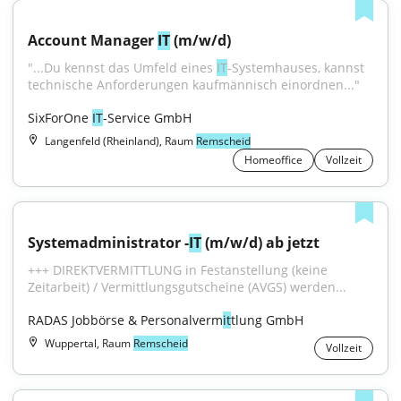
Account Manager 
IT
 (m/w/d)
"...Du kennst das Umfeld eines 
IT
-Systemhauses, kannst 
technische Anforderungen kaufmännisch einordnen..."
SixForOne 
IT
-Service GmbH
Langenfeld (Rheinland), Raum
Remscheid
Homeoffice
Vollzeit
Systemadministrator -
IT
 (m/w/d) ab jetzt
+++ DIREKTVERMITTLUNG in Festanstellung (keine 
Zeitarbeit) / Vermittlungsgutscheine (AVGS) werden...
RADAS Jobbörse & Personalverm
it
tlung GmbH
Wuppertal, Raum
Remscheid
Vollzeit