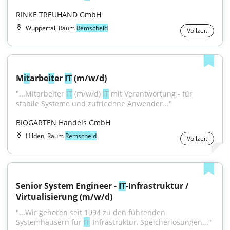
RINKE TREUHAND GmbH
Wuppertal, Raum
Remscheid
Vollzeit
M
it
arbe
it
er 
IT
 (m/w/d)
"...Mitarbeiter 
IT
 (m/w/d) 
IT
 mit Verantwortung - für 
stabile Systeme und zufriedene Anwender..."
BIOGARTEN Handels GmbH
Hilden, Raum
Remscheid
Vollzeit
Senior System Engineer - 
IT
-Infrastruktur / 
Virtualisierung (m/w/d)
"...Wir gehören seit 1994 zu den führenden 
Systemhäusern für 
IT
-Infrastruktur, Speicherlösungen..."