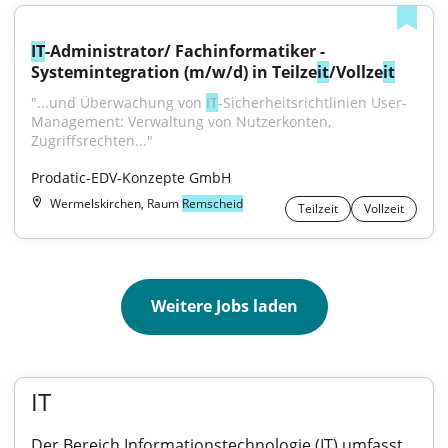
IT
-Administrator/ Fachinformatiker - 
Systemintegration (m/w/d) in Teilze
it
/Vollze
it
"...und Überwachung von 
IT
-Sicherheitsrichtlinien User-
Management: Verwaltung von Nutzerkonten, 
Zugriffsrechten..."
Prodatic-EDV-Konzepte GmbH
Wermelskirchen, Raum
Remscheid
Teilzeit
Vollzeit
Weitere Jobs laden
IT
Der Bereich Informationstechnologie (IT) umfasst