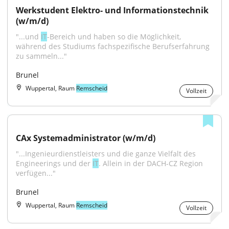
Werkstudent Elektro- und Informationstechnik 
(w/m/d)
"...und 
IT
-Bereich und haben so die Möglichkeit, 
während des Studiums fachspezifische Berufserfahrung 
zu sammeln..."
Brunel
Wuppertal, Raum
Remscheid
Vollzeit
CAx Systemadministrator (w/m/d)
"...Ingenieurdienstleisters und die ganze Vielfalt des 
Engineerings und der 
IT
. Allein in der DACH-CZ Region 
verfügen..."
Brunel
Wuppertal, Raum
Remscheid
Vollzeit