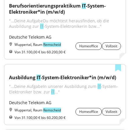
Berufsorientierungspraktikum 
IT
-System-
Elektroniker*in (m/w/d)
"...Deine AufgabeDu möchtest herausfinden, ob die 
Ausbildung zur 
IT
-System-Elektronikerin bzw..."
Deutsche Telekom AG
Wuppertal, Raum
Remscheid
Homeoffice
Vollzeit
Von 31.100,00 € bis 60.200,00 €
Ausbildung 
IT
-System-Elektroniker*in (m/w/d)
"...Deine AufgabeIn unserer Ausbildung zum 
IT
-System-
Elektroniker bzw. zur 
IT
..."
Deutsche Telekom AG
Wuppertal, Raum
Remscheid
Homeoffice
Vollzeit
Von 31.100,00 € bis 60.200,00 €