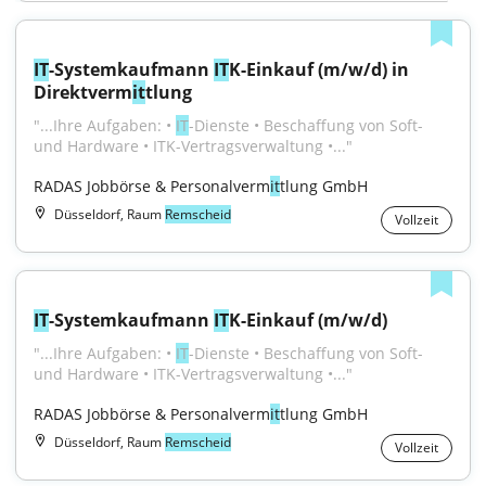
IT
-Systemkaufmann 
IT
K-Einkauf (m/w/d) in 
Direktverm
it
tlung
"...Ihre Aufgaben: • 
IT
-Dienste • Beschaffung von Soft- 
und Hardware • ITK-Vertragsverwaltung •..."
RADAS Jobbörse & Personalverm
it
tlung GmbH
Düsseldorf, Raum
Remscheid
Vollzeit
IT
-Systemkaufmann 
IT
K-Einkauf (m/w/d)
"...Ihre Aufgaben: • 
IT
-Dienste • Beschaffung von Soft- 
und Hardware • ITK-Vertragsverwaltung •..."
RADAS Jobbörse & Personalverm
it
tlung GmbH
Düsseldorf, Raum
Remscheid
Vollzeit