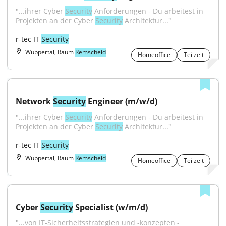
"...ihrer Cyber 
Security
 Anforderungen - Du arbeitest in 
Projekten an der Cyber 
Security
 Architektur..."
r-tec IT 
Security
Wuppertal, Raum
Remscheid
Homeoffice
Teilzeit
Network 
Security
 Engineer (m/w/d)
"...ihrer Cyber 
Security
 Anforderungen - Du arbeitest in 
Projekten an der Cyber 
Security
 Architektur..."
r-tec IT 
Security
Wuppertal, Raum
Remscheid
Homeoffice
Teilzeit
Cyber 
Security
 Specialist (w/m/d)
"...von IT-Sicherheitsstrategien und -konzepten - 