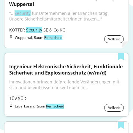
Wuppertal
"...
Security
 für Unternehmen aller Branchen tätig. 
Unsere Sicherheitsmitarbeiter/innen tragen..."
KÖTTER 
Security
 SE & Co.KG
Wuppertal, Raum
Remscheid
Vollzeit
Ingenieur Elektronische Sicherheit, Funktionale 
Sicherheit und Explosionsschutz (w/m/d)
Innovationen bringen tiefgreifende Veränderungen mit 
sich und beeinflussen unser Leben in...
TÜV SÜD
Leverkusen, Raum
Remscheid
Vollzeit