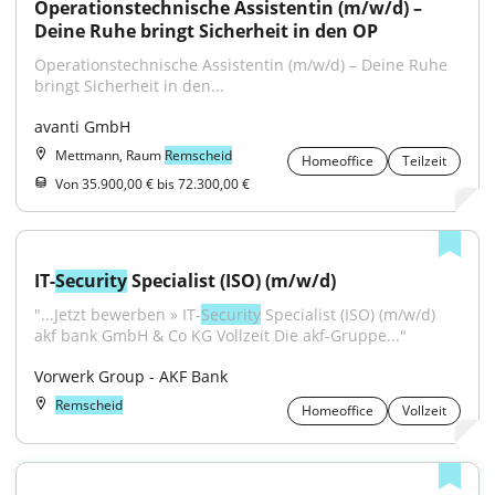
Operationstechnische Assistentin (m/w/d) – 
Deine Ruhe bringt Sicherheit in den OP
Operationstechnische Assistentin (m/w/d) – Deine Ruhe 
bringt Sicherheit in den...
avanti GmbH
Mettmann, Raum
Remscheid
Homeoffice
Teilzeit
Von 35.900,00 € bis 72.300,00 €
IT-
Security
 Specialist (ISO) (m/w/d)
"...Jetzt bewerben » IT-
Security
 Specialist (ISO) (m/w/d) 
akf bank GmbH & Co KG Vollzeit Die akf-Gruppe..."
Vorwerk Group - AKF Bank
Remscheid
Homeoffice
Vollzeit