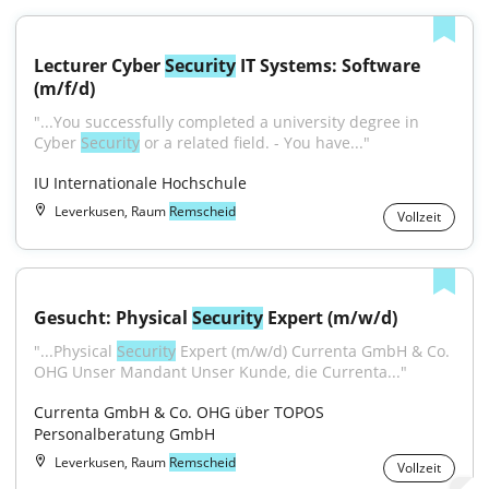
Lecturer Cyber 
Security
 IT Systems: Software 
(m/f/d)
"...You successfully completed a university degree in 
Cyber 
Security
 or a related field. - You have..."
IU Internationale Hochschule
Leverkusen, Raum
Remscheid
Vollzeit
Gesucht: Physical 
Security
 Expert (m/w/d)
"...Physical 
Security
 Expert (m/w/d) Currenta GmbH & Co. 
OHG Unser Mandant Unser Kunde, die Currenta..."
Currenta GmbH & Co. OHG über TOPOS 
Personalberatung GmbH
Leverkusen, Raum
Remscheid
Vollzeit