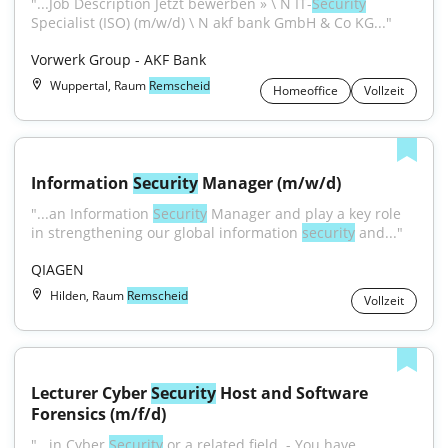
"...Job Description Jetzt bewerben » \ N IT-
Security
Specialist (ISO) (m/w/d) \ N akf bank GmbH & Co KG..."
Vorwerk Group - AKF Bank
Wuppertal, Raum
Remscheid
Homeoffice
Vollzeit
Information 
Security
 Manager (m/w/d)
"...an Information 
Security
 Manager and play a key role 
in strengthening our global information 
security
 and..."
QIAGEN
Hilden, Raum
Remscheid
Vollzeit
Lecturer Cyber 
Security
 Host and Software 
Forensics (m/f/d)
"...in Cyber 
Security
 or a related field. - You have 