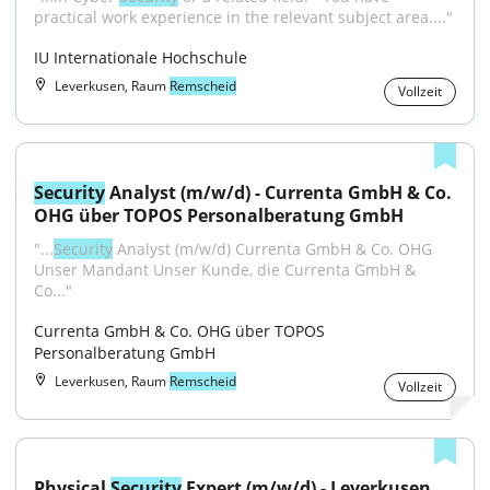
practical work experience in the relevant subject area...."
IU Internationale Hochschule
Leverkusen, Raum
Remscheid
Vollzeit
Security
 Analyst (m/w/d) - Currenta GmbH & Co. 
OHG über TOPOS Personalberatung GmbH
"...
Security
 Analyst (m/w/d) Currenta GmbH & Co. OHG 
Unser Mandant Unser Kunde, die Currenta GmbH & 
Co..."
Currenta GmbH & Co. OHG über TOPOS 
Personalberatung GmbH
Leverkusen, Raum
Remscheid
Vollzeit
Physical 
Security
 Expert (m/w/d) - Leverkusen