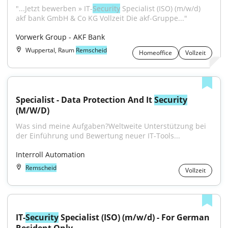
"...Jetzt bewerben » IT-
Security
 Specialist (ISO) (m/w/d) 
akf bank GmbH & Co KG Vollzeit Die akf-Gruppe..."
Vorwerk Group - AKF Bank
Wuppertal, Raum
Remscheid
Homeoffice
Vollzeit
Specialist - Data Protection And It 
Security
(M/W/D)
Was sind meine Aufgaben?Weltweite Unterstützung bei 
der Einführung und Bewertung neuer IT-Tools...
Interroll Automation
Remscheid
Vollzeit
IT-
Security
 Specialist (ISO) (m/w/d) - For German 