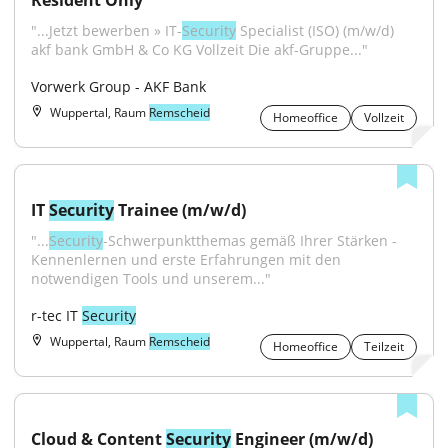
Resident Only
"...Jetzt bewerben » IT-
Security
 Specialist (ISO) (m/w/d) 
akf bank GmbH & Co KG Vollzeit Die akf-Gruppe..."
Vorwerk Group - AKF Bank
Wuppertal, Raum
Remscheid
Homeoffice
Vollzeit
IT 
Security
 Trainee (m/w/d)
"...
Security
-Schwerpunktthemas gemäß Ihrer Stärken - 
Kennenlernen und erste Erfahrungen mit den 
notwendigen Tools und unserem..."
r-tec IT 
Security
Wuppertal, Raum
Remscheid
Homeoffice
Teilzeit
Cloud & Content 
Security
 Engineer (m/w/d)