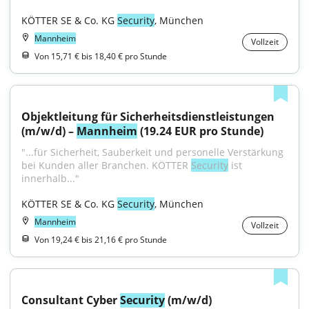
KÖTTER SE & Co. KG 
Security
, München
Mannheim
Vollzeit
Von 15,71 € bis 18,40 € pro Stunde
Objektleitung für Sicherheitsdienstleistungen 
(m/w/d) – 
Mannheim
 (19.24 EUR pro Stunde)
"...für Sicherheit, Sauberkeit und personelle Verstärkung 
bei Kunden aller Branchen. KÖTTER 
Security
 ist 
innerhalb..."
KÖTTER SE & Co. KG 
Security
, München
Mannheim
Vollzeit
Von 19,24 € bis 21,16 € pro Stunde
Consultant Cyber 
Security
 (m/w/d)