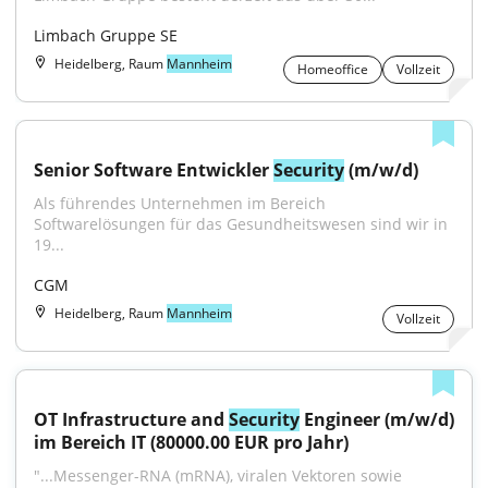
Limbach Gruppe SE
Heidelberg, Raum
Mannheim
Homeoffice
Vollzeit
Senior Software Entwickler 
Security
 (m/w/d)
Als führendes Unternehmen im Bereich 
Softwarelösungen für das Gesundheitswesen sind wir in 
19...
CGM
Heidelberg, Raum
Mannheim
Vollzeit
OT Infrastructure and 
Security
 Engineer (m/w/d) 
im Bereich IT (80000.00 EUR pro Jahr)
"...Messenger-RNA (mRNA), viralen Vektoren sowie 