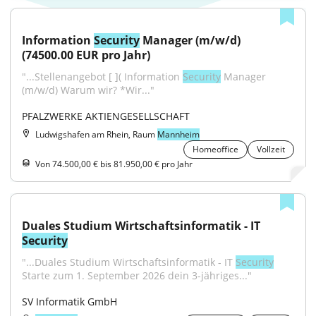
Information 
Security
 Manager (m/w/d) 
(74500.00 EUR pro Jahr)
"...Stellenangebot [ ]( Information 
Security
 Manager 
(m/w/d) Warum wir? *Wir..."
PFALZWERKE AKTIENGESELLSCHAFT
Ludwigshafen am Rhein, Raum
Mannheim
Homeoffice
Vollzeit
Von 74.500,00 € bis 81.950,00 € pro Jahr
Duales Studium Wirtschaftsinformatik - IT 
Security
"...Duales Studium Wirtschaftsinformatik - IT 
Security
Starte zum 1. September 2026 dein 3-jähriges..."
SV Informatik GmbH