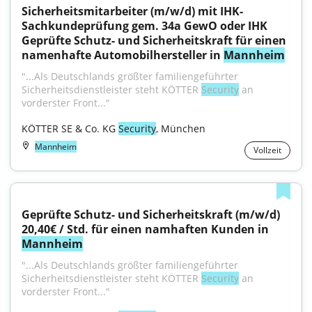
Sicherheitsmitarbeiter (m/w/d) mit IHK-
Sachkundeprüfung gem. 34a GewO oder IHK 
Geprüfte Schutz- und Sicherheitskraft für einen 
namenhafte Automobilhersteller in 
Mannheim
"...Als Deutschlands größter familiengeführter 
Sicherheitsdienstleister steht KÖTTER 
Security
 an 
vorderster Front..."
KÖTTER SE & Co. KG 
Security
, München
Mannheim
Vollzeit
Geprüfte Schutz- und Sicherheitskraft (m/w/d) 
20,40€ / Std. für einen namhaften Kunden in 
Mannheim
"...Als Deutschlands größter familiengeführter 
Sicherheitsdienstleister steht KÖTTER 
Security
 an 
vorderster Front..."