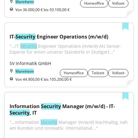
Mannheim
Homeoffice
Vollzeit
Von 36.000,00 € bis 93.100,00 €
IT-
Security
 Engineer Operations (m/w/d)
"...IT-
Security
 Engineer Operations (m/w/d) Als Senior-
Experte für einen unserer Standorte in Stuttgart..."
SV Informatik GmbH
Mannheim
Homeoffice
Teilzeit
Vollzeit
Von 44.900,00 € bis 105.200,00 €
Information 
Security
 Manager (m/w/d) - IT-
Security
, IT
"...Information 
Security
 Manager (m/w/d) Nachhaltig, nah 
am Kunden und innovativ. international..."