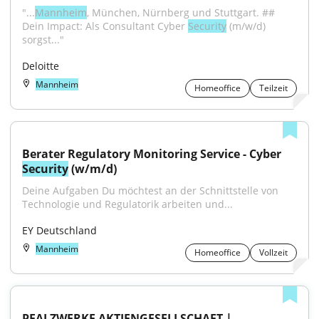
"...
Mannheim
, München, Nürnberg und Stuttgart. ## 
Dein Impact: Als Consultant Cyber 
Security
 (m/w/d) 
sorgst..."
Deloitte
Mannheim
Homeoffice
Teilzeit
Berater Regulatory Monitoring Service - Cyber 
Security
 (w/m/d)
Deine Aufgaben Du möchtest an der Schnittstelle von 
Technologie und Regulatorik arbeiten und...
EY Deutschland
Mannheim
Homeoffice
Vollzeit
PFALZWERKE AKTIENGESELLSCHAFT | 