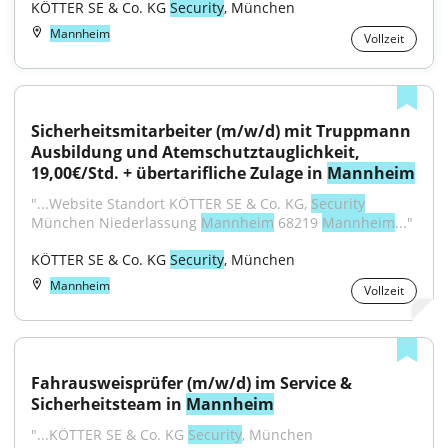
KÖTTER SE & Co. KG 
Security
, München
Mannheim
Vollzeit
Sicherheitsmitarbeiter (m/w/d) mit Truppmann 
Ausbildung und Atemschutztauglichkeit, 
19,00€/Std. + übertarifliche Zulage in 
Mannheim
"...Website Standort KÖTTER SE & Co. KG, 
Security
München Niederlassung 
Mannheim
 68219 
Mannheim
..."
KÖTTER SE & Co. KG 
Security
, München
Mannheim
Vollzeit
Fahrausweisprüfer (m/w/d) im Service & 
Sicherheitsteam in 
Mannheim
"...KÖTTER SE & Co. KG 
Security
, München 