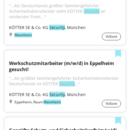
"...Als Deutschlands größter familiengeführter 
Sicherheitsdienstleister steht KÖTTER 
Security
 an 
vorderster Front..."
KÖTTER SE & Co. KG 
Security
, München
Mannheim
Vollzeit
Werkschutzmitarbeiter (m/w/d) in Eppelheim 
gesucht!
"...Als größter familiengeführter Sicherheitsdienstleister 
Deutschlands ist KÖTTER 
Security
..."
KÖTTER SE & Co. KG 
Security
, München
Eppelheim, Raum
Mannheim
Vollzeit