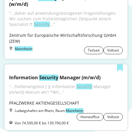
(w/m/d)
"...daher auf anwendungsbezogenen Fragestellungen. 
Wir suchen zum frühestmöglichen Zeitpunkt eine/n 
Spezialist IT 
Security
..."
Zentrum für Europäische Wirtschaftsforschung GmbH 
(ZEW)
Mannheim
Teilzeit
Vollzeit
Information 
Security
 Manager (m/w/d)
"...Stellenangebot [ ]( Information 
Security
 Manager 
(m/w/d) Warum wir? *Wir..."
PFALZWERKE AKTIENGESELLSCHAFT
Ludwigshafen am Rhein, Raum
Mannheim
Homeoffice
Vollzeit
Von 74.500,00 € bis 139.700,00 €