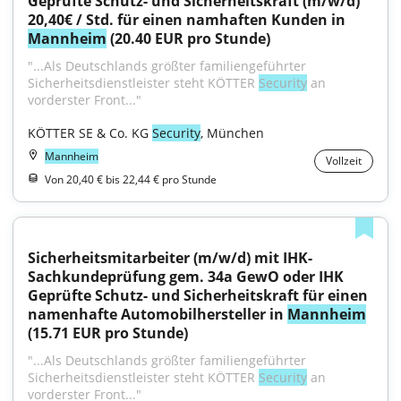
Geprüfte Schutz- und Sicherheitskraft (m/w/d) 
20,40€ / Std. für einen namhaften Kunden in 
Mannheim
 (20.40 EUR pro Stunde)
"...Als Deutschlands größter familiengeführter 
Sicherheitsdienstleister steht KÖTTER 
Security
 an 
vorderster Front..."
KÖTTER SE & Co. KG 
Security
, München
Mannheim
Vollzeit
Von 20,40 € bis 22,44 € pro Stunde
Sicherheitsmitarbeiter (m/w/d) mit IHK-
Sachkundeprüfung gem. 34a GewO oder IHK 
Geprüfte Schutz- und Sicherheitskraft für einen 
namenhafte Automobilhersteller in 
Mannheim
(15.71 EUR pro Stunde)
"...Als Deutschlands größter familiengeführter 
Sicherheitsdienstleister steht KÖTTER 
Security
 an 
vorderster Front..."