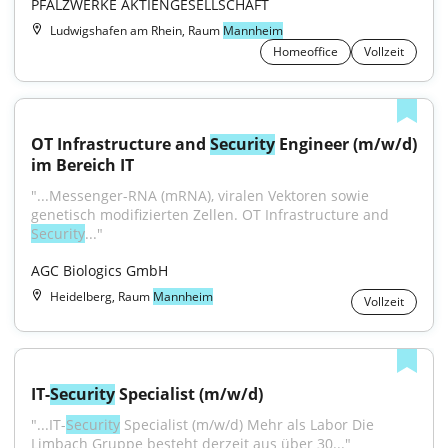
PFALZWERKE AKTIENGESELLSCHAFT
Ludwigshafen am Rhein, Raum
Mannheim
Homeoffice
Vollzeit
OT Infrastructure and 
Security
 Engineer (m/w/d) 
im Bereich IT
"...Messenger-RNA (mRNA), viralen Vektoren sowie 
genetisch modifizierten Zellen. OT Infrastructure and 
Security
..."
AGC Biologics GmbH
Heidelberg, Raum
Mannheim
Vollzeit
IT-
Security
 Specialist (m/w/d)
"...IT-
Security
 Specialist (m/w/d) Mehr als Labor Die 
Limbach Gruppe besteht derzeit aus über 30..."