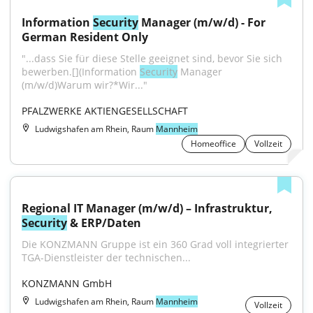
Information 
Security
 Manager (m/w/d) - For 
German Resident Only
"...dass Sie für diese Stelle geeignet sind, bevor Sie sich 
bewerben.[](Information 
Security
 Manager 
(m/w/d)Warum wir?*Wir..."
PFALZWERKE AKTIENGESELLSCHAFT
Ludwigshafen am Rhein, Raum
Mannheim
Homeoffice
Vollzeit
Regional IT Manager (m/w/d) – Infrastruktur, 
Security
 & ERP/Daten
Die KONZMANN Gruppe ist ein 360 Grad voll integrierter 
TGA-Dienstleister der technischen...
KONZMANN GmbH
Ludwigshafen am Rhein, Raum
Mannheim
Vollzeit