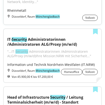
Network, Identity..."
Rheinmetall
Düsseldorf, Raum
Mönchengladbach
Vollzeit
IT-
Security
 Administratorinnen 
/Administratoren ALG/Proxy (m/w/d)
"...IT-
Security
 Administratorinnen /Administratoren 
ALG/Proxy (m/w/d)Ihre Mission:NRW mit Sicherheit..."
Information und Technik Nordrhein-Westfalen (IT.NRW)
Düsseldorf, Raum
Mönchengladbach
Homeoffice
Vollzeit
Von 45.900,00 € bis 97.200,00 €
Head of Infrastructure 
Security
 / Leitung 
Terminalsicherheit (m/w/d) - Standort 