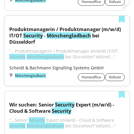
Mönchengladbach
Homeoffice
Vollzeit
Produktmanagerin / Produktmanager (m/w/d) 
IT/OT 
Security
 - 
Mönchengladbach
 bei 
Düsseldorf
"...Produktmanagerin / Produktmanager (m/w/d) IT/OT 
Security
Mönchengladbach
 bei Düsseldorf Vollzeit..."
Scheidt & Bachmann Signalling Systems GmbH
Mönchengladbach
Homeoffice
Vollzeit
Wir suchen: Senior 
Security
 Expert (m/w/d) - 
Cloud & Software 
Security
"...Senior 
Security
 Expert (m/w/d) - Cloud & Software 
Security
Mönchengladbach
 bei Düsseldorf Vollzeit..."