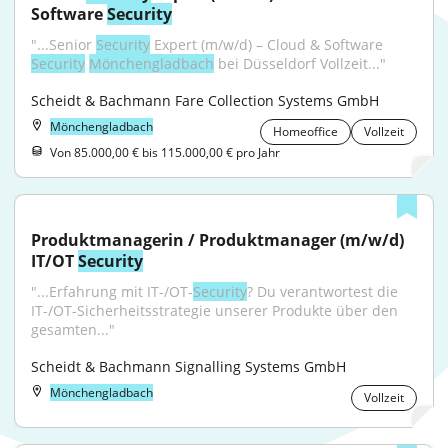
Software 
Security
"...Senior 
Security
 Expert (m/w/d) – Cloud & Software 
Security
Mönchengladbach
 bei Düsseldorf Vollzeit..."
Scheidt & Bachmann Fare Collection Systems GmbH
Mönchengladbach
Homeoffice
Vollzeit
Von 85.000,00 € bis 115.000,00 € pro Jahr
Produktmanagerin / Produktmanager (m/w/d) 
IT/OT 
Security
"...Erfahrung mit IT-/OT-
Security
? Du verantwortest die 
IT-/OT-Sicherheitsstrategie unserer Produkte über den 
gesamten..."
Scheidt & Bachmann Signalling Systems GmbH
Mönchengladbach
Vollzeit