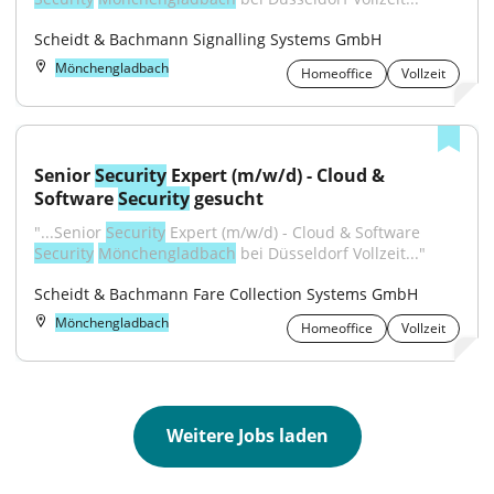
Scheidt & Bachmann Signalling Systems GmbH
Mönchengladbach
Homeoffice
Vollzeit
Senior 
Security
 Expert (m/w/d) - Cloud & 
Software 
Security
 gesucht
"...Senior 
Security
 Expert (m/w/d) - Cloud & Software 
Security
Mönchengladbach
 bei Düsseldorf Vollzeit..."
Scheidt & Bachmann Fare Collection Systems GmbH
Mönchengladbach
Homeoffice
Vollzeit
Weitere Jobs laden