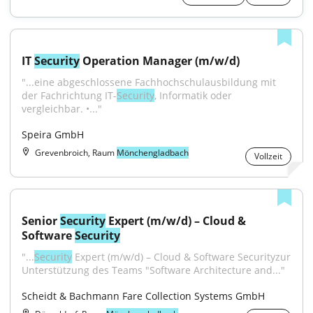
IT 
Security
 Operation Manager (m/w/d)
"...eine abgeschlossene Fachhochschulausbildung mit 
der Fachrichtung IT-
Security
, Informatik oder 
vergleichbar. •..."
Speira GmbH
Grevenbroich, Raum
Mönchengladbach
Vollzeit
Senior 
Security
 Expert (m/w/d) – Cloud & 
Software 
Security
"...
Security
 Expert (m/w/d) – Cloud & Software Securityzur 
Unterstützung des Teams "Software Architecture and..."
Scheidt & Bachmann Fare Collection Systems GmbH