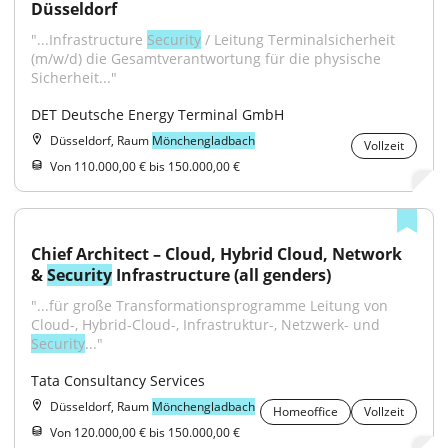
Düsseldorf
"...Infrastructure 
Security
 / Leitung Terminalsicherheit 
(m/w/d) die Gesamtverantwortung für die physische 
Sicherheit..."
DET Deutsche Energy Terminal GmbH
Düsseldorf, Raum
Mönchengladbach
Vollzeit
Von 110.000,00 € bis 150.000,00 €
Chief Architect – Cloud, Hybrid Cloud, Network 
& 
Security
 Infrastructure (all genders)
"...für große Transformationsprogramme Leitung von 
Cloud-, Hybrid-Cloud-, Infrastruktur-, Netzwerk- und 
Security
..."
Tata Consultancy Services
Düsseldorf, Raum
Mönchengladbach
Homeoffice
Vollzeit
Von 120.000,00 € bis 150.000,00 €