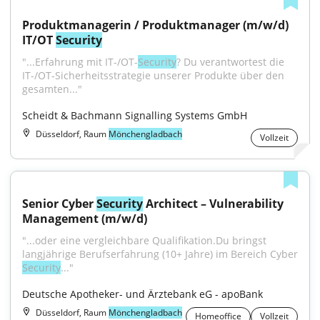
Produktmanagerin / Produktmanager (m/w/d) 
IT/OT 
Security
"...Erfahrung mit IT-/OT-
Security
? Du verantwortest die 
IT-/OT-Sicherheitsstrategie unserer Produkte über den 
gesamten..."
Scheidt & Bachmann Signalling Systems GmbH
Düsseldorf, Raum
Mönchengladbach
Vollzeit
Senior Cyber 
Security
 Architect – Vulnerability 
Management (m/w/d)
"...oder eine vergleichbare Qualifikation.Du bringst 
Security
..."
Deutsche Apotheker- und Ärztebank eG - apoBank
Düsseldorf, Raum
Mönchengladbach
Homeoffice
Vollzeit