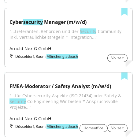
Cyber
security
 Manager (m/w/d)
"...Lieferanten, Behörden und der 
Security
-Community 
inkl. Vertraulichkeitsregeln * Integration..."
Arnold NextG GmbH
Düsseldorf, Raum
Mönchengladbach
Vollzeit
FMEA-Moderator / Safety Analyst (m/w/d)
"...für Cybersecurity-Aspekte (ISO 21434) oder Safety & 
Security
 Co-Engineering Wir bieten * Anspruchsvolle 
Projekte..."
Arnold NextG GmbH
Düsseldorf, Raum
Mönchengladbach
Homeoffice
Vollzeit