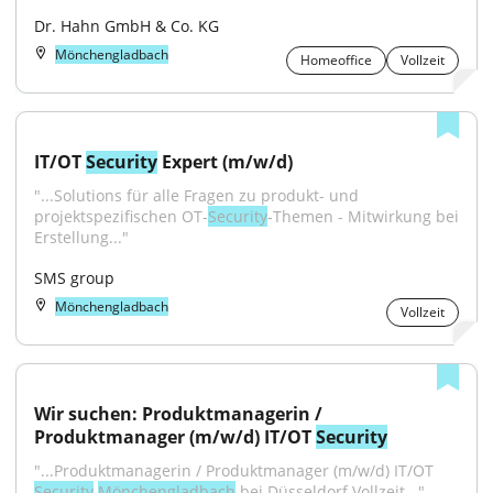
Dr. Hahn GmbH & Co. KG
Mönchengladbach
Homeoffice
Vollzeit
IT/OT 
Security
 Expert (m/w/d)
"...Solutions für alle Fragen zu produkt- und 
projektspezifischen OT‑
Security
‑Themen - Mitwirkung bei 
Erstellung..."
SMS group
Mönchengladbach
Vollzeit
Wir suchen: Produktmanagerin / 
Produktmanager (m/w/d) IT/OT 
Security
"...Produktmanagerin / Produktmanager (m/w/d) IT/OT 
Security
Mönchengladbach
 bei Düsseldorf Vollzeit..."