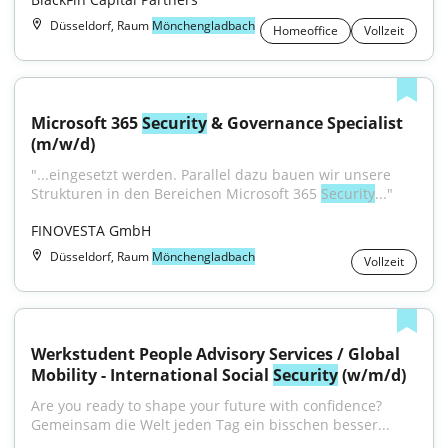
Düsseldorf, Raum
Mönchengladbach
Homeoffice
Vollzeit
Microsoft 365 
Security
 & Governance Specialist 
(m/w/d)
"...eingesetzt werden. Parallel dazu bauen wir unsere 
Strukturen in den Bereichen Microsoft 365 
Security
..."
FINOVESTA GmbH
Düsseldorf, Raum
Mönchengladbach
Vollzeit
Werkstudent People Advisory Services / Global 
Mobility - International Social 
Security
 (w/m/d)
Are you ready to shape your future with confidence?
Gemeinsam die Welt jeden Tag ein bisschen besser...