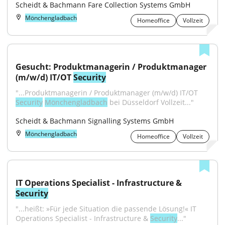
Scheidt & Bachmann Fare Collection Systems GmbH
Mönchengladbach
Homeoffice
Vollzeit
Gesucht: Produktmanagerin / Produktmanager 
(m/w/d) IT/OT 
Security
"...Produktmanagerin / Produktmanager (m/w/d) IT/OT 
Security
Mönchengladbach
 bei Düsseldorf Vollzeit..."
Scheidt & Bachmann Signalling Systems GmbH
Mönchengladbach
Homeoffice
Vollzeit
IT Operations Specialist - Infrastructure & 
Security
"...heißt: »Für jede Situation die passende Lösung!« IT 
Operations Specialist - Infrastructure & 
Security
..."