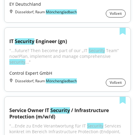
EY Deutschland
Düsseldorf, Raum
Mönchengladbach
Vollzeit
IT 
Security
 Engineer (gn)
"...future? Then become part of our „IT 
Security
 Team“ 
now!Plan, implement and manage comprehensive 
security
..."
Control Expert GmbH
Düsseldorf, Raum
Mönchengladbach
Vollzeit
Service Owner IT 
Security
 / Infrastructure 
Protection (m/w/d)
"...Ende zu Ende Verantwortung für IT 
Security
 Services 
konkret im Bereich Infrastructure Protection (Endpoint, 