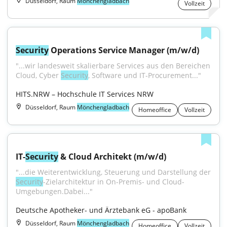
Düsseldorf, Raum
Mönchengladbach
Vollzeit
Security
 Operations Service Manager (m/w/d)
"...wir landesweit skalierbare Services aus den Bereichen 
Cloud, Cyber 
Security
, Software und IT-Procurement..."
HITS.NRW – Hochschule IT Services NRW
Düsseldorf, Raum
Mönchengladbach
Homeoffice
Vollzeit
IT-
Security
 & Cloud Architekt (m/w/d)
"...die Weiterentwicklung, Steuerung und Darstellung der 
Security
-Zielarchitektur in On-Premis- und Cloud-
Umgebungen.Dabei..."
Deutsche Apotheker- und Ärztebank eG - apoBank
Düsseldorf, Raum
Mönchengladbach
Homeoffice
Vollzeit