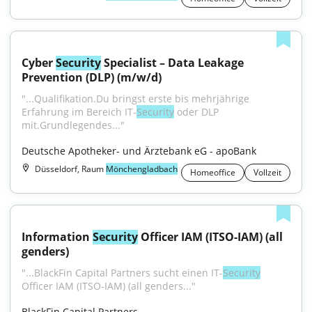
Cyber 
Security
 Specialist – Data Leakage 
Prevention (DLP) (m/w/d)
"...Qualifikation.Du bringst erste bis mehrjährige 
Erfahrung im Bereich IT-
Security
 oder DLP 
mit.Grundlegendes..."
Deutsche Apotheker- und Ärztebank eG - apoBank
Düsseldorf, Raum
Mönchengladbach
Homeoffice
Vollzeit
Information 
Security
 Officer IAM (ITSO-IAM) (all 
genders)
"...BlackFin Capital Partners sucht einen IT-
Security
Officer IAM (ITSO-IAM) (all genders..."
BlackFin Capital Partners