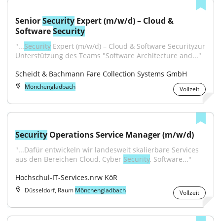
Senior 
Security
 Expert (m/w/d) – Cloud & 
Software 
Security
"...
Security
 Expert (m/w/d) – Cloud & Software Securityzur 
Unterstützung des Teams "Software Architecture and..."
Scheidt & Bachmann Fare Collection Systems GmbH
Mönchengladbach
Vollzeit
Security
 Operations Service Manager (m/w/d)
"...Dafür entwickeln wir landesweit skalierbare Services 
aus den Bereichen Cloud, Cyber 
Security
, Software..."
Hochschul-IT-Services.nrw KöR
Düsseldorf, Raum
Mönchengladbach
Vollzeit