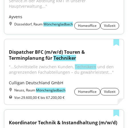
Service.In der Abteilung RMT in unserer 
Hauptverwaltung..."
Ayvens
Düsseldorf, Raum
Mönchengladbach
Homeoffice
Vollzeit
Dispatcher BFC (m/w/d) Touren & 
Terminplanung für 
Techniker
"...Schnittstelle zwischen Kunden, 
Technikern
 und den 
angrenzenden Fachabteilungen – du gewährleistest..."
Culligan Deutschland GmbH
Neuss, Raum
Mönchengladbach
Homeoffice
Vollzeit
Von 29.600,00 € bis 67.200,00 €
Koordinator Technik & Instandhaltung (m/w/d)