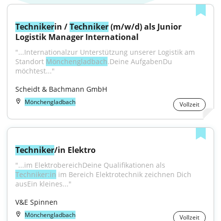
Techniker
in / 
Techniker
 (m/w/d) als Junior 
Logistik Manager International
"...Internationalzur Unterstützung unserer Logistik am 
Standort 
Mönchengladbach
.Deine AufgabenDu 
möchtest..."
Scheidt & Bachmann GmbH
Mönchengladbach
Vollzeit
Techniker
/in Elektro
"...im ElektrobereichDeine Qualifikationen als 
Techniker:in
 im Bereich Elektrotechnik zeichnen Dich 
ausEin kleines..."
V&E Spinnen
Mönchengladbach
Vollzeit