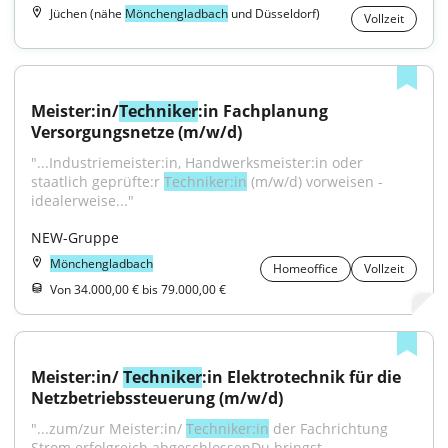
Jüchen (nähe
Mönchengladbach
und Düsseldorf)
Vollzeit
Meister:in/
Techniker
:in Fachplanung 
Versorgungsnetze (m/w/d)
"...Industriemeister:in, Handwerksmeister:in oder 
staatlich geprüfte:r 
Techniker:in
 (m/w/d) vorweisen - 
idealerweise..."
NEW-Gruppe
Mönchengladbach
Homeoffice
Vollzeit
Von 34.000,00 € bis 79.000,00 €
Meister:in/ 
Techniker
:in Elektrotechnik für die 
Netzbetriebssteuerung (m/w/d)
"...zum/zur Meister:in/ 
Techniker:in
 der Fachrichtung 
Strom erfolgreich abgeschlossenDu bringst 