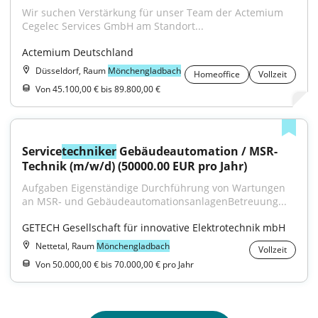
﻿Wir suchen Verstärkung für unser Team der Actemium 
Cegelec Services GmbH am Standort...
Actemium Deutschland
Düsseldorf, Raum
Mönchengladbach
Homeoffice
Vollzeit
Von 45.100,00 € bis 89.800,00 €
Service
techniker
 Gebäudeautomation / MSR-
Technik (m/w/d) (50000.00 EUR pro Jahr)
Aufgaben Eigenständige Durchführung von Wartungen 
an MSR‑ und GebäudeautomationsanlagenBetreuung...
GETECH Gesellschaft für innovative Elektrotechnik mbH
Nettetal, Raum
Mönchengladbach
Vollzeit
Von 50.000,00 € bis 70.000,00 € pro Jahr