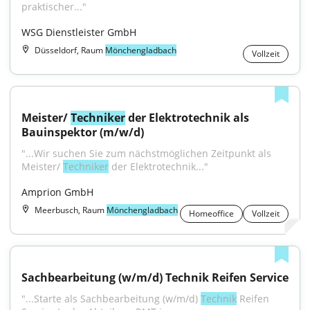
praktischer..."
WSG Dienstleister GmbH
Düsseldorf, Raum
Mönchengladbach
Vollzeit
Meister/ 
Techniker
 der Elektrotechnik als 
Bauinspektor (m/w/d)
"...Wir suchen Sie zum nächstmöglichen Zeitpunkt als 
Meister/ 
Techniker
 der Elektrotechnik..."
Amprion GmbH
Meerbusch, Raum
Mönchengladbach
Homeoffice
Vollzeit
Sachbearbeitung (w/m/d) Technik Reifen Service
"...Starte als Sachbearbeitung (w/m/d) 
Technik
 Reifen 