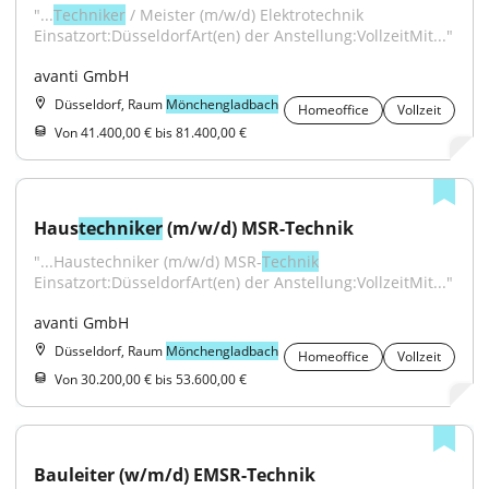
"...
Techniker
 / Meister (m/w/d) Elektrotechnik 
Einsatzort:DüsseldorfArt(en) der Anstellung:VollzeitMit..."
avanti GmbH
Düsseldorf, Raum
Mönchengladbach
Homeoffice
Vollzeit
Von 41.400,00 € bis 81.400,00 €
Haus
techniker
 (m/w/d) MSR-Technik
"...Haustechniker (m/w/d) MSR-
Technik
Einsatzort:DüsseldorfArt(en) der Anstellung:VollzeitMit..."
avanti GmbH
Düsseldorf, Raum
Mönchengladbach
Homeoffice
Vollzeit
Von 30.200,00 € bis 53.600,00 €
Bauleiter (w/m/d) EMSR-Technik