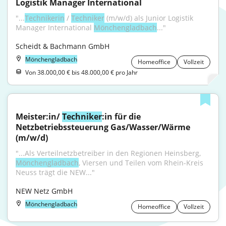
Logistik Manager International
"...
Technikerin
 / 
Techniker
 (m/w/d) als Junior Logistik 
Manager International 
Mönchengladbach
..."
Scheidt & Bachmann GmbH
Mönchengladbach
Homeoffice
Vollzeit
Von 38.000,00 € bis 48.000,00 € pro Jahr
Meister:in/ 
Techniker
:in für die 
Netzbetriebssteuerung Gas/Wasser/Wärme 
(m/w/d)
"...Als Verteilnetzbetreiber in den Regionen Heinsberg, 
Mönchengladbach
, Viersen und Teilen vom Rhein-Kreis 
Neuss trägt die NEW..."
NEW Netz GmbH
Mönchengladbach
Homeoffice
Vollzeit