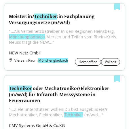
Meister:in/
Techniker
:in Fachplanung 
Versorgungsnetze (m/w/d)
"...Als Verteilnetzbetreiber in den Regionen Heinsberg, 
Mönchengladbach
, Viersen und Teilen vom Rhein-Kreis 
Neuss trägt die NEW..."
NEW Netz GmbH
Viersen, Raum
Mönchengladbach
Homeoffice
Vollzeit
Techniker
 oder Mechatroniker/Elektroniker 
(m/w/d) für Infraroth-Messsysteme in 
Feuerräumen
"...Ziele unterstützen wollen.Du bist ausgebildete/r 
Mechatroniker, Elektroniker, 
Techniker
 (m/w/d..."
CMV-Systems GmbH & Co.KG