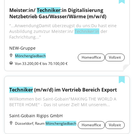
Meister:in/ 
Techniker
:in Digitalisierung 
Netzbetrieb Gas/Wasser/Wärme (m/w/d)
"...AnwendungDamit überzeugst du uns:Du hast eine 
Ausbildung zum/zur Meister:in/ 
Techniker:in
 der 
Fachrichtung..."
NEW-Gruppe
Mönchengladbach
Homeoffice
Vollzeit
Von 33.200,00 € bis 70.100,00 €
Techniker
 (m/w/d) im Vertrieb Bereich Export
Willkommen bei Saint-Gobain"MAKING THE WORLD A 
BETTER HOME" - Das ist unser Ziel! Mit unserem...
Saint-Gobain Rigips GmbH
Düsseldorf, Raum
Mönchengladbach
Homeoffice
Vollzeit