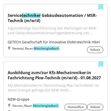
Service
techniker
 Gebäudeautomation / MSR-
Technik (m/w/d)
Eigenständige Durchführung von Wartungen an MSR‑ 
und GebäudeautomationsanlagenBetreuung von...
GETECH Gesellschaft für innovative Elektrotechnik mbH
Nettetal, Raum
Mönchengladbach
Vollzeit
Ausbildung zum/zur Kfz-Mechatroniker:in 
Fachrichtung Pkw-Technik (m/w/d) - 01.08.2027
Kfz-Mechatroniker:in Fachrichtung Pkw-TechnikHier ist 
deine Energie gefragt:Die NEW stellt...
NEW-Gruppe
Viersen, Raum
Mönchengladbach
Homeoffice
Vollzeit