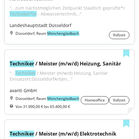
"...zum nächstmöglichen Zeitpunkt Staatlich geprüfte*r 
Techniker*in
 - Abwassertechnik..."
Landeshauptstadt Düsseldorf
Düsseldorf, Raum
Mönchengladbach
Vollzeit
Techniker
 / Meister (m/w/d) Heizung, Sanitär
"...
Techniker
 / Meister (m/w/d) Heizung, Sanitär 
Einsatzort:DüsseldorfArt(en..."
avanti GmbH
Düsseldorf, Raum
Mönchengladbach
Homeoffice
Vollzeit
Von 31.900,00 € bis 65.400,00 €
Techniker
 / Meister (m/w/d) Elektrotechnik