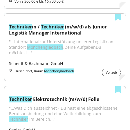
Von 9.300,00 € bis 16.700,00 €
Techniker
in / 
Techniker
 (m/w/d) als Junior 
Logistik Manager International
"...Internationalzur Unterstützung unserer Logistik am 
Standort 
Mönchengladbach
.Deine AufgabenDu 
möchtest..."
Scheidt & Bachmann GmbH
Düsseldorf, Raum
Mönchengladbach
Vollzeit
Techniker
 Elektrotechnik (m/w/d) Folie
"...Was Dich auszeichnet • Du hast eine abgeschlossene 
Berufsausbildung und eine Weiterbildung zum 
Techniker
 im Bereich..."
Speira GmbH