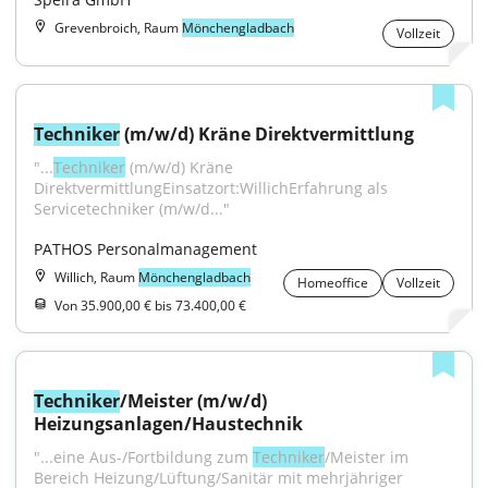
Grevenbroich, Raum
Mönchengladbach
Vollzeit
Techniker
 (m/w/d) Kräne Direktvermittlung
"...
Techniker
 (m/w/d) Kräne 
DirektvermittlungEinsatzort:WillichErfahrung als 
Servicetechniker (m/w/d..."
PATHOS Personalmanagement
Willich, Raum
Mönchengladbach
Homeoffice
Vollzeit
Von 35.900,00 € bis 73.400,00 €
Techniker
/Meister (m/w/d) 
Heizungsanlagen/Haustechnik
"...eine Aus-/Fortbildung zum 
Techniker
/Meister im 
Bereich Heizung/Lüftung/Sanitär mit mehrjähriger 