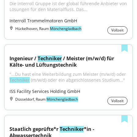
Die Interroll Gruppe ist der global führende Anbieter von 
Lösungen für den Materialfluss. Das...
Interroll Trommelmotoren GmbH
Hückelhoven, Raum
Mönchengladbach
Vollzeit
Ingenieur / 
Techniker
 / Meister (m/w/d) für 
Kälte- und Lüftungstechnik
"...Du hast eine Weiterbildung zum Meister (m/w/d) oder 
Techniker
 (m/w/d) oder ein abgeschlossenes Studium..."
ISS Facility Services Holding GmbH
Düsseldorf, Raum
Mönchengladbach
Vollzeit
Staatlich geprüfte*r 
Techniker
*in - 
Abwassertechnik