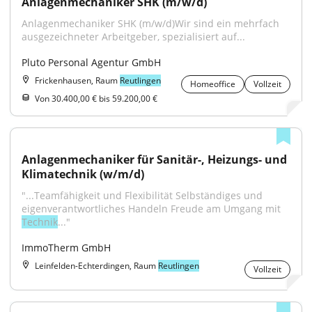
Anlagenmechaniker SHK (m/w/d)
Anlagenmechaniker SHK (m/w/d)Wir sind ein mehrfach 
ausgezeichneter Arbeitgeber, spezialisiert auf...
Pluto Personal Agentur GmbH
Frickenhausen, Raum
Reutlingen
Homeoffice
Vollzeit
Von 30.400,00 € bis 59.200,00 €
Anlagenmechaniker für Sanitär-, Heizungs- und 
Klimatechnik (w/m/d)
"...Teamfähigkeit und Flexibilität Selbständiges und 
eigenverantwortliches Handeln Freude am Umgang mit 
Technik
..."
ImmoTherm GmbH
Leinfelden-Echterdingen, Raum
Reutlingen
Vollzeit