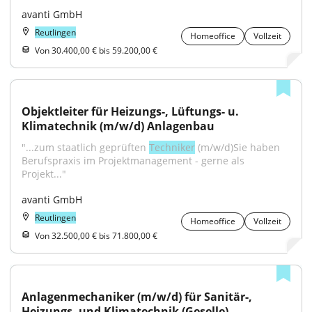
avanti GmbH
Reutlingen
Homeoffice
Vollzeit
Von 30.400,00 € bis 59.200,00 €
Objektleiter für Heizungs-, Lüftungs- u. 
Klimatechnik (m/w/d) Anlagenbau
"...zum staatlich geprüften 
Techniker
 (m/w/d)Sie haben 
Berufspraxis im Projektmanagement - gerne als 
Projekt..."
avanti GmbH
Reutlingen
Homeoffice
Vollzeit
Von 32.500,00 € bis 71.800,00 €
Anlagenmechaniker (m/w/d) für Sanitär-, 
Heizungs- und Klimatechnik (Geselle)