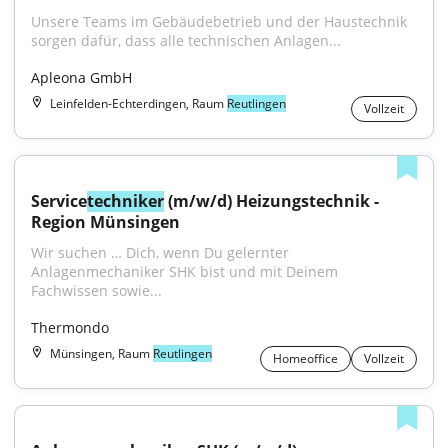
Unsere Teams im Gebäudebetrieb und der Haustechnik 
sorgen dafür, dass alle technischen Anlagen...
Apleona GmbH
Leinfelden-Echterdingen, Raum
Reutlingen
Vollzeit
Service
techniker
 (m/w/d) Heizungstechnik - 
Region Münsingen
Wir suchen … Dich, wenn Du gelernter 
Anlagenmechaniker SHK bist und mit Deinem 
Fachwissen sowie...
Thermondo
Münsingen, Raum
Reutlingen
Homeoffice
Vollzeit