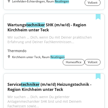
Leinfelden-Echterdingen, Raum
Reutlingen
Vollzeit
Wartungs
techniker
 SHK (m/w/d) - Region 
Kirchheim unter Teck
Wir suchen … Dich, wenn Du mit Deiner praktischen 
Erfahrung und Deiner Fachkenntnissen...
Thermondo
Kirchheim unter Teck, Raum
Reutlingen
Homeoffice
Vollzeit
Service
techniker
 (m/w/d) Heizungstechnik - 
Region Kirchheim unter Teck
Wir suchen … Dich, wenn Du gelernter 
Anlagenmechaniker SHK bist und mit Deinem 
Fachwissen sowie...