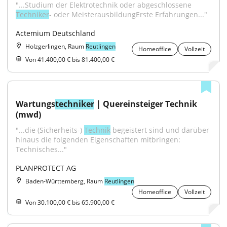
"...Studium der Elektrotechnik oder abgeschlossene 
Techniker
- oder MeisterausbildungErste Erfahrungen..."
Actemium Deutschland
Holzgerlingen, Raum
Reutlingen
Homeoffice
Vollzeit
Von 41.400,00 € bis 81.400,00 €
Wartungs
techniker
 | Quereinsteiger Technik 
(mwd)
"...die (Sicherheits-) 
Technik
 begeistert sind und darüber 
hinaus die folgenden Eigenschaften mitbringen: 
Technisches..."
PLANPROTECT AG
Baden-Württemberg, Raum
Reutlingen
Homeoffice
Vollzeit
Von 30.100,00 € bis 65.900,00 €