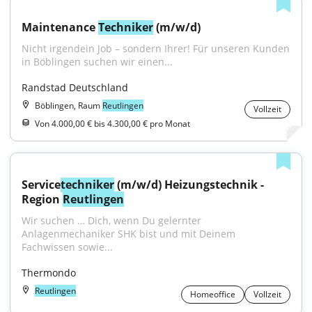
Maintenance 
Techniker
 (m/w/d)
Nicht irgendein Job – sondern Ihrer! Für unseren Kunden 
in Böblingen suchen wir einen...
Randstad Deutschland
Böblingen, Raum
Reutlingen
Vollzeit
Von 4.000,00 € bis 4.300,00 € pro Monat
Service
techniker
 (m/w/d) Heizungstechnik - 
Region 
Reutlingen
Wir suchen … Dich, wenn Du gelernter 
Anlagenmechaniker SHK bist und mit Deinem 
Fachwissen sowie...
Thermondo
Reutlingen
Homeoffice
Vollzeit