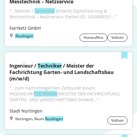
Messtechnik – Netzservice
"...Meister / 
Techniker
 (m/w/d) Digitalisierung & 
Messtechnik – Netzservice Stellen-ID: 1000000351..."
FairNetz GmbH
Reutlingen
Homeoffice
Vollzeit
Ingenieur / 
Techniker
 / Meister der 
Fachrichtung Garten- und Landschaftsbau 
(m/w/d)
"...zum nächstmöglichen Zeitpunkt eine/n 
INGENIEUR/
TECHNIKER
/MEISTER DER FACHRICHTUNG 
GARTEN- UND LANDSCHAFTSBAU (m/w/d..."
Stadt Nürtingen
Nürtingen, Raum
Reutlingen
Vollzeit