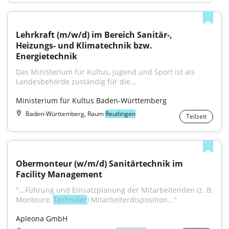
Lehrkraft (m/w/d) im Bereich Sanitär-, 
Heizungs- und Klimatechnik bzw. 
Energietechnik
Das Ministerium für Kultus, Jugend und Sport ist als 
Landesbehörde zuständig für die...
Ministerium für Kultus Baden-Württemberg
Baden-Württemberg, Raum
Reutlingen
Teilzeit
Obermonteur (w/m/d) Sanitärtechnik im 
Facility Management
"...Führung und Einsatzplanung der Mitarbeitenden (z. B. 
Monteure, 
Techniker
) Mitarbeiterdisposition..."
Apleona GmbH