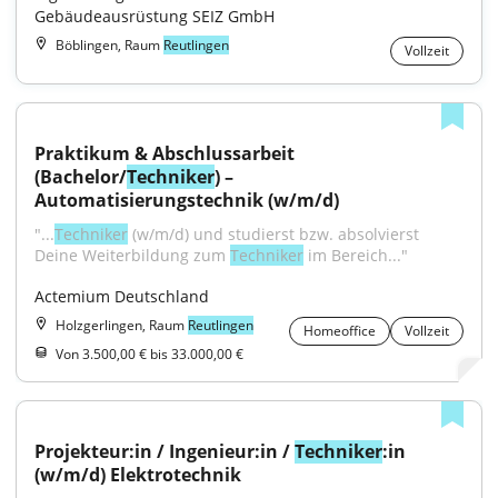
Gebäudeausrüstung SEIZ GmbH
Böblingen, Raum
Reutlingen
Vollzeit
Praktikum & Abschlussarbeit 
(Bachelor/
Techniker
) – 
Automatisierungstechnik (w/m/d)
"...
Techniker
 (w/m/d) und studierst bzw. absolvierst 
Deine Weiterbildung zum 
Techniker
 im Bereich..."
Actemium Deutschland
Holzgerlingen, Raum
Reutlingen
Homeoffice
Vollzeit
Von 3.500,00 € bis 33.000,00 €
Projekteur:in / Ingenieur:in / 
Techniker
:in 
(w/m/d) Elektrotechnik