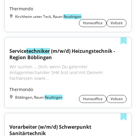
Thermondo
Kirchheim unter Teck, Raum
Reutlingen
Homeoffice
Vollzeit
Service
techniker
 (m/w/d) Heizungstechnik - 
Region Böblingen
Wir suchen … Dich, wenn Du gelernter 
Anlagenmechaniker SHK bist und mit Deinem 
Fachwissen sowie...
Thermondo
Böblingen, Raum
Reutlingen
Homeoffice
Vollzeit
Vorarbeiter (w/m/d) Schwerpunkt 
Sanitärtechnik