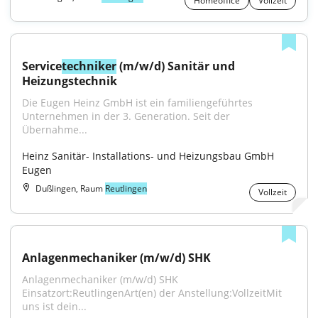
Homeoffice
Vollzeit
Service
techniker
 (m/w/d) Sanitär und 
Heizungstechnik
Die Eugen Heinz GmbH ist ein familiengeführtes 
Unternehmen in der 3. Generation. Seit der 
Übernahme...
Heinz Sanitär- Installations- und Heizungsbau GmbH 
Eugen
Dußlingen, Raum
Reutlingen
Vollzeit
Anlagenmechaniker (m/w/d) SHK
Anlagenmechaniker (m/w/d) SHK 
Einsatzort:ReutlingenArt(en) der Anstellung:VollzeitMit 
uns ist dein...