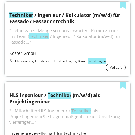
Techniker
 / Ingenieur / Kalkulator (m/w/d) für 
Fassade / Fassadentechnik
"...eine ganze Menge von uns erwarten. Komm zu uns 
ins Team!
Techniker
 / Ingenieur / Kalkulator (m/w/d) für 
Fassade..."
Köster GmbH
Osnabrück, Leinfelden-Echterdingen, Raum
Reutlingen
Vollzeit
HLS-Ingenieur / 
Techniker
 (m/w/d) als 
Projektingenieur
"...Mitarbeiter:HLS-Ingenieur / 
Techniker
 als 
ProjektingenieurSie tragen maßgeblich zur Umsetzung 
vielfältiger..."
Ingenieuregesellschaft für technische 