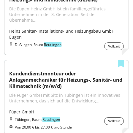
Die Eugen Heinz GmbH ist ein familiengeführtes 
Unternehmen in der 3. Generation. Seit der 
Übernahme...
Heinz Sanitär- Installations- und Heizungsbau GmbH 
Eugen
Dußlingen, Raum
Reutlingen
Vollzeit
Kundendienstmonteur oder 
Anlagenmechaniker für Heizungs-, Sanitär- und 
Klimatechnik (m/w/d)
Die Füger GmbH mit Sitz in Tübingen ist ein innovatives 
Unternehmen, das sich auf die Entwicklung...
Füger GmbH
Tübingen, Raum
Reutlingen
Vollzeit
Von 20,00 € bis 27,00 € pro Stunde