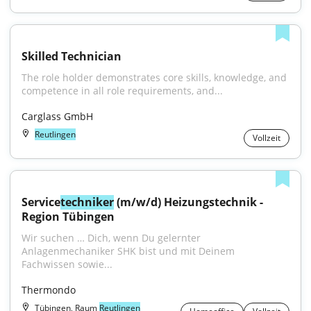
Skilled Technician
The role holder demonstrates core skills, knowledge, and 
competence in all role requirements, and...
Carglass GmbH
Reutlingen
Vollzeit
Service
techniker
 (m/w/d) Heizungstechnik - 
Region Tübingen
Wir suchen … Dich, wenn Du gelernter 
Anlagenmechaniker SHK bist und mit Deinem 
Fachwissen sowie...
Thermondo
Tübingen, Raum
Reutlingen