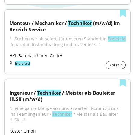
Monteur / Mechaniker / 
Techniker
 (m/w/d) im 
Bereich Service
"...Suchen wir ab sofort, für unseren Standort in 
Bielefeld
Reparatur, Instandhaltung und präventive..."
HKL Baumaschinen GmbH
Bielefeld
Vollzeit
Ingenieur / 
Techniker
 / Meister als Bauleiter 
HLSK (m/w/d)
"...eine ganze Menge von uns erwarten. Komm zu uns 
ins Team!Ingenieur / 
Techniker
 / Meister als Bauleiter 
HLSK..."
Köster GmbH