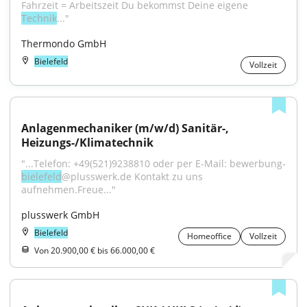
Fahrzeit = Arbeitszeit Du bekommst Deine eigene 
Technik
..."
Thermondo GmbH
Bielefeld
Vollzeit
Anlagenmechaniker (m/w/d) Sanitär-, 
Heizungs-/Klimatechnik
"...Telefon: +49(521)9238810 oder per E-Mail: bewerbung-
bielefeld
@plusswerk.de Kontakt zu uns 
aufnehmen.Freue..."
plusswerk GmbH
Bielefeld
Homeoffice
Vollzeit
Von 20.900,00 € bis 66.000,00 €