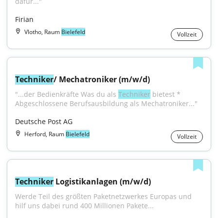
dafür..."
Firian
Vlotho, Raum
Bielefeld
Vollzeit
Techniker
/ Mechatroniker (m/w/d)
"...der Bedienkräfte Was du als 
Techniker
 bietest * 
Abgeschlossene Berufsausbildung als Mechatroniker..."
Deutsche Post AG
Herford, Raum
Bielefeld
Vollzeit
Techniker
 Logistikanlagen (m/w/d)
Werde Teil des größten Paketnetzwerkes Europas und 
hilf uns dabei rund 400 Millionen Pakete...