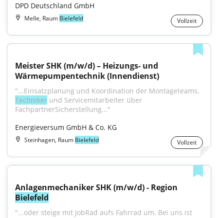
DPD Deutschland GmbH
Melle, Raum
Bielefeld
Vollzeit
Meister SHK (m/w/d) – Heizungs- und 
Wärmepumpentechnik (Innendienst)
"...Einsatzplanung und Koordination der Montageteams, 
Techniker
 und Servicemitarbeiter über 
FachpartnerSicherstellung..."
Energieversum GmbH & Co. KG
Steinhagen, Raum
Bielefeld
Vollzeit
Anlagenmechaniker SHK (m/w/d) - Region 
Bielefeld
"...oder steige mit JobRad aufs Fahrrad um. Bei uns ist 