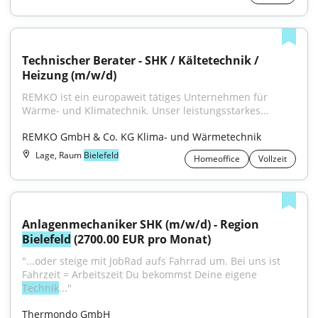
Technischer Berater - SHK / Kältetechnik / 
Heizung (m/w/d)
REMKO ist ein europaweit tätiges Unternehmen für 
Wärme- und Klimatechnik. Unser leistungsstarkes...
REMKO GmbH & Co. KG Klima- und Wärmetechnik
Lage, Raum
Bielefeld
Homeoffice
Vollzeit
Anlagenmechaniker SHK (m/w/d) - Region 
Bielefeld
 (2700.00 EUR pro Monat)
"...oder steige mit JobRad aufs Fahrrad um. Bei uns ist 
Fahrzeit = Arbeitszeit Du bekommst Deine eigene 
Technik
..."
Thermondo GmbH