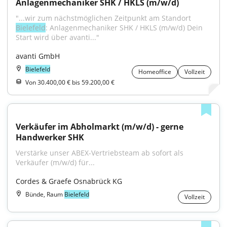
Anlagenmechaniker SHK / HKLS (m/w/d)
"...wir zum nächstmöglichen Zeitpunkt am Standort 
Bielefeld
: Anlagenmechaniker SHK / HKLS (m/w/d) Dein 
Start wird über avanti..."
avanti GmbH
Bielefeld
Homeoffice
Vollzeit
Von 30.400,00 € bis 59.200,00 €
Verkäufer im Abholmarkt (m/w/d) - gerne 
Handwerker SHK
Verstärke unser ABEX-Vertriebsteam ab sofort als 
Verkäufer (m/w/d) für...
Cordes & Graefe Osnabrück KG
Bünde, Raum
Bielefeld
Vollzeit