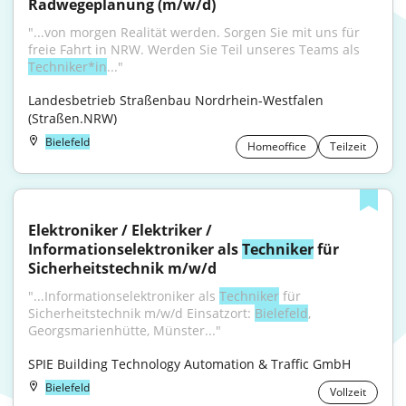
Radwegeplanung (m/w/d)
"...von morgen Realität werden. Sorgen Sie mit uns für 
freie Fahrt in NRW. Werden Sie Teil unseres Teams als 
Techniker*in
..."
Landesbetrieb Straßenbau Nordrhein-Westfalen 
(Straßen.NRW)
Bielefeld
Homeoffice
Teilzeit
Elektroniker / Elektriker / 
Informationselektroniker als 
Techniker
 für 
Sicherheitstechnik m/w/d
"...Informationselektroniker als 
Techniker
 für 
Sicherheitstechnik m/w/d Einsatzort: 
Bielefeld
, 
Georgsmarienhütte, Münster..."
SPIE Building Technology Automation & Traffic GmbH
Bielefeld
Vollzeit