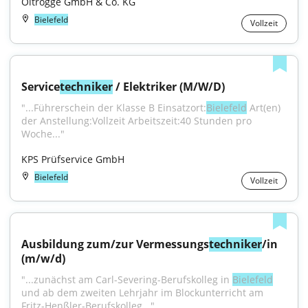
Oltrogge GmbH & Co. KG
Bielefeld
Vollzeit
Service
techniker
 / Elektriker (M/W/D)
"...Führerschein der Klasse B Einsatzort:
Bielefeld
 Art(en) 
der Anstellung:Vollzeit Arbeitszeit:40 Stunden pro 
Woche..."
KPS Prüfservice GmbH
Bielefeld
Vollzeit
Ausbildung zum/zur Vermessungs
techniker
/in 
(m/w/d)
"...zunächst am Carl-Severing-Berufskolleg in 
Bielefeld
und ab dem zweiten Lehrjahr im Blockunterricht am 
Fritz-Henßler-Berufskolleg..."