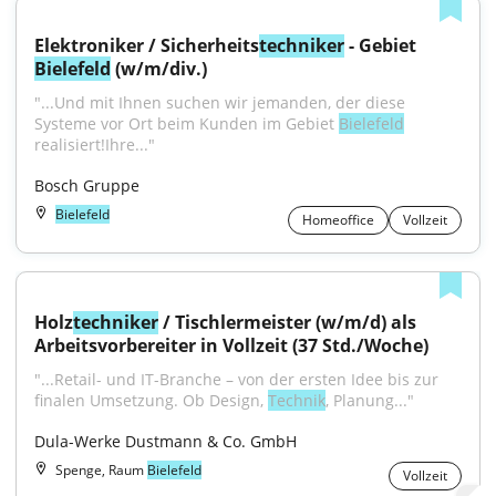
Elektroniker / Sicherheits
techniker
 - Gebiet 
Bielefeld
 (w/m/div.)
"...Und mit Ihnen suchen wir jemanden, der diese 
Systeme vor Ort beim Kunden im Gebiet 
Bielefeld
realisiert!Ihre..."
Bosch Gruppe
Bielefeld
Homeoffice
Vollzeit
Holz
techniker
 / Tischlermeister (w/m/d) als 
Arbeitsvorbereiter in Vollzeit (37 Std./Woche)
"...Retail- und IT-Branche – von der ersten Idee bis zur 
finalen Umsetzung. Ob Design, 
Technik
, Planung..."
Dula-Werke Dustmann & Co. GmbH
Spenge, Raum
Bielefeld
Vollzeit