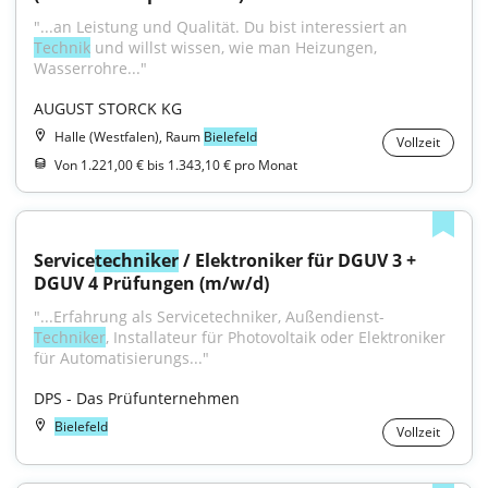
"...an Leistung und Qualität. Du bist interessiert an 
Technik
 und willst wissen, wie man Heizungen, 
Wasserrohre..."
AUGUST STORCK KG
Halle (Westfalen), Raum
Bielefeld
Vollzeit
Von 1.221,00 € bis 1.343,10 € pro Monat
Service
techniker
 / Elektroniker für DGUV 3 + 
DGUV 4 Prüfungen (m/w/d)
"...Erfahrung als Servicetechniker, Außendienst-
Techniker
, Installateur für Photovoltaik oder Elektroniker 
für Automatisierungs..."
DPS - Das Prüfunternehmen
Bielefeld
Vollzeit