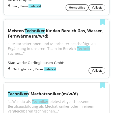
Verl, Raum
Bielefeld
Homeoffice
Vollzeit
Meister/
Techniker
 für den Bereich Gas, Wasser, 
Fernwärme (m/w/d)
"...Mitarbeiterinnen und Mitarbeiter beschäftigt. Als 
Ergänzung in unserem Team im Bereich 
Technik
suchen..."
Stadtwerke Oerlinghausen GmbH
Oerlinghausen, Raum
Bielefeld
Vollzeit
Techniker
/ Mechatroniker (m/w/d)
"...Was du als 
Techniker
 bietest Abgeschlossene 
Berufsausbildung als Mechatroniker oder in einem 
vergleichbaren technischen..."