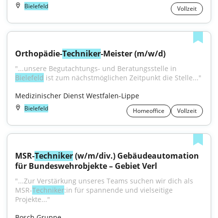
Bielefeld
Vollzeit
Orthopädie-
Techniker
-Meister (m/w/d)
"...unsere Begutachtungs- und Beratungsstelle in 
Bielefeld
 ist zum nächstmöglichen Zeitpunkt die Stelle..."
Medizinischer Dienst Westfalen-Lippe
Bielefeld
Homeoffice
Vollzeit
MSR-
Techniker
 (w/m/div.) Gebäudeautomation 
für Bundeswehrobjekte – Gebiet Verl
"...Zur Verstärkung unseres Teams suchen wir dich als 
MSR-
Techniker
:in für spannende und vielseitige 
Projekte..."
Bosch Gruppe