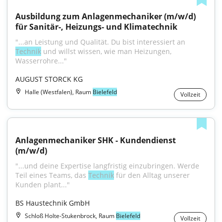
Ausbildung zum Anlagenmechaniker (m/w/d) 
für Sanitär-, Heizungs- und Klimatechnik
"...an Leistung und Qualität. Du bist interessiert an 
Technik
 und willst wissen, wie man Heizungen, 
Wasserrohre..."
AUGUST STORCK KG
Halle (Westfalen), Raum
Bielefeld
Vollzeit
Anlagenmechaniker SHK - Kundendienst 
(m/w/d)
"...und deine Expertise langfristig einzubringen. Werde 
Teil eines Teams, das 
Technik
 für den Alltag unserer 
Kunden plant..."
BS Haustechnik GmbH
Schloß Holte-Stukenbrock, Raum
Bielefeld
Vollzeit