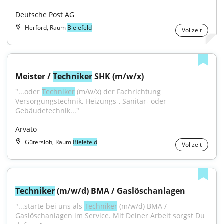
Deutsche Post AG
Herford, Raum
Bielefeld
Vollzeit
Meister / 
Techniker
 SHK (m/w/x)
"...oder 
Techniker
 (m/w/x) der Fachrichtung 
Versorgungstechnik, Heizungs-, Sanitär- oder 
Gebäudetechnik..."
Arvato
Gütersloh, Raum
Bielefeld
Vollzeit
Techniker
 (m/w/d) BMA / Gaslöschanlagen
"...starte bei uns als 
Techniker
 (m/w/d) BMA / 
Gaslöschanlagen im Service. Mit Deiner Arbeit sorgst Du 