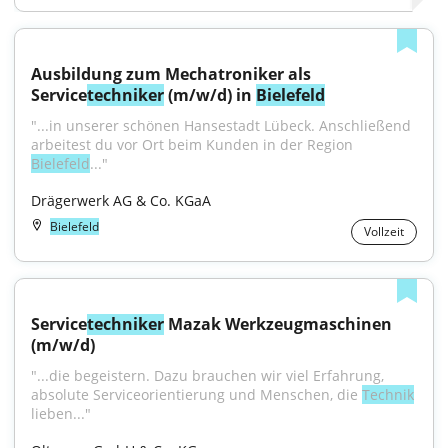
Ausbildung zum Mechatroniker als 
Service
techniker
 (m/w/d) in 
Bielefeld
"...in unserer schönen Hansestadt Lübeck. Anschließend 
arbeitest du vor Ort beim Kunden in der Region 
Bielefeld
..."
Drägerwerk AG & Co. KGaA
Bielefeld
Vollzeit
Service
techniker
 Mazak Werkzeugmaschinen 
(m/w/d)
"...die begeistern. Dazu brauchen wir viel Erfahrung, 
absolute Serviceorientierung und Menschen, die 
Technik
lieben..."