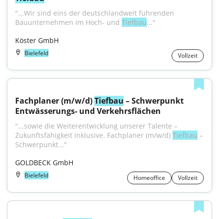
"...Wir sind eins der deutschlandweit führenden 
Bauunternehmen im Hoch- und 
Tiefbau
..."
Köster GmbH
Bielefeld
Vollzeit
Fachplaner (m/w/d) 
Tiefbau
 – Schwerpunkt 
Entwässerungs- und Verkehrsflächen
"...sowie die Weiterentwicklung unserer Talente – 
Zukunftsfähigkeit inklusive. Fachplaner (m/w/d) 
Tiefbau
 – 
Schwerpunkt..."
GOLDBECK GmbH
Bielefeld
Homeoffice
Vollzeit