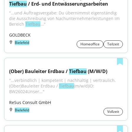
Tiefbau
 / Erd- und Entwässerungsarbeiten
"...und Auftragsvergabe: Du übernimmst eigenständig 
die Ausschreibung von Nachunternehmerleistungen im 
Bereich 
Tiefbau
..."
GOLDBECK
Bielefeld
Homeoffice
Teilzeit
(Ober) Bauleiter Erdbau / 
Tiefbau
 (M/W/D)
"...verbindlich | kompetent | nachhaltig | vertraulich.
(Ober)Bauleiter Erdbau / 
Tiefbau
(m/w/d)ID: 
BW26024Unser..."
ReSus Consult GmbH
Bielefeld
Vollzeit