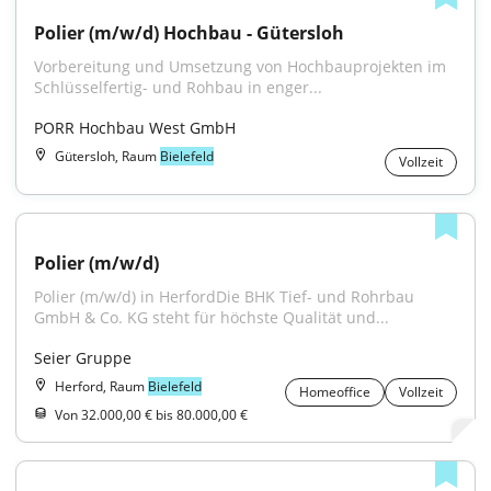
Polier (m/w/d) Hochbau - Gütersloh
Vorbereitung und Umsetzung von Hochbauprojekten im 
Schlüsselfertig- und Rohbau in enger...
PORR Hochbau West GmbH
Gütersloh, Raum
Bielefeld
Vollzeit
Polier (m/w/d)
Polier (m/w/d) in HerfordDie BHK Tief- und Rohrbau 
GmbH & Co. KG steht für höchste Qualität und...
Seier Gruppe
Herford, Raum
Bielefeld
Homeoffice
Vollzeit
Von 32.000,00 € bis 80.000,00 €