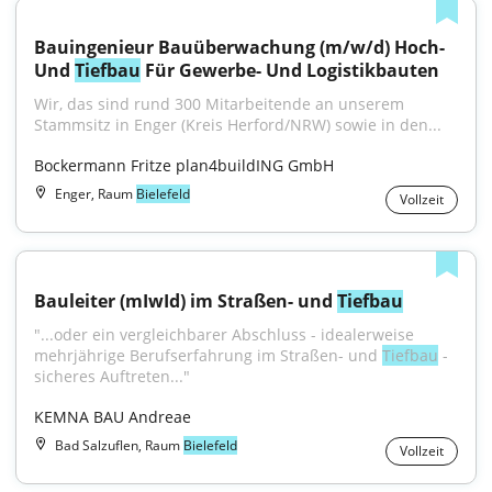
Bauingenieur Bauüberwachung (m/w/d) Hoch- 
Und 
Tiefbau
 Für Gewerbe- Und Logistikbauten
Wir, das sind rund 300 Mitarbeitende an unserem 
Stammsitz in Enger (Kreis Herford/NRW) sowie in den...
Bockermann Fritze plan4buildING GmbH
Enger, Raum
Bielefeld
Vollzeit
Bauleiter (mIwId) im Straßen- und 
Tiefbau
"...oder ein vergleichbarer Abschluss - idealerweise 
mehrjährige Berufserfahrung im Straßen- und 
Tiefbau
 - 
sicheres Auftreten..."
KEMNA BAU Andreae
Bad Salzuflen, Raum
Bielefeld
Vollzeit