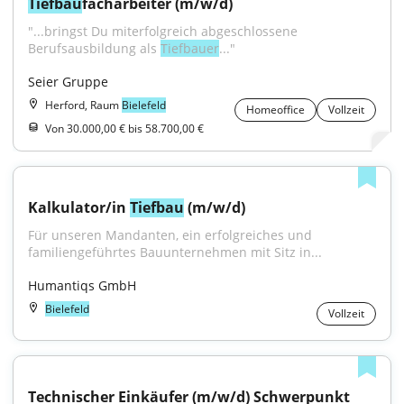
Tiefbau
facharbeiter (m/w/d)
"...bringst Du miterfolgreich abgeschlossene 
Berufsausbildung als 
Tiefbauer
..."
Seier Gruppe
Herford, Raum
Bielefeld
Homeoffice
Vollzeit
Von 30.000,00 € bis 58.700,00 €
Kalkulator/in 
Tiefbau
 (m/w/d)
Für unseren Mandanten, ein erfolgreiches und 
familiengeführtes Bauunternehmen mit Sitz in...
Humantiqs GmbH
Bielefeld
Vollzeit
Technischer Einkäufer (m/w/d) Schwerpunkt 