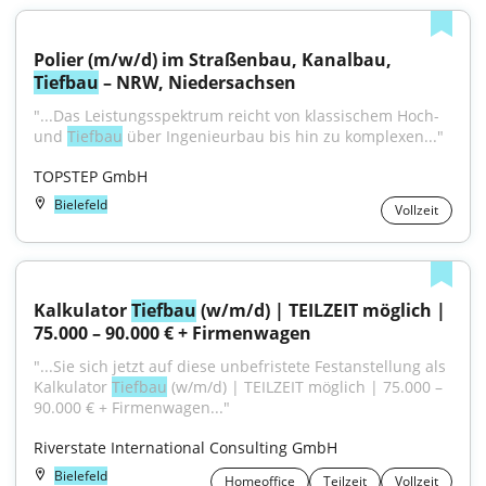
Polier (m/w/d) im Straßenbau, Kanalbau, 
Tiefbau
 – NRW, Niedersachsen
"...Das Leistungsspektrum reicht von klassischem Hoch- 
und 
Tiefbau
 über Ingenieurbau bis hin zu komplexen..."
TOPSTEP GmbH
Bielefeld
Vollzeit
Kalkulator 
Tiefbau
 (w/m/d) | TEILZEIT möglich | 
75.000 – 90.000 € + Firmenwagen
"...Sie sich jetzt auf diese unbefristete Festanstellung als 
Kalkulator 
Tiefbau
 (w/m/d) | TEILZEIT möglich | 75.000 – 
90.000 € + Firmenwagen..."
Riverstate International Consulting GmbH
Bielefeld
Homeoffice
Teilzeit
Vollzeit