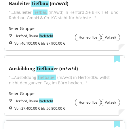
Bauleiter 
Tiefbau
 (m/w/d)
"...Bauleiter 
Tiefbau
 (m/w/d) in HerfordDie BHK Tief- und 
Rohrbau GmbH & Co. KG steht für höchste..."
Seier Gruppe
Herford, Raum
Bielefeld
Homeoffice
Vollzeit
Von 46.100,00 € bis 87.900,00 €
Ausbildung 
Tiefbau
er (m/w/d)
"...Ausbildung 
Tiefbauer
 (m/w/d) in HerfordDu willst 
nicht den ganzen Tag im Büro hocken..."
Seier Gruppe
Herford, Raum
Bielefeld
Homeoffice
Vollzeit
Von 27.400,00 € bis 56.800,00 €