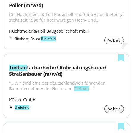
Polier (m/w/d)
Die Huchtmeier & Poll Baugesellschaft mbH aus Rietberg 
steht seit 1998 für hochwertigen Hoch- und...
Huchtmeier & Poll Baugesellschaft mbH
Rietberg, Raum
Bielefeld
Vollzeit
Tiefbau
facharbeiter/ Rohrleitungsbauer/ 
Straßenbauer (m/w/d)
"...Wir sind eins der deutschlandweit führenden 
Bauunternehmen im Hoch- und 
Tiefbau
..."
Köster GmbH
Bielefeld
Vollzeit