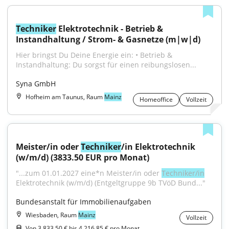
Techniker
 Elektrotechnik - Betrieb & 
Instandhaltung / Strom- & Gasnetze (m|w|d)
Hier bringst Du Deine Energie ein: • Betrieb & 
Instandhaltung: Du sorgst für einen reibungslosen...
Syna GmbH
Hofheim am Taunus, Raum
Mainz
Homeoffice
Vollzeit
Meister/in oder 
Techniker
/in Elektrotechnik 
(w/m/d) (3833.50 EUR pro Monat)
"...zum 01.01.2027 eine*n Meister/in oder 
Techniker/in
Elektrotechnik (w/m/d) (Entgeltgruppe 9b TVöD Bund..."
Bundesanstalt für Immobilienaufgaben
Wiesbaden, Raum
Mainz
Vollzeit
Von 3.833,50 € bis 4.216,85 € pro Monat