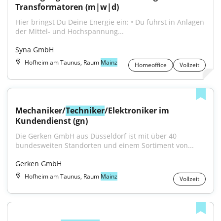
Transformatoren (m|w|d)
Hier bringst Du Deine Energie ein: • Du führst in Anlagen 
der Mittel- und Hochspannung...
Syna GmbH
Hofheim am Taunus, Raum
Mainz
Homeoffice
Vollzeit
Mechaniker/
Techniker
/Elektroniker im 
Kundendienst (gn)
Die Gerken GmbH aus Düsseldorf ist mit über 40 
bundesweiten Standorten und einem Sortiment von...
Gerken GmbH
Hofheim am Taunus, Raum
Mainz
Vollzeit