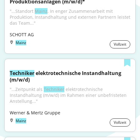
Produktionsanlagen (m/w/d)*
"...Standort 
Mainz
. In enger Zusammenarbeit mit 
Produktion, Instandhaltung und externen Partnern leistet 
das Team..."
SCHOTT AG
Mainz
Vollzeit
Techniker
 elektrotechnische Instandhaltung 
(m/w/d)
"...Zeitpunkt als 
Techniker
 elektrotechnische 
Instandhaltung (m/w/d) im Rahmen einer unbefristeten 
Anstellung..."
Werner & Mertz Gruppe
Mainz
Vollzeit