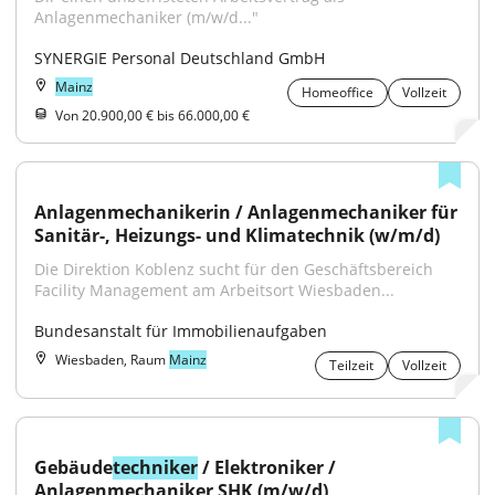
Anlagenmechaniker (m/w/d..."
SYNERGIE Personal Deutschland GmbH
Mainz
Homeoffice
Vollzeit
Von 20.900,00 € bis 66.000,00 €
Anlagenmechanikerin / Anlagenmechaniker für 
Sanitär-, Heizungs- und Klimatechnik (w/m/d)
Die Direktion Koblenz sucht für den Geschäftsbereich 
Facility Management am Arbeitsort Wiesbaden...
Bundesanstalt für Immobilienaufgaben
Wiesbaden, Raum
Mainz
Teilzeit
Vollzeit
Gebäude
techniker
 / Elektroniker / 
Anlagenmechaniker SHK (m/w/d)