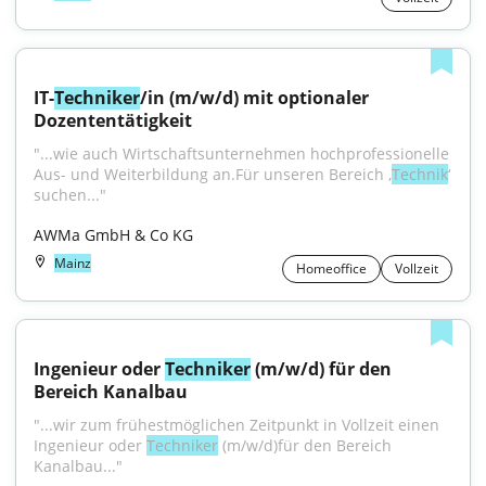
IT-
Techniker
/in (m/w/d) mit optionaler 
Dozententätigkeit
"...wie auch Wirtschaftsunternehmen hochprofessionelle 
Aus- und Weiterbildung an.Für unseren Bereich ‚
Technik
‘ 
suchen..."
AWMa GmbH & Co KG
Mainz
Homeoffice
Vollzeit
Ingenieur oder 
Techniker
 (m/w/d) für den 
Bereich Kanalbau
"...wir zum frühestmöglichen Zeitpunkt in Vollzeit einen 
Ingenieur oder 
Techniker
 (m/w/d)für den Bereich 
Kanalbau..."