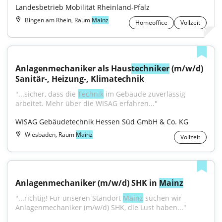
Landesbetrieb Mobilität Rheinland-Pfalz
Bingen am Rhein, Raum
Mainz
Homeoffice
Vollzeit
Anlagenmechaniker als Haus
techniker
 (m/w/d) 
Sanitär-, Heizung-, Klimatechnik
"...sicher, dass die 
Technik
 im Gebäude zuverlässig 
arbeitet. Mehr über die WISAG erfahren..."
WISAG Gebäudetechnik Hessen Süd GmbH & Co. KG
Wiesbaden, Raum
Mainz
Vollzeit
Anlagenmechaniker (m/w/d) SHK in 
Mainz
"...richtig! Für unseren Standort 
Mainz
 suchen wir 
Anlagenmechaniker (m/w/d) SHK, die Lust haben..."