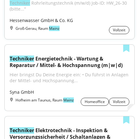
Techniker
 Rohrleitungstechnik (m/w/d) Job-ID: HW_26-30 
(bitte..."
Hessenwasser GmbH & Co. KG
Groß-Gerau, Raum
Mainz
Vollzeit
Techniker
 Energietechnik - Wartung & 
Reparatur / Mittel- & Hochspannung (m|w|d)
Hier bringst Du Deine Energie ein: • Du führst in Anlagen 
der Mittel- und Hochspannung...
Syna GmbH
Hofheim am Taunus, Raum
Mainz
Homeoffice
Vollzeit
Techniker
 Elektrotechnik - Inspektion & 
Versorgungssicherheit / Schaltanlagen & 