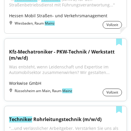
Straßenbetriebsdienst mit Führungsverantwortung..."
Hessen Mobil Straßen- und Verkehrsmanagement
Wiesbaden, Raum
Mainz
Vollzeit
Kfz-Mechatroniker - PKW-Technik / Werkstatt 
(m/w/d)
Was entsteht, wenn Leidenschaft und Expertise im 
Automobilsektor zusammenwirken? Wir gestalten...
Workwise GmbH
Rüsselsheim am Main, Raum
Mainz
Vollzeit
Techniker
 Rohrleitungstechnik (m/w/d)
"...und verlässlicher Arbeitgeber. Verstärken Sie uns als 