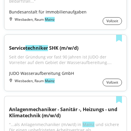
Bedarfsfall..."
Bundesanstalt für Immobilienaufgaben
Wiesbaden, Raum
Mainz
Vollzeit
Service
techniker
 SHK (m/w/d)
Seit der Gründung vor fast 90 Jahren ist JUDO der 
Vorreiter auf dem Gebiet der Wasseraufbereitung....
JUDO Wasseraufbereitung GmbH
Wiesbaden, Raum
Mainz
Vollzeit
Anlagenmechaniker - Sanitär -, Heizungs - und 
Klimatechnik (m/w/d)
"...als Anlagenmechaniker (m/w/d) in 
Mainz
 und sichere 
Dir einen unbefristeten Arbeitsvertrag als 