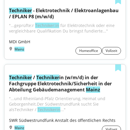
Techniker
 - Elektrotechnik / Elektroanlagenbau 
/ EPLAN P8 (m/w/d)
"...geprüfte:r 
Techniker:in
 für Elektrotechnik oder eine 
vergleichbare Qualifikation Du bringst fundierte..."
MDI GmbH
Mainz
Homeoffice
Vollzeit
Techniker
 / 
Techniker
in (w/m/d) in der 
Fachgruppe Elektrotechnik/Sicherheit in der 
Abteilung Gebäudemanagement 
Mainz
"...und Rheinland-Pfalz Orientierung, Heimat und 
Geborgenheit.Der Südwestrundfunk sucht Sie 
alsTechniker / 
Technikerin
..."
SWR Südwestrundfunk Anstalt des öffentlichen Rechts
Mainz
Vollzeit