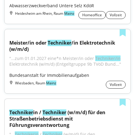
Abwasserzweckverband Untere Selz KdöR
Heidesheim am Rhein, Raum
Mainz
Homeoffice
Vollzeit
Meister/in oder 
Techniker
/in Elektrotechnik 
(w/m/d)
"...zum 01.01.2027 eine*n Meister/in oder 
Techniker/in
Elektrotechnik (w/m/d) (Entgeltgruppe 9b TVöD Bund..."
Bundesanstalt für Immobilienaufgaben
Wiesbaden, Raum
Mainz
Vollzeit
Techniker
in / 
Techniker
 (w/m/d) für den 
Straßenbetriebsdienst mit 
Führungsverantwortung
"...
Technikerin
 / 
Techniker
 (w/m/d) für den 