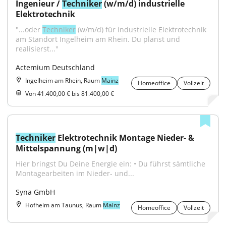
Ingenieur / 
Techniker
 (w/m/d) industrielle 
Elektrotechnik
"...oder 
Techniker
 (w/m/d) für industrielle Elektrotechnik 
am Standort Ingelheim am Rhein. Du planst und 
realisierst..."
Actemium Deutschland
Ingelheim am Rhein, Raum
Mainz
Homeoffice
Vollzeit
Von 41.400,00 € bis 81.400,00 €
Techniker
 Elektrotechnik Montage Nieder- & 
Mittelspannung (m|w|d)
Hier bringst Du Deine Energie ein: • Du führst sämtliche 
Montagearbeiten im Nieder- und...
Syna GmbH
Hofheim am Taunus, Raum
Mainz
Homeoffice
Vollzeit