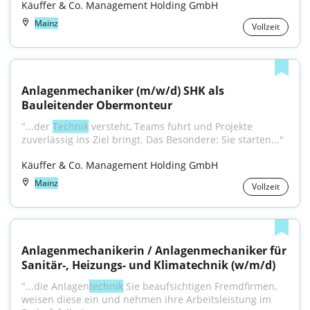
Käuffer & Co. Management Holding GmbH
Mainz
Vollzeit
Anlagenmechaniker (m/w/d) SHK als 
Bauleitender Obermonteur
"...der 
Technik
 versteht, Teams führt und Projekte 
zuverlässig ins Ziel bringt. Das Besondere: Sie starten..."
Käuffer & Co. Management Holding GmbH
Mainz
Vollzeit
Anlagen­mechanikerin / Anlagen­mechaniker für 
Sanitär-, Heizungs- und Klimatechnik (w/m/d)
"...die Anlagen­
technik
 Sie beaufsichtigen Fremdfirmen, 
weisen diese ein und nehmen ihre Arbeits­leistung im 