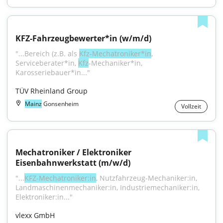
KFZ-Fahrzeugbewerter*in (w/m/d)
"...Bereich (z.B. als 
Kfz-Mechatroniker*in
, 
Serviceberater*in, 
Kfz
-Mechaniker*in, 
Karosseriebauer*in..."
TÜV Rheinland Group
Mainz
Gonsenheim
Vollzeit
Mechatroniker / Elektroniker 
Eisenbahnwerkstatt (m/w/d)
"...
KFZ-Mechatroniker:in
, Nutzfahrzeug-Mechaniker:in, 
Landmaschinenmechaniker:in, Industriemechaniker:in, 
Elektroniker:in..."
vlexx GmbH