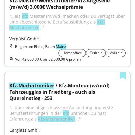
Kfz-Meister/Werkstattleiter/Kfz-Altgeselle 
(m/w/d) 3.000€ Wechselprämie
"...als 
Kfz
-Meister (m/w/d) machen oder Du verfügst über 
eine abgeschlossene Berufsausbildung als 
Kfz-
Mechatroniker
..."
Vergölst GmbH
Bingen am Rhein, Raum
Mainz
Homeoffice
Teilzeit
Vollzeit
Von 42.000,00 € bis 52.500,00 € pro Jahr
Kfz-Mechatroniker
 / Kfz-Monteur (w/m/d) 
Fahrzeugglas in Friedberg - auch als 
Quereinstieg - 253
"...über eine abgeschlossene Ausbildung und erste 
Berufserfahrungen in der 
Kfz
-Branche? Du hast 
Erfahrung als 
Kfz-Mechatroniker
..."
Carglass GmbH