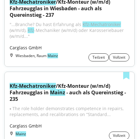
Kfz-Mechatroniker
/Kfz-Monteur (w/m/d) 
Fahrzeugglas in Wiesbaden - auch als 
Quereinstieg - 237
"...Branche? Du hast Erfahrung als 
Kfz-Mechatroniker
(w/m/d), 
Kfz
-Mechaniker (w/m/d) oder Karosseriebauer 
(w/m/d..."
Carglass GmbH
Wiesbaden, Raum
Mainz
Teilzeit
Vollzeit
Kfz-Mechatroniker
/Kfz-Monteur (w/m/d) 
Fahrzeugglas in 
Mainz
 - auch als Quereinstieg - 
235
▪ The role holder demonstrates competence in repairs, 
replacements, and recalibrations on “Standard...
Carglass GmbH
Mainz
Vollzeit