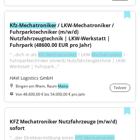
Kfz-Mechatroniker
 / LKW-Mechatroniker / 
Fuhrparktechniker (m/w/d) 
Nutzfahrzeugtechnik | LKW-Werkstatt | 
Fuhrpark (48600.00 EUR pro Jahr)
"...dich in als 
Kfz-Mechatroniker
 / LKW-
Mechatroniker
 / 
Fuhrparktechniker (m⁠/⁠w⁠/⁠d) Nutzfahrzeugtechnik | LKW-
Werkstatt | Fuhrpark..."
HAVI Logistics GmbH
Bingen am Rhein, Raum
Mainz
Teilzeit
Von 48.600,00 € bis 54.000,00 € pro Jahr
KFZ Mechatroniker Nutzfahrzeuge (m/w/d) 
sofort
"...der Direktvermittlung einen 
KFZ-Mechatroniker