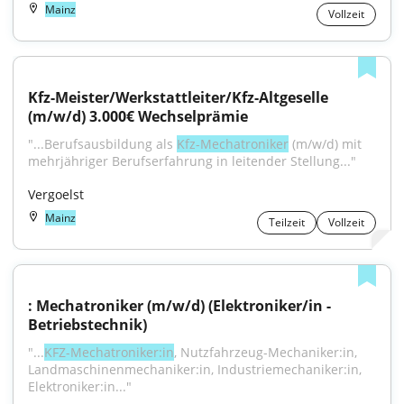
Mainz
Vollzeit
Kfz-Meister/Werkstattleiter/Kfz-Altgeselle 
(m/w/d) 3.000€ Wechselprämie
"...Berufsausbildung als 
Kfz-Mechatroniker
 (m/w/d) mit 
mehrjähriger Berufserfahrung in leitender Stellung..."
Vergoelst
Mainz
Teilzeit
Vollzeit
: Mechatroniker (m/w/d) (Elektroniker/in - 
Betriebstechnik)
"...
KFZ-Mechatroniker:in
, Nutzfahrzeug-Mechaniker:in, 
Landmaschinenmechaniker:in, Industriemechaniker:in, 
Elektroniker:in..."