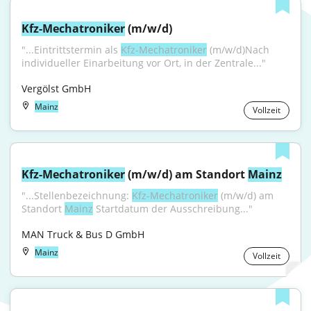
Kfz-Mechatroniker
 (m/w/d)
"...Eintrittstermin als 
Kfz-Mechatroniker
 (m/w/d)Nach 
individueller Einarbeitung vor Ort, in der Zentrale..."
Vergölst GmbH
Mainz
Vollzeit
Kfz-Mechatroniker
 (m/w/d) am Standort 
Mainz
"...Stellenbezeichnung: 
Kfz-Mechatroniker
 (m/w/d) am 
Standort 
Mainz
 Startdatum der Ausschreibung..."
MAN Truck & Bus D GmbH
Mainz
Vollzeit