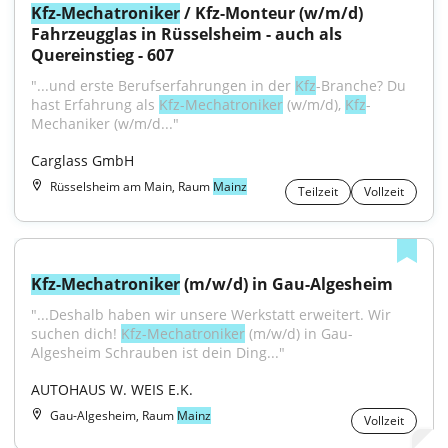
Kfz-Mechatroniker
 / Kfz-Monteur (w/m/d) 
Fahrzeugglas in Rüsselsheim - auch als 
Quereinstieg - 607
"...und erste Berufserfahrungen in der 
Kfz
-Branche? Du 
hast Erfahrung als 
Kfz-Mechatroniker
 (w/m/d), 
Kfz
-
Mechaniker (w/m/d..."
Carglass GmbH
Rüsselsheim am Main, Raum
Mainz
Teilzeit
Vollzeit
Kfz-Mechatroniker
 (m/w/d) in Gau-Algesheim
"...Deshalb haben wir unsere Werkstatt erweitert. Wir 
suchen dich! 
Kfz-Mechatroniker
 (m/w/d) in Gau-
Algesheim Schrauben ist dein Ding..."
AUTOHAUS W. WEIS E.K.
Gau-Algesheim, Raum
Mainz
Vollzeit