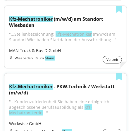
Kfz-Mechatroniker
 (m/w/d) am Standort 
Wiesbaden
"...Stellenbezeichnung: 
Kfz-Mechatroniker
 (m/w/d) am 
Standort Wiesbaden Startdatum der Ausschreibung..."
MAN Truck & Bus D GmbH
Wiesbaden, Raum
Mainz
Vollzeit
Kfz-Mechatroniker
 - PKW-Technik / Werkstatt 
(m/w/d)
"...Kundenzufriedenheit.Sie haben eine erfolgreich 
abgeschlossene Berufsausbildung als 
Kfz-
Mechatroniker:in
..."
Workwise GmbH