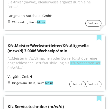
Elektriker (m/w/d), idealerweise ergänzt durch eine 
Fort..."
Langmann Autohaus GmbH
Wiesbaden, Raum
Mainz
Vollzeit
Kfz-Meister/Werkstattleiter/Kfz-Altgeselle 
(m/w/d) 3.000€ Wechselprämie
"...Meister (m/w/d) machen oder Du verfügst über eine 
abgeschlossene Berufsausbildung als 
Kfz-Mechatroniker
(m/w/d..."
Vergölst GmbH
Bingen am Rhein, Raum
Mainz
Teilzeit
Vollzeit
Kfz-Servicetechniker (m/w/d)