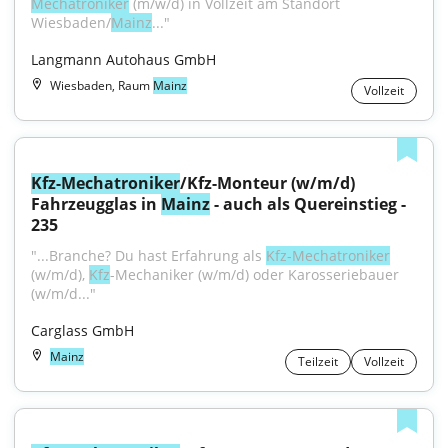
Mechatroniker
 (m/w/d) in Vollzeit am Standort 
Wiesbaden/
Mainz
..."
Langmann Autohaus GmbH
Wiesbaden, Raum
Mainz
Vollzeit
Kfz-Mechatroniker
/Kfz-Monteur (w/m/d) 
Fahrzeugglas in 
Mainz
 - auch als Quereinstieg - 
235
"...Branche? Du hast Erfahrung als 
Kfz-Mechatroniker
(w/m/d), 
Kfz
-Mechaniker (w/m/d) oder Karosseriebauer 
(w/m/d..."
Carglass GmbH
Mainz
Teilzeit
Vollzeit