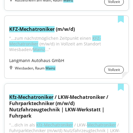
Rüsselsheim am Main, Raum
Mainz
Vollzeit
KFZ-Mechatroniker
 (m/w/d)
"...zum nächstmöglichen Zeitpunkt einen 
KFZ-
Mechatroniker
 (m/w/d) in Vollzeit am Standort 
Wiesbaden/
Mainz
..."
Langmann Autohaus GmbH
Wiesbaden, Raum
Mainz
Vollzeit
Kfz-Mechatroniker
 / LKW-Mechatroniker / 
Fuhrparktechniker (m/w/d) 
Nutzfahrzeugtechnik | LKW-Werkstatt | 
Fuhrpark
"...dich in als 
Kfz-Mechatroniker
 / LKW-
Mechatroniker
 / 
Fuhrparktechniker (m⁠/⁠w⁠/⁠d) Nutzfahrzeugtechnik | LKW-