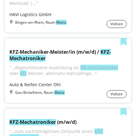
Werkstatt |..."
HAVI Logistics GmbH
Bingen am Rhein, Raum
Mainz
Vollzeit
KFZ-Mechaniker-Meister/in (m/w/d) / 
KFZ-
Mechatroniker
"...Abgeschlossene Ausbildung als 
Kfz-Mechatroniker
oder 
Kfz
-Meister, alternativ mehrjährige..."
Auto & Reifen Center Ohl
Gau-Bickelheim, Raum
Mainz
Vollzeit
KFZ-Mechatroniker
 (m/w/d)
"...zum nächstmöglichen Zeitpunkt einen 
KFZ-