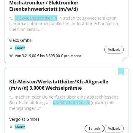
Mechatroniker / Elektroniker 
Eisenbahnwerkstatt (m/w/d)
"...
KFZ-Mechatroniker:in
, Nutzfahrzeug-Mechaniker:in, 
Landmaschinenmechaniker:in, Industriemechaniker:in, 
Elektroniker:in..."
vlexx GmbH
Mainz
Vollzeit
Von 3.219,00 € bis 3.395,00 € pro Monat
Kfz-Meister/Werkstattleiter/Kfz-Altgeselle 
(m/w/d) 3.000€ Wechselprämie
"...machen oder Du verfügst über eine abgeschlossene 
Berufsausbildung als 
Kfz-Mechatroniker
 (m/w/d) mit 
mehrjähriger..."
Vergölst GmbH
Mainz
Teilzeit
Vollzeit