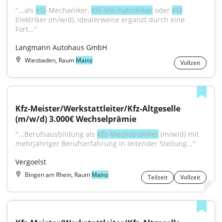
"...als 
Kfz
-Mechaniker, 
Kfz-Mechatroniker
 oder 
Kfz
-
Elektriker (m/w/d), idealerweise ergänzt durch eine 
Fort..."
Langmann Autohaus GmbH
Wiesbaden, Raum
Mainz
Vollzeit
Kfz-Meister/Werkstattleiter/Kfz-Altgeselle 
(m/w/d) 3.000€ Wechselprämie
"...Berufsausbildung als 
Kfz-Mechatroniker
 (m/w/d) mit 
mehrjähriger Berufserfahrung in leitender Stellung..."
Vergoelst
Bingen am Rhein, Raum
Mainz
Teilzeit
Vollzeit