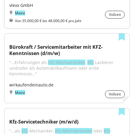
vlexx GmbH
Mainz
Vollzeit
Von 35.000,00 € bis 48.000,00 € pro Jahr
Bürokraft / Servicemitarbeiter mit KFZ-
Kenntnissen (d/m/w)
"...Erfahrungen als 
Kfz-Mechatroniker
, 
Kfz
-Lackierer 
und/oder als Automobilkaufmann oder erste 
Kenntnisse..."
wirkaufendeinauto.de
Mainz
Vollzeit
Kfz-Servicetechniker (m/w/d)
"...als 
Kfz
-Mechaniker, 
Kfz-Mechatroniker
 oder 
Kfz
-