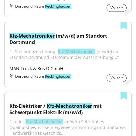
Dortmund, Raum
Recklinghausen
Vollzeit
Kfz-Mechatroniker
 (m/w/d) am Standort 
Dortmund
"...Stellenbezeichnung: 
Kfz-Mechatroniker
 (m/w/d) am 
Standort Dortmund Startdatum der Ausschreibung..."
MAN Truck & Bus D GmbH
Dortmund, Raum
Recklinghausen
Vollzeit
Kfz-Elektriker / 
Kfz-Mechatroniker
 mit 
Schwerpunkt Elektrik (m/w/d)
"...oder 
Kfz-Mechatroniker
 (m/w/d) Sehr hohes 
Qualitätsbewusstsein Eigenverantwortung und -initiative 
Handwerkliches Geschick..."