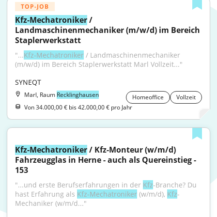
TOP-JOB
Kfz-Mechatroniker
 / 
Landmaschinenmechaniker (m/w/d) im Bereich 
Staplerwerkstatt
"...
Kfz-Mechatroniker
 / Landmaschinenmechaniker 
(m/w/d) im Bereich Staplerwerkstatt Marl Vollzeit..."
SYNEQT
Marl, Raum
Recklinghausen
Homeoffice
Vollzeit
Von 34.000,00 € bis 42.000,00 € pro Jahr
Kfz-Mechatroniker
 / Kfz-Monteur (w/m/d) 
Fahrzeugglas in Herne - auch als Quereinstieg - 
153
"...und erste Berufserfahrungen in der 
Kfz
-Branche? Du 
hast Erfahrung als 
Kfz-Mechatroniker
 (w/m/d), 
Kfz
-
Mechaniker (w/m/d..."