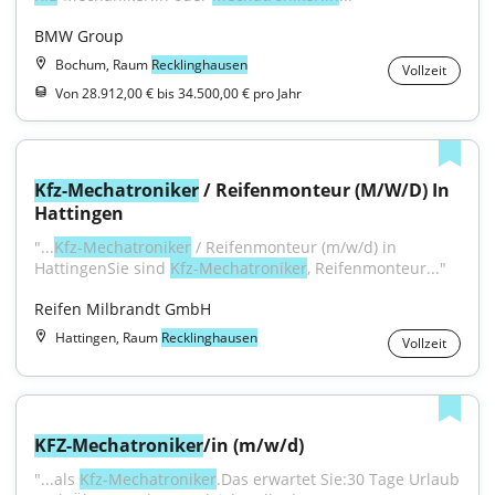
BMW Group
Bochum, Raum
Recklinghausen
Vollzeit
Von 28.912,00 € bis 34.500,00 € pro Jahr
Kfz-Mechatroniker
 / Reifenmonteur (M/W/D) In 
Hattingen
"...
Kfz-Mechatroniker
 / Reifenmonteur (m/w/d) in 
HattingenSie sind 
Kfz-Mechatroniker
, Reifenmonteur..."
Reifen Milbrandt GmbH
Hattingen, Raum
Recklinghausen
Vollzeit
KFZ-Mechatroniker
/in (m/w/d)
"...als 
Kfz-Mechatroniker
.Das erwartet Sie:30 Tage Urlaub 