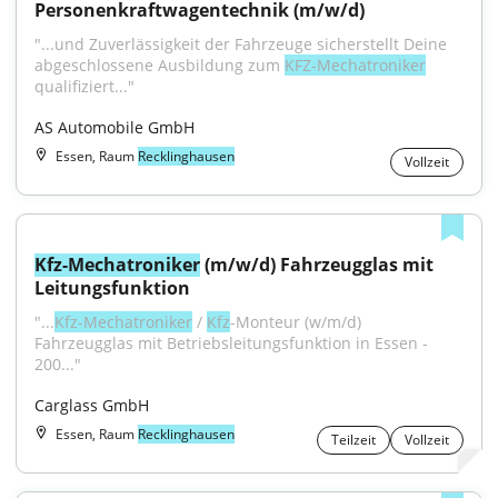
Personenkraftwagentechnik (m/w/d)
"...und Zuverlässigkeit der Fahrzeuge sicherstellt Deine 
abgeschlossene Ausbildung zum 
KFZ-Mechatroniker
qualifiziert..."
AS Automobile GmbH
Essen, Raum
Recklinghausen
Vollzeit
Kfz-Mechatroniker
 (m/w/d) Fahrzeugglas mit 
Leitungsfunktion
"...
Kfz-Mechatroniker
 / 
Kfz
-Monteur (w/m/d) 
Fahrzeugglas mit Betriebsleitungsfunktion in Essen - 
200..."
Carglass GmbH
Essen, Raum
Recklinghausen
Teilzeit
Vollzeit