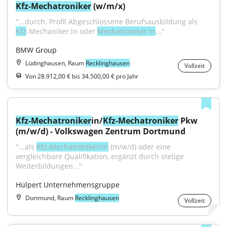
Kfz-Mechatroniker
 (w/m/x)
"...durch. Profil Abgeschlossene Berufsausbildung als 
Kfz
-Mechaniker:in oder 
Mechatroniker:in
..."
BMW Group
Lüdinghausen, Raum
Recklinghausen
Vollzeit
Von 28.912,00 € bis 34.500,00 € pro Jahr
Kfz-Mechatroniker
in/
Kfz-Mechatroniker
 Pkw 
(m/w/d) - Volkswagen Zentrum Dortmund
"...als 
Kfz-Mechatroniker/in
 (m/w/d) oder eine 
vergleichbare Qualifikation, ergänzt durch stetige 
Weiterbildungen..."
Hülpert Unternehmensgruppe
Dortmund, Raum
Recklinghausen
Vollzeit