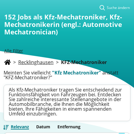
Suche ändern
152
Jobs als Kfz-Mechatroniker, Kfz-
Mechatronikerin (engl.: Automotive
Mechatronician)
Alle Filter
>
Recklinghausen
>
KFZ-Mechatroniker
Meinten Sie vielleicht
"Kfz Mechatroniker"
anstatt
"KFZ-Mechatroniker?"
Als Kfz-Mechatroniker tragen Sie entscheidend zur
Funktionsfähigkeit von Fahrzeugen bei. Entdecken
Sie zahlreiche interessante Stellenangebote in der
Automobilbranche, die Ihnen die Möglichkeit
bieten, Ihre Fähigkeiten in einem spannenden
Umfeld einzubringen.
Relevanz
Datum
Entfernung