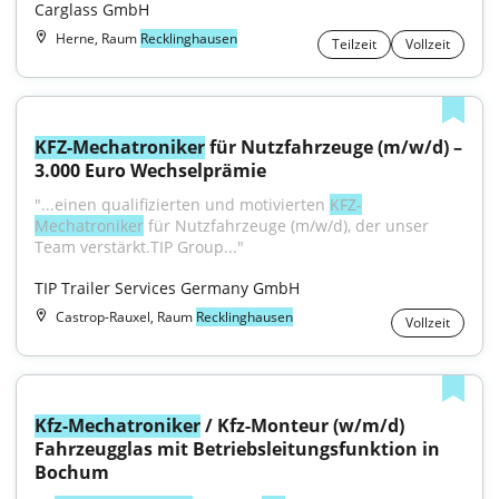
Carglass GmbH
Herne, Raum
Recklinghausen
Teilzeit
Vollzeit
KFZ-Mechatroniker
 für Nutzfahrzeuge (m/w/d) – 
3.000 Euro Wechselprämie
"...einen qualifizierten und motivierten 
KFZ-
Mechatroniker
 für Nutzfahrzeuge (m/w/d), der unser 
Team verstärkt.TIP Group..."
TIP Trailer Services Germany GmbH
Castrop-Rauxel, Raum
Recklinghausen
Vollzeit
Kfz-Mechatroniker
 / Kfz-Monteur (w/m/d) 
Fahrzeugglas mit Betriebsleitungsfunktion in 
Bochum