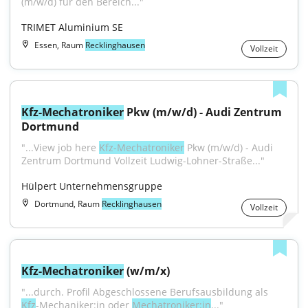
(m/w/d) für den Bereich..."
TRIMET Aluminium SE
Essen, Raum
Recklinghausen
Vollzeit
Kfz-Mechatroniker
 Pkw (m/w/d) - Audi Zentrum 
Dortmund
"...View job here 
Kfz-Mechatroniker
 Pkw (m/w/d) - Audi 
Zentrum Dortmund Vollzeit Ludwig-Lohner-Straße..."
Hülpert Unternehmensgruppe
Dortmund, Raum
Recklinghausen
Vollzeit
Kfz-Mechatroniker
 (w/m/x)
"...durch. Profil Abgeschlossene Berufsausbildung als 
Kfz
-Mechaniker:in oder 
Mechatroniker:in
..."