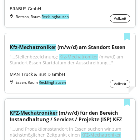
BRABUS GmbH
Bottrop, Raum
Recklinghausen
Vollzeit
Kfz-Mechatroniker
 (m/w/d) am Standort Essen
"...Stellenbezeichnung: 
Kfz-Mechatroniker
 (m/w/d) am 
Standort Essen Startdatum der Ausschreibung..."
MAN Truck & Bus D GmbH
Essen, Raum
Recklinghausen
Vollzeit
KFZ-Mechatroniker
 (m/w/d) für den Bereich 
Instandhaltung / Services / Projekte (ISP)-KFZ
"...und Produktionsstandort in Essen suchen wir zum 
nächstmöglichen Zeitpunkt einen 
KFZ-Mechatroniker