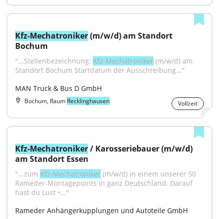
Kfz-Mechatroniker
 (m/w/d) am Standort 
Bochum
"...Stellenbezeichnung: 
Kfz-Mechatroniker
 (m/w/d) am 
Standort Bochum Startdatum der Ausschreibung..."
MAN Truck & Bus D GmbH
Bochum, Raum
Recklinghausen
Vollzeit
Kfz-Mechatroniker
 / Karosseriebauer (m/w/d) 
am Standort Essen
"...zum 
Kfz-Mechatroniker
 (m/w/d) in einem unserer 50 
Rameder-Montagepoints in ganz Deutschland. Darauf 
hast du Lust •..."
Rameder Anhängerkupplungen und Autoteile GmbH