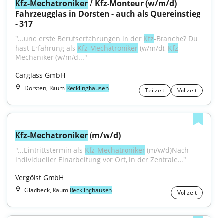
Kfz-Mechatroniker
 / Kfz-Monteur (w/m/d) 
Fahrzeugglas in Dorsten - auch als Quereinstieg 
- 317
"...und erste Berufserfahrungen in der 
Kfz
-Branche? Du 
hast Erfahrung als 
Kfz-Mechatroniker
 (w/m/d), 
Kfz
-
Mechaniker (w/m/d..."
Carglass GmbH
Dorsten, Raum
Recklinghausen
Teilzeit
Vollzeit
Kfz-Mechatroniker
 (m/w/d)
"...Eintrittstermin als 
Kfz-Mechatroniker
 (m/w/d)Nach 
individueller Einarbeitung vor Ort, in der Zentrale..."
Vergölst GmbH
Gladbeck, Raum
Recklinghausen
Vollzeit