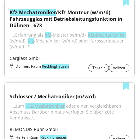
Kfz-Mechatroniker
/Kfz-Monteur (w/m/d) 
Fahrzeugglas mit Betriebsleitungsfunktion in 
Dülmen - 673
"...Erfahrung als 
Kfz
-Meister (w/m/d), 
Kfz-Mechatroniker
(w/m/d), 
Kfz
-Mechaniker (w/m/d) oder Karosseriebauer 
(w/m/d..."
Carglass GmbH
Dülmen, Raum
Recklinghausen
Teilzeit
Vollzeit
Schlosser / Mechatroniker (m/w/d)
"...zum 
KFZ-Mechatroniker
 oder einen vergleichbaren 
Abschluss Darüber hinaus verfügen Sie über gute 
Kenntnisse..."
REMONDIS Ruhr GmbH
Herten, Raum
Recklinghausen
Vollzeit