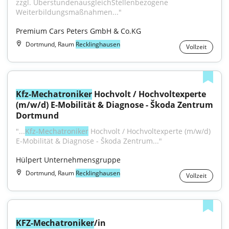
zzgl. ÜberstundenausgleichStellenbezogene 
Weiterbildungsmaßnahmen..."
Premium Cars Peters GmbH & Co.KG
Dortmund, Raum
Recklinghausen
Vollzeit
Kfz-Mechatroniker
 Hochvolt / Hochvoltexperte 
(m/w/d) E-Mobilität & Diagnose - Škoda Zentrum 
Dortmund
"...
Kfz-Mechatroniker
 Hochvolt / Hochvoltexperte (m/w/d) 
E-Mobilität & Diagnose - Škoda Zentrum..."
Hülpert Unternehmensgruppe
Dortmund, Raum
Recklinghausen
Vollzeit
KFZ-Mechatroniker
/in 