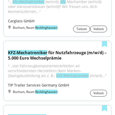
"...
Kfz-Mechatroniker
 (w/m/d), 
Kfz
-Mechaniker (w/m/d) 
oder Karosseriebauer (w/m/d)? Wir freuen uns, dich 
kennenzulernen..."
Carglass GmbH
Bochum, Raum
Recklinghausen
Teilzeit
Vollzeit
KFZ-Mechatroniker
 für Nutzfahrzeuge (m/w/d) – 
5.000 Euro Wechselprämie
"...von FahrzeugkomponentenArbeiten an 
verschiedensten Herstellern (kein Marken-
Zwang)Ausbildung als z. B.: 
KFZ-Mechatroniker
 (m/w/d..."
TIP Trailer Services Germany GmbH
Bochum, Raum
Recklinghausen
Vollzeit