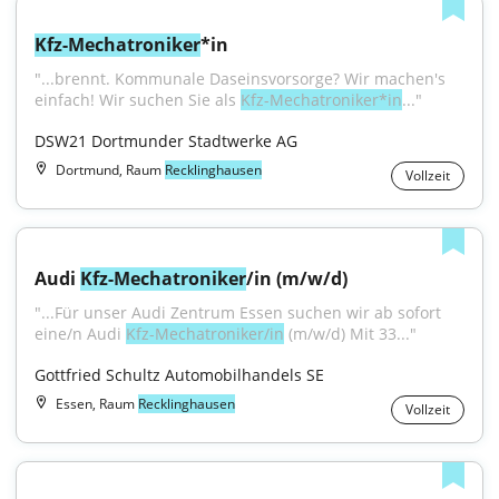
Kfz-Mechatroniker
*in
"...brennt. Kommunale Daseinsvorsorge? Wir machen's 
einfach! Wir suchen Sie als 
Kfz-Mechatroniker*in
..."
DSW21 Dortmunder Stadtwerke AG
Dortmund, Raum
Recklinghausen
Vollzeit
Audi 
Kfz-Mechatroniker
/in (m/w/d)
"...Für unser Audi Zentrum Essen suchen wir ab sofort 
eine/n Audi 
Kfz-Mechatroniker/in
 (m/w/d) Mit 33..."
Gottfried Schultz Automobilhandels SE
Essen, Raum
Recklinghausen
Vollzeit