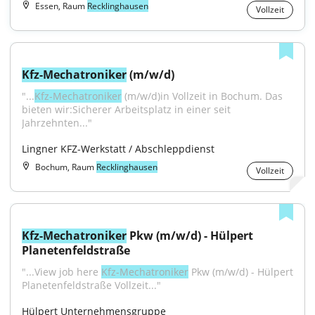
Essen, Raum
Recklinghausen
Vollzeit
Kfz-Mechatroniker
 (m/w/d)
"...
Kfz-Mechatroniker
 (m/w/d)in Vollzeit in Bochum. Das 
bieten wir:Sicherer Arbeitsplatz in einer seit 
Jahrzehnten..."
Lingner KFZ-Werkstatt / Abschleppdienst
Bochum, Raum
Recklinghausen
Vollzeit
Kfz-Mechatroniker
 Pkw (m/w/d) - Hülpert 
Planetenfeldstraße
"...View job here 
Kfz-Mechatroniker
 Pkw (m/w/d) - Hülpert 
Planetenfeldstraße Vollzeit..."
Hülpert Unternehmensgruppe