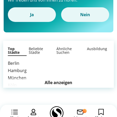
Wir freuen uns von Ihnen zu hören.
Ja
Nein
Top
Beliebte
Ähnliche
Ausbildung
Städte
Städte
Suchen
Berlin
Hamburg
München
Alle anzeigen
Köln
Frankfurt am Main
Stuttgart
Düsseldorf
Leipzig