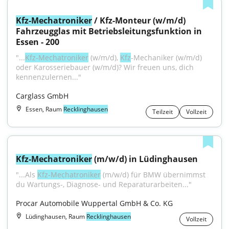
Kfz-Mechatroniker
 / Kfz-Monteur (w/m/d) 
Fahrzeugglas mit Betriebsleitungsfunktion in 
Essen - 200
"...
Kfz-Mechatroniker
 (w/m/d), 
Kfz
-Mechaniker (w/m/d) 
oder Karosseriebauer (w/m/d)? Wir freuen uns, dich 
kennenzulernen..."
Carglass GmbH
Essen, Raum
Recklinghausen
Teilzeit
Vollzeit
Kfz-Mechatroniker
 (m/w/d) in Lüdinghausen
"...Als 
Kfz-Mechatroniker
 (m/w/d) für BMW übernimmst 
du Wartungs-, Diagnose- und Reparaturarbeiten..."
Procar Automobile Wuppertal GmbH & Co. KG
Lüdinghausen, Raum
Recklinghausen
Vollzeit