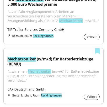
5.000 Euro Wechselprämie
"...von FahrzeugkomponentenArbeiten an 
verschiedensten Herstellern (kein Marken-
Zwang)Ausbildung als z. B.: KFZ-
Mechatroniker
 (m/w/d..."
TIP Trailer Services Germany GmbH
Bochum, Raum
Recklinghausen
Vollzeit
Mechatroniker
 (w/m/d) für Batterietriebzüge 
(BEMU)
"...wir einen 
Mechatroniker
 (m/w/d) für Batterietriebzüge 
(BEMU), der Technikbegeisterung mit Reisebereitschaft 
verbindet..."
CAF Deutschland GmbH
Gelsenkirchen, Raum
Recklinghausen
Vollzeit