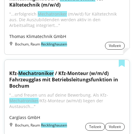
Kältetechnik (m/w/d)
"...erfolgreich 
Mechatroniker
 (m/w/d) für Kältetechnik 
aus. Die Auszubildenden werden aktiv in den 
Arbeitsalltag integriert..."
Thomas Klimatechnik GmbH
Bochum, Raum
Recklinghausen
Vollzeit
Kfz-
Mechatroniker
 / Kfz-Monteur (w/m/d) 
Fahrzeugglas mit Betriebsleitungsfunktion in 
Bochum
"...und freuen uns auf deine Bewerbung. Als Kfz-
Mechatroniker
/Kfz-Monteur (w/m/d) liegen der 
Austausch..."
Carglass GmbH
Bochum, Raum
Recklinghausen
Teilzeit
Vollzeit