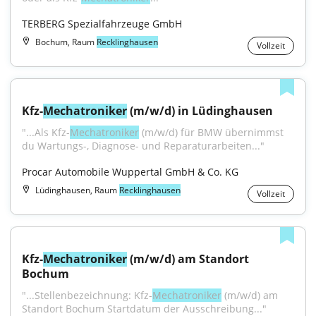
TERBERG Spezialfahrzeuge GmbH
Bochum, Raum
Recklinghausen
Vollzeit
Kfz-
Mechatroniker
 (m/w/d) in Lüdinghausen
"...Als Kfz-
Mechatroniker
 (m/w/d) für BMW übernimmst 
du Wartungs-, Diagnose- und Reparaturarbeiten..."
Procar Automobile Wuppertal GmbH & Co. KG
Lüdinghausen, Raum
Recklinghausen
Vollzeit
Kfz-
Mechatroniker
 (m/w/d) am Standort 
Bochum
"...Stellenbezeichnung: Kfz-
Mechatroniker
 (m/w/d) am 
Standort Bochum Startdatum der Ausschreibung..."