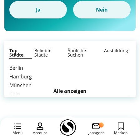
Ja
Nein
Top
Beliebte
Ähnliche
Ausbildung
Städte
Städte
Suchen
Berlin
Hamburg
München
Alle anzeigen
Köln
Frankfurt am Main
Stuttgart
Düsseldorf
Leipzig
Menü
Account
Jobagent
Merken
Dortmund