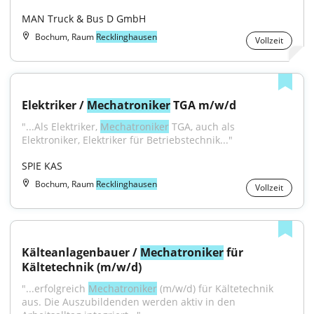
MAN Truck & Bus D GmbH
Bochum, Raum
Recklinghausen
Vollzeit
Elektriker / 
Mechatroniker
 TGA m/w/d
"...Als Elektriker, 
Mechatroniker
 TGA, auch als 
Elektroniker, Elektriker für Betriebstechnik..."
SPIE KAS
Bochum, Raum
Recklinghausen
Vollzeit
Kälteanlagenbauer / 
Mechatroniker
 für 
Kältetechnik (m/w/d)
"...erfolgreich 
Mechatroniker
 (m/w/d) für Kältetechnik 
aus. Die Auszubildenden werden aktiv in den 