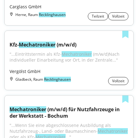
Carglass GmbH
Herne, Raum
Recklinghausen
Teilzeit
Vollzeit
Kfz-
Mechatroniker
 (m/w/d)
"...Eintrittstermin als Kfz-
Mechatroniker
 (m/w/d)Nach 
individueller Einarbeitung vor Ort, in der Zentrale..."
Vergölst GmbH
Gladbeck, Raum
Recklinghausen
Vollzeit
Mechatroniker
 (m/w/d) für Nutzfahrzeuge in 
der Werkstatt - Bochum
"...Wenn Sie eine abgeschlossene Ausbildung als 
Nutzfahrzeug-, Land- oder Baumaschinen-
Mechatroniker
oder als Kfz-
Mechatroniker
..."