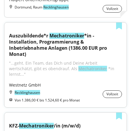
Dortmund, Raum
Recklinghausen
Vollzeit
Auszubildende*r 
Mechatroniker
*in - 
Installation, Programmierung & 
Inbetriebnahme Anlagen (1386.00 EUR pro 
Monat)
"...geht. Ein Team, das Dich und Deine Arbeit 
wertschätzt, gibt es obendrauf. Als 
Mechatroniker
 *in 
lernst..."
Westnetz GmbH
Recklinghausen
Vollzeit
Von 1.386,00 € bis 1.524,60 € pro Monat
KFZ-
Mechatroniker
/in (m/w/d)