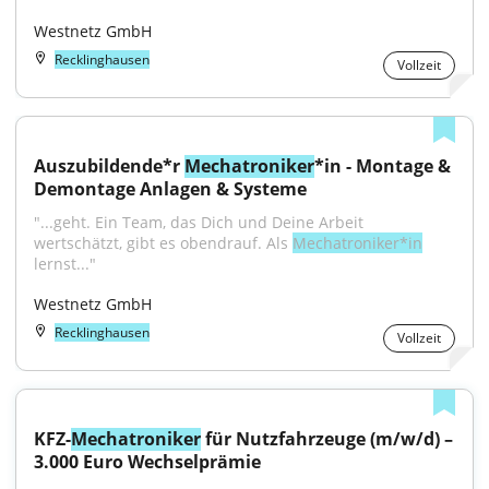
Westnetz GmbH
Recklinghausen
Vollzeit
Auszubildende*r 
Mechatroniker
*in - Montage & 
Demontage Anlagen & Systeme
"...geht. Ein Team, das Dich und Deine Arbeit 
wertschätzt, gibt es obendrauf. Als 
Mechatroniker*in
lernst..."
Westnetz GmbH
Recklinghausen
Vollzeit
KFZ-
Mechatroniker
 für Nutzfahrzeuge (m/w/d) – 
3.000 Euro Wechselprämie