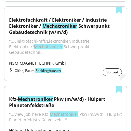
Elektrofachkraft / Elektroniker / Industrie 
Elektroniker / 
Mechatroniker
 Schwerpunkt 
Gebäudetechnik (w/m/d)
"...Elektrofachkraft/Elektroniker/Industrie 
Elektroniker/
Mechatroniker
 Schwerpunkt 
Gebäudetechnik..."
NSM MAGNETTECHNIK GmbH
Olfen, Raum
Recklinghausen
Vollzeit
Kfz-
Mechatroniker
 Pkw (m/w/d) - Hülpert 
Planetenfeldstraße
"...View job here Kfz-
Mechatroniker
 Pkw (m/w/d) - Hülpert 
Planetenfeldstraße Vollzeit..."
Hülpert Unternehmensgruppe