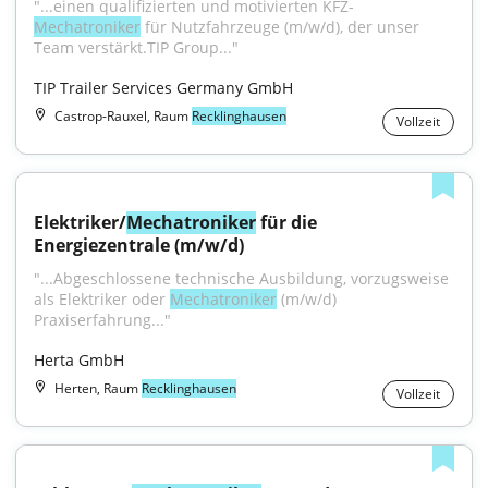
"...einen qualifizierten und motivierten KFZ-
Mechatroniker
 für Nutzfahrzeuge (m/w/d), der unser 
Team verstärkt.TIP Group..."
TIP Trailer Services Germany GmbH
Castrop-Rauxel, Raum
Recklinghausen
Vollzeit
Elektriker/
Mechatroniker
 für die 
Energiezentrale (m/w/d)
"...​​​​Abgeschlossene technische Ausbildung, vorzugsweise 
als Elektriker oder 
Mechatroniker
 (m/w/d) 
Praxiserfahrung..."
Herta GmbH
Herten, Raum
Recklinghausen
Vollzeit