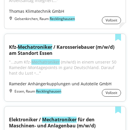
Arbeitsalltag integriert..."
Thomas Klimatechnik GmbH
Gelsenkirchen, Raum
Recklinghausen
Vollzeit
Kfz-
Mechatroniker
 / Karosseriebauer (m/w/d) 
am Standort Essen
"...zum Kfz-
Mechatroniker
 (m/w/d) in einem unserer 50 
Rameder-Montagepoints in ganz Deutschland. Darauf 
hast du Lust •..."
Rameder Anhängerkupplungen und Autoteile GmbH
Essen, Raum
Recklinghausen
Vollzeit
Elektroniker / 
Mechatroniker
 für den 
Maschinen- und Anlagenbau (m/w/d)