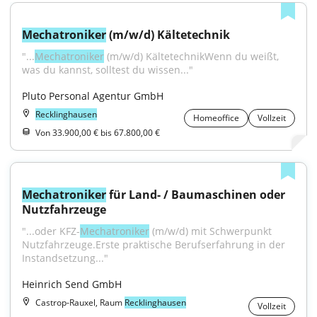
Mechatroniker
 (m/w/d) Kältetechnik
"...
Mechatroniker
 (m/w/d) KältetechnikWenn du weißt, 
was du kannst, solltest du wissen..."
Pluto Personal Agentur GmbH
Recklinghausen
Homeoffice
Vollzeit
Von 33.900,00 € bis 67.800,00 €
Mechatroniker
 für Land- / Baumaschinen oder 
Nutzfahrzeuge
"...oder KFZ-
Mechatroniker
 (m/w/d) mit Schwerpunkt 
Nutzfahrzeuge.Erste praktische Berufserfahrung in der 
Instandsetzung..."
Heinrich Send GmbH
Castrop-Rauxel, Raum
Recklinghausen
Vollzeit