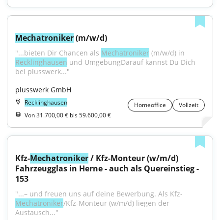
Mechatroniker
 (m/w/d)
"...bieten Dir Chancen als 
Mechatroniker
 (m/w/d) in 
Recklinghausen
 und UmgebungDarauf kannst Du Dich 
bei plusswerk..."
plusswerk GmbH
Recklinghausen
Homeoffice
Vollzeit
Von 31.700,00 € bis 59.600,00 €
Kfz-
Mechatroniker
 / Kfz-Monteur (w/m/d) 
Fahrzeugglas in Herne - auch als Quereinstieg - 
153
"...– und freuen uns auf deine Bewerbung. Als Kfz-
Mechatroniker
/Kfz-Monteur (w/m/d) liegen der 
Austausch..."