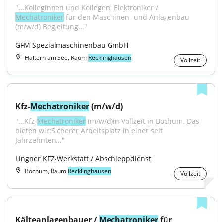
"...Kolleginnen und Kollegen: Elektroniker / 
Mechatroniker
 für den Maschinen- und Anlagenbau 
(m/w/d) Begleitung..."
GFM Spezialmaschinenbau GmbH
Haltern am See, Raum
Recklinghausen
Vollzeit
Kfz-
Mechatroniker
 (m/w/d)
"...Kfz-
Mechatroniker
 (m/w/d)in Vollzeit in Bochum. Das 
bieten wir:Sicherer Arbeitsplatz in einer seit 
Jahrzehnten..."
Lingner KFZ-Werkstatt / Abschleppdienst
Bochum, Raum
Recklinghausen
Vollzeit
Kälteanlagenbauer / 
Mechatroniker
 für 