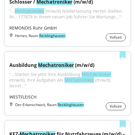
Schlosser / 
Mechatroniker
 (m/w/d)
"...
Mechatroniker
 (m/w/d) Niederlassung Herten Stellen-
Nr.: 177879 In Ihrem neuen Job führen Sie Wartungs..."
REMONDIS Ruhr GmbH
Herten, Raum
Recklinghausen
Vollzeit
Ausbildung 
Mechatroniker
 (m/w/d)
"...Starten Sie jetzt Ihre Ausbildung 
Mechatroniker
(m/w/d). Ihre Aufgaben Als 
Mechatroniker
 (m/w/d) 
lernst..."
WESTFLEISCH
Oer-Erkenschwick, Raum
Recklinghausen
Vollzeit
KFZ-
Mechatroniker
 für Nutzfahrzeuge (m/w/d) – 