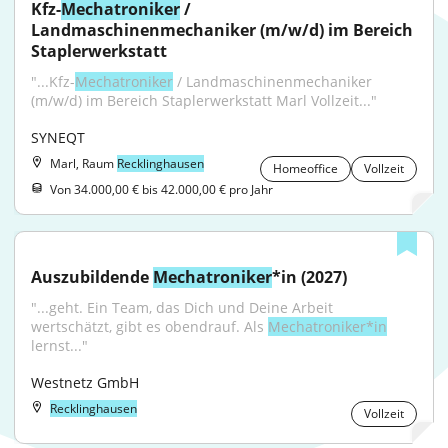
Kfz-
Mechatroniker
 / 
Landmaschinenmechaniker (m/w/d) im Bereich 
Staplerwerkstatt
"...Kfz-
Mechatroniker
 / Landmaschinenmechaniker 
(m/w/d) im Bereich Staplerwerkstatt Marl Vollzeit..."
SYNEQT
Marl, Raum
Recklinghausen
Homeoffice
Vollzeit
Von 34.000,00 € bis 42.000,00 € pro Jahr
Auszubildende 
Mechatroniker
*in (2027)
"...geht. Ein Team, das Dich und Deine Arbeit 
wertschätzt, gibt es obendrauf. Als 
Mechatroniker*in
lernst..."
Westnetz GmbH
Recklinghausen
Vollzeit