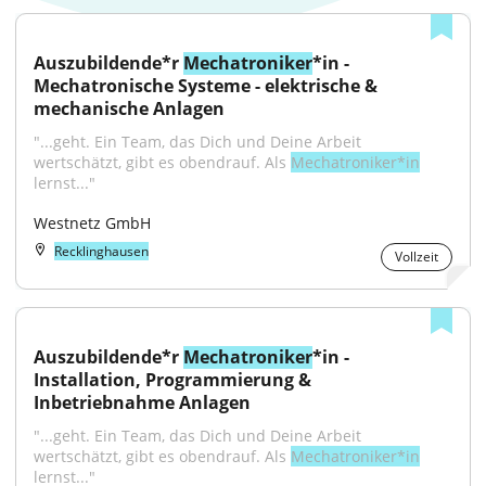
Auszubildende*r 
Mechatroniker
*in - 
Mechatronische Systeme - elektrische & 
mechanische Anlagen
"...geht. Ein Team, das Dich und Deine Arbeit 
wertschätzt, gibt es obendrauf. Als 
Mechatroniker*in
lernst..."
Westnetz GmbH
Recklinghausen
Vollzeit
Auszubildende*r 
Mechatroniker
*in - 
Installation, Programmierung & 
Inbetriebnahme Anlagen
"...geht. Ein Team, das Dich und Deine Arbeit 
wertschätzt, gibt es obendrauf. Als 
Mechatroniker*in
lernst..."