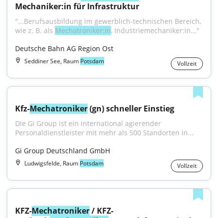
Mechaniker:in für Infrastruktur
"...Berufsausbildung im gewerblich-technischen Bereich, 
wie z. B. als 
Mechatroniker:in
, Industriemechaniker:in..."
Deutsche Bahn AG Region Ost
Seddiner See, Raum
Potsdam
Vollzeit
Kfz-
Mechatroniker
 (gn) schneller Einstieg
Die Gi Group ist ein international agierender 
Personaldienstleister mit mehr als 500 Standorten in...
Gi Group Deutschland GmbH
Ludwigsfelde, Raum
Potsdam
Vollzeit
KFZ-
Mechatroniker
 / KFZ-