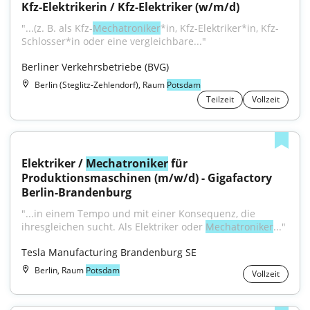
Kfz-Elektrikerin / Kfz-Elektriker (w/m/d)
"...(z. B. als Kfz-
Mechatroniker
*in, Kfz-Elektriker*in, Kfz-
Schlosser*in oder eine vergleichbare..."
Berliner Verkehrsbetriebe (BVG)
Berlin (Steglitz-Zehlendorf), Raum
Potsdam
Teilzeit
Vollzeit
Elektriker / 
Mechatroniker
 für 
Produktionsmaschinen (m/w/d) - Gigafactory 
Berlin-Brandenburg
"...in einem Tempo und mit einer Konsequenz, die 
ihresgleichen sucht. Als Elektriker oder 
Mechatroniker
..."
Tesla Manufacturing Brandenburg SE
Berlin, Raum
Potsdam
Vollzeit