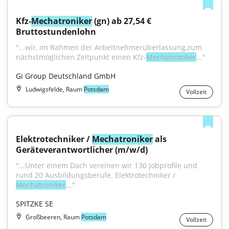
Kfz-
Mechatroniker
 (gn) ab 27,54 € 
Bruttostundenlohn
"...wir, im Rahmen der Arbeitnehmerüberlassung,zum 
nächstmöglichen Zeitpunkt einen Kfz-
Mechatroniker
..."
Gi Group Deutschland GmbH
Ludwigsfelde, Raum
Potsdam
Vollzeit
Elektrotechniker / 
Mechatroniker
 als 
Geräteverantwortlicher (m/w/d)
"...Unter einem Dach vereinen wir 130 Jobprofile und 
rund 20 Aus­bildungs­berufe. Elektrotechniker / 
Mechatroniker
..."
SPITZKE SE
Großbeeren, Raum
Potsdam
Vollzeit