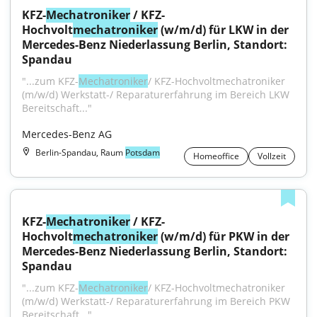
KFZ-
Mechatroniker
 / KFZ-
Hochvolt
mechatroniker
 (w/m/d) für LKW in der 
Mercedes-Benz Niederlassung Berlin, Standort: 
Spandau
"...zum KFZ-
Mechatroniker
/ KFZ-Hochvoltmechatroniker 
(m/w/d) Werkstatt-/ Reparaturerfahrung im Bereich LKW 
Bereitschaft..."
Mercedes-Benz AG
Berlin-Spandau, Raum
Potsdam
Homeoffice
Vollzeit
KFZ-
Mechatroniker
 / KFZ-
Hochvolt
mechatroniker
 (w/m/d) für PKW in der 
Mercedes-Benz Niederlassung Berlin, Standort: 
Spandau
"...zum KFZ-
Mechatroniker
/ KFZ-Hochvoltmechatroniker 
(m/w/d) Werkstatt-/ Reparaturerfahrung im Bereich PKW 
Bereitschaft..."