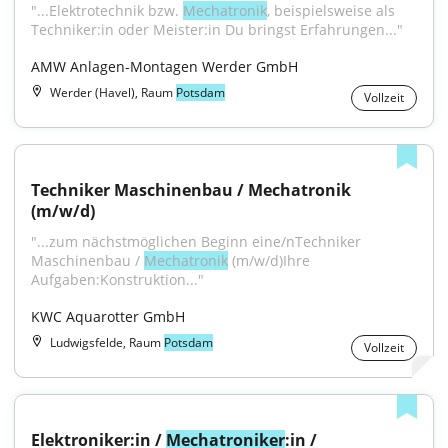
"...Elektrotechnik bzw. 
Mechatronik
, beispielsweise als 
Techniker:in oder Meister:in Du bringst Erfahrungen..."
AMW Anlagen-Montagen Werder GmbH
Werder (Havel), Raum
Potsdam
Vollzeit
Techniker Maschinenbau / Mechatronik 
(m/w/d)
"...zum nächstmöglichen Beginn eine/nTechniker 
Maschinenbau / 
Mechatronik
 (m⁠/⁠w⁠/⁠d)Ihre 
Aufgaben:Konstruktion..."
KWC Aquarotter GmbH
Ludwigsfelde, Raum
Potsdam
Vollzeit
Elektroniker:in / 
Mechatroniker
:in / 