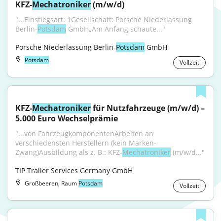
KFZ-
Mechatroniker
 (m/w/d)
"...Einstiegsart: 1Gesellschaft: Porsche Niederlassung 
Berlin-
Potsdam
 GmbH„Am Anfang schaute..."
Porsche Niederlassung Berlin-
Potsdam
 GmbH
Potsdam
Vollzeit
KFZ-
Mechatroniker
 für Nutzfahrzeuge (m/w/d) – 
5.000 Euro Wechselprämie
"...von FahrzeugkomponentenArbeiten an 
verschiedensten Herstellern (kein Marken-
Zwang)Ausbildung als z. B.: KFZ-
Mechatroniker
 (m/w/d..."
TIP Trailer Services Germany GmbH
Großbeeren, Raum
Potsdam
Vollzeit