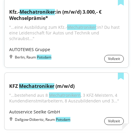
Kfz.-
Mechatroniker
:in (m/w/d) 3.000,- € 
Wechselprämie*
"...eine Ausbildung zum Kfz.-
Mechatroniker
:in? Du hast 
eine Leidenschaft für Autos und Technik und 
schraubst..."
AUTOTEWES Gruppe
Berlin, Raum
Potsdam
Vollzeit
KFZ 
Mechatroniker
 (m/w/d)
"...bestehend aus 8 
Mechatronikern
, 3 KFZ-Meistern, 4 
Kundendienstmitarbeitern, 8 Auszubildenden und 3..."
Autoservice Seelke GmbH
Dallgow-Döberitz, Raum
Potsdam
Vollzeit