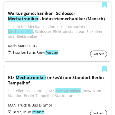
Wartungsmechaniker - Schlosser - 
Mechatroniker
 - Industriemechaniker (Mensch)
"...zum Kfz-Mechaniker, Industriemechaniker, 
Mechatroniker
, Schlosser, Elektroinstallateur, Elektriker 
oder Elektroniker..."
Karls Markt OHG
Elstal bei Berlin, Raum
Potsdam
Vollzeit
Kfz-
Mechatroniker
 (m/w/d) am Standort Berlin-
Tempelhof
"...Stellenbezeichnung: Kfz-
Mechatroniker
 (m/w/d) am 
Standort Berlin-Tempelhof Startdatum..."
MAN Truck & Bus D GmbH
Berlin, Raum
Potsdam
Vollzeit