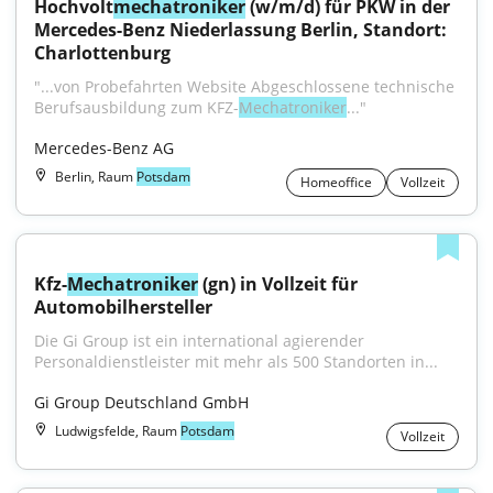
Hochvolt
mechatroniker
 (w/m/d) für PKW in der 
Mercedes-Benz Niederlassung Berlin, Standort: 
Charlottenburg
"...von Probefahrten Website Abgeschlossene technische 
Berufsausbildung zum KFZ-
Mechatroniker
..."
Mercedes-Benz AG
Berlin, Raum
Potsdam
Homeoffice
Vollzeit
Kfz-
Mechatroniker
 (gn) in Vollzeit für 
Automobilhersteller
Die Gi Group ist ein international agierender 
Personaldienstleister mit mehr als 500 Standorten in...
Gi Group Deutschland GmbH
Ludwigsfelde, Raum
Potsdam
Vollzeit