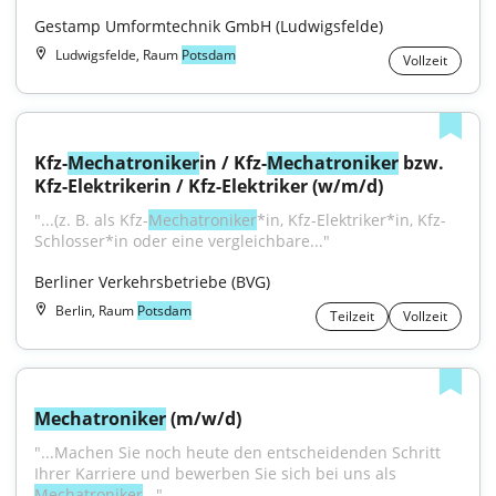
Gestamp Umformtechnik GmbH (Ludwigsfelde)
Ludwigsfelde, Raum
Potsdam
Vollzeit
Kfz-
Mechatroniker
in / Kfz-
Mechatroniker
 bzw. 
Kfz-Elektrikerin / Kfz-Elektriker (w/m/d)
"...(z. B. als Kfz-
Mechatroniker
*in, Kfz-Elektriker*in, Kfz-
Schlosser*in oder eine vergleichbare..."
Berliner Verkehrsbetriebe (BVG)
Berlin, Raum
Potsdam
Teilzeit
Vollzeit
Mechatroniker
 (m/w/d)
"...Machen Sie noch heute den entscheidenden Schritt 
Ihrer Karriere und bewerben Sie sich bei uns als 
Mechatroniker
..."