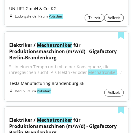
UNILIFT GmbH & Co. KG
Ludwigsfelde, Raum
Potsdam
Teilzeit
Vollzeit
Elektriker / 
Mechatroniker
 für 
Produktionsmaschinen (m/w/d) - Gigafactory 
Berlin-Brandenburg
"...in einem Tempo und mit einer Konsequenz, die 
ihresgleichen sucht. Als Elektriker oder 
Mechatroniker
..."
Tesla Manufacturing Brandenburg SE
Berlin, Raum
Potsdam
Vollzeit
Elektriker / 
Mechatroniker
 für 
Produktionsmaschinen (m/w/d) - Gigafactory 
Berlin-Brandenburg