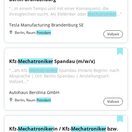
"...in einem Tempo und mit einer Konsequenz, die 
ihresgleichen sucht. Als Elektriker oder 
Mechatroniker
..."
Tesla Manufacturing Brandenburg SE
Berlin, Raum
Potsdam
Vollzeit
Kfz-
Mechatroniker
 Spandau (m/w/x)
"...als Kfz-
Mechatroniker
 Spandau (m/w/x) Beginn: nach 
Absprache | Ort: Berlin-Spandau | Anstellungsart: 
Vollzeit..."
Autohaus Berolina GmbH
Berlin, Raum
Potsdam
Vollzeit
Kfz-
Mechatroniker
in / Kfz-
Mechatroniker
 bzw. 