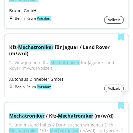
Brunel GmbH
Berlin, Raum
Potsdam
Vollzeit
Kfz-
Mechatroniker
 für Jaguar / Land Rover 
(m/w/d)
"...View job here Kfz-
Mechatroniker
 für Jaguar / Land 
Rover (m/w/d) Vollzeit..."
Autohaus Dinnebier GmbH
Berlin, Raum
Potsdam
Vollzeit
Mechatroniker
 / Kfz-
Mechatroniker
 (m/w/d)
"...und instand halten? Dann suchen wir genau Dich! 
Mechatroniker
 / Kfz-
Mechatroniker
 (m/w/d) sind gerne..."