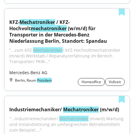
KFZ-
Mechatroniker
 / KFZ-
Hochvolt
mechatroniker
 (w/m/d) für 
Transporter in der Mercedes-Benz 
Niederlassung Berlin, Standort: Spandau
"...zum KFZ-
Mechatroniker
/ KFZ-Hochvoltmechatroniker 
(m/w/d) Werkstatt-/ Reparaturerfahrung im Bereich 
Transporter/ PKW..."
Mercedes-Benz AG
Berlin, Raum
Potsdam
Homeoffice
Vollzeit
Industriemechaniker/ 
Mechatroniker
 (m/w/d)
"...Industriemechaniker/ 
Mechatroniker
 (m/w/d) Wartung 
und Instandsetzung an umfangreichen Betriebsmitteln 
zum Beispiel:..."