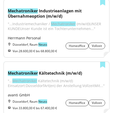
Mechatroniker
 Industrieanlagen mit 
Übernahmeoption (m/w/d)
"...Industriemechaniker / 
Mechatroniker
 (m/w/d)UNSER 
KUNDEUnser Kunde ist ein Tochterunternehmen..."
Herrmann Personal
Düsseldorf, Raum
Neuss
Homeoffice
Vollzeit
Von 28.600,00 € bis 68.800,00 €
Mechatroniker
 Kältetechnik (m/w/d)
"...
Mechatroniker
 Kältetechnik (m/w/d) 
Einsatzort:DüsseldorfArt(en) der Anstellung:VollzeitMit..."
avanti GmbH
Düsseldorf, Raum
Neuss
Homeoffice
Vollzeit
Von 33.800,00 € bis 67.400,00 €