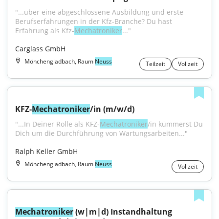
"...über eine abgeschlossene Ausbildung und erste 
Berufserfahrungen in der Kfz-Branche? Du hast 
Erfahrung als Kfz-
Mechatroniker
..."
Carglass GmbH
Mönchengladbach, Raum
Neuss
Teilzeit
Vollzeit
KFZ-
Mechatroniker
/in (m/w/d)
"...In Deiner Rolle als KFZ-
Mechatroniker
/in kümmerst Du 
Dich um die Durchführung von Wartungsarbeiten..."
Ralph Keller GmbH
Mönchengladbach, Raum
Neuss
Vollzeit
Mechatroniker
 (w|m|d) Instandhaltung 