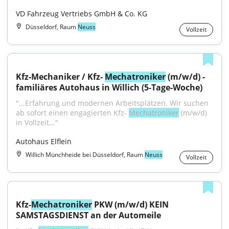
VD Fahrzeug Vertriebs GmbH & Co. KG
Düsseldorf, Raum
Neuss
Vollzeit
Kfz-Mechaniker / Kfz- 
Mechatroniker
 (m/w/d) - 
familiäres Autohaus in Willich (5-Tage-Woche)
"...Erfahrung und modernen Arbeitsplätzen. Wir suchen 
ab sofort einen engagierten Kfz- 
Mechatroniker
 (m/w/d) 
in Vollzeit..."
Autohaus Elflein
Willich Münchheide bei Düsseldorf, Raum
Neuss
Vollzeit
Kfz-
Mechatroniker
 PKW (m/w/d) KEIN 
SAMSTAGSDIENST an der Automeile