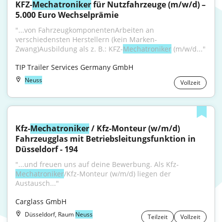
KFZ-
Mechatroniker
 für Nutzfahrzeuge (m/w/d) – 
5.000 Euro Wechselprämie
"...von FahrzeugkomponentenArbeiten an 
verschiedensten Herstellern (kein Marken-
Zwang)Ausbildung als z. B.: KFZ-
Mechatroniker
 (m/w/d..."
TIP Trailer Services Germany GmbH
Neuss
Vollzeit
Kfz-
Mechatroniker
 / Kfz-Monteur (w/m/d) 
Fahrzeugglas mit Betriebsleitungsfunktion in 
Düsseldorf - 194
"...und freuen uns auf deine Bewerbung. Als Kfz-
Mechatroniker
/Kfz-Monteur (w/m/d) liegen der 
Austausch..."
Carglass GmbH
Düsseldorf, Raum
Neuss
Teilzeit
Vollzeit