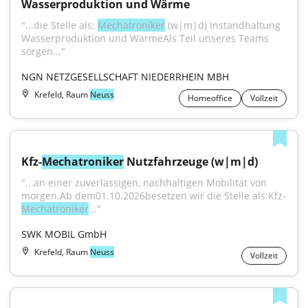
Wasserproduktion und Wärme
"...die Stelle als: 
Mechatroniker
 (w|m|d) Instandhaltung 
Wasserproduktion und WärmeAls Teil unseres Teams 
sorgen..."
NGN NETZGESELLSCHAFT NIEDERRHEIN MBH
Krefeld, Raum
Neuss
Homeoffice
Vollzeit
Kfz-
Mechatroniker
 Nutzfahrzeuge (w|m|d)
"...an einer zuverlässigen, nachhaltigen Mobilität von 
morgen.Ab dem01.10.2026besetzen wir die Stelle als:Kfz-
Mechatroniker
..."
SWK MOBIL GmbH
Krefeld, Raum
Neuss
Vollzeit