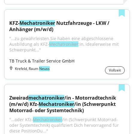
KFZ-
Mechatroniker
 Nutzfahrzeuge - LKW / 
Anhänger (m/w/d)
"...zu gewährleisten.Sie haben eine abgeschlossene 
Ausbildung als KFZ-
Mechatroniker
:in, idealerweise mit 
Schwerpunkt..."
TB Truck & Trailer Service GmbH
Krefeld, Raum
Neuss
Vollzeit
Zweirad
mechatroniker
/in - Motorradtechnik 
(m/w/d) Kfz-
Mechatroniker
/in (Schwerpunkt 
Motorrad- oder Systemtechnik)
"...oder Kfz-
Mechatroniker
/in (Schwerpunkt Motorrad- 
oder Systemtechnik) qualifiziert Dich hervorragend für 
diese PositionDu..."