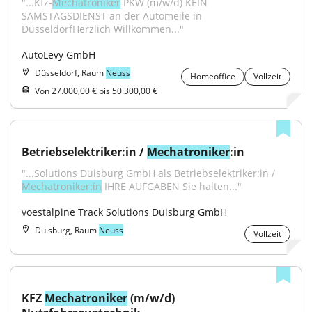
"...Kfz-
Mechatroniker
 PKW (m/w/d) KEIN 
SAMSTAGSDIENST an der Automeile in 
DüsseldorfHerzlich Willkommen..."
AutoLevy GmbH
Düsseldorf, Raum
Neuss
Homeoffice
Vollzeit
Von 27.000,00 € bis 50.300,00 €
Betriebselektriker:in / 
Mechatroniker
:in
"...Solutions Duisburg GmbH als Betriebselektriker:in / 
Mechatroniker:in
 IHRE AUFGABEN Sie halten..."
voestalpine Track Solutions Duisburg GmbH
Duisburg, Raum
Neuss
Vollzeit
KFZ 
Mechatroniker
 (m/w/d) 