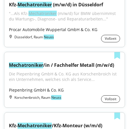
Kfz-
Mechatroniker
 (m/w/d) in Düsseldorf
"...Als Kfz-
Mechatroniker
 (m/w/d) für BMW übernimmst 
du Wartungs-, Diagnose- und Reparaturarbeiten..."
Procar Automobile Wuppertal GmbH & Co. KG
Düsseldorf, Raum
Neuss
Vollzeit
Mechatroniker
/in / Fachhelfer Metall (m/w/d)
Die Piepenbring GmbH & Co. KG aus Korschenbroich ist 
ein Unternehmen, welches sich als Service...
Piepenbring GmbH & Co. KG
Korschenbroich, Raum
Neuss
Vollzeit
Kfz-
Mechatroniker
/Kfz-Monteur (w/m/d) 