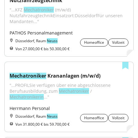
Nutzfahrzeugtechnik
"...KFZ 
Mechatroniker
 (m/w/d) 
NutzfahrzeugtechnikEinsatzort:DüsseldorfFür unseren 
Mandanten..."
PATHOS Personalmanagement
Düsseldorf, Raum
Neuss
Homeoffice
Vollzeit
Von 27.000,00 € bis 50.300,00 €
Mechatroniker
 Krananlagen (m/w/d)
"...PROFILSie verfügen über eine abgeschlossene 
Berufsausbildung, zum 
Mechatroniker
 / 
Mechatronikerin
..."
Herrmann Personal
Düsseldorf, Raum
Neuss
Homeoffice
Vollzeit
Von 31.800,00 € bis 59.700,00 €