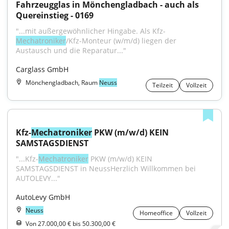
Fahrzeugglas in Mönchengladbach - auch als 
Quereinstieg - 0169
"...mit außergewöhnlicher Hingabe. Als Kfz-
Mechatroniker
/Kfz-Monteur (w/m/d) liegen der 
Austausch und die Reparatur..."
Carglass GmbH
Mönchengladbach, Raum
Neuss
Teilzeit
Vollzeit
Kfz-
Mechatroniker
 PKW (m/w/d) KEIN 
SAMSTAGSDIENST
"...Kfz-
Mechatroniker
 PKW (m/w/d) KEIN 
SAMSTAGSDIENST in NeussHerzlich Willkommen bei 
AUTOLEVY..."
AutoLevy GmbH
Neuss
Homeoffice
Vollzeit
Von 27.000,00 € bis 50.300,00 €