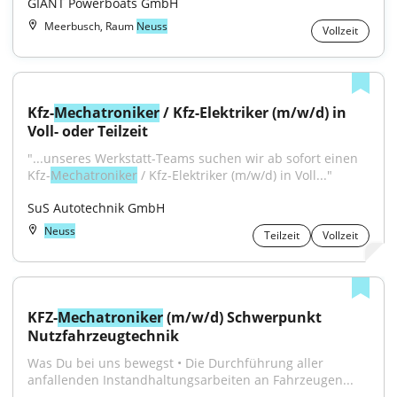
GIANT Powerboats GmbH
Meerbusch, Raum
Neuss
Vollzeit
Kfz-
Mechatroniker
 / Kfz-Elektriker (m/w/d) in 
Voll- oder Teilzeit
"...unseres Werkstatt-Teams suchen wir ab sofort einen 
Kfz-
Mechatroniker
 / Kfz-Elektriker (m/w/d) in Voll..."
SuS Autotechnik GmbH
Neuss
Teilzeit
Vollzeit
KFZ-
Mechatroniker
 (m/w/d) Schwerpunkt 
Nutzfahrzeugtechnik
Was Du bei uns bewegst • Die Durchführung aller 
anfallenden Instandhaltungsarbeiten an Fahrzeugen...