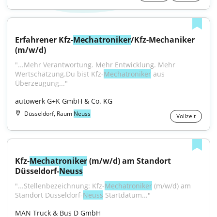
Erfahrener Kfz-
Mechatroniker
/Kfz-Mechaniker 
(m/w/d)
"...Mehr Verantwortung. Mehr Entwicklung. Mehr 
Wertschätzung.Du bist Kfz-
Mechatroniker
 aus 
Überzeugung..."
autowerk G+K GmbH & Co. KG
Düsseldorf, Raum
Neuss
Vollzeit
Kfz-
Mechatroniker
 (m/w/d) am Standort 
Düsseldorf-
Neuss
"...Stellenbezeichnung: Kfz-
Mechatroniker
 (m/w/d) am 
Standort Düsseldorf-
Neuss
 Startdatum..."
MAN Truck & Bus D GmbH