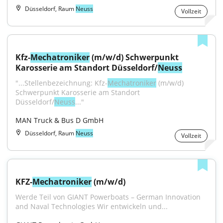
Düsseldorf, Raum
Neuss
Vollzeit
Kfz-
Mechatroniker
 (m/w/d) Schwerpunkt 
Karosserie am Standort Düsseldorf/
Neuss
"...Stellenbezeichnung: Kfz-
Mechatroniker
 (m/w/d) 
Schwerpunkt Karosserie am Standort 
Düsseldorf/
Neuss
..."
MAN Truck & Bus D GmbH
Düsseldorf, Raum
Neuss
Vollzeit
KFZ-
Mechatroniker
 (m/w/d)
Werde Teil von GIANT Powerboats – German Innovation 
and Naval Technologies Wir entwickeln und...