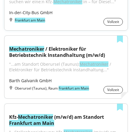
suchen wir eine:n Kfz-
Mechatroniker
:in – für Diesel..."
In-der-City-Bus GmbH
Frankfurt am Main
Vollzeit
Mechatroniker
 / Elektroniker für 
Betriebstechnik Instandhaltung (m/w/d)
"...am Standort Oberursel (Taunus):
Mechatroniker
 / 
Elektroniker für Betriebstechnik Instandhaltung..."
Barth Galvanik GmbH
Oberursel (Taunus), Raum
Frankfurt am Main
Vollzeit
Kfz-
Mechatroniker
 (m/w/d) am Standort 
Frankfurt am Main