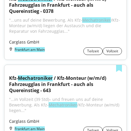
Fahrzeugglas in Frankfurt - auch als 
Quereinstieg - 0378
"...uns auf deine Bewerbung. Als Kfz-
Mechatroniker
/Kfz-
Monteur (w/m/d) liegen der Austausch und die 
Reparatur von Fahrzeugglas..."
Carglass GmbH
Frankfurt am Main
Teilzeit
Vollzeit
Kfz-
Mechatroniker
 / Kfz-Monteur (w/m/d) 
Fahrzeugglas in Frankfurt - auch als 
Quereinstieg - 643
"...in Vollzeit (39 Std)– und freuen uns auf deine 
Bewerbung. Als Kfz-
Mechatroniker
/Kfz-Monteur (w/m/d) 
liegen..."
Carglass GmbH
Frankfurt am Main
Teilzeit
Vollzeit