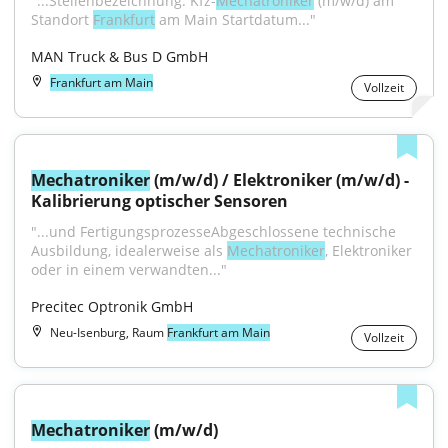
"...Stellenbezeichnung: Kfz-
Mechatroniker
 (m/w/d) am 
Standort 
Frankfurt
 am Main Startdatum..."
MAN Truck & Bus D GmbH
Frankfurt am Main
Vollzeit
Mechatroniker
 (m/w/d) / Elektroniker (m/w/d) - 
Kalibrierung optischer Sensoren
"...und FertigungsprozesseAbgeschlossene technische 
Ausbildung, idealerweise als 
Mechatroniker
, Elektroniker 
oder in einem verwandten..."
Precitec Optronik GmbH
Neu-Isenburg, Raum
Frankfurt am Main
Vollzeit
Mechatroniker
 (m/w/d)