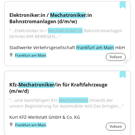
Elektroniker:in / 
Mechatroniker
:in 
Bahnstromanlagen (d/m/w)
"...Elektroniker:in / 
Mechatroniker:in
 Bahnstromanlagen 
(d/m/w) WIR BEWEGEN..."
Stadtwerke Verkehrsgesellschaft 
Frankfurt am Main
 mbH
Frankfurt am Main
Vollzeit
Kfz-
Mechatroniker
/in für Kraftfahrzeuge 
(m/w/d)
"...und teamfähigen Kfz-
Mechatroniker
 (m/w/d) der 
unsere Begeisterung für Automobile teilt.Das bringen..."
Kurt KFZ-Werkstatt GmbH & Co. KG
Frankfurt am Main
Vollzeit