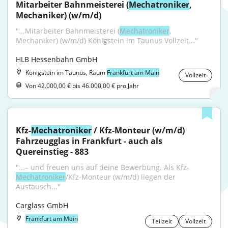
Mitarbeiter Bahnmeisterei (
Mechatroniker
, 
Mechaniker) (w/m/d)
"...Mitarbeiter Bahnmeisterei (
Mechatroniker
, 
Mechaniker) (w/m/d) Königstein im Taunus Vollzeit..."
HLB Hessenbahn GmbH
Königstein im Taunus, Raum
Frankfurt am Main
Vollzeit
Von 42.000,00 € bis 46.000,00 € pro Jahr
Kfz-
Mechatroniker
 / Kfz-Monteur (w/m/d) 
Fahrzeugglas in Frankfurt - auch als 
Quereinstieg - 883
"...– und freuen uns auf deine Bewerbung. Als Kfz-
Mechatroniker
/Kfz-Monteur (w/m/d) liegen der 
Austausch..."
Carglass GmbH
Frankfurt am Main
Teilzeit
Vollzeit