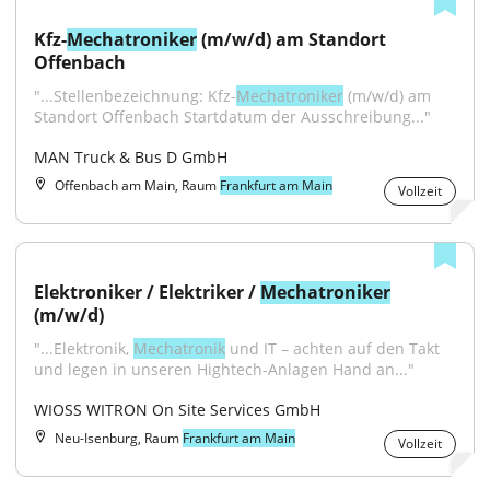
Kfz-
Mechatroniker
 (m/w/d) am Standort 
Offenbach
"...Stellenbezeichnung: Kfz-
Mechatroniker
 (m/w/d) am 
Standort Offenbach Startdatum der Ausschreibung..."
MAN Truck & Bus D GmbH
Offenbach am Main, Raum
Frankfurt am Main
Vollzeit
Elektroniker / Elektriker / 
Mechatroniker
(m/w/d)
"...Elektronik, 
Mechatronik
 und IT – achten auf den Takt 
und legen in unseren Hightech-Anlagen Hand an..."
WIOSS WITRON On Site Services GmbH
Neu-Isenburg, Raum
Frankfurt am Main
Vollzeit