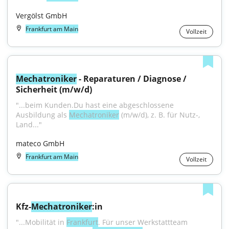
Vergölst GmbH
Frankfurt am Main
Vollzeit
Mechatroniker
 - Reparaturen / Diagnose / 
Sicherheit (m/w/d)
"...beim Kunden.Du hast eine abgeschlossene 
Ausbildung als 
Mechatroniker
 (m/w/d), z. B. für Nutz-, 
Land..."
mateco GmbH
Frankfurt am Main
Vollzeit
Kfz-
Mechatroniker
:in
"...Mobilität in 
Frankfurt
. Für unser Werkstattteam 