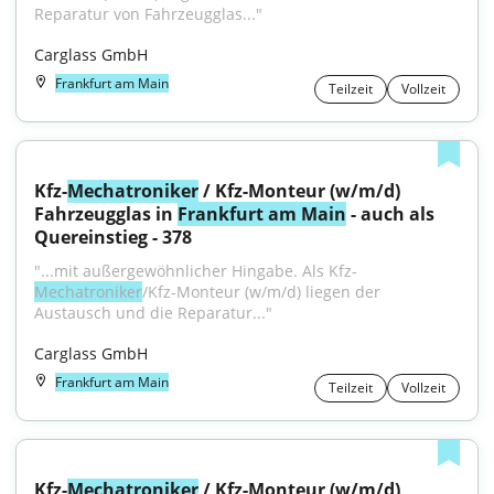
Reparatur von Fahrzeugglas..."
Carglass GmbH
Frankfurt am Main
Teilzeit
Vollzeit
Kfz-
Mechatroniker
 / Kfz-Monteur (w/m/d) 
Fahrzeugglas in 
Frankfurt am Main
 - auch als 
Quereinstieg - 378
"...mit außergewöhnlicher Hingabe. Als Kfz-
Mechatroniker
/Kfz-Monteur (w/m/d) liegen der 
Austausch und die Reparatur..."
Carglass GmbH
Frankfurt am Main
Teilzeit
Vollzeit
Kfz-
Mechatroniker
 / Kfz-Monteur (w/m/d) 