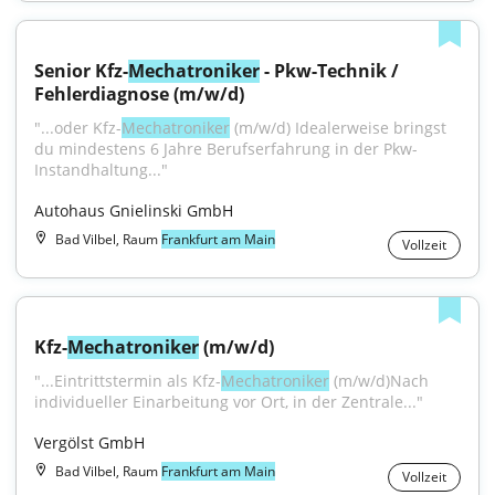
Senior Kfz-
Mechatroniker
 - Pkw-Technik / 
Fehlerdiagnose (m/w/d)
"...oder Kfz-
Mechatroniker
 (m/w/d) Idealerweise bringst 
du mindestens 6 Jahre Berufserfahrung in der Pkw-
Instandhaltung..."
Autohaus Gnielinski GmbH
Bad Vilbel, Raum
Frankfurt am Main
Vollzeit
Kfz-
Mechatroniker
 (m/w/d)
"...Eintrittstermin als Kfz-
Mechatroniker
 (m/w/d)Nach 
individueller Einarbeitung vor Ort, in der Zentrale..."
Vergölst GmbH
Bad Vilbel, Raum
Frankfurt am Main
Vollzeit