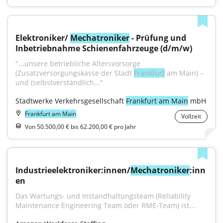
Elektroniker/ 
Mechatroniker
 - Prüfung und 
Inbetriebnahme Schienenfahrzeuge (d/m/w)
"...unsere betriebliche Altersvorsorge 
(Zusatzversorgungskasse der Stadt 
Frankfurt
 am Main) – 
und (selbstverständlich..."
Stadtwerke Verkehrsgesellschaft 
Frankfurt am Main
 mbH
Frankfurt am Main
Vollzeit
Von 50.500,00 € bis 62.200,00 € pro Jahr
Industrieelektroniker:innen/
Mechatroniker
:inn
en
Das Wartungs- und Instandhaltungsteam (Reliability 
Maintenance Engineering Team oder RME-Team) ist...