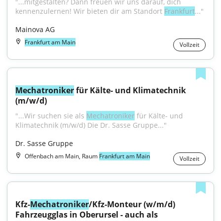
"...mitgestalten? Dann freuen wir uns darauf, dich 
kennenzulernen! Wir bieten dir am Standort 
Frankfurt
..."
Mainova AG
Frankfurt am Main
Vollzeit
Mechatroniker
 für Kälte- und Klimatechnik 
(m/w/d)
"...Wir suchen sie als 
Mechatroniker
 für Kälte- und 
Klimatechnik (m/w/d) Die Dr. Sasse Gruppe..."
Dr. Sasse Gruppe
Offenbach am Main, Raum
Frankfurt am Main
Vollzeit
Kfz-
Mechatroniker
/Kfz-Monteur (w/m/d) 
Fahrzeugglas in Oberursel - auch als 