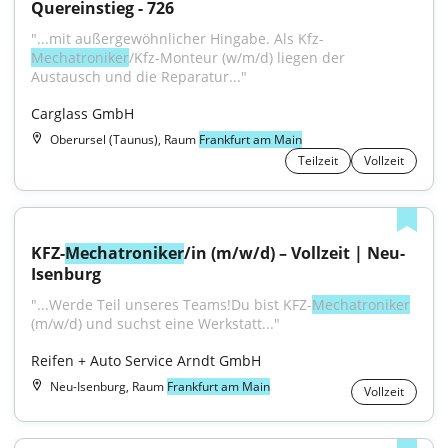
Quereinstieg - 726
"...mit außergewöhnlicher Hingabe. Als Kfz-
Mechatroniker
/Kfz-Monteur (w/m/d) liegen der 
Austausch und die Reparatur..."
Carglass GmbH
Oberursel (Taunus), Raum
Frankfurt am Main
Teilzeit
Vollzeit
KFZ-
Mechatroniker
/in (m/w/d) – Vollzeit | Neu-
Isenburg
"...Werde Teil unseres Teams!Du bist KFZ-
Mechatroniker
(m/w/d) und suchst eine Werkstatt..."
Reifen + Auto Service Arndt GmbH
Neu-Isenburg, Raum
Frankfurt am Main
Vollzeit