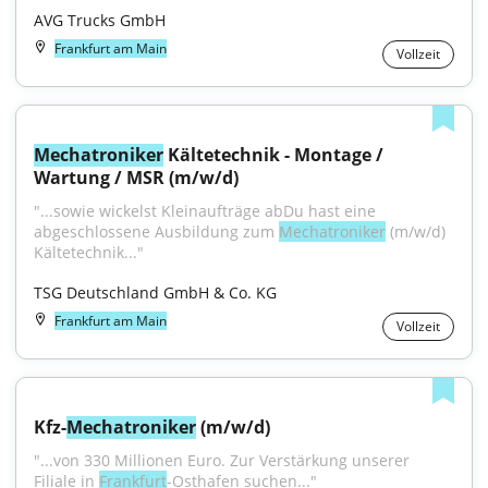
AVG Trucks GmbH
Frankfurt am Main
Vollzeit
Mechatroniker
 Kältetechnik - Montage / 
Wartung / MSR (m/w/d)
"...sowie wickelst Kleinaufträge abDu hast eine 
abgeschlossene Ausbildung zum 
Mechatroniker
 (m/w/d) 
Kältetechnik..."
TSG Deutschland GmbH & Co. KG
Frankfurt am Main
Vollzeit
Kfz-
Mechatroniker
 (m/w/d)
"...von 330 Millionen Euro. Zur Verstärkung unserer 
Filiale in 
Frankfurt
-Osthafen suchen..."