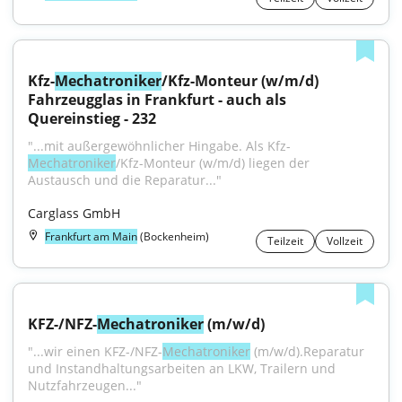
Kfz-
Mechatroniker
/Kfz-Monteur (w/m/d) 
Fahrzeugglas in Frankfurt - auch als 
Quereinstieg - 232
"...mit außergewöhnlicher Hingabe. Als Kfz-
Mechatroniker
/Kfz-Monteur (w/m/d) liegen der 
Austausch und die Reparatur..."
Carglass GmbH
Frankfurt am Main
(Bockenheim)
Teilzeit
Vollzeit
KFZ-/NFZ-
Mechatroniker
 (m/w/d)
"...wir einen KFZ-/NFZ-
Mechatroniker
 (m/w/d).Reparatur 
und Instandhaltungsarbeiten an LKW, Trailern und 
Nutzfahrzeugen..."