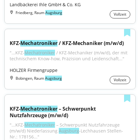
Landbäckerei Ihle GmbH & Co. KG
Friedberg, Raum
Augsburg
Vollzeit
KFZ-
Mechatroniker
 / KFZ-Mechaniker (m/w/d)
"...KFZ-
Mechatroniker
 / KFZ-Mechaniker (m/w/d), der mit 
technischem Know-how, Präzision und Leidenschaft..."
HOLZER Firmengruppe
Bobingen, Raum
Augsburg
Vollzeit
KFZ-
Mechatroniker
 – Schwerpunkt 
Nutzfahrzeuge (m/w/d)
"...KFZ-
Mechatroniker
 – Schwerpunkt Nutzfahrzeuge 
(m/w/d) Niederlassung 
Augsburg
-Lechhausen Stellen-
Nr.: 178156..."