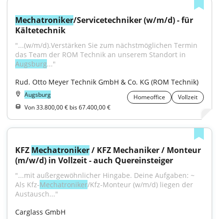
Mechatroniker
/Servicetechniker (w/m/d) - für 
Kältetechnik
"...(w/m/d).Verstärken Sie zum nächstmöglichen Termin 
das Team der ROM Technik an unserem Standort in 
Augsburg
..."
Rud. Otto Meyer Technik GmbH & Co. KG (ROM Technik)
Augsburg
Homeoffice
Vollzeit
Von 33.800,00 € bis 67.400,00 €
KFZ 
Mechatroniker
 / KFZ Mechaniker / Monteur 
(m/w/d) in Vollzeit - auch Quereinsteiger
"...mit außergewöhnlicher Hingabe. Deine Aufgaben: ~ 
Als Kfz-
Mechatroniker
/Kfz-Monteur (w/m/d) liegen der 
Austausch..."
Carglass GmbH