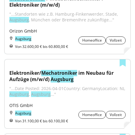
Elektroniker (m/w/d)
"...Standorten wie z.B. Hamburg-Finkenwerder, Stade, 
Augsburg
, München oder BremenIhre zukünftige..."
Orizon GmbH
Augsburg
Homeoffice
Vollzeit
Von 32.600,00 € bis 60.800,00 €
Elektroniker/
Mechatroniker
 im Neubau für 
Aufzüge (m/w/d) 
Augsburg
"...Date Posted: 2026-04-01Country: GermanyLocation: NL 
Augsburg
, 
Augsburg
..."
OTIS GmbH
Augsburg
Homeoffice
Vollzeit
Von 31.100,00 € bis 60.100,00 €