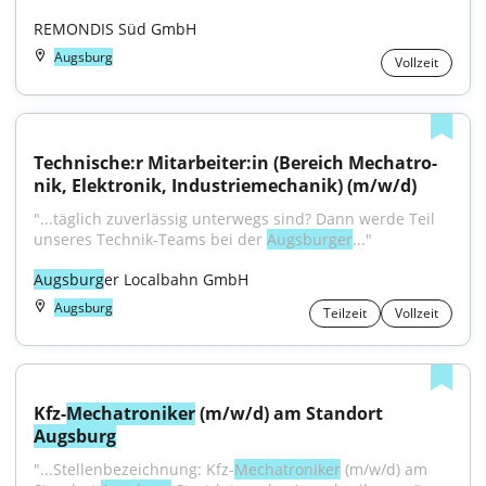
REMONDIS Süd GmbH
Augsburg
Vollzeit
Technische:r Mitarbeiter:in (Be­reich Me­cha­tro­
nik, Elek­tro­nik, In­dus­trie­me­cha­nik) (m/w/d)
"...täg­lich zu­ver­läs­sig un­ter­wegs sind? Dann wer­de Teil 
un­se­res Tech­nik-Teams bei der 
Augs­bur­ger
..."
Augsburg
er Localbahn GmbH
Augsburg
Teilzeit
Vollzeit
Kfz-
Mechatroniker
 (m/w/d) am Standort 
Augsburg
"...Stellenbezeichnung: Kfz-
Mechatroniker
 (m/w/d) am 