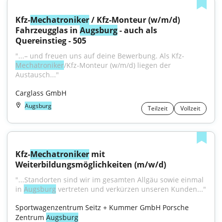
Kfz-
Mechatroniker
 / Kfz-Monteur (w/m/d) 
Fahrzeugglas in 
Augsburg
 - auch als 
Quereinstieg - 505
"...– und freuen uns auf deine Bewerbung. Als Kfz-
Mechatroniker
/Kfz-Monteur (w/m/d) liegen der 
Austausch..."
Carglass GmbH
Augsburg
Teilzeit
Vollzeit
Kfz-
Mechatroniker
 mit 
Weiterbildungsmöglichkeiten (m/w/d)
"...Standorten sind wir im gesamten Allgäu sowie einmal 
in 
Augsburg
 vertreten und verkürzen unseren Kunden..."
Sportwagenzentrum Seitz + Kummer GmbH Porsche 
Zentrum 
Augsburg