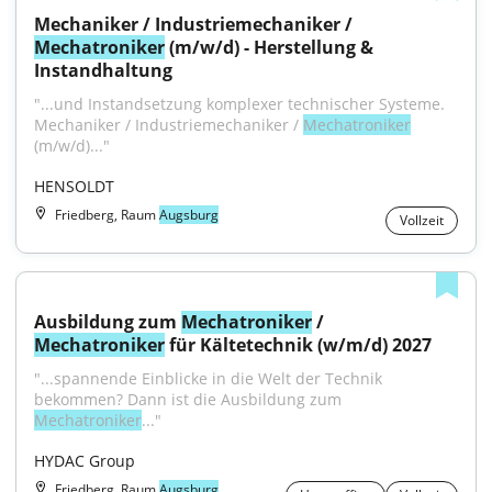
Mechaniker / Industriemechaniker / 
Mechatroniker
 (m/w/d) - Herstellung & 
Instandhaltung
"...und Instandsetzung komplexer technischer Systeme. 
Mechaniker / Industriemechaniker / 
Mechatroniker
(m/w/d)..."
HENSOLDT
Friedberg, Raum
Augsburg
Vollzeit
Ausbildung zum 
Mechatroniker
 / 
Mechatroniker
 für Kältetechnik (w/m/d) 2027
"...spannende Einblicke in die Welt der Technik 
bekommen? Dann ist die Ausbildung zum 
Mechatroniker
..."
HYDAC Group
Friedberg, Raum
Augsburg