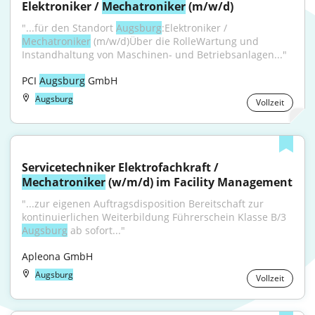
Elektroniker / 
Mechatroniker
 (m/w/d)
"...für den Standort 
Augsburg
:Elektroniker / 
Mechatroniker
 (m/w/d)Über die RolleWartung und 
Instandhaltung von Maschinen- und Betriebsanlagen..."
PCI 
Augsburg
 GmbH
Augsburg
Vollzeit
Servicetechniker Elektrofachkraft / 
Mechatroniker
 (w/m/d) im Facility Management
"...zur eigenen Auftragsdisposition Bereitschaft zur 
kontinuierlichen Weiterbildung Führerschein Klasse B/3 
Augsburg
 ab sofort..."
Apleona GmbH
Augsburg
Vollzeit