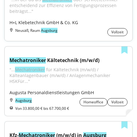
entscheidend zur Effizienz von Fertigungsprozessen 
beiträgst..."
H+L Klebetechnik GmbH & Co. KG
Neusäß, Raum
Augsburg
Vollzeit
Mechatroniker
 Kältetechnik (m/w/d)
"...
Mechatroniker
 für Kältetechnik (m/w/d) / 
Kälteanlagenbauer (m/w/d) / Anlagenmechaniker 
HSKFür..."
Augusta Personaldienstleistungen GmbH
Augsburg
Homeoffice
Vollzeit
Von 33.800,00 € bis 67.700,00 €
Kfz-
Mechatroniker
 (m/w/d) in 
Augsburg