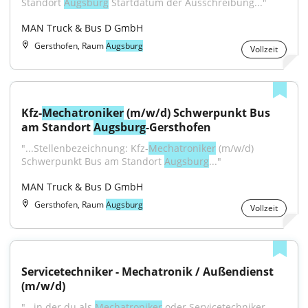
Standort 
Augsburg
 Startdatum der Ausschreibung..."
MAN Truck & Bus D GmbH
Gersthofen, Raum
Augsburg
Vollzeit
Kfz-
Mechatroniker
 (m/w/d) Schwerpunkt Bus 
am Standort 
Augsburg
-Gersthofen
"...Stellenbezeichnung: Kfz-
Mechatroniker
 (m/w/d) 
Schwerpunkt Bus am Standort 
Augsburg
..."
MAN Truck & Bus D GmbH
Gersthofen, Raum
Augsburg
Vollzeit
Servicetechniker - Mechatronik / Außendienst 
(m/w/d)
"...in der du als 
Mechatroniker
 oder Servicetechniker 