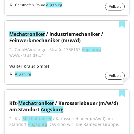
Gersthofen, Raum
Augsburg
Vollzeit
Mechatroniker
 / Industriemechaniker / 
Feinwerkmechaniker (m/w/d)
"...GmbHAindlinger Straße 1386167 
Augsburg
www.kraus.de..."
Walter Kraus GmbH
Augsburg
Vollzeit
Kfz-
Mechatroniker
 / Karosseriebauer (m/w/d) 
am Standort 
Augsburg
"...Kfz-
Mechatroniker
 / Karosseriebauer (m/w/d) am 
Standort 
Augsburg
 Das sind wir: Die Rameder Gruppe..."