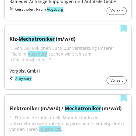
Rameder Anhängerkupplungen und Autoteile GmbH
Gersthofen, Raum
Augsburg
Vollzeit
Kfz-
Mechatroniker
 (m/w/d)
"...von 330 Millionen Euro. Zur Verstärkung unserer 
Filiale in 
Augsburg
 suchen wir Dich zum 
frühestmöglichen..."
Vergölst GmbH
Augsburg
Vollzeit
Elektroniker (m/w/d) / 
Mechatroniker
 (m/w/d)
"...Für unsere industrielle Manufaktur in der 
Unternehmenszentrale im bayerischen Friedberg, direkt 
vor den Toren 
Augsburgs
..."