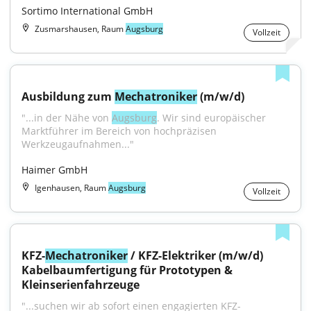
Sortimo International GmbH
Zusmarshausen, Raum
Augsburg
Vollzeit
Ausbildung zum 
Mechatroniker
 (m/w/d)
"...in der Nähe von 
Augsburg
. Wir sind europäischer 
Marktführer im Bereich von hochpräzisen 
Werkzeugaufnahmen..."
Haimer GmbH
Igenhausen, Raum
Augsburg
Vollzeit
KFZ-
Mechatroniker
 / KFZ-Elektriker (m/w/d) 
Kabelbaumfertigung für Prototypen & 
Kleinserienfahrzeuge
"...suchen wir ab sofort einen engagierten KFZ-