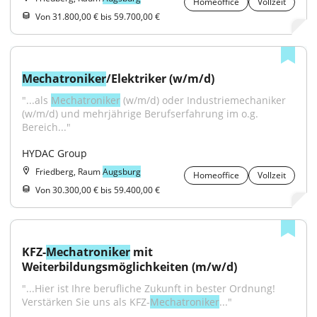
Homeoffice
Vollzeit
Von 31.800,00 € bis 59.700,00 €
Mechatroniker
/Elektriker (w/m/d)
"...als 
Mechatroniker
 (w/m/d) oder Industriemechaniker 
(w/m/d) und mehrjährige Berufserfahrung im o.g. 
Bereich..."
HYDAC Group
Friedberg, Raum
Augsburg
Homeoffice
Vollzeit
Von 30.300,00 € bis 59.400,00 €
KFZ-
Mechatroniker
 mit 
Weiterbildungsmöglichkeiten (m/w/d)
"...Hier ist Ihre berufliche Zukunft in bester Ordnung! 
Verstärken Sie uns als KFZ-
Mechatroniker
..."