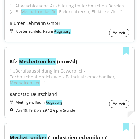
"...Abgeschlossene Ausbildung im technischen Bereich 
(z. B. 
Mechatroniker/in
, Elektroniker/in, Elektriker/in..."
Blumer-Lehmann GmbH
Klosterlechfeld, Raum
Augsburg
Vollzeit
Kfz-
Mechatroniker
 (m/w/d)
"...Berufsausbildung im Gewerblich- 
Technischenbereich, wie z.B. Industriemechaniker, 
Mechatroniker
..."
Randstad Deutschland
Meitingen, Raum
Augsburg
Vollzeit
Von 19,19 € bis 29,12 € pro Stunde
Mechatroniker
 / Industriemechaniker / 