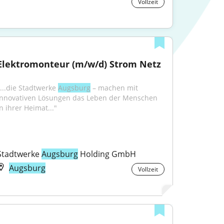
Vollzeit
Elektromonteur (m/w/d) Strom Netz
"...die Stadtwerke 
Augsburg
 – machen mit 
innovativen Lösungen das Leben der Menschen 
n ihrer Heimat..."
Stadtwerke 
Augsburg
 Holding GmbH
Augsburg
Vollzeit