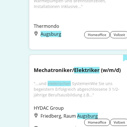
Wärmepumpen und Brennstoffzellen, 
Installationen inklusive..."
Thermondo
Augsburg
Homeoffice
Vollzeit
Mechatroniker/
Elektriker
 (w/m/d)
"...und 
elektrischen
 SystemenWie Sie uns 
begeistern Erfolgreich abgeschlossene 3 1/2-
jährige Berufsausbildung z.B..."
HYDAC Group
Friedberg, Raum
Augsburg
Homeoffice
Vollzeit