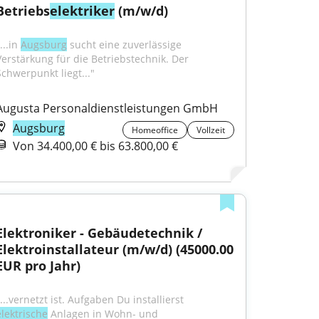
Betriebs
elektriker
 (m/w/d)
...in 
Augsburg
 sucht eine zuverlässige 
Verstärkung für die Betriebstechnik. Der 
Schwerpunkt liegt..."
Augusta Personaldienstleistungen GmbH
Augsburg
Homeoffice
Vollzeit
Von 34.400,00 € bis 63.800,00 €
Elektroniker - Gebäudetechnik / 
Elektroinstallateur (m/w/d) (45000.00 
EUR pro Jahr)
"...vernetzt ist. Aufgaben Du installierst 
elektrische
 Anlagen in Wohn- und 