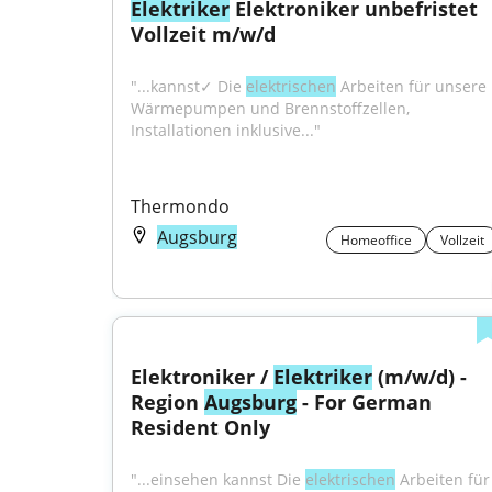
Elektriker
 Elektroniker unbefristet 
Vollzeit m/w/d
"...kannst✓ Die 
elektrischen
 Arbeiten für unsere 
Wärmepumpen und Brennstoffzellen, 
Installationen inklusive..."
Thermondo
Augsburg
Homeoffice
Vollzeit
Elektroniker / 
Elektriker
 (m/w/d) - 
Region 
Augsburg
 - For German 
Resident Only
"...einsehen kannst Die 
elektrischen
 Arbeiten für 