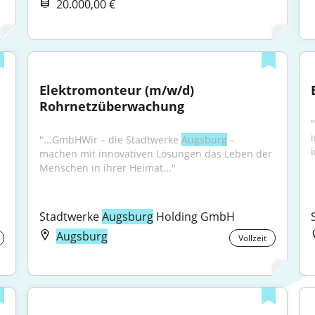
20.000,00 €
Elektromonteur (m/w/d) 
Rohrnetzüberwachung
"...GmbHWir – die Stadtwerke 
Augsburg
 – 
i
machen mit innovativen Lösungen das Leben der 
Menschen in ihrer Heimat..."
Stadtwerke 
Augsburg
 Holding GmbH
Augsburg
Vollzeit