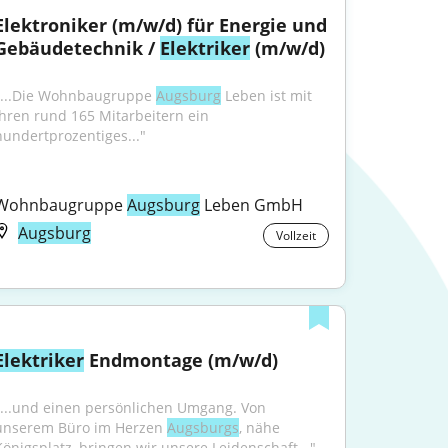
Elektroniker (m/w/d) für Energie und 
Gebäudetechnik / 
Elektriker
 (m/w/d)
"...Die Wohnbaugruppe 
Augsburg
 Leben ist mit 
ihren rund 165 Mitarbeitern ein 
hundertprozentiges..."
Wohnbaugruppe 
Augsburg
 Leben GmbH
Augsburg
Vollzeit
Elektriker
 Endmontage (m/w/d)
"...und einen persönlichen Umgang. Von 
unserem Büro im Herzen 
Augsburgs
, nähe 
Königsplatz, bringen wir unsere Leidenschaft..."