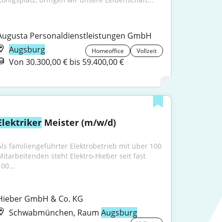
Augusta Personaldienstleistungen GmbH
Augsburg
Homeoffice
Vollzeit
Von 30.300,00 € bis 59.400,00 €
Elektriker
 Meister (m/w/d)
Als familiengeführter Elektrobetrieb mit über 100 
Mitarbeitenden steht Elektro-Hieber seit fast 
00...
Hieber GmbH & Co. KG
Schwabmünchen, Raum
Augsburg