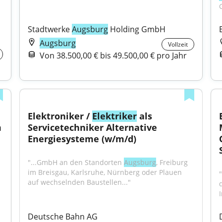
Stadtwerke 
Augsburg
 Holding GmbH
Augsburg
Vollzeit
Von 38.500,00 € bis 49.500,00 € pro Jahr
Elektroniker / 
Elektriker
 als 
 
Servicetechniker Alternative 
Energiesysteme (w/m/d)
"...GmbH an den Standorten 
Augsburg
, Freiburg 
im Breisgau, Karlsruhe, Nürnberg oder Plauen 
auf wechselnden Baustellen..."
Deutsche Bahn AG