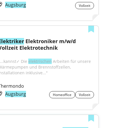
Augsburg
Vollzeit
Elektriker
 Elektroniker m/w/d 
Vollzeit Elektrotechnik
"...kannst✓ Die 
elektrischen
 Arbeiten für unsere 
Wärmepumpen und Brennstoffzellen, 
nstallationen inklusive..."
Thermondo
Augsburg
Homeoffice
Vollzeit