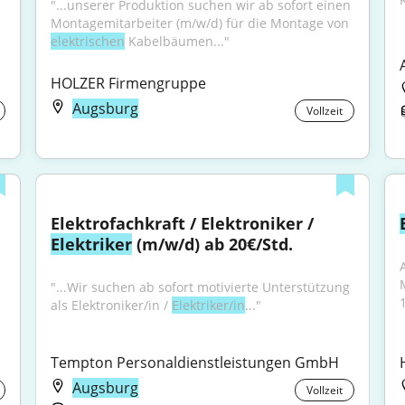
"...unserer Produktion suchen wir ab sofort einen 
Montagemitarbeiter (m/w/d) für die Montage von 
elektrischen
 Kabelbäumen..."
HOLZER Firmengruppe
Augsburg
Vollzeit
Elektrofachkraft / Elektroniker / 
Elektriker
 (m/w/d) ab 20€/Std.
"...Wir suchen ab sofort motivierte Unterstützung 
1
als Elektroniker/in / 
Elektriker/in
..."
Tempton Personaldienstleistungen GmbH
Augsburg
Vollzeit