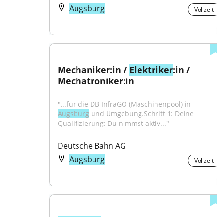
Augsburg
Vollzeit
Mechaniker:in / 
Elektriker
:in / 
Mechatroniker:in
"...für die DB InfraGO (Maschinenpool) in 
Augsburg
 und Umgebung.Schritt 1: Deine 
Qualifizierung: Du nimmst aktiv..."
Deutsche Bahn AG
Augsburg
Vollzeit