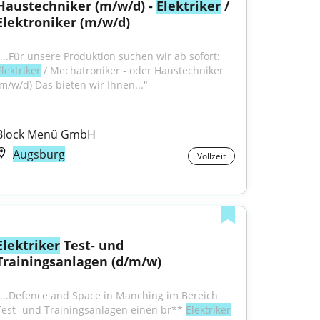
Haustechniker (m/w/d) - 
Elektriker
 / 
Elektroniker (m/w/d)
"...Für unsere Produktion suchen wir ab sofort: 
lektriker
 / Mechatroniker - oder Haustechniker 
(m/w/d) Das bieten wir Ihnen..."
Block Menü GmbH
Augsburg
Vollzeit
Elektriker
 Test- und 
Trainingsanlagen (d/m/w)
"...Defence and Space in Manching im Bereich 
Test- und Trainingsanlagen einen br** 
Elektriker