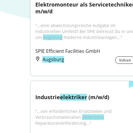
Elektromonteur als Servicetechniker
m/w/d
"...eine abwechslungsreiche Aufgabe im 
industriellen Umfeld? Bei SPIE betreust Du in und
um 
Augsburg
 moderne Industrieanlagen..."
SPIE Efficient Facilities GmbH
Augsburg
Vollzeit
Industrie
elektriker
 (m/w/d)
"...von erforderlichen Ersatzteilen und 
Verbrauchsmaterialien 
Elektrische
ReparaturenAnforderung..."