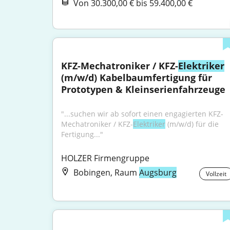
Von 30.300,00 € bis 59.400,00 €
KFZ-Mechatroniker / KFZ-
Elektriker
(m/w/d) Kabelbaumfertigung für 
Prototypen & Kleinserienfahrzeuge
"...suchen wir ab sofort einen engagierten KFZ-
Mechatroniker / KFZ-
Elektriker
 (m/w/d) für die 
Fertigung..."
HOLZER Firmengruppe
Bobingen, Raum
Augsburg
Vollzeit