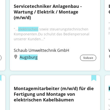
Servicetechniker Anlagenbau - 
Wartung / Elektrik / Montage 
(m/w/d)
"...
elektrischen
 sowie steuerungstechnischen 
Komponenten.Du schulst das Bedienpersonal 
unserer Kunden..."
Schaub Umwelttechnik GmbH
Augsburg
Vollzeit
Montagemitarbeiter (m/w/d) für die 
Fertigung und Montage von 
elektrischen Kabelbäumen