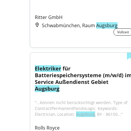
Ritter GmbH
Schwabmünchen, Raum
Augsburg
Vollzeit
Elektriker
 für 
Batteriespeichersysteme (m/w/d) im
Service Außendienst Gebiet 
Augsburg
"...können nicht berücksichtigt werden. Type of 
ContractPermanentPandoLogic. Keywords: 
Electrician, Location: 
Augsburg
, BY - 86150..."
Rolls Royce