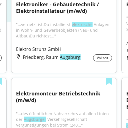
 
Elektroniker - Gebäudetechnik / 
Elektroinstallateur (m/w/d)
"
"...vernetzt ist.Du installierst 
elektrische
 Anlagen 
 
in Wohn- und Gewerbeobjekten (Neu- und 
Altbau)Du richtest..."
Elektro Strunz GmbH
Friedberg, Raum
Augsburg
Vollzeit
Elektromonteur Betriebstechnik 
(m/w/d)
"...des öffentlichen Nahverkehrs auf allen Linien 
der 
Augsburger
 Verkehrsgesellschaft 
Vergünstigungen bei Strom (240..."