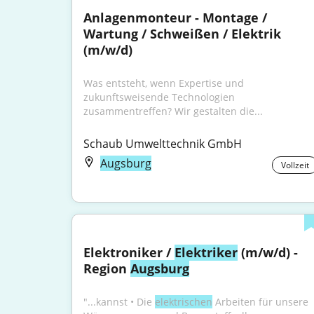
Anlagenmonteur - Montage / 
Wartung / Schweißen / Elektrik 
(m/w/d)
Was entsteht, wenn Expertise und 
zukunftsweisende Technologien 
zusammentreffen? Wir gestalten die...
Schaub Umwelttechnik GmbH
Augsburg
Vollzeit
Elektroniker / 
Elektriker
 (m/w/d) - 
Region 
Augsburg
"...kannst • Die 
elektrischen
 Arbeiten für unsere 