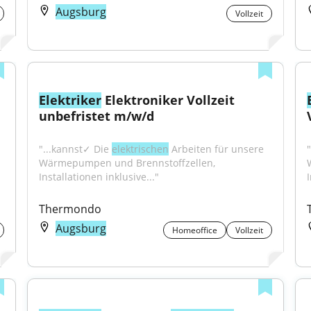
Augsburg
Vollzeit
Elektriker
 Elektroniker Vollzeit 
unbefristet m/w/d
"...kannst✓ Die 
elektrischen
 Arbeiten für unsere 
Wärmepumpen und Brennstoffzellen, 
Installationen inklusive..."
I
Thermondo
Augsburg
Homeoffice
Vollzeit