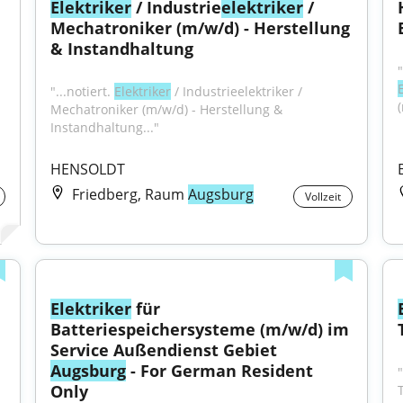
Elektriker
 / Industrie
elektriker
 / 
Mechatroniker (m/w/d) - Herstellung 
& Instandhaltung
E
"...notiert. 
Elektriker
 / Industrieelektriker / 
Mechatroniker (m/w/d) - Herstellung & 
Instandhaltung..."
HENSOLDT
Friedberg, Raum
Augsburg
Vollzeit
Elektriker
 für 
Batteriespeichersysteme (m/w/d) im 
Service Außendienst Gebiet 
Augsburg
 - For German Resident 
Only