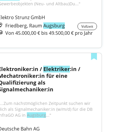
Gewerbeobjekten (Neu- und Altbau)Du..."
Elektro Strunz GmbH
Friedberg, Raum
Augsburg
Vollzeit
Von 45.000,00 € bis 49.500,00 € pro Jahr
Elektroniker:in / 
Elektriker
:in / 
Mechatroniker:in für eine 
Qualifizierung als 
Signalmechaniker:in
"...Zum nächstmöglichen Zeitpunkt suchen wir 
dich als Signalmechaniker:in (w/m/d) für die DB 
InfraGO AG in 
Augsburg
..."
Deutsche Bahn AG